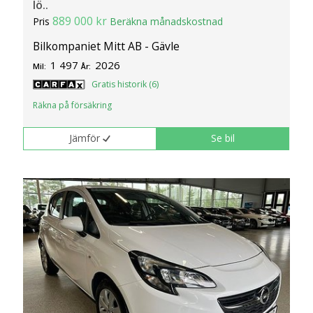
lö..
889 000 kr
Pris
Beräkna månadskostnad
Bilkompaniet Mitt AB - Gävle
1 497
2026
Mil:
År:
Gratis historik (6)
Räkna på försäkring
Jämför
Se bil