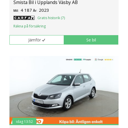
Smista Bil i Upplands Väsby AB
4 187
2023
Mil:
År:
Gratis historik (7)
Räkna på försäkring
Jämför
Se bil
idag 13:52