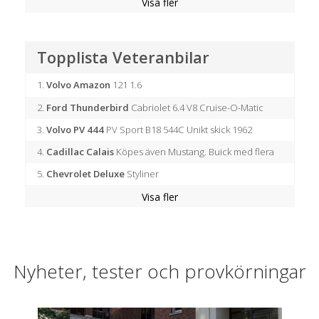
Topplista Veteranbilar
1.
Volvo Amazon
121 1.6
2.
Ford Thunderbird
Cabriolet 6.4 V8 Cruise-O-Matic
3.
Volvo PV 444
PV Sport B18 544C Unikt skick 1962
4.
Cadillac Calais
Köpes även Mustang. Buick med flera
5.
Chevrolet Deluxe
Styliner
6.
7.
8.
9.
10.
Cadillac DeVille
Rolls-Royce 20/25
Chevrolet Corvette
Volvo PV 444
Ford Mustang
PV 544E Sport B18B
2-dr HT V8 302 med insprutning och AOD 4 vxl automat
De Ville Cab
20
C3 STINGRAY 502 BIGBLOCK CAB EV BYTE
Nyheter, tester och provkörningar