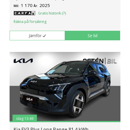
1 170
2025
Mil:
År:
Gratis historik (7)
Räkna på försäkring
Jämför
Se bil
idag 13:49
Kia EV3 Plus Long Range 81.4 kWh