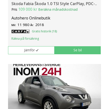
Skoda Fabia Škoda 1.0 TSI Style CarPlay, PDC-..
109 000 kr
Pris
Beräkna månadskostnad
Autohero Onlinebutik
11 980
2018
Mil:
År:
Gratis historik (18)
Räkna på försäkring
Jämför
Se bil