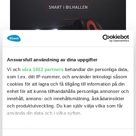
Ansvarsfull användning av dina uppgifter
idag 13:50
Vi och
våra 1022 partners
behandlar din personliga data,
Peugeot 5008 1.2 PureTech 130 EAT 7sits
som t.ex. ditt IP-nummer, och använder teknologi såsom
Kamer..
cookies för att lagra och få tillgång till information på din
224 900 kr
Pris
Beräkna månadskostnad
enhet för att kunna tillhandahålla personliga annonser och
179 920 kr exkl.moms
innehåll, annons- och innehållsmätning, åskådarinsikter
och produktutveckling. Du kan själv välja vilka som får
Niemi Bil Gävle - Begagnat
använda din data och i vilka syften.
12 020
2022
Mil:
År:
Gratis historik (11)
Med din tillåtelse skulle vi även vilja:
Räkna på försäkring
Samla in information om din geografiska plats