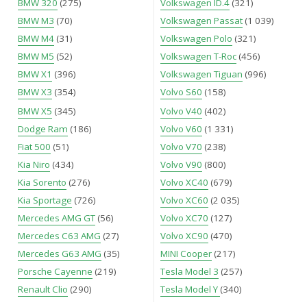
BMW 320
(275)
Volkswagen ID.4
(321)
BMW M3
(70)
Volkswagen Passat
(1 039)
BMW M4
(31)
Volkswagen Polo
(321)
BMW M5
(52)
Volkswagen T-Roc
(456)
BMW X1
(396)
Volkswagen Tiguan
(996)
BMW X3
(354)
Volvo S60
(158)
BMW X5
(345)
Volvo V40
(402)
Dodge Ram
(186)
Volvo V60
(1 331)
Fiat 500
(51)
Volvo V70
(238)
Kia Niro
(434)
Volvo V90
(800)
Kia Sorento
(276)
Volvo XC40
(679)
Kia Sportage
(726)
Volvo XC60
(2 035)
Mercedes AMG GT
(56)
Volvo XC70
(127)
Mercedes C63 AMG
(27)
Volvo XC90
(470)
Mercedes G63 AMG
(35)
MINI Cooper
(217)
Porsche Cayenne
(219)
Tesla Model 3
(257)
Renault Clio
(290)
Tesla Model Y
(340)