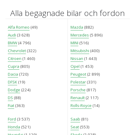
Alla begagnade bilar och fordon
Alfa Romeo
(49)
Mazda
(882)
Audi
(3 628)
Mercedes
(5 896)
BMW
(4 796)
MINI
(516)
Chevrolet
(322)
Mitsubishi
(400)
Citroen
(1 460)
Nissan
(1 443)
Cupra
(805)
Opel
(1 453)
Dacia
(720)
Peugeot
(2 899)
DFSK
(19)
Polestar
(331)
Dodge
(224)
Porsche
(817)
DS
(88)
Renault
(2 117)
Fiat
(363)
Rolls-Royce
(14)
Ford
(3 537)
Saab
(81)
Honda
(521)
Seat
(553)
Hyundai
(1 129)
Skoda
(2 028)