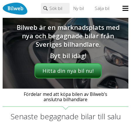
Sök bil
Ny bil
Sälja bil
Mina sidor
Bilweb är en marknadsplats med
PERSONBIL
TRANSPORT
HUSBIL/HUSVAGN
MC/MOPED/ATV
nya och begagnade bilar från
Bilhandlare
Märke (alla)
Sveriges bilhandlare.
Biltyper
Byt bil idag!
Alla städer
Endast fordon från MRF-anslutna handlare
Nyheter
Fritext
Hitta din nya bil nu!
Billån
Privatleasing
Populära märken
Volvo
,
Audi
,
Mercedes
,
Volkswagen
,
BMW
Leasing
Fördelar med att köpa bilen av Bilweb’s
0
kr
till
mer än 500000
kr
anslutna bilhandlare
Väghjälp
Kontakt
Senaste begagnade bilar till salu
Justera priset genom att dra i knapparna
Om oss
Auktioner
År från
År till