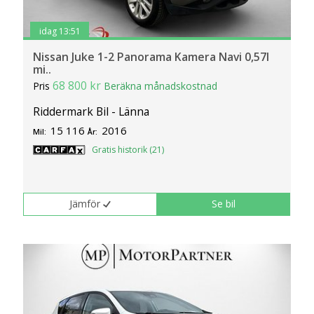
idag 13:51
Nissan Juke 1-2 Panorama Kamera Navi 0,57l
mi..
68 800 kr
Pris
Beräkna månadskostnad
Riddermark Bil - Länna
15 116
2016
Mil:
År:
Gratis historik (21)
Jämför
Se bil