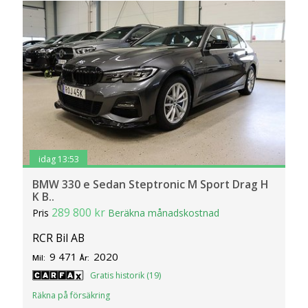
idag 13:53
BMW 330 e Sedan Steptronic M Sport Drag H
K B..
289 800 kr
Pris
Beräkna månadskostnad
RCR Bil AB
9 471
2020
Mil:
År:
Gratis historik (19)
Räkna på försäkring