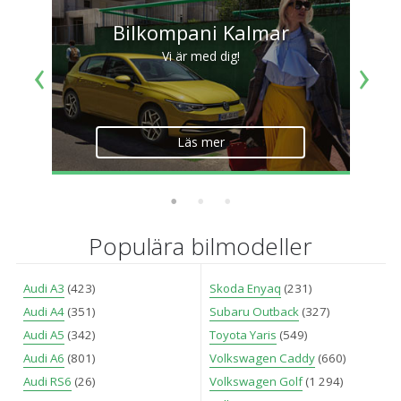
Bilkompani Kalmar
Vi är med dig!
Läs mer
Populära bilmodeller
Audi A3
(423)
Skoda Enyaq
(231)
Audi A4
(351)
Subaru Outback
(327)
Audi A5
(342)
Toyota Yaris
(549)
Audi A6
(801)
Volkswagen Caddy
(660)
Audi RS6
(26)
Volkswagen Golf
(1 294)