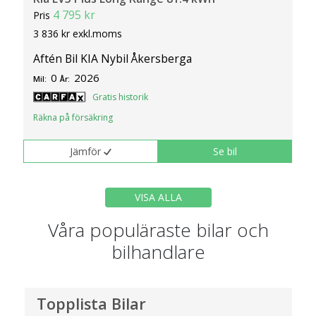
4 795 kr
Pris
3 836 kr exkl.moms
Aftén Bil KIA Nybil Åkersberga
0
2026
Mil:
År:
Gratis historik
Räkna på försäkring
Jämför
Se bil
VISA ALLA
Våra populäraste bilar och
bilhandlare
Topplista Bilar