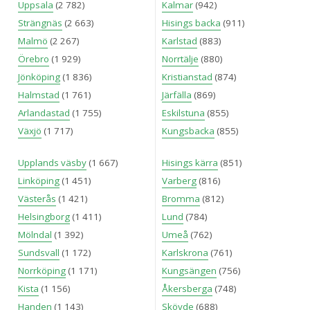
Uppsala
(2 782)
Kalmar
(942)
Strängnäs
(2 663)
Hisings backa
(911)
Malmö
(2 267)
Karlstad
(883)
Örebro
(1 929)
Norrtälje
(880)
Jönköping
(1 836)
Kristianstad
(874)
Halmstad
(1 761)
Järfälla
(869)
Arlandastad
(1 755)
Eskilstuna
(855)
Växjö
(1 717)
Kungsbacka
(855)
Upplands väsby
(1 667)
Hisings kärra
(851)
Linköping
(1 451)
Varberg
(816)
Västerås
(1 421)
Bromma
(812)
Helsingborg
(1 411)
Lund
(784)
Mölndal
(1 392)
Umeå
(762)
Sundsvall
(1 172)
Karlskrona
(761)
Norrköping
(1 171)
Kungsängen
(756)
Kista
(1 156)
Åkersberga
(748)
Handen
(1 143)
Skövde
(688)