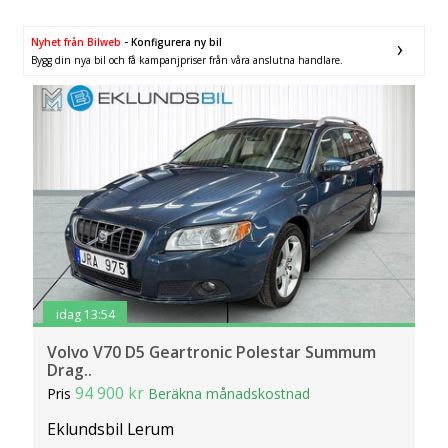
SÖK
Fler val
Mil från
Mil till
Nyhet från Bilweb
- Konfigurera ny bil
Bygg din nya bil och få kampanjpriser från våra anslutna handlare.
Län (alla)
idag 13:54
Volvo V70 D5 Geartronic Polestar Summum
Drag..
94 900 kr
Pris
Beräkna månadskostnad
Eklundsbil Lerum