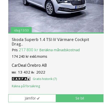
idag 13:53
Skoda Superb 1.4 TSI iV Värmare Cockpit
Drag..
217 800 kr
Pris
Beräkna månadskostnad
174 240 kr exkl.moms
CarDeal Örebro AB
13 432
2022
Mil:
År:
Gratis historik (7)
Räkna på försäkring
Jämför
Se bil