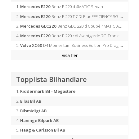
1.
Mercedes E220
Benz E 220 d 4MATIC Sedan
2.
Mercedes E220
Benz E 220 T CDI BlueEFFICIENCY 5G-Tronic Avantgarde
3.
Mercedes GLC220
Benz GLC 220 d Coupé 4MATIC AMG TAKLUCKA DRAG BURMESTER
4.
Mercedes E220
Benz E 220 cdi Avantgarde 7G-Tronic
5.
Volvo XC60
D4 Momentum Business Edition Pro Drag SUPERDEAL
6.
7.
8.
9.
10.
Toyota Corolla
Mercedes S350
Mercedes E200
Mercedes C63 AMG
Mazda CX-5
2.2 SKYACTIV-D AWD VISION DRAG NAVI PDC KEYLESS BLIS
SEDAN CIS 1.6 VALVEMATIC MULTIDRIVE S
Benz E 200 d 9G-Tronic Avantgarde Euro 6 1 ÄGARE
Benz S 350 d AMG 4-Matic Aut
Benz AMG C 63 s|Sedan|Välbehållen|Burmester
Topplista Bilhandlare
1.
Riddermark Bil - Megastore
2.
Ellas Bil AB
3.
Bilsmidigt AB
4.
Haninge Bilpark AB
5.
Haag & Carlsson Bil AB
6.
7.
8.
9.
10.
Kareby Bil
Carla
Landrins Bil Västervik
Moberg Bil Hisingen
Orrbybil AB