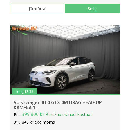
Jämför
Se bil
idag 13:53
Volkswagen ID.4 GTX 4M DRAG HEAD-UP
KAMERA 1-..
399 800 kr
Pris
Beräkna månadskostnad
319 840 kr exkl.moms