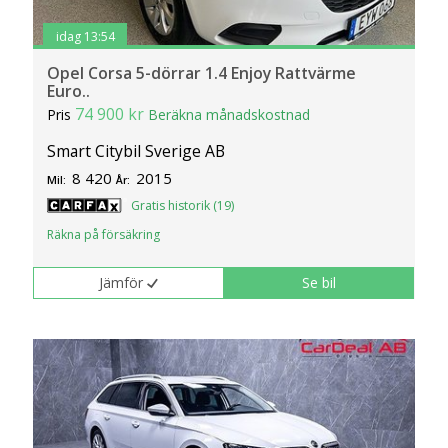
idag 13:54
Opel Corsa 5-dörrar 1.4 Enjoy Rattvärme
Euro..
74 900 kr
Pris
Beräkna månadskostnad
Smart Citybil Sverige AB
8 420
2015
Mil:
År:
Gratis historik (19)
Räkna på försäkring
Jämför
Se bil