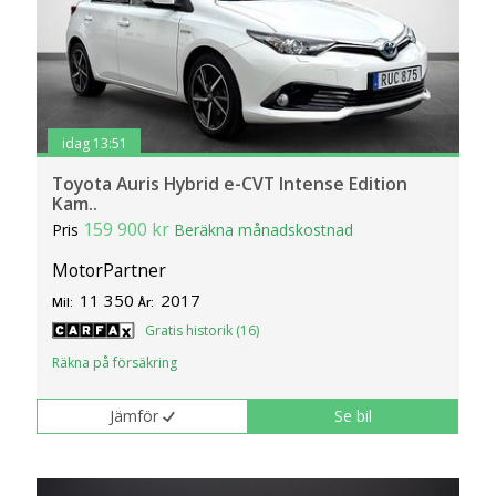
idag 13:51
Toyota Auris Hybrid e-CVT Intense Edition
Kam..
159 900 kr
Pris
Beräkna månadskostnad
MotorPartner
11 350
2017
Mil:
År:
Gratis historik (16)
Räkna på försäkring
Jämför
Se bil