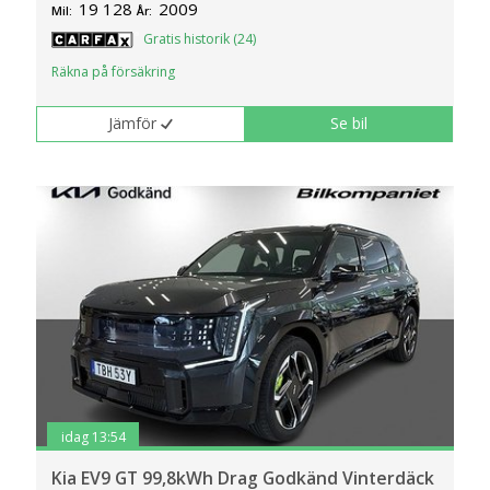
19 128
2009
Mil:
År:
Gratis historik (24)
Räkna på försäkring
Jämför
Se bil
idag 13:54
Kia EV9 GT 99,8kWh Drag Godkänd Vinterdäck