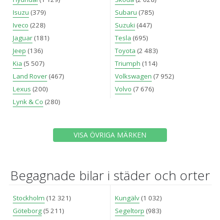
Isuzu
(379)
Subaru
(785)
Iveco
(228)
Suzuki
(447)
Jaguar
(181)
Tesla
(695)
Jeep
(136)
Toyota
(2 483)
Kia
(5 507)
Triumph
(114)
Land Rover
(467)
Volkswagen
(7 952)
Lexus
(200)
Volvo
(7 676)
Lynk & Co
(280)
VISA ÖVRIGA MÄRKEN
Begagnade bilar i städer och orter
Stockholm
(12 321)
Kungälv
(1 032)
Göteborg
(5 211)
Segeltorp
(983)