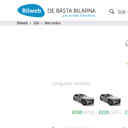
Sök 
PERSONBIL
TRANSPORT
Bilweb
Sök
Mercedes
Mercedes
×
Endast fordon från MRF-anslutna handlare
Frite
Populära märken
Volvo
,
Audi
,
Mercedes
,
Volkswag
Vanligaste modeller:
År från
År till
E300
(416),
E220
(241),
C