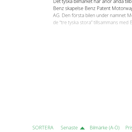
Det tyska bilmärket har anor ända tillb
Benz skapelse Benz Patent Motorwagen
AG. Den första bilen under namnet Mer
de “tre tyska stora” tillsammans med
Sedan starten har Mercedes-Benz haft 
uppstod under den senare delan av 19
Mercedes har 49 modellfamiljer med t
74 819 fordon, Mercedes C-Klass me
Mercedes A-Klass med 22 402 fordon
Populäraste bilmodellerna är Merce
2 906 fordon, Mercedes-Benz C300 T
Mercedes-Benz E220 d Kombi S213 (1
(122hk), Mercedes-Benz G290 TD X46
SORTERA
Senaste
Bilmärke (A-Ö)
Pri
Det finns 15 biltyper av Mercedes. 