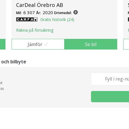
CarDeal Örebro AB
6 307
2020
Mil:
År:
Drivmedel:
Gratis historik (24)
Räkna på försäkring
Jämför
Se bil
g och bilbyte
kt
oss