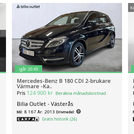
K
igår 20:43
Mercedes-Benz B 180 CDI 2-brukare
Värmare -Ka..
124 900 kr
Pris
Beräkna månadskostnad
Bilia Outlet - Västerås
8 167
2013
Mil:
År:
Drivmedel:
Gratis historik (26)