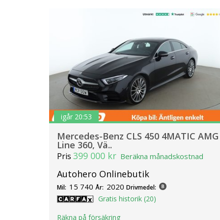
igår 20:53
Mercedes-Benz CLS 450 4MATIC AMG
Line 360, Vä..
399 000 kr
Pris
Beräkna månadskostnad
Autohero Onlinebutik
15 740
2020
Mil:
År:
Drivmedel:
Gratis historik (20)
Räkna på försäkring