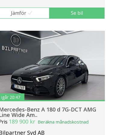
Jämför
Se bil
igår 20:47
Mercedes-Benz A 180 d 7G-DCT AMG
Line Wide Am..
189 900 kr
Pris
Beräkna månadskostnad
Bilpartner Syd AB