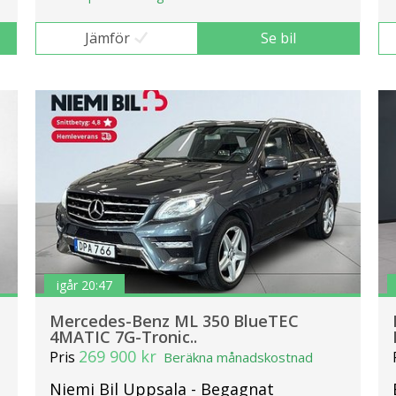
Jämför
Se bil
igår 20:47
Mercedes-Benz ML 350 BlueTEC
4MATIC 7G-Tronic..
269 900 kr
Pris
Beräkna månadskostnad
Niemi Bil Uppsala - Begagnat