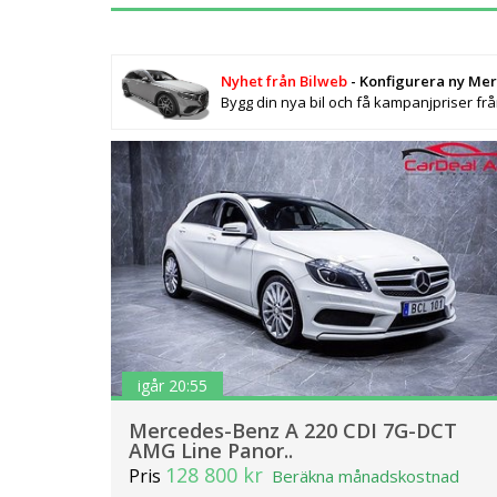
Skåpbil/Minibuss med 38 362 fordon
Cabriolet med 14 729 fordon, Skåpbi
Minibuss med 534 fordon, SUV (öppet 
Nyhet från Bilweb
- Konfigurera ny Me
Sverige är Diesel med 155 133 fordon
Bygg din nya bil och få kampanjpriser fr
107 fordon, Gas/Bensin med 1 657 ford
En ny Mercedes kostar från mellan 39
000 kr. Det finns idag 336 399 Mercedes 
igår 20:55
Mercedes-Benz A 220 CDI 7G-DCT
AMG Line Panor..
128 800 kr
Pris
Beräkna månadskostnad