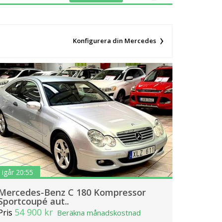
fordon, Coupé med 17 764 fordon,
1 fordon, Pick-up med 1 415 fordon,
ngen av drivmedel för Mercedes i
med 13 565 fordon, El/Diesel med 9
Konfigurera din Mercedes
och silver.
ilweb för mellan 69 900 och 4 295
igår 20:55
Mercedes-Benz C 180 Kompressor
Sportcoupé aut..
54 900 kr
Pris
Beräkna månadskostnad