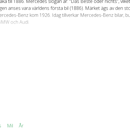
aka till 1886. Mercedes slogan är: “Das Beste oder nichts”, vilket
 anses vara världens första bil (1886). Märket ägs av den stor
cedes-Benz kom 1926. Idag tillverkar Mercedes-Benz bilar, buss
 BMW och Audi.
rykte om sig att tillverka bilar av hög kvalitet inom premium-s
90-talet och under början av 2000-talet, något som de sedan 2
otalt 342 919 fordon fördelat på 2 868 modeller. De vanligaste
d 50 265 fordon, Mercedes Sprinter med 35 547 fordon, Merce
.
des-Benz GLC 220 d X253 4matic (170hk) med 4 237 fordon, M
 e (313hk) med 2 859 fordon, Mercedes-Benz A180 W176 5dr 
94hk) med 2 658 fordon. Minst vanliga är bilmodellerna Mer
1 4matic (120hk) och Mercedes-Benz G290 D X461 4matic (95
s
Mil
År
Dessa är Sedan med 91 428 fordon, Kombi med 64 587 fordon, S