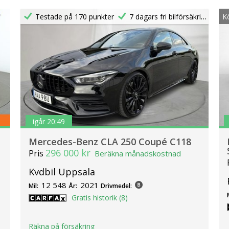
Testade på 170 punkter
7 dagars fri bilförsäkring
K
igår 20:49
Mercedes-Benz CLA 250 Coupé C118
296 000 kr
Pris
Beräkna månadskostnad
Kvdbil Uppsala
12 548
2021
Mil:
År:
Drivmedel:
Gratis historik (8)
Räkna på försäkring