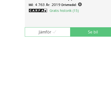
4 763
2019
Mil:
År:
Drivmedel:
Gratis historik (15)
Jämför
Se bil