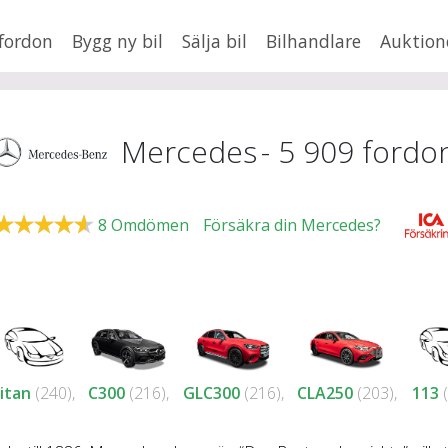
fordon
Bygg ny bil
Sälja bil
Bilhandlare
Auktion
HUSBIL/HUSVAGN
MC/MOPED/ATV
Jus
Mercedes
-
5 909
fordo
xt
8
Omdömen
Försäkra din Mercedes?
Fler
en
,
BMW
Mil från
Mil till
Lä
itan
(240),
C300
(216),
GLC300
(216),
CLA250
(203),
113
(