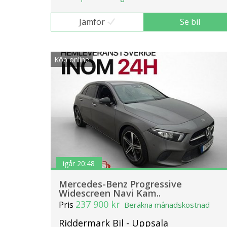
Jämför
Se bil
Köp online
igår 20:48
Mercedes-Benz Progressive
Widescreen Navi Kam..
237 900 kr
Pris
Beräkna månadskostnad
Riddermark Bil - Uppsala