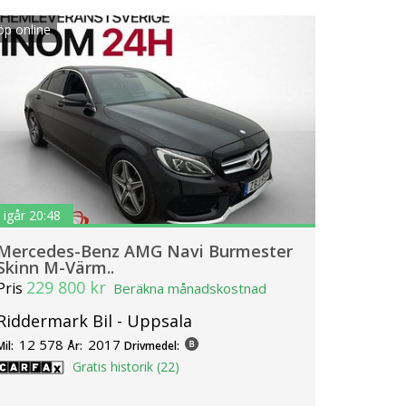
öp online
igår 20:48
Mercedes-Benz AMG Navi Burmester
Skinn M-Värm..
229 800 kr
Pris
Beräkna månadskostnad
Riddermark Bil - Uppsala
12 578
2017
Mil:
År:
Drivmedel:
Gratis historik (22)