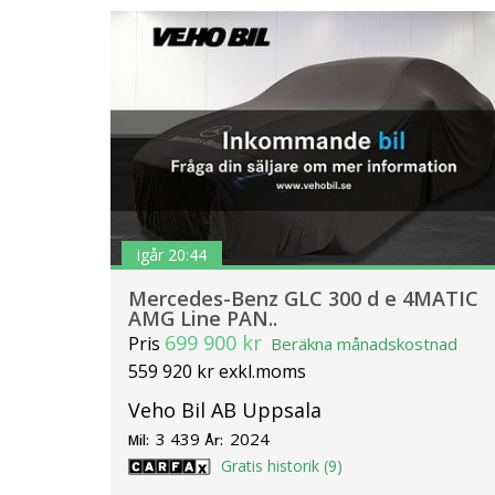
igår 20:44
Mercedes-Benz GLC 300 d e 4MATIC
AMG Line PAN..
699 900 kr
Pris
Beräkna månadskostnad
559 920 kr exkl.moms
Veho Bil AB Uppsala
3 439
2024
Mil:
År:
Gratis historik (9)