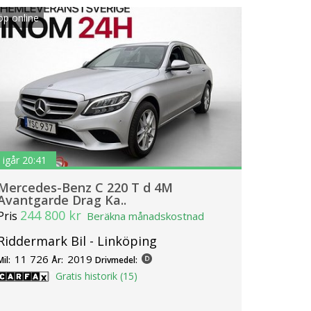
öp online
igår 20:41
Mercedes-Benz C 220 T d 4M
Avantgarde Drag Ka..
244 800 kr
Pris
Beräkna månadskostnad
Riddermark Bil - Linköping
11 726
2019
Mil:
År:
Drivmedel:
Gratis historik (15)