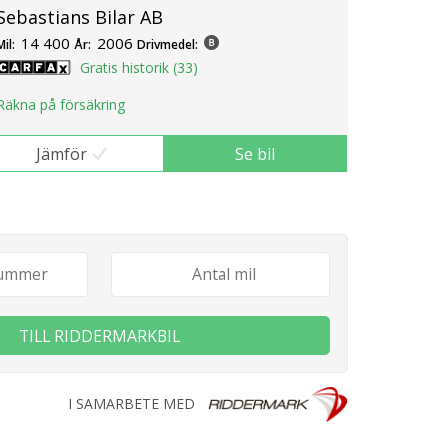
Sebastians Bilar AB
14 400
2006
Mil:
År:
Drivmedel:
Gratis historik (33)
Räkna på försäkring
Jämför
Se bil
TILL RIDDERMARKBIL
I SAMARBETE MED