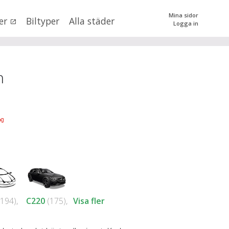
Mina sidor
er
Biltyper
Alla städer
Logga in
0
kr
till
mer än 500000
kr
tera priset genom att dra i knapparna
n
SÖK
 val
n (alla)
194),
C220
(175),
Visa fler