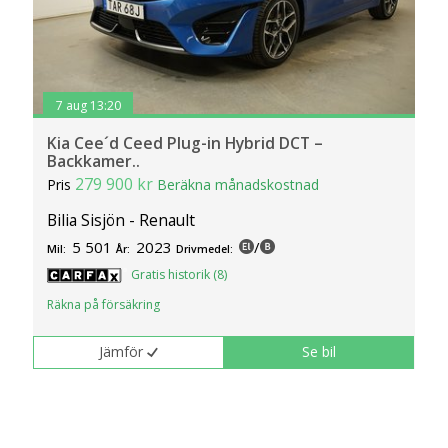
7 aug 13:20
Kia Cee´d Ceed Plug-in Hybrid DCT –
Backkamer..
279 900 kr
Pris
Beräkna månadskostnad
Bilia Sisjön - Renault
5 501
2023
/
Mil:
År:
Drivmedel:
Gratis historik (8)
Räkna på försäkring
Jämför
Se bil