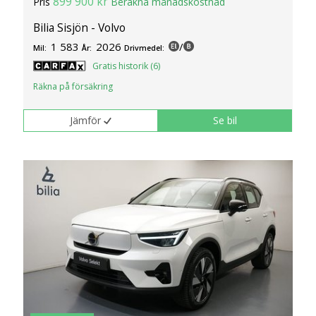
899 900 kr
Pris
Beräkna månadskostnad
Bilia Sisjön - Volvo
1 583
2026
/
Mil:
År:
Drivmedel:
Gratis historik (6)
Räkna på försäkring
Jämför
Se bil