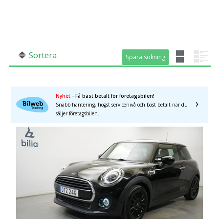
SÖK
Fler val
Mil från
Mil till
Sortera
Spara sökning
Spara sökning
Nyhet
- Få bäst betalt för företagsbilen!
Västra Götalands län
×
Snabb hantering, högst servicenivå och bäst betalt när du
säljer företagsbilen.