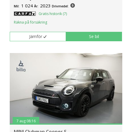
1 024
2023
Mil:
År:
Drivmedel:
Gratis historik (7)
Räkna på försäkring
Jämför
Se bil
7 aug 08:16
MINI Clubman Cooper S