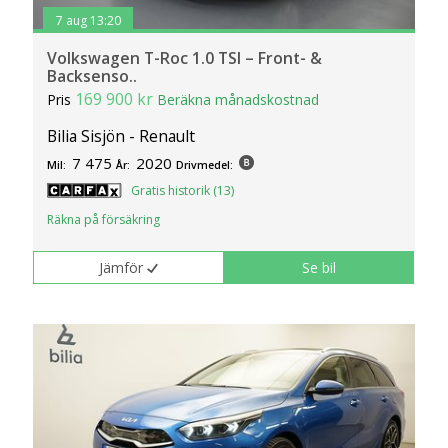
7 aug 13:20
Volkswagen T-Roc 1.0 TSI – Front- &
Backsenso..
169 900 kr
Pris
Beräkna månadskostnad
Bilia Sisjön - Renault
7 475
2020
Mil:
År:
Drivmedel:
Gratis historik (13)
Räkna på försäkring
Jämför
Se bil