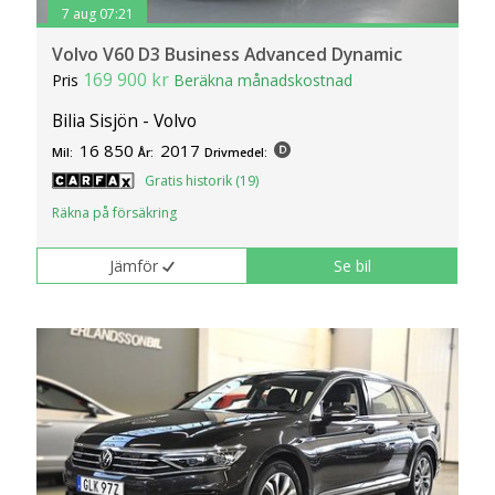
7 aug 07:21
Volvo V60 D3 Business Advanced Dynamic
169 900 kr
Pris
Beräkna månadskostnad
Bilia Sisjön - Volvo
16 850
2017
Mil:
År:
Drivmedel:
Gratis historik (19)
Räkna på försäkring
Jämför
Se bil