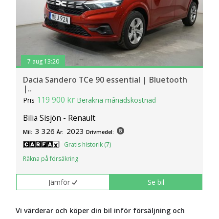
7 aug 13:20
Dacia Sandero TCe 90 essential | Bluetooth
|..
119 900 kr
Pris
Beräkna månadskostnad
Bilia Sisjön - Renault
3 326
2023
Mil:
År:
Drivmedel:
Gratis historik (7)
Räkna på försäkring
Jämför
Se bil
Vi värderar och köper din bil inför försäljning och