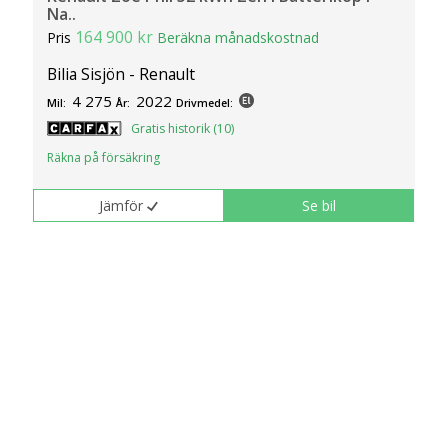
Na..
164 900 kr
Pris
Beräkna månadskostnad
Bilia Sisjön - Renault
4 275
2022
Mil:
År:
Drivmedel:
Gratis historik (10)
Räkna på försäkring
Jämför
Se bil