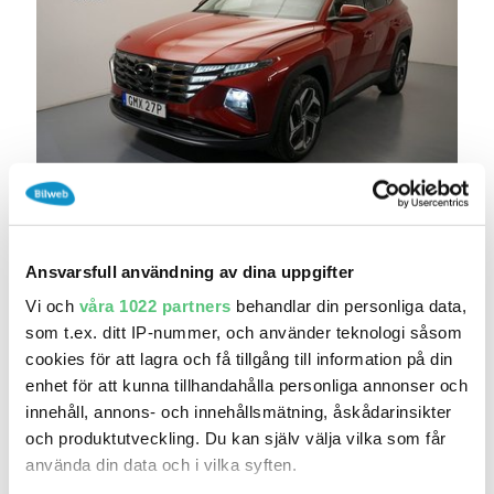
7 aug 13:20
Hyundai Tucson PHEV – Advanced 4WD –
Backkame..
Ansvarsfull användning av dina uppgifter
259 900 kr
Pris
Beräkna månadskostnad
Vi och
våra 1022 partners
behandlar din personliga data,
Bilia Sisjön - Renault
som t.ex. ditt IP-nummer, och använder teknologi såsom
10 616
2022
/
Mil:
År:
Drivmedel:
cookies för att lagra och få tillgång till information på din
Gratis historik (7)
enhet för att kunna tillhandahålla personliga annonser och
Räkna på försäkring
innehåll, annons- och innehållsmätning, åskådarinsikter
och produktutveckling. Du kan själv välja vilka som får
Jämför
Se bil
använda din data och i vilka syften.