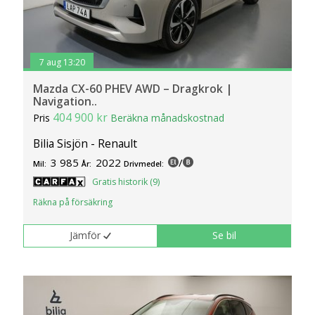
7 aug 13:20
Mazda CX-60 PHEV AWD – Dragkrok |
Navigation..
404 900 kr
Pris
Beräkna månadskostnad
Bilia Sisjön - Renault
3 985
2022
/
Mil:
År:
Drivmedel:
Gratis historik (9)
Räkna på försäkring
Jämför
Se bil