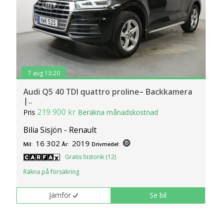
7 aug 13:20
Audi Q5 40 TDI quattro proline– Backkamera
|..
219 900 kr
Pris
Beräkna månadskostnad
Bilia Sisjön - Renault
16 302
2019
Mil:
År:
Drivmedel:
Gratis historik (12)
Räkna på försäkring
Jämför
Se bil