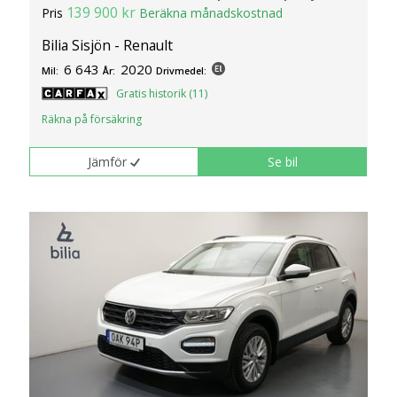
139 900 kr
Pris
Beräkna månadskostnad
Bilia Sisjön - Renault
6 643
2020
Mil:
År:
Drivmedel:
Gratis historik (11)
Räkna på försäkring
Jämför
Se bil