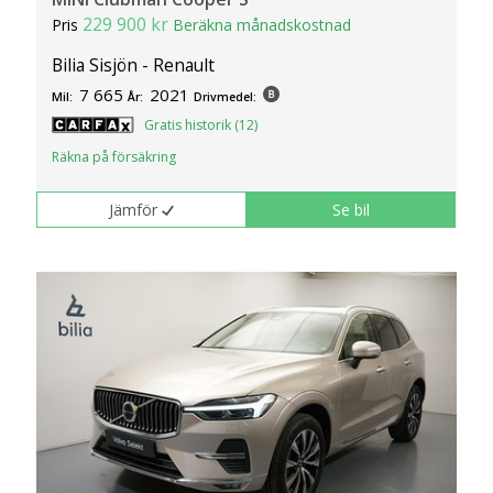
229 900 kr
Pris
Beräkna månadskostnad
Bilia Sisjön - Renault
7 665
2021
Mil:
År:
Drivmedel:
Gratis historik (12)
Räkna på försäkring
Jämför
Se bil