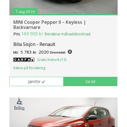
7 aug 20:19
MINI Cooper Pepper II – Keyless |
Backvarnare
169 900 kr
Pris
Beräkna månadskostnad
Bilia Sisjön - Renault
5 783
2020
Mil:
År:
Drivmedel:
Gratis historik (13)
Räkna på försäkring
Jämför
Se bil