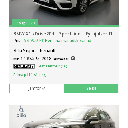
7 aug 13:20
BMW X1 xDrive20d – Sport line | Fyrhjulsdrift
199 900 kr
Pris
Beräkna månadskostnad
Bilia Sisjön - Renault
14 885
2018
Mil:
År:
Drivmedel:
Gratis historik (16)
Räkna på försäkring
Jämför
Se bil