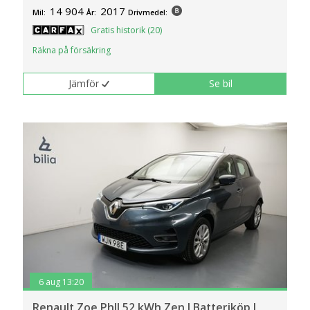
14 904
2017
Mil:
År:
Drivmedel:
Gratis historik (20)
Räkna på försäkring
Jämför
Se bil
6 aug 13:20
Renault Zoe PhII 52 kWh Zen I Batteriköp I