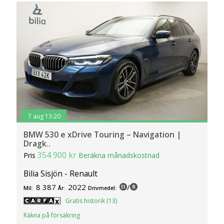
7 aug 13:20
BMW 530 e xDrive Touring – Navigation |
Dragk..
354 900 kr
Pris
Beräkna månadskostnad
Bilia Sisjön - Renault
8 387
2022
/
Mil:
År:
Drivmedel:
Gratis historik (13)
Räkna på försäkring