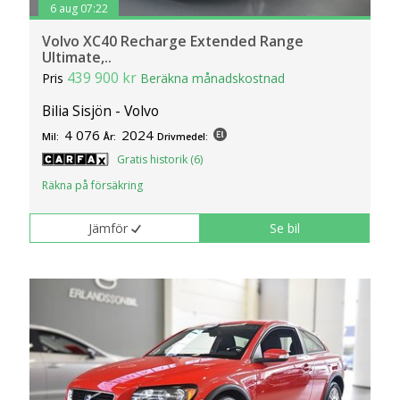
6 aug 07:22
Volvo XC40 Recharge Extended Range
Ultimate,..
439 900 kr
Pris
Beräkna månadskostnad
Bilia Sisjön - Volvo
4 076
2024
Mil:
År:
Drivmedel:
Gratis historik (6)
Räkna på försäkring
Jämför
Se bil