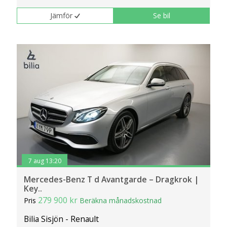
Jämför
Se bil
7 aug 13:20
Mercedes-Benz T d Avantgarde – Dragkrok |
Key..
279 900 kr
Pris
Beräkna månadskostnad
Bilia Sisjön - Renault