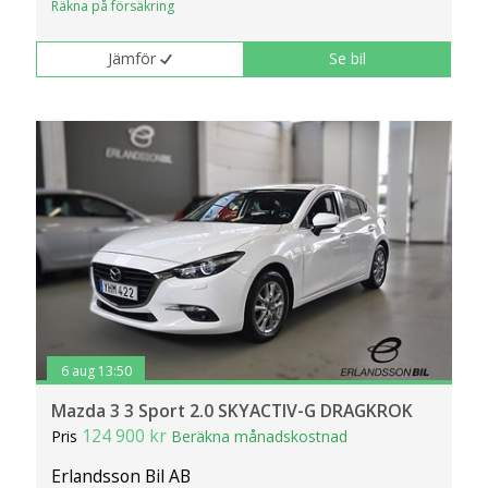
Räkna på försäkring
Jämför
Se bil
6 aug 13:50
Mazda 3 3 Sport 2.0 SKYACTIV-G DRAGKROK
124 900 kr
Pris
Beräkna månadskostnad
Erlandsson Bil AB