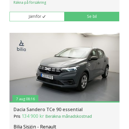
Räkna på försäkring
klickar du på Anpassa. Du kan alltid ändra dina
inställningar för cookies.
Jämför
Se bil
7 aug 08:16
Dacia Sandero TCe 90 essential
134 900 kr
Pris
Beräkna månadskostnad
Bilia Sisjön - Renault