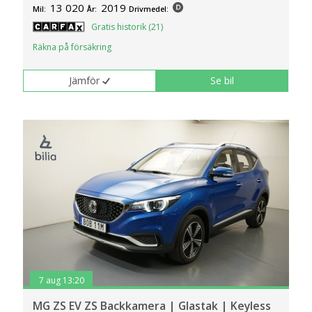
13 020
2019
Mil:
År:
Drivmedel:
Gratis historik (21)
Räkna på försäkring
Jämför
Se bil
7 aug 13:20
MG ZS EV ZS Backkamera | Glastak | Keyless