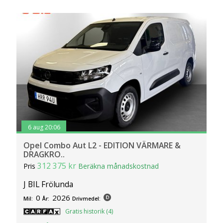
6 aug 20:06
Opel Combo Aut L2 - EDITION VÄRMARE &
DRAGKRO..
312 375 kr
Pris
Beräkna månadskostnad
J BIL Frölunda
0
2026
Mil:
År:
Drivmedel:
Gratis historik (4)