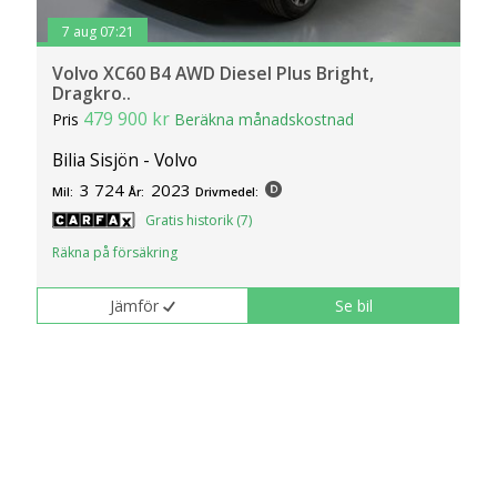
7 aug 07:21
Volvo XC60 B4 AWD Diesel Plus Bright,
Dragkro..
479 900 kr
Pris
Beräkna månadskostnad
Bilia Sisjön - Volvo
3 724
2023
Mil:
År:
Drivmedel:
Gratis historik (7)
Räkna på försäkring
Jämför
Se bil