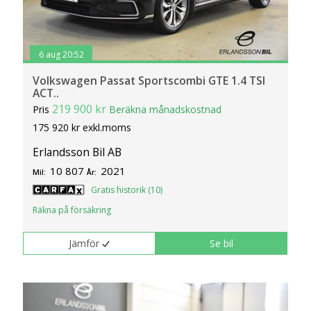
6 aug 20:52
Volkswagen Passat Sportscombi GTE 1.4 TSI
ACT..
219 900 kr
Pris
Beräkna månadskostnad
175 920 kr exkl.moms
Erlandsson Bil AB
10 807
2021
Mil:
År:
Gratis historik (10)
Räkna på försäkring
Jämför
Se bil