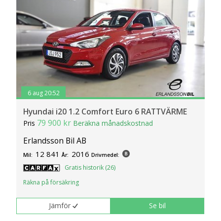
6 aug 20:52
Hyundai i20 1.2 Comfort Euro 6 RATTVÄRME
79 900 kr
Pris
Beräkna månadskostnad
Erlandsson Bil AB
12 841
2016
Mil:
År:
Drivmedel:
Gratis historik (26)
Räkna på försäkring
Jämför
Se bil