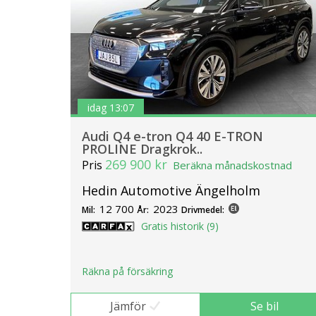
idag 13:07
Audi Q4 e-tron Q4 40 E-TRON
PROLINE Dragkrok..
269 900 kr
Pris
Beräkna månadskostnad
Hedin Automotive Ängelholm
12 700
2023
Mil:
År:
Drivmedel:
Gratis historik (9)
Räkna på försäkring
Jämför
Se bil