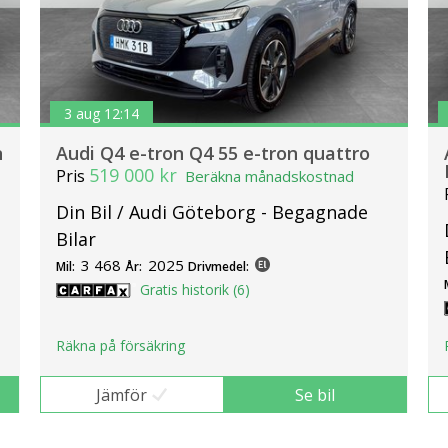
3 aug 12:14
n
Audi Q4 e-tron Q4 55 e-tron quattro
519 000 kr
Pris
Beräkna månadskostnad
Din Bil / Audi Göteborg - Begagnade
Bilar
3 468
2025
Mil:
År:
Drivmedel:
Gratis historik (6)
Räkna på försäkring
Jämför
Se bil