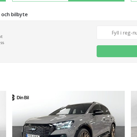
g och bilbyte
kt
oss