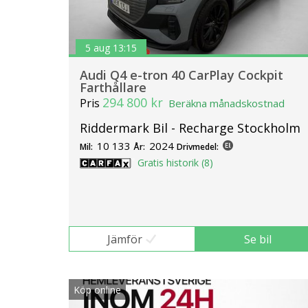
5 aug 13:15
Audi Q4 e-tron 40 CarPlay Cockpit
Farthållare
294 800 kr
Pris
Beräkna månadskostnad
Riddermark Bil - Recharge Stockholm
10 133
2024
Mil:
År:
Drivmedel:
Gratis historik (8)
Jämför
Se bil
Köp online