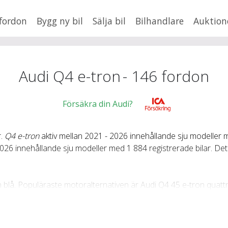
fordon
Bygg ny bil
Sälja bil
Bilhandlare
Auktion
HUSBIL/HUSVAGN
MC/MOPED/ATV
×
Q4 e-tron
Jus
Audi Q4 e-tron
-
146
fordon
xt
Försäkra din Audi?
r.
Q4 e-tron
aktiv mellan 2021 - 2026 innehållande sju modeller 
Fler
en
,
BMW
026 innehållande sju modeller med 1 884 registrerade bilar. Det 
Mil från
Mil till
Lä
h blå. Populäraste motoralternativen är Audi Q4 45 e-tron quatt
di Q4 45 e-tron quattro (265hk) med 1 257 bilar. Minst vanliga 
 Sportback e-tron quattro (340hk) och Audi Q4 45 Sportback e-t
Proline från 570 000 kr, S Line från 606 000 kr, Proline Edition 