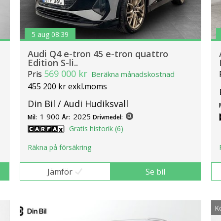
5 aug 08:39
Audi Q4 e-tron 45 e-tron quattro
Edition S-li..
569 000 kr
Pris
Beräkna månadskostnad
455 200 kr exkl.moms
Din Bil / Audi Hudiksvall
1 900
2025
Mil:
År:
Drivmedel:
Gratis historik (6)
Räkna på försäkring
Jämför
Se bil
K