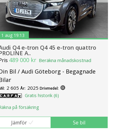
1 aug 19:13
Audi Q4 e-tron Q4 45 e-tron quattro
PROLINE A..
489 000 kr
Pris
Beräkna månadskostnad
Din Bil / Audi Göteborg - Begagnade
Bilar
2 605
2025
Mil:
År:
Drivmedel:
Gratis historik (6)
Räkna på försäkring
Jämför
Se bil