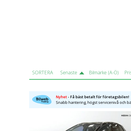
000 kr och Proline Edition Evolution f
Karosstyper
SUV (10 414 
Drivmedel
El
Hästkrafter
170 hk - 340
Koldioxidutsläpp (C02)
0 mg/km
Bredd
1,9 m.
SORTERA
Senaste
Bilmärke (A-Ö)
Pri
Längd
4,6 m.
Höjd
1,6 m.
Nyhet
- Få bäst betalt för företagsbilen!
Vikt
1986 kg - 23
Snabb hantering, högst servicenivå och bäs
Drivlinor
AWD (6 773 
Till salu
Det finns ca