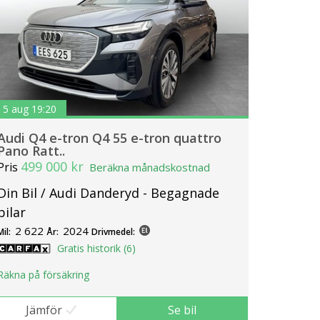
5 aug 19:20
Audi Q4 e-tron Q4 55 e-tron quattro
Pano Ratt..
499 000 kr
Pris
Beräkna månadskostnad
Din Bil / Audi Danderyd - Begagnade
bilar
2 622
2024
Mil:
År:
Drivmedel:
Gratis historik (6)
Räkna på försäkring
Jämför
Se bil