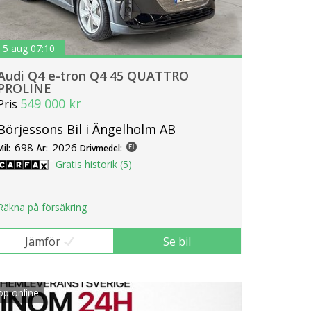
5 aug 07:10
Audi Q4 e-tron Q4 45 QUATTRO
PROLINE
549 000 kr
Pris
Börjessons Bil i Ängelholm AB
698
2026
Mil:
År:
Drivmedel:
Gratis historik (5)
Räkna på försäkring
Jämför
Se bil
öp online