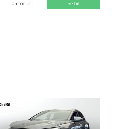
Jämför
Se bil