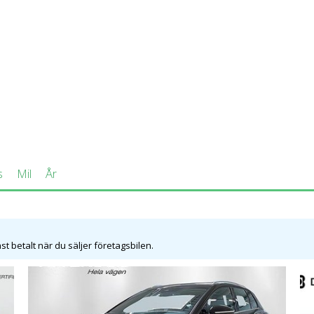
rån 638 900 kr.
bilar).
 hk.
s
Mil
År
85 kg.
t betalt när du säljer företagsbilen.
bilar) och 2WD (3 641 bilar).
 152 begagnade Audi Q4 e-tron till salu på Bilweb med pris från 2