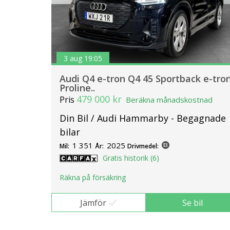
3 aug 19:05
Audi Q4 e-tron Q4 45 Sportback e-tro
Proline..
479 000 kr
Pris
Beräkna månadskostnad
Din Bil / Audi Hammarby - Begagnade
bilar
1 351
2025
Mil:
År:
Drivmedel:
Gratis historik (6)
Räkna på försäkring
Jämför
Se bil