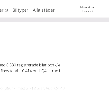
Mina sidor
er
Biltyper
Alla städer
Logga in
0
kr
till
mer än 500000
kr
tera priset genom att dra i knapparna
med 8 530 registrerade bilar och
Q4
SÖK
 val
finns totalt 10 414 Audi Q4 e-tron i
n (alla)
ro (286hk) med 2 718 bilar, Audi Q4 40
motoralternativen är Audi Q4 35
ron quattro (265hk). Populära
från 619 000 kr, S Line Plus från 629