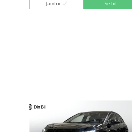
Jämför
Se bil