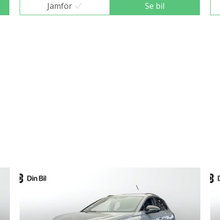
Jämför
Se bil