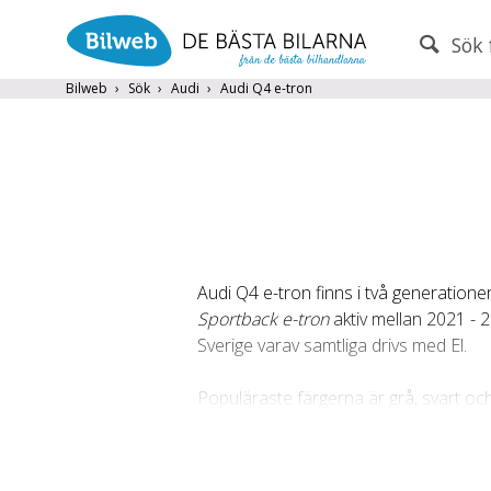
Sök 
PERSONBIL
TRANSPORT
Bilweb
Sök
Audi
Audi Q4 e-tron
Audi
×
Endast fordon från MRF-anslutna handlare
Frite
Audi Q4 e-tron finns i två generatione
Populära märken
Volvo
,
Audi
,
Mercedes
,
Volkswag
Sportback e-tron
aktiv mellan 2021 - 2
År från
År till
Sverige varav samtliga drivs med El.
Populäraste färgerna är grå, svart oc
e-tron (204hk) med 2 137 bilar och Au
Sportback e-tron (170hk), Audi Q4 55
utrustningspaket på Audi Q4 e-tron är 