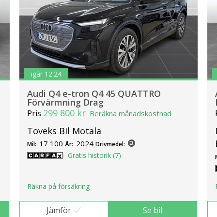
igår 12:24
Audi Q4 e-tron Q4 45 QUATTRO
Förvärmning Drag
299 800 kr
Pris
Beräkna månadskostnad
Toveks Bil Motala
17 100
2024
Mil:
År:
Drivmedel:
Gratis historik (7)
Räkna på försäkring
Jämför
Se bil