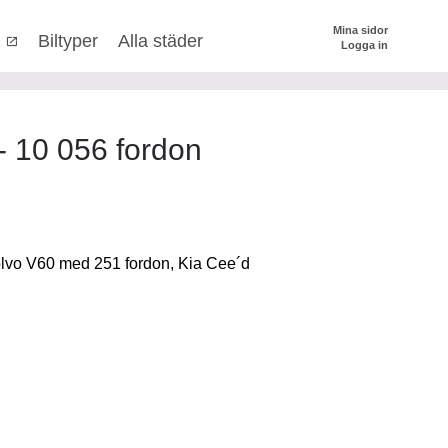
Mina sidor
r
Biltyper
Alla städer
Logga in
kr
till
kr
stera priset genom att dra i knapparna
-
10 056
fordon
Volvo V60 med 251 fordon, Kia Cee´d
SÖK
 val