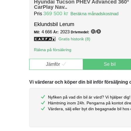
Hyundai Tucson PHEV Advanced 360°
CarPlay Nav..
369 500 kr
Pris
Beräkna månadskostnad
Eklundsbil Lerum
4 666
2023
/
Mil:
År:
Drivmedel:
Gratis historik (8)
Räkna på försäkring
Jämför
Se bil
Vi värderar och köper din bil inför försäljning 
Nyfiken på vad din bil är värd? Vi hjälper dig!
Hämtning inom 24h. Pengarna på kontot dire
Värdera, sälj eller byt din begagnade bil hos