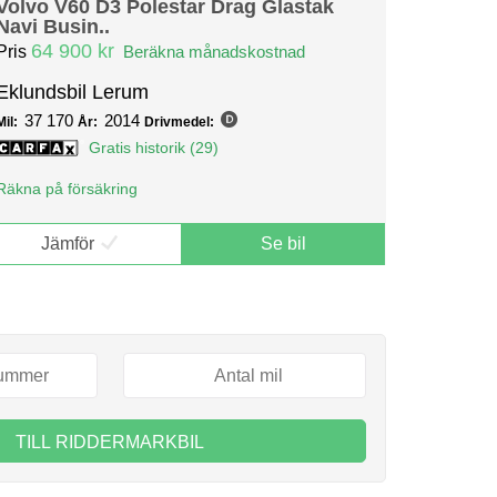
Volvo V60 D3 Polestar Drag Glastak
Navi Busin..
64 900 kr
Pris
Beräkna månadskostnad
Eklundsbil Lerum
37 170
2014
Mil:
År:
Drivmedel:
Gratis historik (29)
Räkna på försäkring
Jämför
Se bil
TILL RIDDERMARKBIL