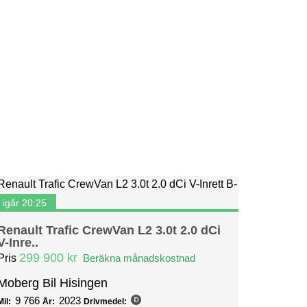
igår 20:25
Renault Trafic CrewVan L2 3.0t 2.0 dCi
V-Inre..
299 900 kr
Pris
Beräkna månadskostnad
Moberg Bil Hisingen
9 766
2023
Mil:
År:
Drivmedel: