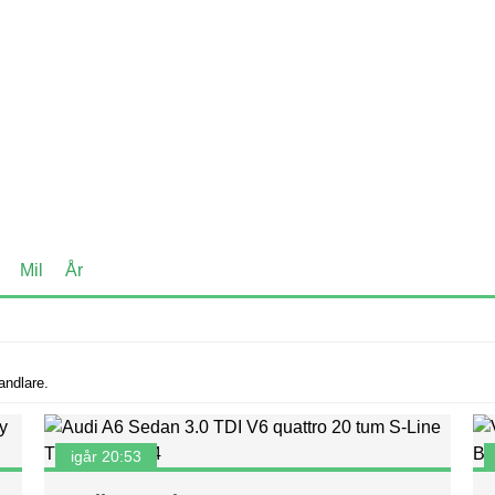
Mil
År
andlare.
igår 20:53