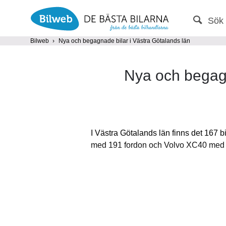
Sök 
PERSONBIL
TRANSPORT
Bilweb
Nya och begagnade bilar i Västra Götalands län
Nya och begagn
Endast fordon från MRF-anslutna handlare
Frite
I Västra Götalands län finns det 167 
med 191 fordon och Volvo XC40 med 158
Populära märken
Volvo
,
Audi
,
Mercedes
,
Volkswagen