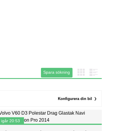
Spara sökning
Spara sökning
Konfigurera din bil
igår 20:53