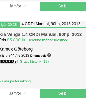
Jämför
Se bil
igår 20:28
Kia Venga 1.4 CRDi Manual, 90hp, 2013
85 800 kr
Pris
Beräkna månadskostnad
Kamux Göteborg
5 944
2013
Mil:
År:
Drivmedel:
Gratis historik (16)
Räkna på försäkring
Jämför
Se bil