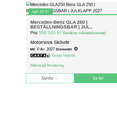
igår 20:47
Mercedes-Benz GLA 250 |
BESTÄLLNINGSBAR | JUL..
559 000 kr
Pris
Beräkna månadskostnad
Motornova Skövde
0
2027
Mil:
År:
Drivmedel:
Gratis historik
Räkna på försäkring
Jämför
Se bil