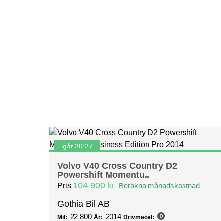
igår 20:27
Volvo V40 Cross Country D2
Powershift Momentu..
104 900 kr
Pris
Beräkna månadskostnad
Gothia Bil AB
22 800
2014
Mil:
År:
Drivmedel: