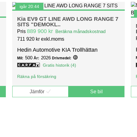
igår 20:44
Kia EV9 GT LINE AWD LONG RANGE 7
SITS "DEMOKL..
889 900 kr
Pris
Beräkna månadskostnad
711 920 kr exkl.moms
Hedin Automotive KIA Trollhättan
500
2026
Mil:
År:
Drivmedel:
Gratis historik (4)
Räkna på försäkring
Jämför
Se bil