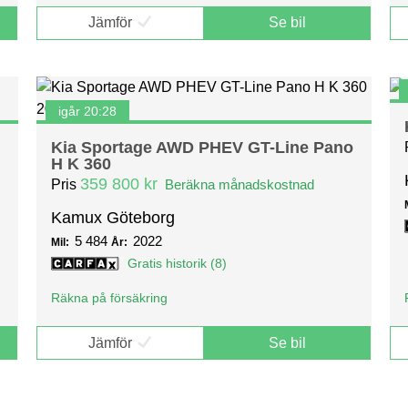
Jämför
Se bil
igår 20:28
Kia Sportage AWD PHEV GT-Line Pano
H K 360
359 800 kr
Pris
Beräkna månadskostnad
Kamux Göteborg
5 484
2022
Mil:
År:
Gratis historik (8)
Räkna på försäkring
Jämför
Se bil