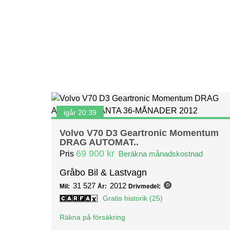
igår 20:39
Volvo V70 D3 Geartronic Momentum
DRAG AUTOMAT..
69 900 kr
Pris
Beräkna månadskostnad
Gråbo Bil & Lastvagn
31 527
2012
Mil:
År:
Drivmedel:
Gratis historik (25)
Räkna på försäkring