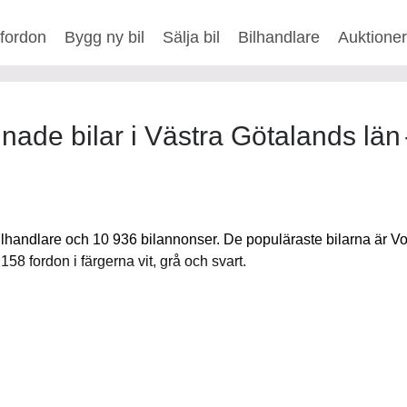
fordon
Bygg ny bil
Sälja bil
Bilhandlare
Auktione
HUSBIL/HUSVAGN
MC/MOPED/ATV
Ju
ade bilar i Västra Götalands län
xt
bilhandlare och 10 936 bilannonser. De populäraste bilarna är 
 fordon i färgerna vit, grå och svart.
Fler
,
BMW