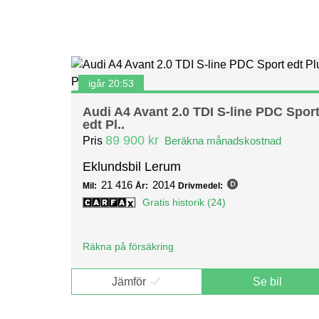
igår 20:53
Audi A4 Avant 2.0 TDI S-line PDC Spor
edt Pl..
89 900 kr
Pris
Beräkna månadskostnad
Eklundsbil Lerum
21 416
2014
Mil:
År:
Drivmedel:
Gratis historik (24)
Räkna på försäkring
Jämför
Se bil