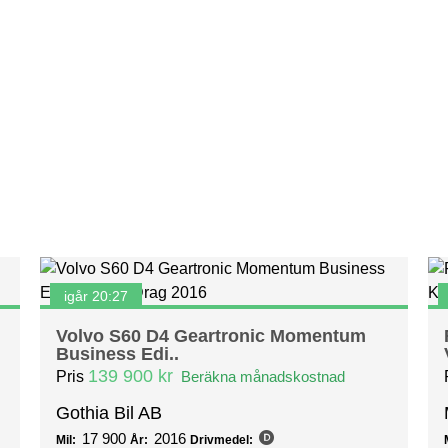
igår 20:27
Volvo S60 D4 Geartronic Momentum
Business Edi..
139 900 kr
Pris
Beräkna månadskostnad
Gothia Bil AB
17 900
2016
Mil:
År:
Drivmedel: