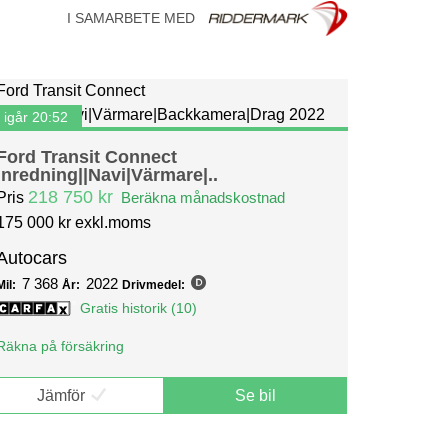
I SAMARBETE MED
igår 20:52
Ford Transit Connect
Inredning||Navi|Värmare|..
218 750 kr
Pris
Beräkna månadskostnad
175 000 kr exkl.moms
Autocars
7 368
2022
Mil:
År:
Drivmedel:
Gratis historik (10)
Räkna på försäkring
Jämför
Se bil