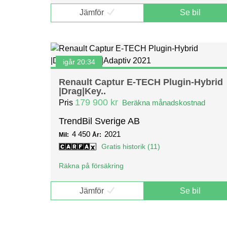
Jämför
Se bil
igår 20:34
Renault Captur E-TECH Plugin-Hybrid
|Drag|Key..
179 900 kr
Pris
Beräkna månadskostnad
TrendBil Sverige AB
4 450
2021
Mil:
År:
Gratis historik (11)
Räkna på försäkring
Jämför
Se bil