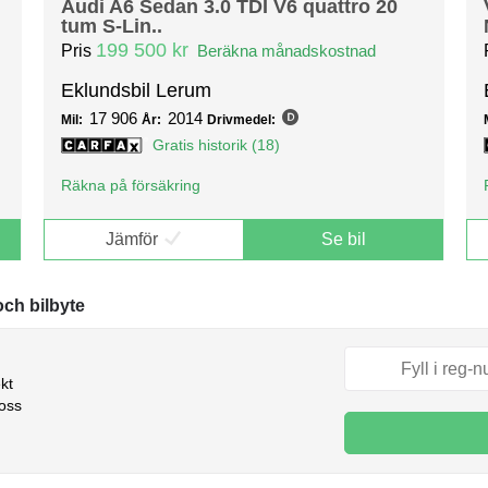
Audi A6 Sedan 3.0 TDI V6 quattro 20
tum S-Lin..
199 500 kr
Pris
Beräkna månadskostnad
Eklundsbil Lerum
17 906
2014
Mil:
År:
Drivmedel:
Gratis historik (18)
Räkna på försäkring
Jämför
Se bil
och bilbyte
kt
 oss