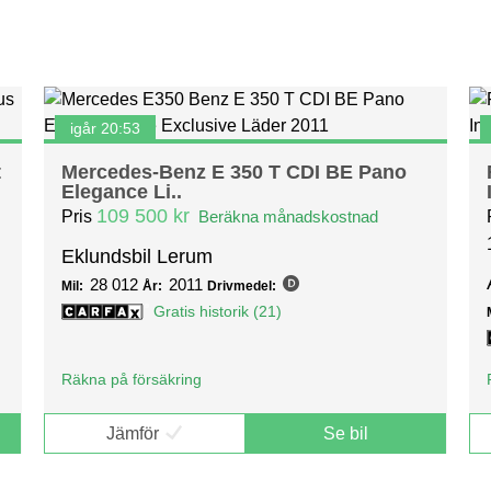
igår 20:53
t
Mercedes-Benz E 350 T CDI BE Pano
Elegance Li..
109 500 kr
Pris
Beräkna månadskostnad
Eklundsbil Lerum
28 012
2011
Mil:
År:
Drivmedel:
Gratis historik (21)
Räkna på försäkring
Jämför
Se bil