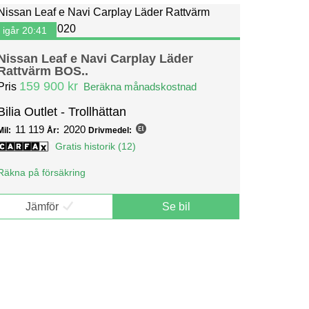
igår 20:41
Nissan Leaf e Navi Carplay Läder
Rattvärm BOS..
159 900 kr
Pris
Beräkna månadskostnad
Bilia Outlet - Trollhättan
11 119
2020
Mil:
År:
Drivmedel:
Gratis historik (12)
Räkna på försäkring
Jämför
Se bil