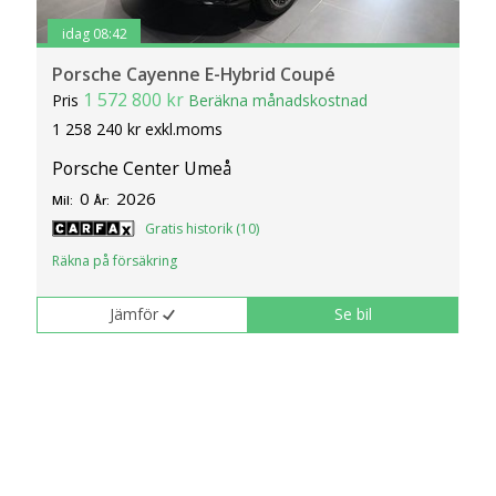
idag 08:42
Porsche Cayenne E-Hybrid Coupé
1 572 800 kr
Pris
Beräkna månadskostnad
1 258 240 kr exkl.moms
Porsche Center Umeå
0
2026
Mil:
År:
Gratis historik (10)
Räkna på försäkring
Jämför
Se bil