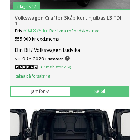
idag 08:42
Volkswagen Crafter Skåp kort hjulbas L3 TDI
1..
694 875 kr
Pris
Beräkna månadskostnad
555 900 kr exkl.moms
Din Bil / Volkswagen Ludvika
0
2026
Mil:
År:
Drivmedel:
Gratis historik (9)
Räkna på försäkring
Jämför
Se bil