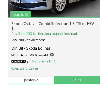
idag 08:40
Skoda Octavia Combi Selection 1,5 TSI m-HEV
|..
374 000 kr
Pris
Beräkna månadskostnad
299 200 kr exkl.moms
Din Bil / Skoda Bollnäs
0
2026
Mil:
År:
Drivmedel:
Gratis historik (12)
Räkna på försäkring
Jämför
Se bil