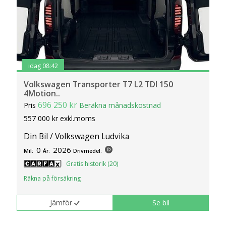
idag 08:42
Volkswagen Transporter T7 L2 TDI 150
4Motion..
696 250 kr
Pris
Beräkna månadskostnad
557 000 kr exkl.moms
Din Bil / Volkswagen Ludvika
0
2026
Mil:
År:
Drivmedel:
Gratis historik (20)
Räkna på försäkring
Jämför
Se bil