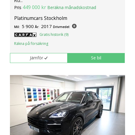
Ru..
449 000 kr
Pris
Beräkna månadskostnad
Platinumcars Stockholm
5 900
2017
Mil:
År:
Drivmedel:
Gratis historik (9)
Räkna på försäkring
Jämför
Se bil