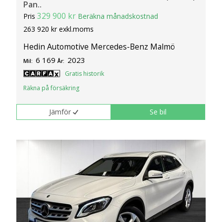
Pan..
329 900 kr
Pris
Beräkna månadskostnad
263 920 kr exkl.moms
Hedin Automotive Mercedes-Benz Malmö
6 169
2023
Mil:
År:
Gratis historik
Räkna på försäkring
Jämför
Se bil