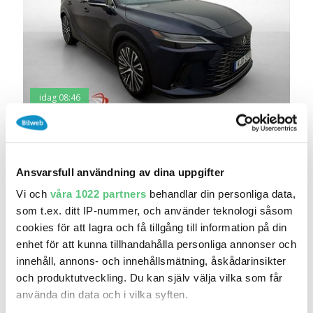
idag 08:46
Lexus RX 450H 450H AWD Executive Pano HuD
360..
678 900 kr
Pris
Beräkna månadskostnad
Ansvarsfull användning av dina uppgifter
Riddermark Bil - Uppsala
Vi och
våra 1022 partners
behandlar din personliga data,
4 761
2024
Mil:
År:
som t.ex. ditt IP-nummer, och använder teknologi såsom
Gratis historik (7)
cookies för att lagra och få tillgång till information på din
enhet för att kunna tillhandahålla personliga annonser och
innehåll, annons- och innehållsmätning, åskådarinsikter
Jämför
Se bil
och produktutveckling. Du kan själv välja vilka som får
använda din data och i vilka syften.