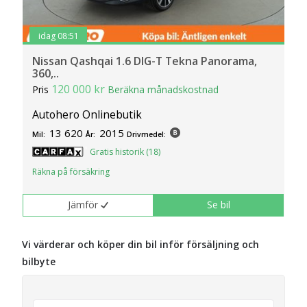
idag 08:51
Nissan Qashqai 1.6 DIG-T Tekna Panorama,
360,..
120 000 kr
Pris
Beräkna månadskostnad
Autohero Onlinebutik
13 620
2015
Mil:
År:
Drivmedel:
Gratis historik (18)
Räkna på försäkring
Jämför
Se bil
Vi värderar och köper din bil inför försäljning och
bilbyte