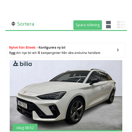
SÖK
Fler val
Mil från
Mil till
Sortera
Spara sökning
Spara sökning
Nyhet från Bilweb
- Konfigurera ny bil
Bygg din nya bil och få kampanjpriser från våra anslutna handlare.
Län (alla)
idag 08:52