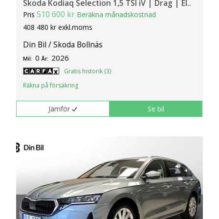
Skoda Kodiaq Selection 1,5 TSI iV | Drag | El..
510 600 kr
Pris
Beräkna månadskostnad
408 480 kr exkl.moms
Din Bil / Skoda Bollnäs
0
2026
Mil:
År:
Gratis historik (3)
Räkna på försäkring
Jämför
Se bil