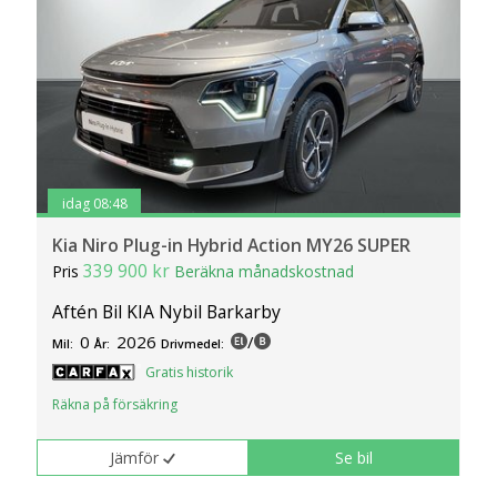
idag 08:48
Kia Niro Plug-in Hybrid Action MY26 SUPER
339 900 kr
Pris
Beräkna månadskostnad
Aftén Bil KIA Nybil Barkarby
0
2026
/
Mil:
År:
Drivmedel:
Gratis historik
Räkna på försäkring
Jämför
Se bil