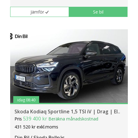
Jämför
Se bil
idag 08:40
Skoda Kodiaq Sportline 1,5 TSI iV | Drag | El..
539 400 kr
Pris
Beräkna månadskostnad
431 520 kr exkl.moms
Din Bil / Skoda Bollnäs