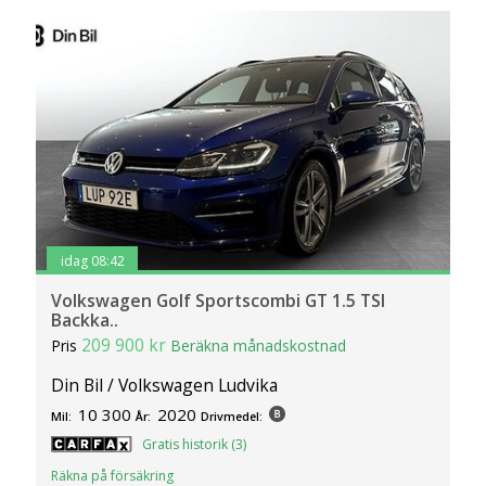
idag 08:42
Volkswagen Golf Sportscombi GT 1.5 TSI
Backka..
209 900 kr
Pris
Beräkna månadskostnad
Din Bil / Volkswagen Ludvika
10 300
2020
Mil:
År:
Drivmedel:
Gratis historik (3)
Räkna på försäkring