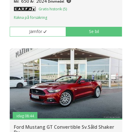
650
2024
Mil:
År:
Drivmedel:
Gratis historik (5)
Räkna på försäkring
Jämför
Se bil
idag 08:44
Ford Mustang GT Convertible Sv.Såld Shaker