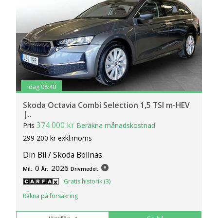
idag 08:40
Skoda Octavia Combi Selection 1,5 TSI m-HEV
|..
374 000 kr
Pris
Beräkna månadskostnad
299 200 kr exkl.moms
Din Bil / Skoda Bollnäs
0
2026
Mil:
År:
Drivmedel:
Gratis historik (3)
Räkna på försäkring