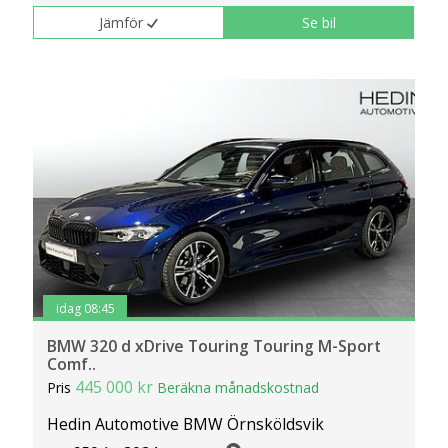
klickar du på Anpassa. Du kan alltid ändra dina
Jämför
Se bil
inställningar för cookies.
idag 08:45
BMW 320 d xDrive Touring Touring M-Sport
Comf..
445 000 kr
Pris
Beräkna månadskostnad
Hedin Automotive BMW Örnsköldsvik