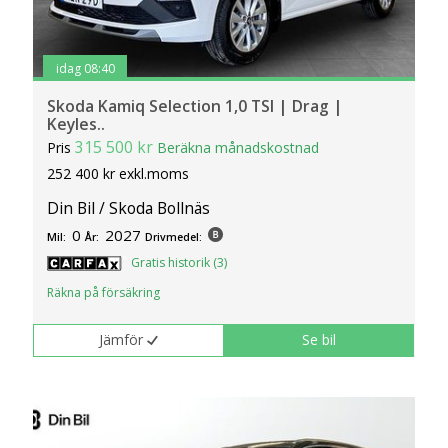
idag 08:40
Skoda Kamiq Selection 1,0 TSI | Drag |
Keyles..
315 500 kr
Pris
Beräkna månadskostnad
252 400 kr exkl.moms
Din Bil / Skoda Bollnäs
0
2027
Mil:
År:
Drivmedel:
Gratis historik (3)
Räkna på försäkring
Jämför
Se bil