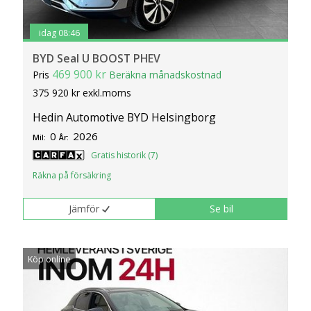
idag 08:46
BYD Seal U BOOST PHEV
469 900 kr
Pris
Beräkna månadskostnad
375 920 kr exkl.moms
Hedin Automotive BYD Helsingborg
0
2026
Mil:
År:
Gratis historik (7)
Räkna på försäkring
Jämför
Se bil
Köp online