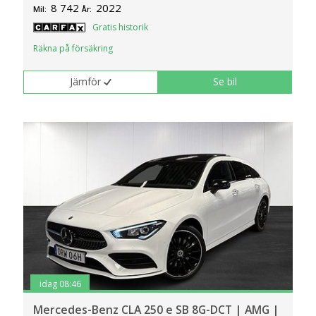
8 742
2022
Mil:
År:
Gratis historik
Räkna på försäkring
Jämför
Se bil
idag 08:46
Mercedes-Benz CLA 250 e SB 8G-DCT | AMG |