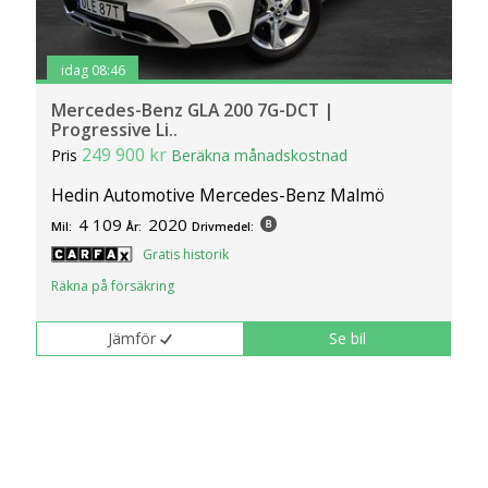
idag 08:46
Mercedes-Benz GLA 200 7G-DCT |
Progressive Li..
249 900 kr
Pris
Beräkna månadskostnad
Hedin Automotive Mercedes-Benz Malmö
4 109
2020
Mil:
År:
Drivmedel:
Gratis historik
Räkna på försäkring
Jämför
Se bil