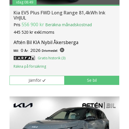
idag 08:49
Kia EV5 Plus FWD Long Range 81,4kWh Ink
VHJUL
556 900 kr
Pris
Beräkna månadskostnad
445 520 kr exkl.moms
Aftén Bil KIA Nybil Åkersberga
0
2026
Mil:
År:
Drivmedel:
Gratis historik (3)
Räkna på försäkring
Jämför
Se bil