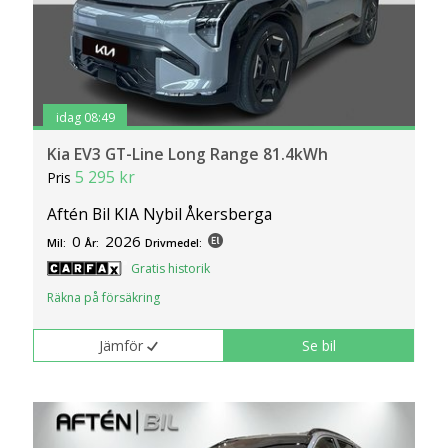
idag 08:49
Kia EV3 GT-Line Long Range 81.4kWh
5 295 kr
Pris
Aftén Bil KIA Nybil Åkersberga
0
2026
Mil:
År:
Drivmedel:
Gratis historik
Räkna på försäkring
Jämför
Se bil