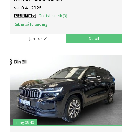
0
2026
Mil:
År:
Gratis historik (3)
Räkna på försäkring
Jämför
Se bil
idag 08:40