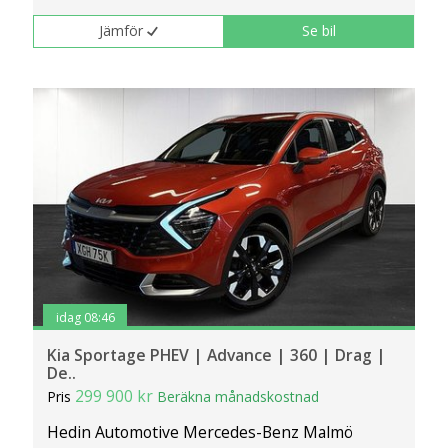
Jämför
Se bil
idag 08:46
Kia Sportage PHEV | Advance | 360 | Drag |
De..
299 900 kr
Pris
Beräkna månadskostnad
Hedin Automotive Mercedes-Benz Malmö