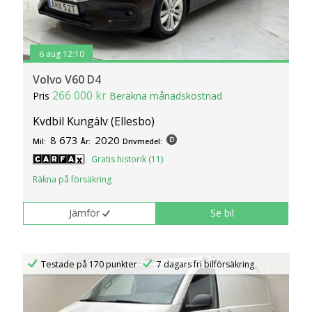
6 aug 12:10
Volvo V60 D4
266 000 kr
Pris
Beräkna månadskostnad
Kvdbil Kungälv (Ellesbo)
8 673
2020
Mil:
År:
Drivmedel:
Gratis historik (11)
Räkna på försäkring
Jämför
Se bil
Testade på 170 punkter
7 dagars fri bilförsäkring