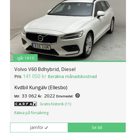
igår 19:10
Volvo V60 Bdhybrid, Diesel
141 050 kr
Pris
Beräkna månadskostnad
Kvdbil Kungälv (Ellesbo)
33 062
2022
Mil:
År:
Drivmedel:
Gratis historik (11)
Räkna på försäkring
Jämför
Se bil