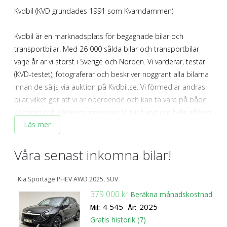
SÖK
Fler val
Kvdbil (KVD grundades 1991 som Kvarndammen)
Mil från
Mil till
Kvdbil är en marknadsplats för begagnade bilar och
transportbilar. Med 26 000 sålda bilar och transportbilar
varje år är vi störst i Sverige och Norden. Vi värderar, testar
(KVD-testet), fotograferar och beskriver noggrant alla bilarna
innan de säljs via auktion på Kvdbil.se. Vi förmedlar andras
bilar vilket gör att vi är oberoende och kan ta vara på både
Län (alla)
köparen och säljarens intressen. Vi tar hand om hela affären
Läs mer
när du ska sälja din bil. Från hämtning till att du har
pengarna på kontot. För dig som köpare tar vi hand om allt
pappersarbete och har alltid bra erbjudanden på billån,
Våra senast
inkomna bilar!
försäkringar och utökande garantier. Vi erbjuder en
transparent köp - och försäljningsprocess med öppen
Kia Sportage PHEV AWD 2025, SUV
budgivning för både privatpersoner och företag. I KVD-
379 000 kr
Beräkna månadskostnad
koncernen ingår även marknadsplatsen kvdpro.com för
4 545
2025
Mil:
År:
tunga fordon och maskiner samt bilvärderingsföretaget
Gratis historik (7)
Bilpriser med bilvärderingsidan Bilpriser.se. 2017 bytte KVD