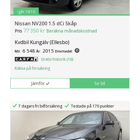
igår 19:10
Nissan NV200 1.5 dCi Skåp
77 350 kr
Pris
Beräkna månadskostnad
Kvdbil Kungälv (Ellesbo)
6 548
2015
Mil:
År:
Drivmedel:
Gratis historik (16)
Räkna på försäkring
Jämför
Se bil
7 dagars fri bilförsäkring
Testade på 170 punkter