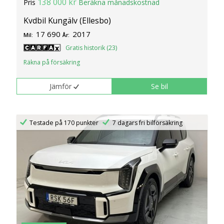
138 000 kr
Pris
Beräkna månadskostnad
Kvdbil Kungälv (Ellesbo)
17 690
2017
Mil:
År:
Gratis historik (23)
Räkna på försäkring
Jämför
Se bil
Testade på 170 punkter
7 dagars fri bilförsäkring