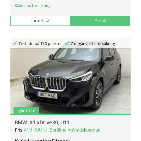
Räkna på försäkring
Jämför
Se bil
Testade på 170 punkter
7 dagars fri bilförsäkring
igår 19:10
BMW iX1 xDrive30, U11
419 000 kr
Pris
Beräkna månadskostnad