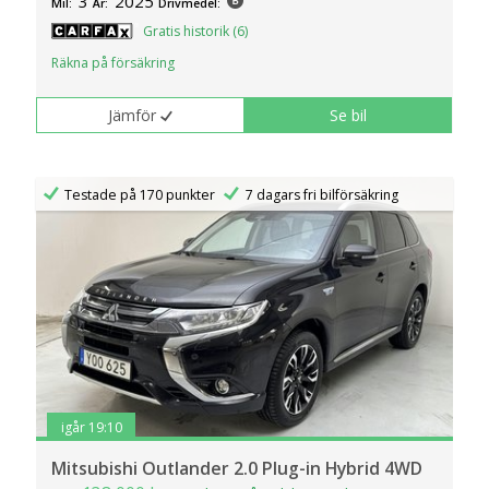
3
2025
Mil:
År:
Drivmedel:
Gratis historik (6)
Räkna på försäkring
Jämför
Se bil
Testade på 170 punkter
7 dagars fri bilförsäkring
igår 19:10
Mitsubishi Outlander 2.0 Plug-in Hybrid 4WD