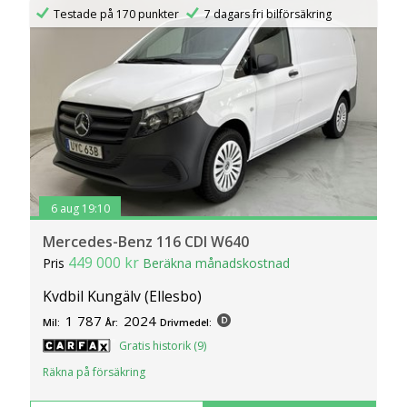
Testade på 170 punkter
7 dagars fri bilförsäkring
6 aug 19:10
Mercedes-Benz 116 CDI W640
449 000 kr
Pris
Beräkna månadskostnad
Kvdbil Kungälv (Ellesbo)
1 787
2024
Mil:
År:
Drivmedel:
Gratis historik (9)
Räkna på försäkring