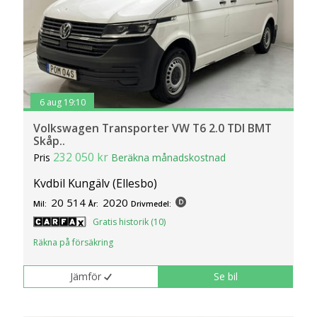
6 aug 19:10
Volkswagen Transporter VW T6 2.0 TDI BMT
Skåp..
232 050 kr
Pris
Beräkna månadskostnad
Kvdbil Kungälv (Ellesbo)
20 514
2020
Mil:
År:
Drivmedel:
Gratis historik (10)
Räkna på försäkring
Jämför
Se bil