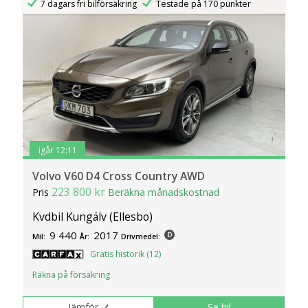
7 dagars fri bilförsäkring
Testade på 170 punkter
igår 12:11
Volvo V60 D4 Cross Country AWD
223 800 kr
Pris
Beräkna månadskostnad
Kvdbil Kungälv (Ellesbo)
9 440
2017
Mil:
År:
Drivmedel:
Gratis historik (12)
Räkna på försäkring
Jämför
Se bil