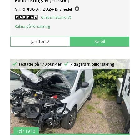
Kvdbil Kungälv (Ellesbo)
6 498
2024
Mil:
År:
Drivmedel:
Gratis historik (7)
Räkna på försäkring
Jämför
Se bil
Testade på 170 punkter
7 dagars fri bilförsäkring
igår 19:10