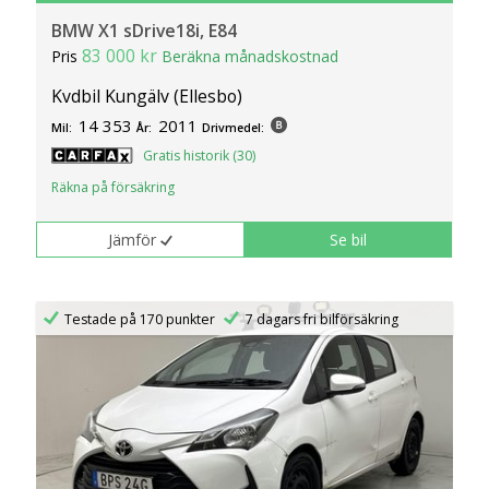
BMW X1 sDrive18i, E84
83 000 kr
Pris
Beräkna månadskostnad
Kvdbil Kungälv (Ellesbo)
14 353
2011
Mil:
År:
Drivmedel:
Gratis historik (30)
Räkna på försäkring
Jämför
Se bil
Testade på 170 punkter
7 dagars fri bilförsäkring