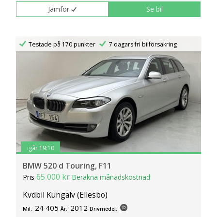
klickar du på Anpassa. Du kan alltid ändra dina
Jämför
Se bil
inställningar för cookies.
Testade på 170 punkter
7 dagars fri bilförsäkring
igår 19:10
BMW 520 d Touring, F11
65 000 kr
Pris
Beräkna månadskostnad
Kvdbil Kungälv (Ellesbo)
24 405
2012
Mil:
År:
Drivmedel: