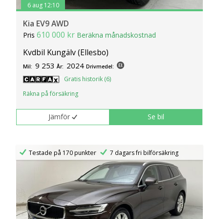
6 aug 12:10
Kia EV9 AWD
610 000 kr
Pris
Beräkna månadskostnad
Kvdbil Kungälv (Ellesbo)
9 253
2024
Mil:
År:
Drivmedel:
Gratis historik (6)
Räkna på försäkring
Jämför
Se bil
Testade på 170 punkter
7 dagars fri bilförsäkring