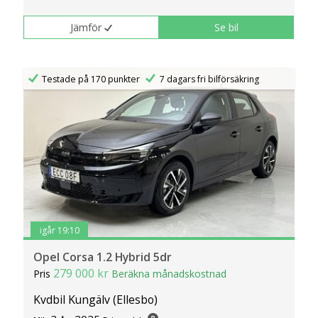
Jämför
Se bil
Testade på 170 punkter
7 dagars fri bilförsäkring
igår 19:10
Opel Corsa 1.2 Hybrid 5dr
279 000 kr
Pris
Beräkna månadskostnad
Kvdbil Kungälv (Ellesbo)