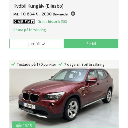
Kvdbil Kungälv (Ellesbo)
10 884
2000
Mil:
År:
Drivmedel:
Gratis historik (30)
Räkna på försäkring
Jämför
Se bil
Testade på 170 punkter
7 dagars fri bilförsäkring
igår 19:10