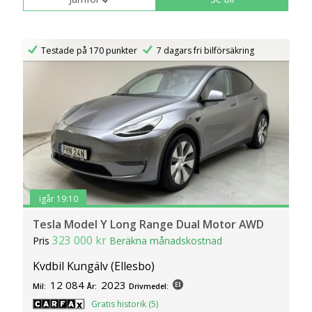
Testade på 170 punkter
7 dagars fri bilförsäkring
igår 19:10
Tesla Model Y Long Range Dual Motor AWD
323 000 kr
Pris
Beräkna månadskostnad
Kvdbil Kungälv (Ellesbo)
12 084
2023
Mil:
År:
Drivmedel:
Gratis historik (5)