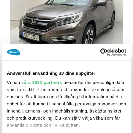
igår 19:10
Honda CR-V 1.6 i-DTEC 4WD
130 000 kr
Pris
Beräkna månadskostnad
Ansvarsfull användning av dina uppgifter
Kvdbil Kungälv (Ellesbo)
Vi och
våra 1022 partners
behandlar din personliga data,
16 140
2015
Mil:
År:
Drivmedel:
som t.ex. ditt IP-nummer, och använder teknologi såsom
Gratis historik (15)
cookies för att lagra och få tillgång till information på din
enhet för att kunna tillhandahålla personliga annonser och
Räkna på försäkring
innehåll, annons- och innehållsmätning, åskådarinsikter
och produktutveckling. Du kan själv välja vilka som får
Jämför
Se bil
använda din data och i vilka syften.