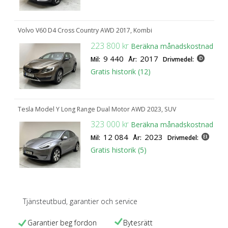
namn till Kvdbil och har idag runt 180 anställda och flera
anläggningar och inlämningsombud runt om i Sverige.
Volvo V60 D4 Cross Country AWD 2017, Kombi
Genom kvdbil.se säljs årligen över 26 000 begagnade bilar
223 800 kr
Beräkna månadskostnad
och genom marknadsplatsen kvdpro.com säljs cirka 10 000
9 440
2017
Mil:
År:
Drivmedel:
maskiner och tunga fordon.
Gratis historik (12)
Tesla Model Y Long Range Dual Motor AWD 2023, SUV
323 000 kr
Beräkna månadskostnad
12 084
2023
Mil:
År:
Drivmedel:
Gratis historik (5)
Tjänsteutbud, garantier
och service
Garantier beg fordon
Bytesrätt