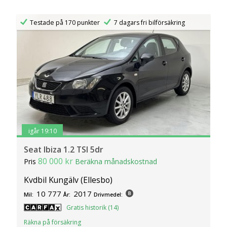
Testade på 170 punkter
7 dagars fri bilförsäkring
igår 19:10
Seat Ibiza 1.2 TSI 5dr
80 000 kr
Pris
Beräkna månadskostnad
Kvdbil Kungälv (Ellesbo)
10 777
2017
Mil:
År:
Drivmedel:
Gratis historik (14)
Räkna på försäkring