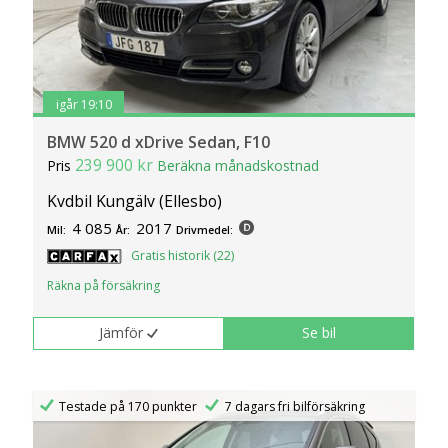
igår 19:10
BMW 520 d xDrive Sedan, F10
239 900 kr
Pris
Beräkna månadskostnad
Kvdbil Kungälv (Ellesbo)
4 085
2017
Mil:
År:
Drivmedel:
Gratis historik (22)
Räkna på försäkring
Jämför
Se bil
Testade på 170 punkter
7 dagars fri bilförsäkring