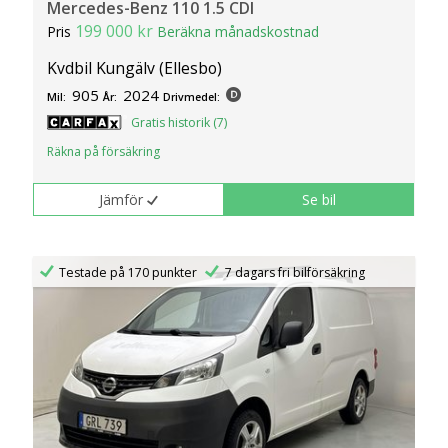
Mercedes-Benz 110 1.5 CDI
199 000 kr
Pris
Beräkna månadskostnad
Kvdbil Kungälv (Ellesbo)
905
2024
Mil:
År:
Drivmedel:
Gratis historik (7)
Räkna på försäkring
Jämför
Se bil
Testade på 170 punkter
7 dagars fri bilförsäkring