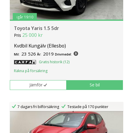
igår 19:10
Toyota Yaris 1.5 5dr
25 000 kr
Pris
Kvdbil Kungälv (Ellesbo)
23 526
2019
Mil:
År:
Drivmedel:
Gratis historik (12)
Räkna på försäkring
Jämför
Se bil
7 dagars fri bilförsäkring
Testade på 170 punkter