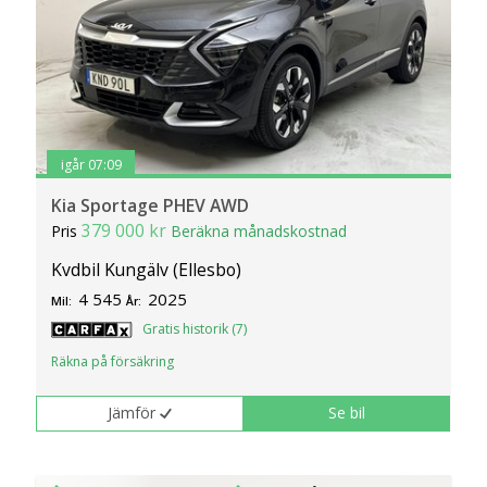
igår 07:09
Kia Sportage PHEV AWD
379 000 kr
Pris
Beräkna månadskostnad
Kvdbil Kungälv (Ellesbo)
4 545
2025
Mil:
År:
Gratis historik (7)
Räkna på försäkring
Jämför
Se bil