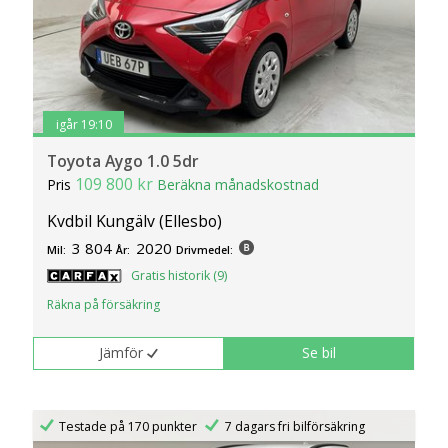
igår 19:10
Toyota Aygo 1.0 5dr
109 800 kr
Pris
Beräkna månadskostnad
Kvdbil Kungälv (Ellesbo)
3 804
2020
Mil:
År:
Drivmedel:
Gratis historik (9)
Räkna på försäkring
Jämför
Se bil
Testade på 170 punkter
7 dagars fri bilförsäkring