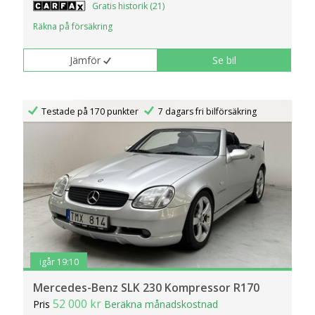
Gratis historik (21)
Räkna på försäkring
Jämför
Se bil
Testade på 170 punkter
7 dagars fri bilförsäkring
igår 19:10
Mercedes-Benz SLK 230 Kompressor R170
52 000 kr
Pris
Beräkna månadskostnad