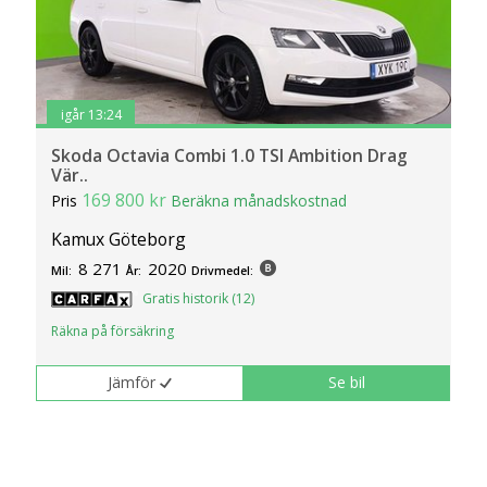
igår 13:24
Skoda Octavia Combi 1.0 TSI Ambition Drag
Vär..
169 800 kr
Pris
Beräkna månadskostnad
Kamux Göteborg
8 271
2020
Mil:
År:
Drivmedel:
Gratis historik (12)
Räkna på försäkring
Jämför
Se bil