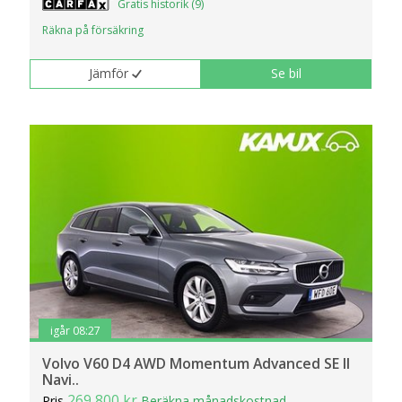
Gratis historik (9)
klickar du på Anpassa. Du kan alltid ändra dina
Räkna på försäkring
inställningar för cookies.
Jämför
Se bil
igår 08:27
Volvo V60 D4 AWD Momentum Advanced SE II
Navi..
269 800 kr
Pris
Beräkna månadskostnad