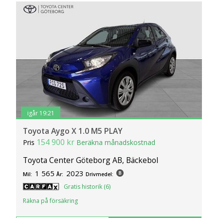
igår 19:21
Toyota Aygo X 1.0 M5 PLAY
154 900 kr
Pris
Beräkna månadskostnad
Toyota Center Göteborg AB, Bäckebol
1 565
2023
Mil:
År:
Drivmedel:
Gratis historik (6)
Räkna på försäkring