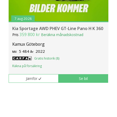
7 aug 20:28
Kia Sportage AWD PHEV GT-Line Pano H K 360
359 800 kr
Pris
Beräkna månadskostnad
Kamux Göteborg
5 484
2022
Mil:
År:
Gratis historik (8)
Räkna på försäkring
Jämför
Se bil