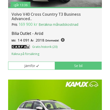
igår 13:36
Volvo V40 Cross Country T3 Business
Advanced..
169 900 kr
Pris
Beräkna månadskostnad
Bilia Outlet - Aröd
14 091
2018
Mil:
År:
Drivmedel:
Gratis historik (20)
Räkna på försäkring
Jämför
Se bil