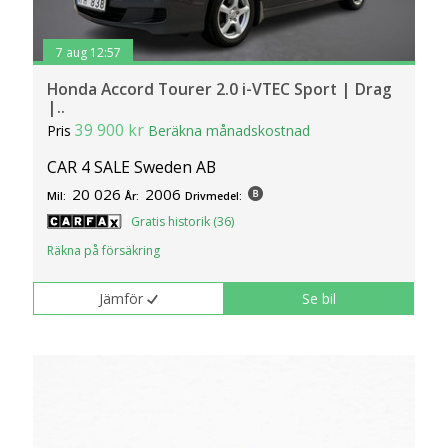
7 aug 12:57
Honda Accord Tourer 2.0 i-VTEC Sport | Drag
|..
39 900 kr
Pris
Beräkna månadskostnad
CAR 4 SALE Sweden AB
20 026
2006
Mil:
År:
Drivmedel:
Gratis historik (36)
Räkna på försäkring
Jämför
Se bil