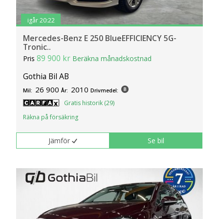
igår 20:22
Mercedes-Benz E 250 BlueEFFICIENCY 5G-
Tronic..
89 900 kr
Pris
Beräkna månadskostnad
Gothia Bil AB
26 900
2010
Mil:
År:
Drivmedel:
Gratis historik (29)
Räkna på försäkring
Jämför
Se bil