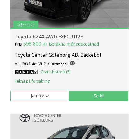
igår 19:21
Toyota bZ4X AWD EXECUTIVE
598 800 kr
Pris
Beräkna månadskostnad
Toyota Center Göteborg AB, Bäckebol
664
2025
Mil:
År:
Drivmedel:
Gratis historik (5)
Räkna på försäkring
Jämför
Se bil