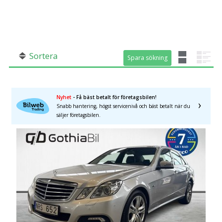
SÖK
Fler val
Mil från
Mil till
Sortera
Spara sökning
Spara sökning
Nyhet
- Få bäst betalt för företagsbilen!
Västra Götalands län
×
Snabb hantering, högst servicenivå och bäst betalt när du
säljer företagsbilen.