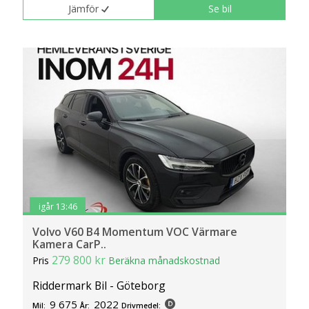
Jämför
Se bil
igår 13:46
Volvo V60 B4 Momentum VOC Värmare
Kamera CarP..
279 800 kr
Pris
Beräkna månadskostnad
Riddermark Bil - Göteborg
9 675
2022
Mil:
År:
Drivmedel: