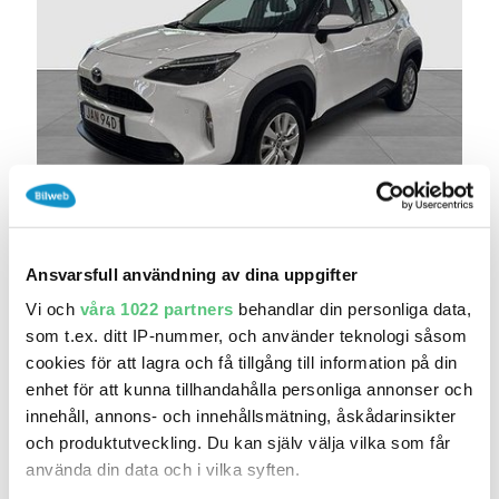
igår 12:21
Toyota Yaris Cross 1,5 HYBRID ACTIVE
PARKERIN
Ansvarsfull användning av dina uppgifter
259 900 kr
Pris
Beräkna månadskostnad
Vi och
våra 1022 partners
behandlar din personliga data,
Toyota Center Göteborg AB, Bäckebol
som t.ex. ditt IP-nummer, och använder teknologi såsom
3 709
2024
Mil:
År:
cookies för att lagra och få tillgång till information på din
Gratis historik (7)
enhet för att kunna tillhandahålla personliga annonser och
Räkna på försäkring
innehåll, annons- och innehållsmätning, åskådarinsikter
och produktutveckling. Du kan själv välja vilka som får
Jämför
Se bil
använda din data och i vilka syften.