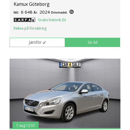
Kamux Göteborg
6 648
2024
Mil:
År:
Drivmedel:
Gratis historik (5)
Räkna på försäkring
Jämför
Se bil
7 aug 12:57