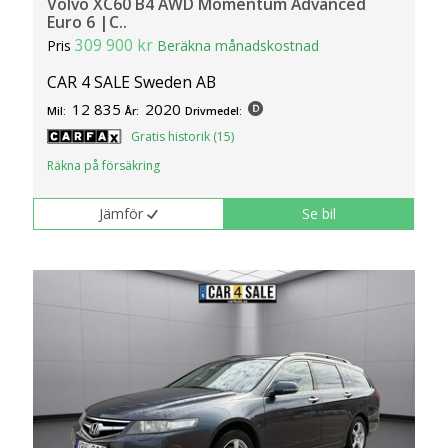
Volvo XC60 B4 AWD Momentum Advanced
Euro 6 |C..
309 900 kr
Pris
Beräkna månadskostnad
CAR 4 SALE Sweden AB
12 835
2020
Mil:
År:
Drivmedel:
Gratis historik (15)
Räkna på försäkring
Jämför
Se bil