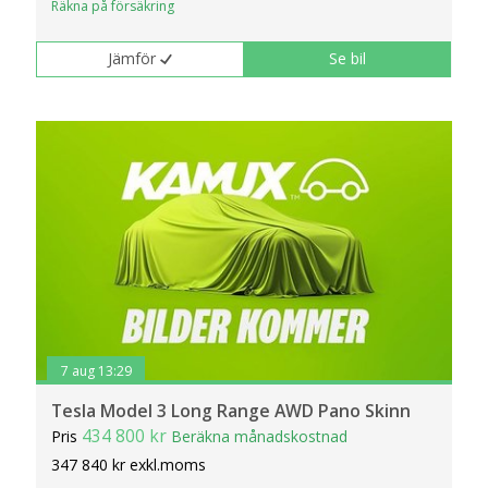
Räkna på försäkring
Jämför
Se bil
7 aug 13:29
Tesla Model 3 Long Range AWD Pano Skinn
434 800 kr
Pris
Beräkna månadskostnad
347 840 kr exkl.moms