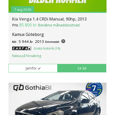
7 aug 20:28
Kia Venga 1.4 CRDi Manual, 90hp, 2013
85 800 kr
Pris
Beräkna månadskostnad
Kamux Göteborg
5 944
2013
Mil:
År:
Drivmedel:
Gratis historik (16)
Räkna på försäkring
Jämför
Se bil