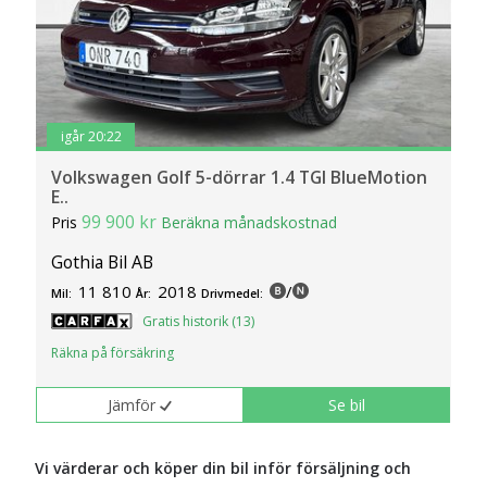
igår 20:22
Volkswagen Golf 5-dörrar 1.4 TGI BlueMotion
E..
99 900 kr
Pris
Beräkna månadskostnad
Gothia Bil AB
11 810
2018
/
Mil:
År:
Drivmedel:
Gratis historik (13)
Räkna på försäkring
Jämför
Se bil
Vi värderar och köper din bil inför försäljning och