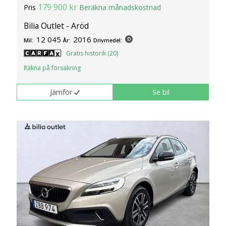
179 900 kr
Pris
Beräkna månadskostnad
Bilia Outlet - Aröd
12 045
2016
Mil:
År:
Drivmedel:
Gratis historik (20)
Räkna på försäkring
Jämför
Se bil