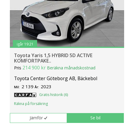
igår 19:21
Toyota Yaris 1,5 HYBRID 5D ACTIVE
KOMFORTPAKE..
214 900 kr
Pris
Beräkna månadskostnad
Toyota Center Göteborg AB, Bäckebol
2 139
2023
Mil:
År:
Gratis historik (6)
Räkna på försäkring
Jämför
Se bil