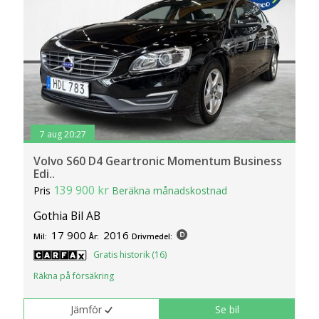
7 aug 20:27
Volvo S60 D4 Geartronic Momentum Business
Edi..
139 900 kr
Pris
Beräkna månadskostnad
Gothia Bil AB
17 900
2016
Mil:
År:
Drivmedel:
Gratis historik (16)
Räkna på försäkring
Jämför
Se bil