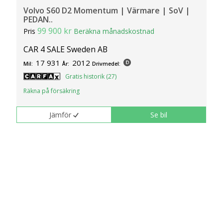
Volvo S60 D2 Momentum | Värmare | SoV |
PEDAN..
99 900 kr
Pris
Beräkna månadskostnad
CAR 4 SALE Sweden AB
17 931
2012
Mil:
År:
Drivmedel:
Gratis historik (27)
Räkna på försäkring
Jämför
Se bil