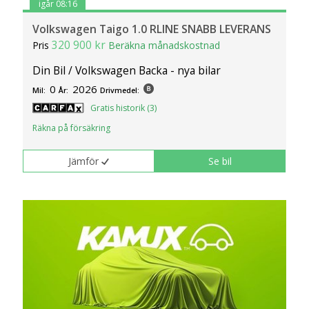
igår 08:16
Volkswagen Taigo 1.0 RLINE SNABB LEVERANS
320 900 kr
Pris
Beräkna månadskostnad
Din Bil / Volkswagen Backa - nya bilar
0
2026
Mil:
År:
Drivmedel:
Gratis historik (3)
Räkna på försäkring
Jämför
Se bil