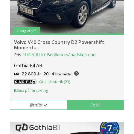
7 aug 20:27
Volvo V40 Cross Country D2 Powershift
Momentu..
104 900 kr
Pris
Beräkna månadskostnad
Gothia Bil AB
22 800
2014
Mil:
År:
Drivmedel:
Gratis historik (23)
Räkna på försäkring
Jämför
Se bil