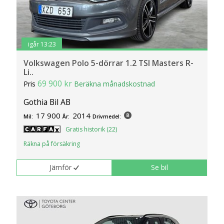
igår 13:23
Volkswagen Polo 5-dörrar 1.2 TSI Masters R-
Li..
69 900 kr
Pris
Beräkna månadskostnad
Gothia Bil AB
17 900
2014
Mil:
År:
Drivmedel:
Gratis historik (22)
Räkna på försäkring
Jämför
Se bil