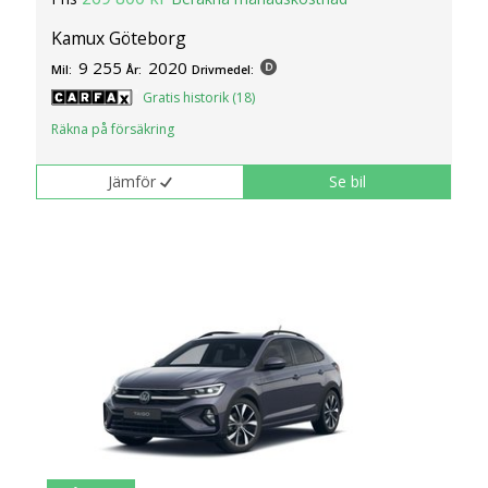
Kamux Göteborg
9 255
2020
Mil:
År:
Drivmedel:
Gratis historik (18)
Räkna på försäkring
Jämför
Se bil