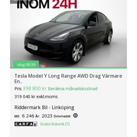
finns det även möjlighet att titta på billån när du klickar på
bilpriset.
idag 08:39
Tesla Model Y Long Range AWD Drag Värmare
En..
398 800 kr
Pris
Beräkna månadskostnad
319 040 kr exkl.moms
Riddermark Bil - Linköping
6 246
2023
Mil:
År:
Drivmedel:
Gratis historik (7)