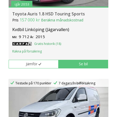
igår 20:53
Toyota Auris 1.8 HSD Touring Sports
157 000 kr
Pris
Beräkna månadskostnad
Kvdbil Linköping (Jägarvallen)
9 712
2015
Mil:
År:
Gratis historik (18)
Räkna på försäkring
Jämför
Se bil
Testade på 170 punkter
7 dagars fri bilförsäkring