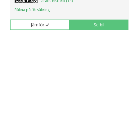
Gratis historik (13)
Räkna på försäkring
Jämför
Se bil