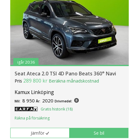
igår 20:36
Seat Ateca 2.0 TSI 4D Pano Beats 360° Navi
289 800 kr
Pris
Beräkna månadskostnad
Kamux Linköping
8 950
2020
Mil:
År:
Drivmedel:
Gratis historik (18)
Räkna på försäkring
Jämför
Se bil