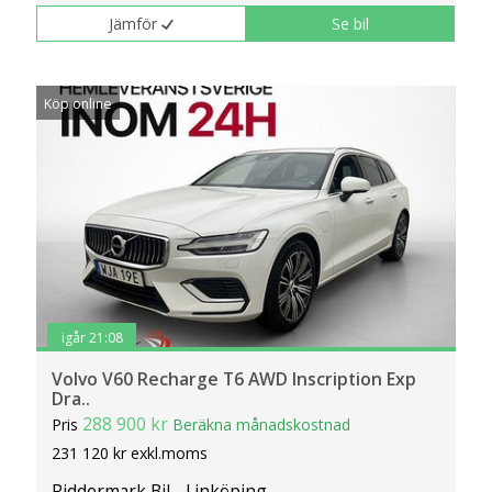
Jämför
Se bil
Köp online
igår 21:08
Volvo V60 Recharge T6 AWD Inscription Exp
Dra..
288 900 kr
Pris
Beräkna månadskostnad
231 120 kr exkl.moms
Riddermark Bil - Linköping