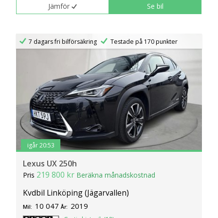
Jämför
Se bil
7 dagars fri bilförsäkring
Testade på 170 punkter
igår 20:53
Lexus UX 250h
219 800 kr
Pris
Beräkna månadskostnad
Kvdbil Linköping (Jägarvallen)
10 047
2019
Mil:
År: