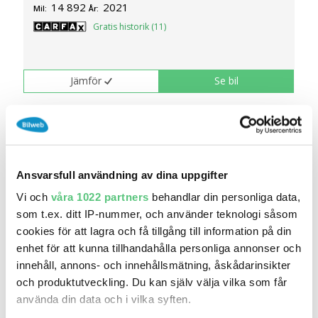
14 892
2021
Mil:
År:
Gratis historik (11)
Jämför
Se bil
Köp online
Ansvarsfull användning av dina uppgifter
Vi och
våra 1022 partners
behandlar din personliga data,
som t.ex. ditt IP-nummer, och använder teknologi såsom
cookies för att lagra och få tillgång till information på din
enhet för att kunna tillhandahålla personliga annonser och
innehåll, annons- och innehållsmätning, åskådarinsikter
och produktutveckling. Du kan själv välja vilka som får
igår 21:08
använda din data och i vilka syften.
Nissan Leaf N-Connecta 360° Navi