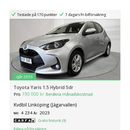
Testade på 170 punkter
7 dagars fri bilförsäkring
igår 20:53
Toyota Yaris 1.5 Hybrid 5dr
190 000 kr
Pris
Beräkna månadskostnad
Kvdbil Linköping (Jägarvallen)
4 234
2023
Mil:
År:
Gratis historik (9)
Räkna på försäkring