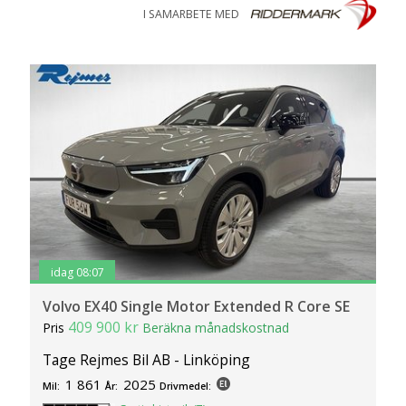
I SAMARBETE MED
idag 08:07
Volvo EX40 Single Motor Extended R Core SE
409 900 kr
Pris
Beräkna månadskostnad
Tage Rejmes Bil AB - Linköping
1 861
2025
Mil:
År:
Drivmedel: