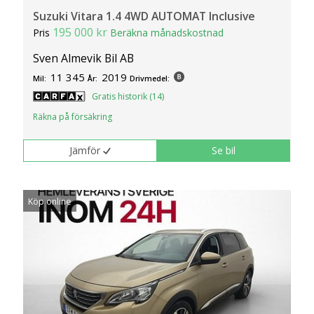
Suzuki Vitara 1.4 4WD AUTOMAT Inclusive
195 000 kr
Pris
Beräkna månadskostnad
Sven Almevik Bil AB
11 345
2019
Mil:
År:
Drivmedel:
Gratis historik (14)
Räkna på försäkring
Jämför
Se bil
Köp online