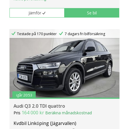
Jämför
Se bil
Testade på 170 punkter
7 dagars fri bilförsäkring
igår 20:53
Audi Q3 2.0 TDI quattro
164 000 kr
Pris
Beräkna månadskostnad
Kvdbil Linköping (Jägarvallen)