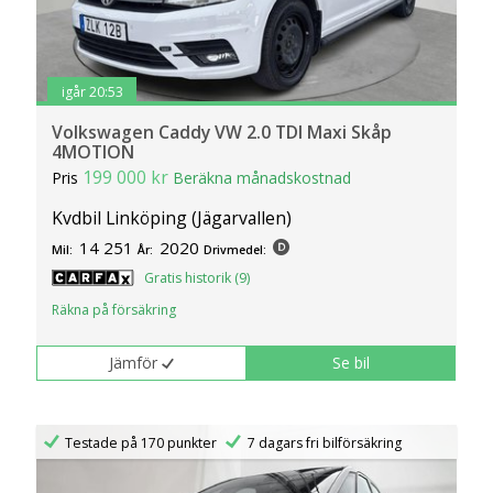
igår 20:53
Volkswagen Caddy VW 2.0 TDI Maxi Skåp
4MOTION
199 000 kr
Pris
Beräkna månadskostnad
Kvdbil Linköping (Jägarvallen)
14 251
2020
Mil:
År:
Drivmedel:
Gratis historik (9)
Räkna på försäkring
Jämför
Se bil
Testade på 170 punkter
7 dagars fri bilförsäkring