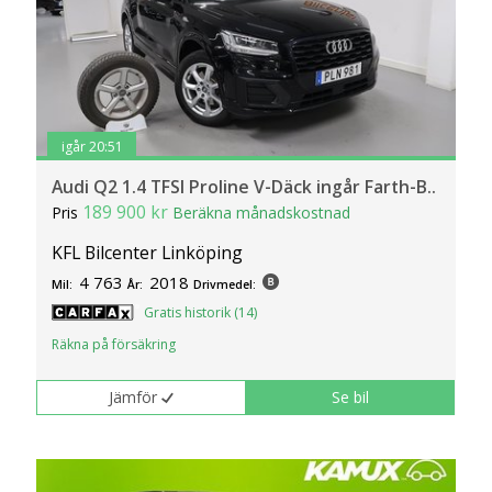
igår 20:51
Audi Q2 1.4 TFSI Proline V-Däck ingår Farth-B..
189 900 kr
Pris
Beräkna månadskostnad
KFL Bilcenter Linköping
4 763
2018
Mil:
År:
Drivmedel:
Gratis historik (14)
Räkna på försäkring
Jämför
Se bil