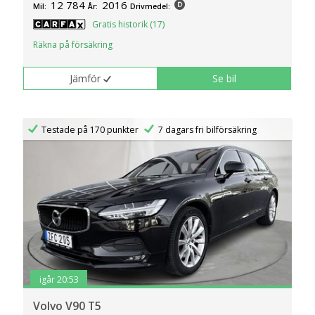
12 784
2016
Mil:
År:
Drivmedel:
Gratis historik (17)
Räkna på försäkring
Jämför
Se bil
Testade på 170 punkter
7 dagars fri bilförsäkring
igår 20:53
Volvo V90 T5