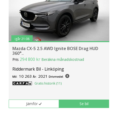
igår 21:08
Mazda CX-5 2.5 AWD Ignite BOSE Drag HUD
360°..
294 800 kr
Pris
Beräkna månadskostnad
Riddermark Bil - Linköping
10 263
2021
Mil:
År:
Drivmedel:
Gratis historik (11)
Jämför
Se bil