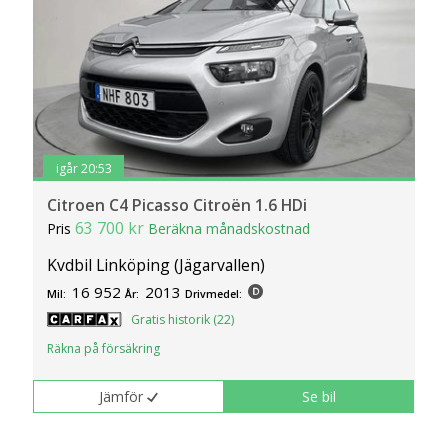
igår 20:53
Citroen C4 Picasso Citroën 1.6 HDi
63 700 kr
Pris
Beräkna månadskostnad
Kvdbil Linköping (Jägarvallen)
16 952
2013
Mil:
År:
Drivmedel:
Gratis historik (22)
Räkna på försäkring
Jämför
Se bil