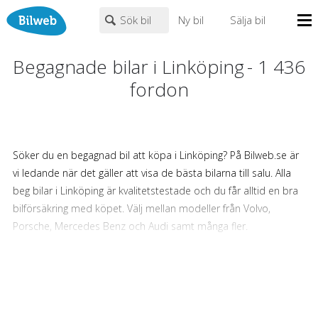
Sök bil
Ny bil
Sälja bil
Mina sidor
Begagnade bilar i Linköping
-
1 436
PERSONBIL
TRANSPORT
HUSBIL/HUSVAGN
MC/MOPED/ATV
fordon
Bilhandlare
Märke (alla)
Biltyper
Alla städer
Endast fordon från MRF-anslutna handlare
Söker du en begagnad bil att köpa i Linköping? På Bilweb.se är
Nyheter
Fritext
vi ledande när det gäller att visa de bästa bilarna till salu. Alla
Billån
beg bilar i Linköping är kvalitetstestade och du får alltid en bra
Privatleasing
bilförsäkring med köpet. Välj mellan modeller från Volvo,
Populära märken
Volvo
,
Audi
,
Mercedes
,
Volkswagen
,
BMW
Leasing
Porsche, Mercedes Benz och Audi samt många fler.
0
kr
till
mer än 500000
kr
Väghjälp
De bästa begagnade bilarna i
Kontakt
Linköping
Justera priset genom att dra i knapparna
Om oss
Hos Bilweb.se kan du vara säker på att hitta de bästa bilarna
Auktioner
År från
År till