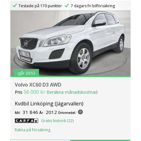
Testade på 170 punkter
7 dagars fri bilförsäkring
igår 20:53
Volvo XC60 D3 AWD
56 000 kr
Pris
Beräkna månadskostnad
Kvdbil Linköping (Jägarvallen)
31 846
2012
Mil:
År:
Drivmedel:
Gratis historik (22)
Räkna på försäkring