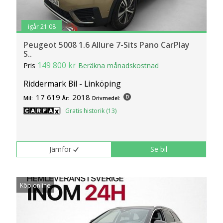
igår 21:08
Peugeot 5008 1.6 Allure 7-Sits Pano CarPlay
S..
149 800 kr
Pris
Beräkna månadskostnad
Riddermark Bil - Linköping
17 619
2018
Mil:
År:
Drivmedel:
Gratis historik (13)
Jämför
Se bil
Köp online