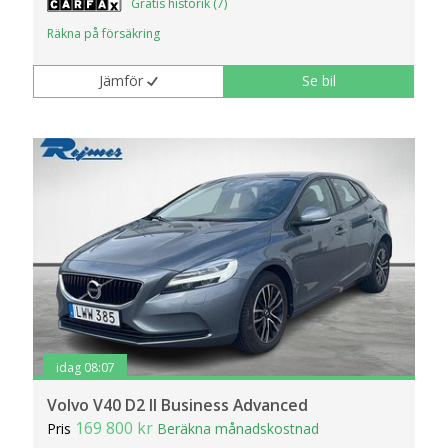
Gratis historik (7)
Räkna på försäkring
Jämför
Se bil
idag 08:07
Volvo V40 D2 II Business Advanced
169 800 kr
Pris
Beräkna månadskostnad