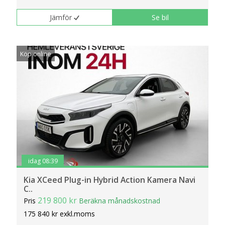
Jämför
Se bil
Köp online
idag 08:39
Kia XCeed Plug-in Hybrid Action Kamera Navi
C..
219 800 kr
Pris
Beräkna månadskostnad
175 840 kr exkl.moms