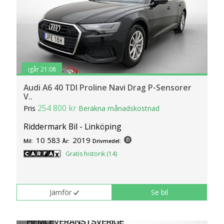
igår 21:08
Audi A6 40 TDI Proline Navi Drag P-Sensorer
V..
254 800 kr
Pris
Beräkna månadskostnad
Riddermark Bil - Linköping
10 583
2019
Mil:
År:
Drivmedel:
Gratis historik (14)
Jämför
Se bil