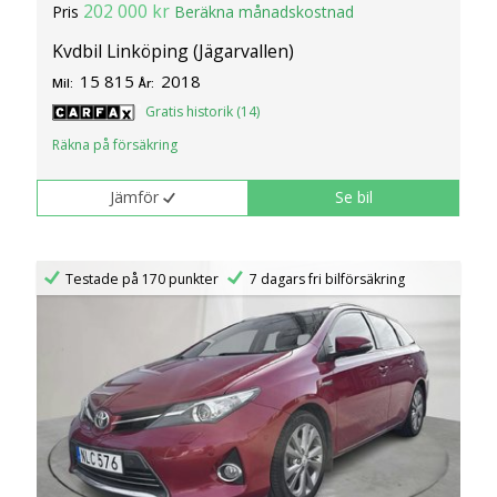
202 000 kr
Pris
Beräkna månadskostnad
Kvdbil Linköping (Jägarvallen)
15 815
2018
Mil:
År:
Gratis historik (14)
Räkna på försäkring
Jämför
Se bil
Testade på 170 punkter
7 dagars fri bilförsäkring