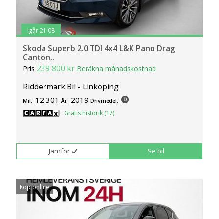
klickar du på Anpassa. Du kan alltid ändra dina
inställningar för cookies.
igår 21:08
Skoda Superb 2.0 TDI 4x4 L&K Pano Drag
Canton..
239 800 kr
Pris
Beräkna månadskostnad
Riddermark Bil - Linköping
12 301
2019
Mil:
År:
Drivmedel:
Gratis historik (17)
Jämför
Se bil
Köp online