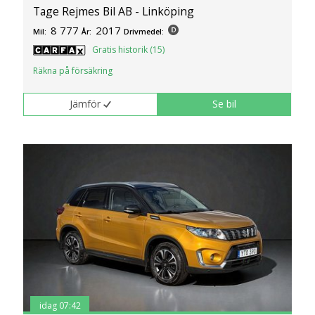
Tage Rejmes Bil AB - Linköping
8 777
2017
Mil:
År:
Drivmedel:
Gratis historik (15)
Räkna på försäkring
Jämför
Se bil
idag 07:42