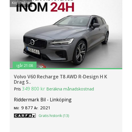
Köp online
igår 21:08
Volvo V60 Recharge T8 AWD R-Design H K
Drag S..
349 800 kr
Pris
Beräkna månadskostnad
Riddermark Bil - Linköping
9 877
2021
Mil:
År:
Gratis historik (13)