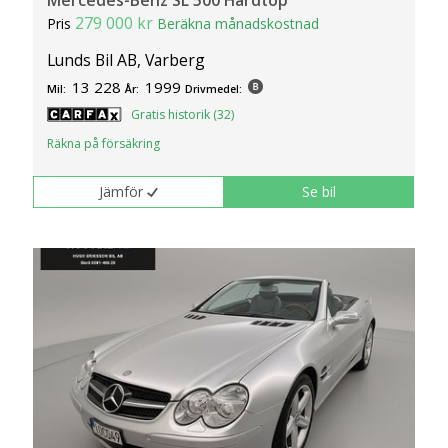
Mercedes-Benz SL 500 Hardtop
279 000 kr
Pris
Beräkna månadskostnad
Lunds Bil AB, Varberg
13 228
1999
Mil:
År:
Drivmedel:
Gratis historik (32)
Räkna på försäkring
Jämför
Se bil