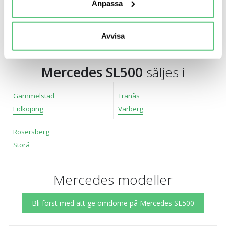
Anpassa
Du kan ändra eller dra tillbaka ditt samtycke när som
helst från cookie-förklaringen.
Fördelar med att köpa bilen av Bilweb’s
anslutna bilhandlare
Avvisa
Vi använder cookies för att förbättra din
användarupplevelse på Bilweb. Även för att tillhandahålla
en säker - och trygg marknadsplats och för att kunna ge
Mercedes SL500
säljes i
dig relevanta tips, nyheter och anpassad reklam. Genom
att klicka på Tillåt alla godkänner du vår hantering av
Gammelstad
Tranås
cookies och samtycker till att vi mäter och delar
Lidköping
Varberg
information om din användning av webbplatsen med våra
partners. För att ändra vilka typer av cookies vi använder
Rosersberg
klickar du på Anpassa. Du kan alltid ändra dina
Storå
inställningar för cookies.
Mercedes modeller
Bli först med att ge omdöme på Mercedes SL500