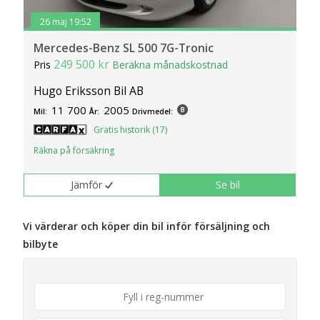
26 maj 19:52
Mercedes-Benz SL 500 7G-Tronic
249 500 kr
Pris
Beräkna månadskostnad
Hugo Eriksson Bil AB
11 700
2005
Mil:
År:
Drivmedel:
Gratis historik (17)
Räkna på försäkring
Jämför
Se bil
Vi värderar och köper din bil inför försäljning och
bilbyte