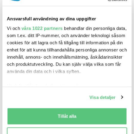
Ansvarsfull användning av dina uppgifter
Vi och
våra 1022 partners
behandlar din personliga data,
som t.ex. ditt IP-nummer, och använder teknologi såsom
cookies för att lagra och få tillgång till information på din
enhet för att kunna tillhandahålla personliga annonser och
innehåll, annons- och innehållsmätning, åskådarinsikter
och produktutveckling. Du kan själv välja vilka som får
använda din data och i vilka syften.
Med din tillåtelse skulle vi även vilja:
Bilförsäkring för Mercedes SL500
Samla in information om din geografiska plats
Visa detaljer
ICA-bonus på premien
som kan ha en noggrannhet på upp till flera meter
Allrisk/Drulle och trafikolycksfall
Identifiera din enhet genom att aktivt skanna den
Bra bilförsäkring - 4,4 av 5 i betyg
för specifika kännetecken (fingeravtryck)
Tillåt alla
Prutat & klart – lägsta pris direkt
Ta reda på mer om hur dina personliga uppgifter
Räkna på din försäkring
behandlas och ställ in dina preferenser i
detaljsektionen
.