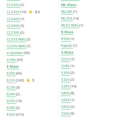
CLS300
(2)
ML-Klass
ML280
(1)
CLS350
(10)
3,5
ML350
(14)
CLS400
(1)
ML63 AMG
(1)
CLS450
(5)
R-Klass
CLS500
(2)
R350
(1)
CLS53 AMG
(2)
Rapido
(1)
CLS55 AMG
(1)
S-Klass
e-Sprinter
(99)
S220
(1)
e-Vito
(43)
S280
(1)
E-Klass
S300
(2)
E200
(66)
S320
(2)
E220
(240)
5
S350
(14)
E230
(3)
S400
(8)
E240
(2)
S430
(1)
E250
(19)
S450
(2)
E280
(2)
S500
(9)
E300
(415)