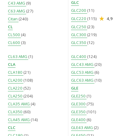
GLC
C43 AMG
(9)
GLC200
(11)
C63 AMG
(27)
GLC220
(115)
4,9
Citan
(240)
CL
GLC250
(23)
CL500
(4)
GLC300
(219)
CL600
(3)
GLC350
(12)
CL63 AMG
(1)
GLC400
(124)
CLA
GLC43 AMG
(20)
CLA180
(21)
GLC53 AMG
(6)
CLA200
(108)
GLC63 AMG
(10)
CLA220
(52)
GLE
CLA250
(204)
GLE250
(1)
CLA35 AMG
(4)
GLE300
(75)
CLA350
(60)
GLE350
(101)
CLA45 AMG
(14)
GLE400
(6)
CLC
GLE43 AMG
(2)
CLC180
(1)
GLE450
(21)