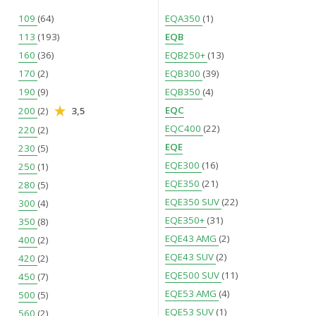
109
(64)
EQA350
(1)
113
(193)
EQB
160
(36)
EQB250+
(13)
170
(2)
EQB300
(39)
190
(9)
EQB350
(4)
EQC
200
(2)
3,5
EQC400
(22)
220
(2)
EQE
230
(5)
EQE300
(16)
250
(1)
EQE350
(21)
280
(5)
EQE350 SUV
(22)
300
(4)
EQE350+
(31)
350
(8)
EQE43 AMG
(2)
400
(2)
EQE43 SUV
(2)
420
(2)
EQE500 SUV
(11)
450
(7)
EQE53 AMG
(4)
500
(5)
EQE53 SUV
(1)
560
(2)