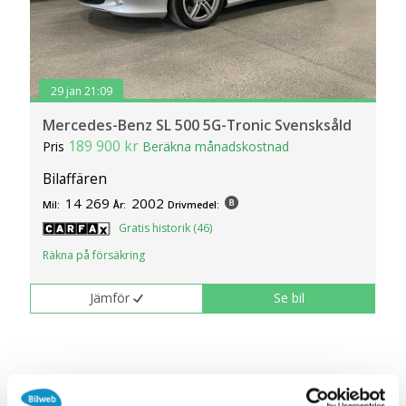
29 jan 21:09
Mercedes-Benz SL 500 5G-Tronic Svensksåld
189 900 kr
Pris
Beräkna månadskostnad
Bilaffären
14 269
2002
Mil:
År:
Drivmedel:
Gratis historik (46)
Räkna på försäkring
Jämför
Se bil