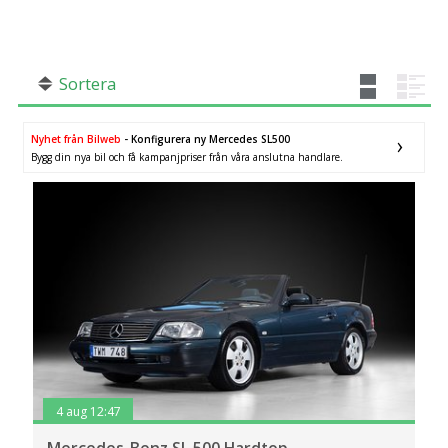
SÖK
Fler val
Mil från
Mil till
Sortera
×
Cab
Nyhet från Bilweb
- Konfigurera ny Mercedes SL500
Bygg din nya bil och få kampanjpriser från våra anslutna handlare.
Län (alla)
4 aug 12:47