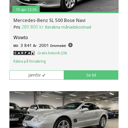
15 apr 12:39
Mercedes-Benz SL 500 Bose Navi
289 800 kr
Pris
Beräkna månadskostnad
Wowto
3 841
2001
Mil:
År:
Drivmedel:
Gratis historik (28)
Räkna på försäkring
Jämför
Se bil