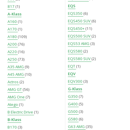
EQS
817
(1)
EQS350
(6)
A-Klass
EQS450 SUV
(6)
A160
(1)
EQS450+
(11)
A170
(1)
EQS500 SUV
(2)
A180
(109)
EQS53 AMG
(3)
A200
(76)
EQS580
(2)
A220
(16)
EQS580 SUV
(2)
A250
(73)
EQT
(1)
A35 AMG
(9)
EQV
A45 AMG
(10)
EQV300
(3)
Actros
(2)
G-Klass
AMG GT
(56)
G350
(7)
AMG One
(7)
G400
(5)
Atego
(1)
G500
(3)
B Electric Drive
(1)
G580
(6)
B-Klass
G63 AMG
(35)
B170
(3)