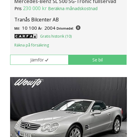
Mercedes-Benz SL 500 5G-Tronic fullservad
230 000 kr
Pris
Beräkna månadskostnad
Tranås Bilcenter AB
10 100
2004
Mil:
År:
Drivmedel:
Gratis historik (10)
Räkna på försäkring
Jämför
Se bil