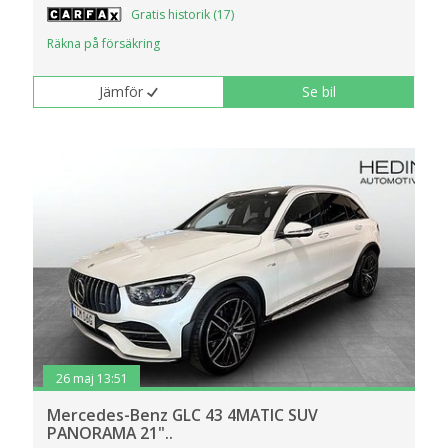
klickar du på Anpassa. Du kan alltid ändra dina
Gratis historik (17)
inställningar för cookies.
Räkna på försäkring
Jämför
Se bil
26 maj 13:51
Mercedes-Benz GLC 43 4MATIC SUV
PANORAMA 21"..