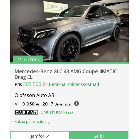
25 feb 20:04
Mercedes-Benz GLC 43 AMG Coupé 4MATIC
Drag El..
389 500 kr
Pris
Beräkna månadskostnad
Olofsson Auto AB
9 050
2017
Mil:
År:
Drivmedel:
Gratis historik (22)
Räkna på försäkring
Jämför
Se bil