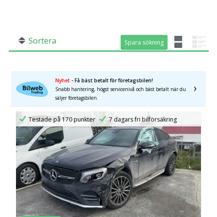
SÖK
Fler val
Mil från
Mil till
Sortera
Spara sökning
Spara sökning
Nyhet
- Få bäst betalt för företagsbilen!
Snabb hantering, högst servicenivå och bäst betalt när du
säljer företagsbilen.
Län (alla)
Testade på 170 punkter
7 dagars fri bilförsäkring