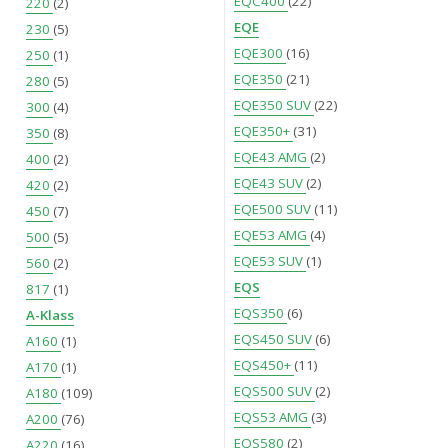
EQC400
(22)
220
(2)
EQE
230
(5)
EQE300
(16)
250
(1)
EQE350
(21)
280
(5)
EQE350 SUV
(22)
300
(4)
EQE350+
(31)
350
(8)
EQE43 AMG
(2)
400
(2)
EQE43 SUV
(2)
420
(2)
EQE500 SUV
(11)
450
(7)
EQE53 AMG
(4)
500
(5)
EQE53 SUV
(1)
560
(2)
EQS
817
(1)
EQS350
(6)
A-Klass
EQS450 SUV
(6)
A160
(1)
EQS450+
(11)
A170
(1)
EQS500 SUV
(2)
A180
(109)
EQS53 AMG
(3)
A200
(76)
EQS580
(2)
A220
(16)