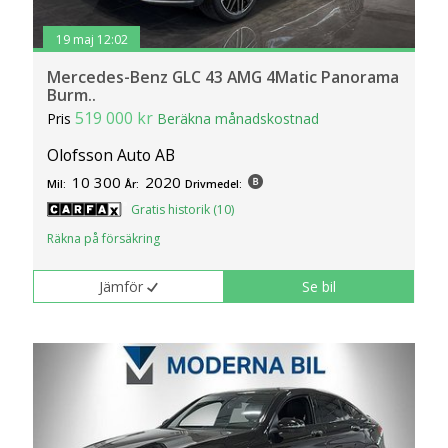
19 maj 12:02
Mercedes-Benz GLC 43 AMG 4Matic Panorama
Burm..
519 000 kr
Pris
Beräkna månadskostnad
Olofsson Auto AB
10 300
2020
Mil:
År:
Drivmedel:
Gratis historik (10)
Räkna på försäkring
Jämför
Se bil