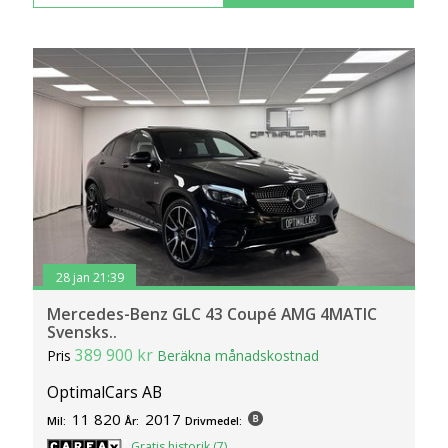
28 jan 21:39
Mercedes-Benz GLC 43 Coupé AMG 4MATIC
Svensks..
389 900 kr
Pris
Beräkna månadskostnad
OptimalCars AB
11 820
2017
Mil:
År:
Drivmedel:
Gratis historik (7)