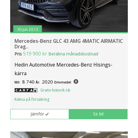
30 jun 20:13
Mercedes-Benz GLC 43 AMG 4MATIC AIRMATIC
Drag..
519 900 kr
Pris
Beräkna månadskostnad
Hedin Automotive Mercedes-Benz Hisings-
kärra
8 740
2020
Mil:
År:
Drivmedel:
Gratis historik (4)
Räkna på försäkring
Jämför
Se bil