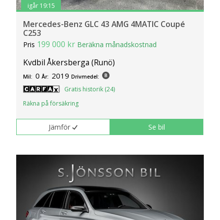
igår 19:15
Mercedes-Benz GLC 43 AMG 4MATIC Coupé
C253
199 000 kr
Pris
Beräkna månadskostnad
Kvdbil Åkersberga (Runö)
0
2019
Mil:
År:
Drivmedel:
Gratis historik (24)
Räkna på försäkring
Jämför
Se bil