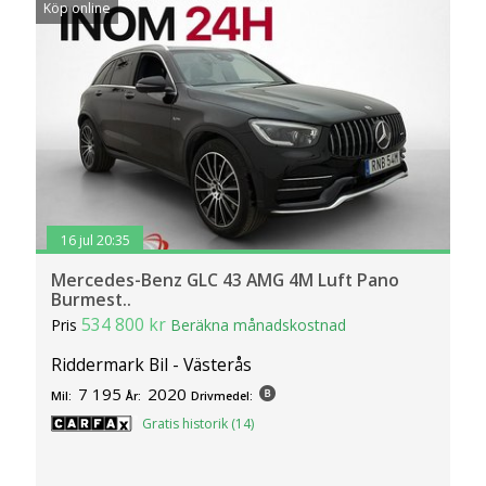
Köp online
16 jul 20:35
Mercedes-Benz GLC 43 AMG 4M Luft Pano
Burmest..
534 800 kr
Pris
Beräkna månadskostnad
Riddermark Bil - Västerås
7 195
2020
Mil:
År:
Drivmedel:
Gratis historik (14)