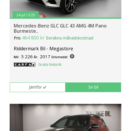
24 jul 13:25
Mercedes-Benz GLC GLC 43 AMG 4M Pano
Burmeste..
464 800 kr
Pris
Beräkna månadskostnad
Riddermark Bil - Megastore
5 226
2017
Mil:
År:
Drivmedel:
Gratis historik
Jämför
Se bil