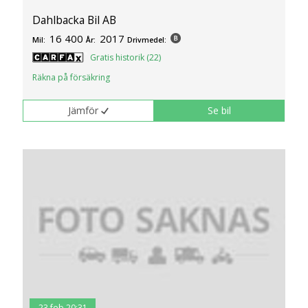
Dahlbacka Bil AB
16 400
2017
Mil:
År:
Drivmedel:
Gratis historik (22)
Räkna på försäkring
Jämför
Se bil
23 feb 20:31