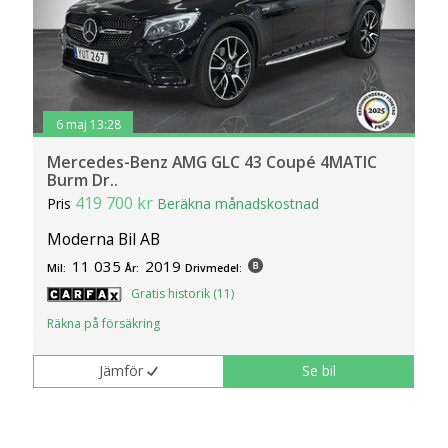
6 maj 13:28
Mercedes-Benz AMG GLC 43 Coupé 4MATIC
Burm Dr..
419 700 kr
Pris
Beräkna månadskostnad
Moderna Bil AB
11 035
2019
Mil:
År:
Drivmedel:
Gratis historik (11)
Räkna på försäkring
Jämför
Se bil