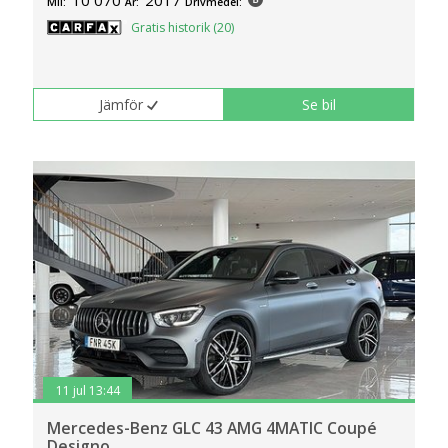
Mil:
År:
Drivmedel:
Gratis historik (20)
Jämför
Se bil
11 jul 13:44
Mercedes-Benz GLC 43 AMG 4MATIC Coupé
Designo..