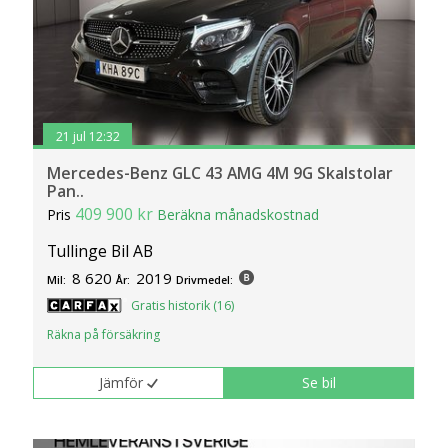
21 jul 12:32
Mercedes-Benz GLC 43 AMG 4M 9G Skalstolar
Pan..
409 900 kr
Pris
Beräkna månadskostnad
Tullinge Bil AB
8 620
2019
Mil:
År:
Drivmedel:
Gratis historik (16)
Räkna på försäkring
Jämför
Se bil