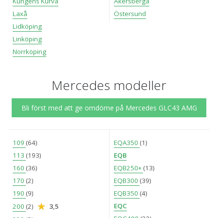
Kungens Kurva
Åkersberga
Laxå
Östersund
Lidköping
Linköping
Norrköping
Mercedes modeller
Bli först med att ge omdöme på Mercedes GLC43 AMG
109
(64)
EQA350
(1)
113
(193)
EQB
160
(36)
EQB250+
(13)
170
(2)
EQB300
(39)
190
(9)
EQB350
(4)
EQC
200
(2)
3,5