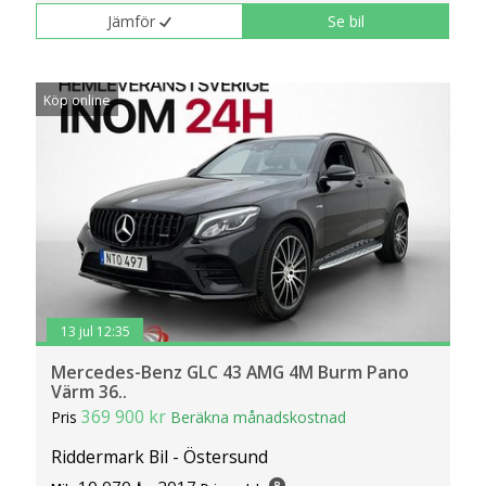
Jämför
Se bil
Köp online
13 jul 12:35
Mercedes-Benz GLC 43 AMG 4M Burm Pano
Värm 36..
369 900 kr
Pris
Beräkna månadskostnad
Riddermark Bil - Östersund
10 070
2017