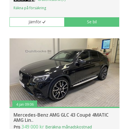
Räkna på försäkring
Jämför
Se bil
4 jan 09:06
Mercedes-Benz AMG GLC 43 Coupé 4MATIC
AMG Lin..
349 000 kr
Pris
Beräkna månadskostnad