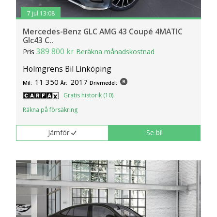
7 jul 13:08
Mercedes-Benz GLC AMG 43 Coupé 4MATIC
Glc43 C..
389 800 kr
Pris
Beräkna månadskostnad
Holmgrens Bil Linköping
11 350
2017
Mil:
År:
Drivmedel:
Gratis historik (10)
Räkna på försäkring
Jämför
Se bil