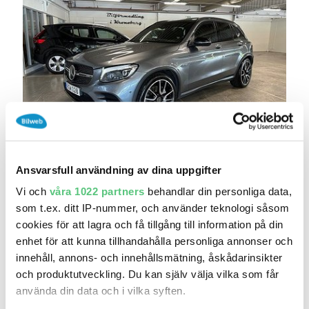
24 jun 13:57
Mercedes-Benz 43 4MATIC Designo Pano
Ansvarsfull användning av dina uppgifter
Burmeste..
Vi och
våra 1022 partners
behandlar din personliga data,
279 900 kr
Pris
Beräkna månadskostnad
som t.ex. ditt IP-nummer, och använder teknologi såsom
Bilförmedling i Kronoberg AB
cookies för att lagra och få tillgång till information på din
21 339
2017
enhet för att kunna tillhandahålla personliga annonser och
Mil:
År:
Drivmedel:
innehåll, annons- och innehållsmätning, åskådarinsikter
Gratis historik (11)
och produktutveckling. Du kan själv välja vilka som får
Räkna på försäkring
använda din data och i vilka syften.