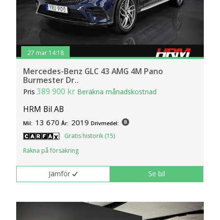
27 mar 14:18
Mercedes-Benz GLC 43 AMG 4M Pano
Burmester Dr..
389 900 kr
Pris
Beräkna månadskostnad
HRM Bil AB
13 670
2019
Mil:
År:
Drivmedel:
Gratis historik (15)
Räkna på försäkring
Jämför
Se bil