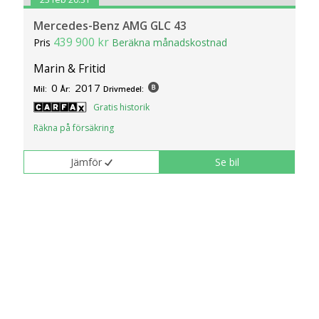
Mercedes-Benz AMG GLC 43
439 900 kr
Pris
Beräkna månadskostnad
Marin & Fritid
0
2017
Mil:
År:
Drivmedel:
Gratis historik
Räkna på försäkring
Jämför
Se bil