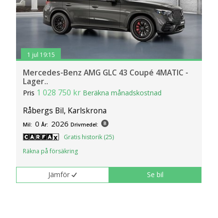
1 jul 19:15
Mercedes-Benz AMG GLC 43 Coupé 4MATIC -
Lager..
1 028 750 kr
Pris
Beräkna månadskostnad
Råbergs Bil, Karlskrona
0
2026
Mil:
År:
Drivmedel:
Gratis historik (25)
Räkna på försäkring
Jämför
Se bil