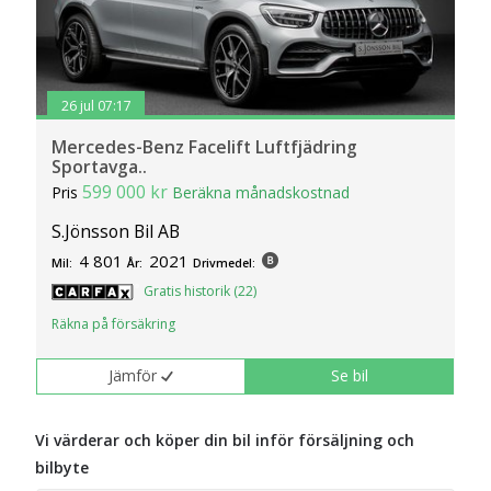
26 jul 07:17
Mercedes-Benz Facelift Luftfjädring
Sportavga..
599 000 kr
Pris
Beräkna månadskostnad
S.Jönsson Bil AB
4 801
2021
Mil:
År:
Drivmedel:
Gratis historik (22)
Räkna på försäkring
Jämför
Se bil
Vi värderar och köper din bil inför försäljning och
bilbyte