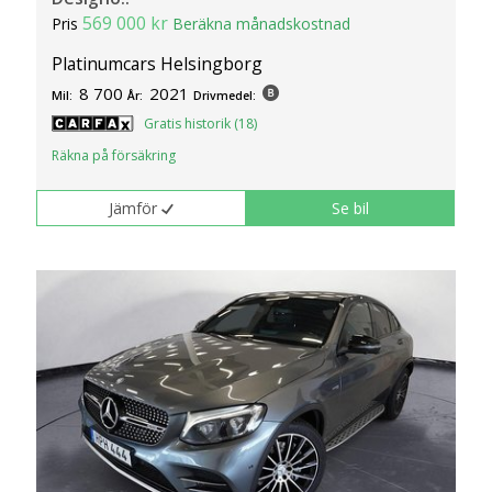
569 000 kr
Pris
Beräkna månadskostnad
Platinumcars Helsingborg
8 700
2021
Mil:
År:
Drivmedel:
Gratis historik (18)
Räkna på försäkring
Jämför
Se bil