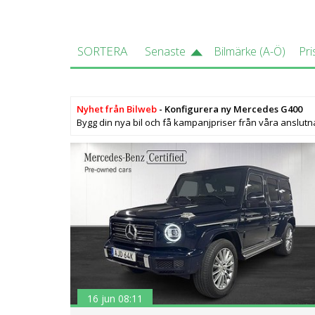
SORTERA
Senaste
Bilmärke (A-Ö)
Pri
Nyhet från Bilweb
- Konfigurera ny Mercedes G400
Bygg din nya bil och få kampanjpriser från våra anslutn
16 jun 08:11