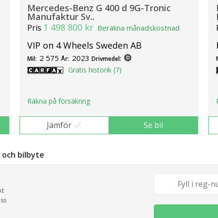
Mercedes-Benz G 400 d 9G-Tronic
Manufaktur Sv..
1 498 800 kr
Pris
Beräkna månadskostnad
VIP on 4 Wheels Sweden AB
2 575
2023
Mil:
År:
Drivmedel:
Gratis historik (7)
Räkna på försäkring
Jämför
Se bil
g och bilbyte
kt
oss