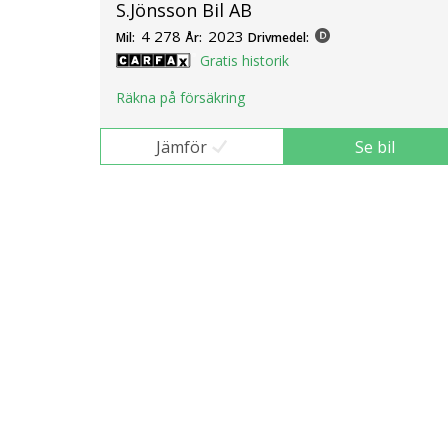
S.Jönsson Bil AB
4 278
2023
Mil:
År:
Drivmedel:
Gratis historik
Räkna på försäkring
Jämför
Se bil