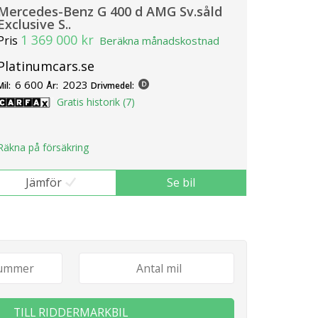
Mercedes-Benz G 400 d AMG Sv.såld
Exclusive S..
1 369 000 kr
Pris
Beräkna månadskostnad
Platinumcars.se
6 600
2023
Mil:
År:
Drivmedel:
Gratis historik (7)
Räkna på försäkring
Jämför
Se bil
TILL RIDDERMARKBIL