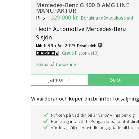
Mercedes-Benz G 400 D AMG LINE
MANUFAKTUR
1 329 000 kr
Pris
Beräkna månadskostnad
Hedin Automotive Mercedes-Benz
Sisjön
6 395
2023
Mil:
År:
Drivmedel:
Gratis historik (10)
Räkna på försäkring
Jämför
Se bil
Vi värderar och köper din bil inför försäljnin
Nyfiken på vad din bil är värd? Vi hjälper dig!
Hämtning inom 24h. Pengarna på kontot dire
Värdera, sälj eller byt din begagnade bil hos 