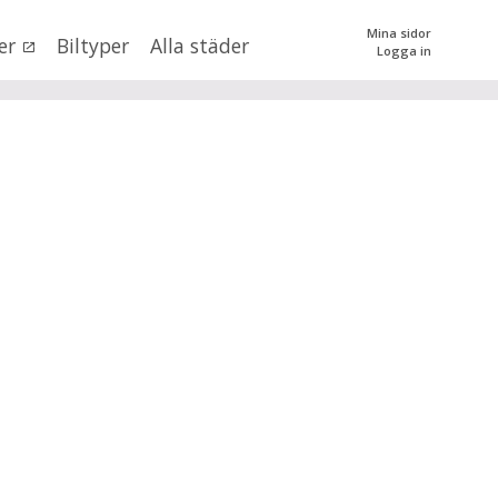
Mina sidor
er
Biltyper
Alla städer
Logga in
0
kr
till
mer än 500000
kr
tera priset genom att dra i knapparna
SÖK
 val
n (alla)