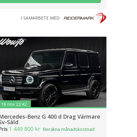
I SAMARBETE MED
18 nov 22:42
Mercedes-Benz G 400 d Drag Värmare
Sv-Såld
1 449 800 kr
Pris
Beräkna månadskostnad