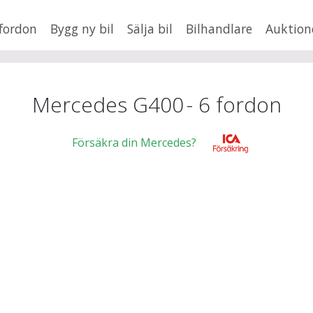
fordon
Bygg ny bil
Sälja bil
Bilhandlare
Auktion
HUSBIL/HUSVAGN
MC/MOPED/ATV
×
G400
Jus
Mercedes G400
-
6
fordon
xt
Försäkra din Mercedes?
Fler
en
,
BMW
Mil från
Mil till
Lä