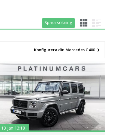
Spara sökning
Spara sökning
Konfigurera din Mercedes G400
13 jan 13:18