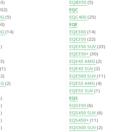
53)
EQB350
(5)
202)
EQC
MG
(5)
EQC400
(25)
60)
EQE
MG
(14)
EQE300
(14)
EQE350
(22)
1)
EQE350 SUV
(23)
EQE350+
(30)
13)
EQE43 AMG
(2)
(1)
EQE43 SUV
(2)
32)
EQE500 SUV
(11)
MG
(2)
EQE53 AMG
(4)
EQE53 SUV
(1)
4)
EQS
1)
EQS350
(6)
1)
EQS450 SUV
(6)
1)
EQS450+
(11)
3)
EQS500 SUV
(2)