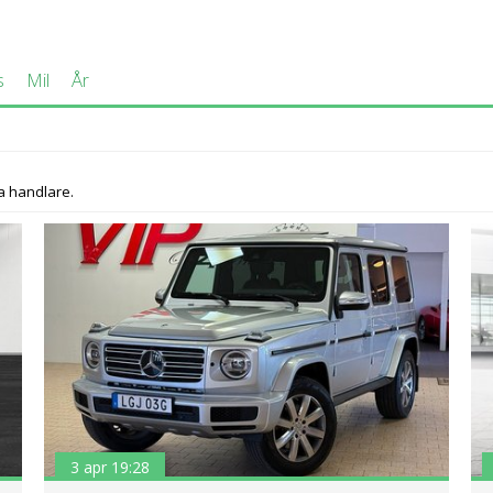
s
Mil
År
a handlare.
3 apr 19:28