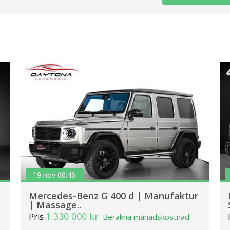
19 nov 00:46
Mercedes-Benz G 400 d | Manufaktur
| Massage..
1 330 000 kr
Pris
Beräkna månadskostnad