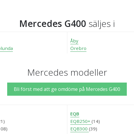
Mercedes G400
säljes i
Åby
ölunda
Örebro
Mercedes modeller
Bli först med att ge omdöme på Mercedes G400
EQB
21)
EQB250+
(14)
108)
EQB300
(39)