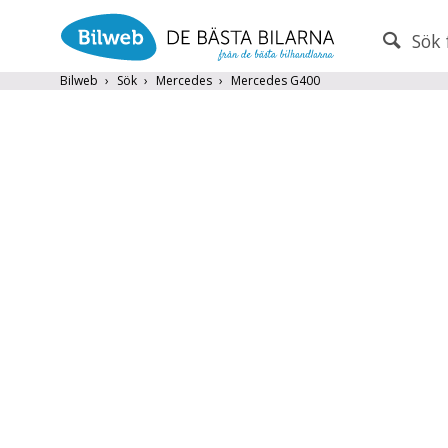
Sök 
PERSONBIL
TRANSPORT
Bilweb
Sök
Mercedes
Mercedes G400
Mercedes
×
Endast fordon från MRF-anslutna handlare
Frite
Populära märken
Volvo
,
Audi
,
Mercedes
,
Volkswag
År från
År till