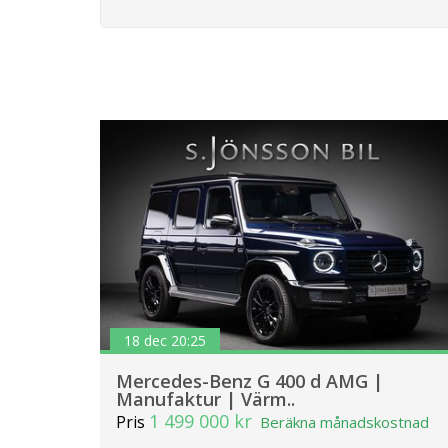
18 dec 20:25
Mercedes-Benz G 400 d AMG |
Manufaktur | Värm..
1 499 000 kr
Pris
Beräkna månadskostnad