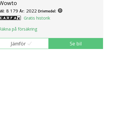
Wowto
8 179
2022
Mil:
År:
Drivmedel:
Gratis historik
Räkna på försäkring
Jämför
Se bil