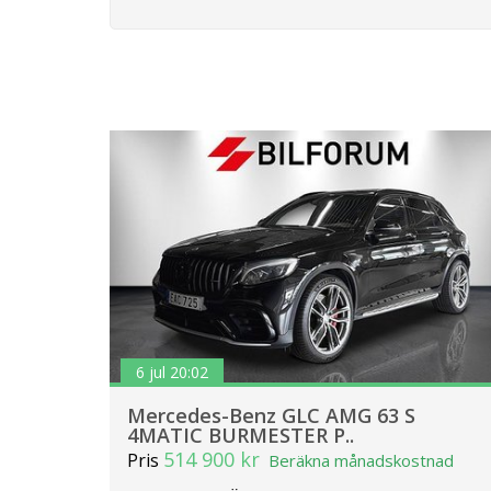
6 jul 20:02
Mercedes-Benz GLC AMG 63 S
4MATIC BURMESTER P..
514 900 kr
Pris
Beräkna månadskostnad