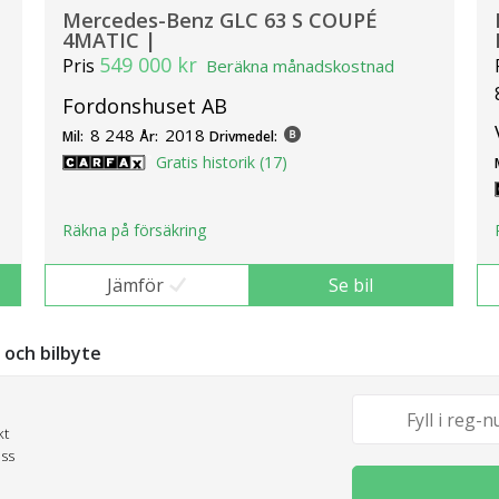
Mercedes-Benz GLC 63 S COUPÉ
4MATIC |
549 000 kr
Pris
Beräkna månadskostnad
Fordonshuset AB
8 248
2018
Mil:
År:
Drivmedel:
Gratis historik (17)
Räkna på försäkring
Jämför
Se bil
g och bilbyte
kt
oss