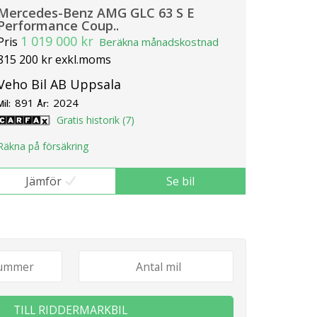
Mercedes-Benz AMG GLC 63 S E
Performance Coup..
1 019 000 kr
Pris
Beräkna månadskostnad
815 200 kr exkl.moms
Veho Bil AB Uppsala
891
2024
Mil:
År:
Gratis historik (7)
Räkna på försäkring
Jämför
Se bil
TILL RIDDERMARKBIL