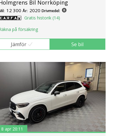
Holmgrens Bil Norrköping
12 300
2020
Mil:
År:
Drivmedel:
Gratis historik (14)
Räkna på försäkring
Jämför
Se bil
8 apr 20:11