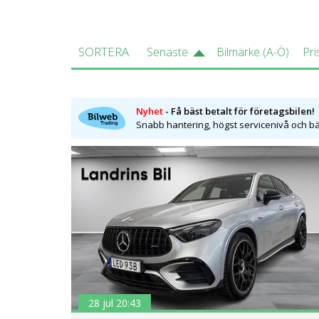
SORTERA
Senaste
Bilmärke (A-Ö)
Pri
Nyhet
- Få bäst betalt för företagsbilen!
Snabb hantering, högst servicenivå och bäs
28 jul 20:43