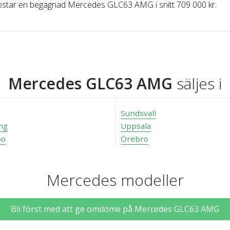
ostar en begagnad Mercedes GLC63 AMG i snitt 709 000 kr.
Mercedes GLC63 AMG
säljes i
Sundsvall
ng
Uppsala
oo
Örebro
Mercedes modeller
Bli först med att ge omdöme på Mercedes GLC63 AMG