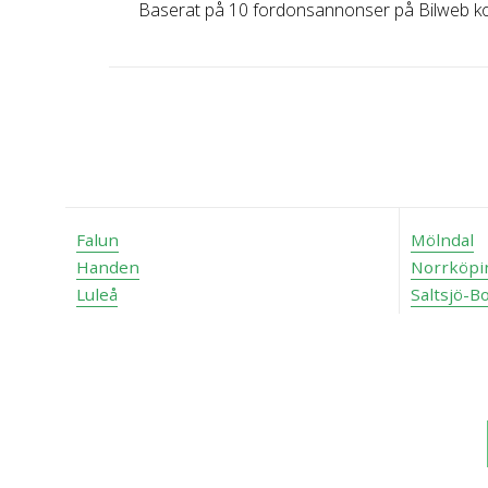
Baserat på 10 fordonsannonser på Bilweb k
Falun
Mölndal
Handen
Norrköpi
Luleå
Saltsjö-B