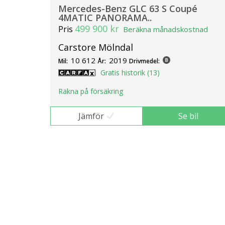
Mercedes-Benz GLC 63 S Coupé
4MATIC PANORAMA..
499 900 kr
Pris
Beräkna månadskostnad
Carstore Mölndal
10 612
2019
Mil:
År:
Drivmedel:
Gratis historik (13)
Räkna på försäkring
Jämför
Se bil