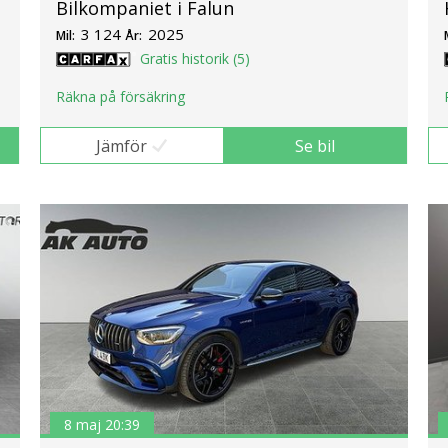
Bilkompaniet i Falun
3 124
2025
Mil:
År:
Gratis historik (5)
Räkna på försäkring
Jämför
Se bil
8 maj 20:39