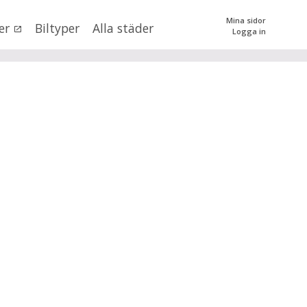
Mina sidor
er
Biltyper
Alla städer
Logga in
0
kr
till
mer än 500000
kr
tera priset genom att dra i knapparna
SÖK
 val
n (alla)