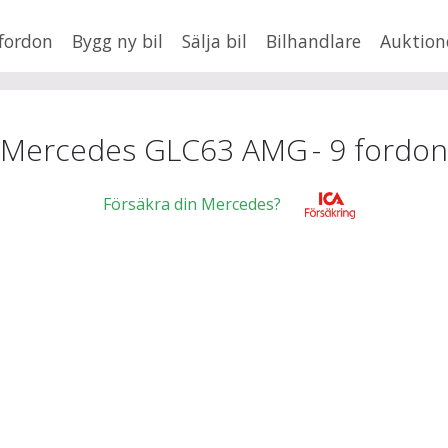
fordon
Bygg ny bil
Sälja bil
Bilhandlare
Auktion
HUSBIL/HUSVAGN
MC/MOPED/ATV
×
GLC63 AMG
Jus
Mercedes GLC63 AMG
-
9
fordon
xt
Försäkra din Mercedes?
Fler
en
,
BMW
Mil från
Mil till
Lä