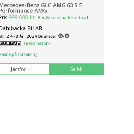
Mercedes-Benz GLC AMG 63 S E
Performance AMG
999 000 kr
Pris
Beräkna månadskostnad
Dahlbacka Bil AB
2 478
2024
/
Mil:
År:
Drivmedel:
Gratis historik
Räkna på försäkring
Jämför
Se bil