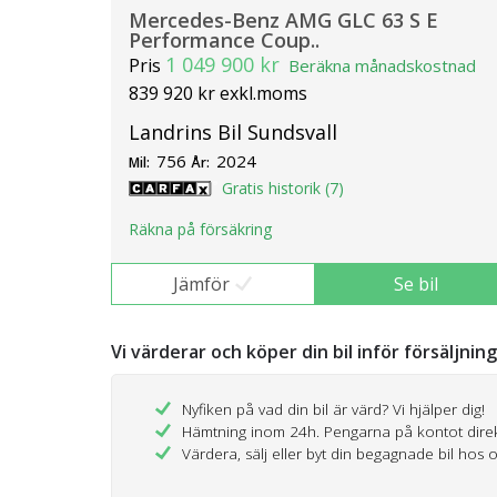
Mercedes-Benz AMG GLC 63 S E
Performance Coup..
1 049 900 kr
Pris
Beräkna månadskostnad
839 920 kr exkl.moms
Landrins Bil Sundsvall
756
2024
Mil:
År:
Gratis historik (7)
Räkna på försäkring
Jämför
Se bil
Vi värderar och köper din bil inför försäljnin
Nyfiken på vad din bil är värd? Vi hjälper dig!
Hämtning inom 24h. Pengarna på kontot dire
Värdera, sälj eller byt din begagnade bil hos 