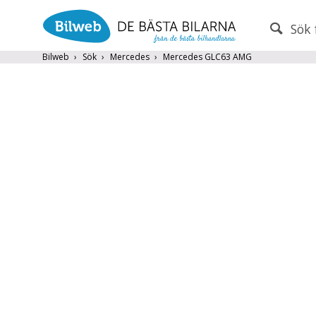
Sök 
PERSONBIL
TRANSPORT
Bilweb
Sök
Mercedes
Mercedes GLC63 AMG
Mercedes
×
Endast fordon från MRF-anslutna handlare
Frite
Populära märken
Volvo
,
Audi
,
Mercedes
,
Volkswag
År från
År till