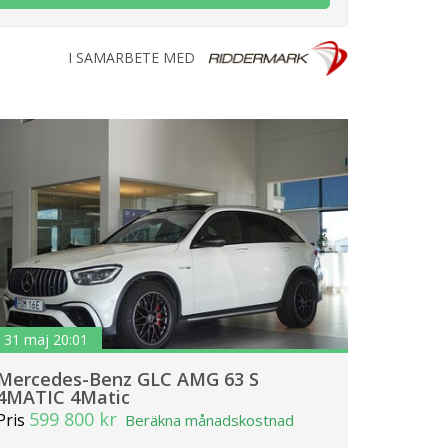
I SAMARBETE MED
31 maj 20:01
Mercedes-Benz GLC AMG 63 S
4MATIC 4Matic
599 800 kr
Pris
Beräkna månadskostnad