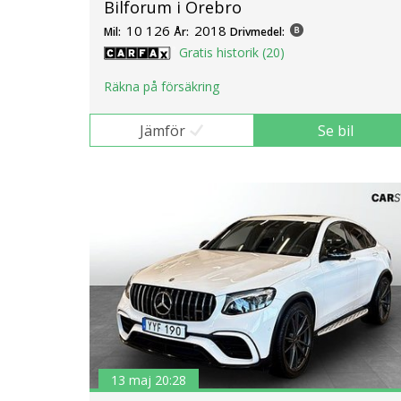
Bilforum i Örebro
10 126
2018
Mil:
År:
Drivmedel:
Gratis historik (20)
Räkna på försäkring
Jämför
Se bil
13 maj 20:28