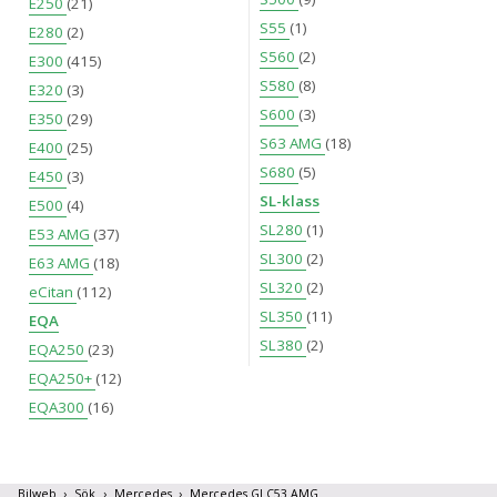
E250
(21)
S55
(1)
E280
(2)
S560
(2)
E300
(415)
S580
(8)
E320
(3)
S600
(3)
E350
(29)
S63 AMG
(18)
E400
(25)
S680
(5)
E450
(3)
SL-klass
E500
(4)
SL280
(1)
E53 AMG
(37)
SL300
(2)
E63 AMG
(18)
SL320
(2)
eCitan
(112)
SL350
(11)
EQA
SL380
(2)
EQA250
(23)
EQA250+
(12)
EQA300
(16)
Bilweb
Sök
Mercedes
Mercedes GLC53 AMG