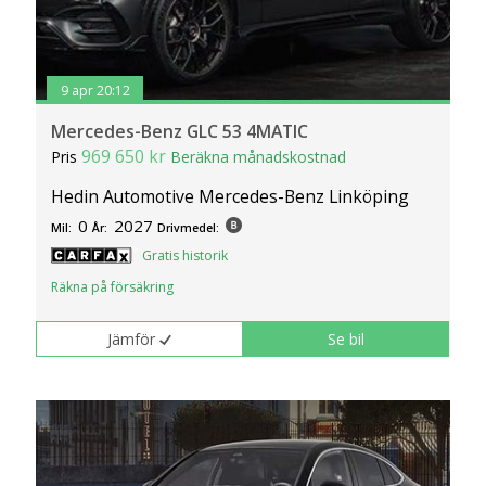
9 apr 20:12
Mercedes-Benz GLC 53 4MATIC
969 650 kr
Pris
Beräkna månadskostnad
Hedin Automotive Mercedes-Benz Linköping
0
2027
Mil:
År:
Drivmedel:
Gratis historik
Räkna på försäkring
Jämför
Se bil