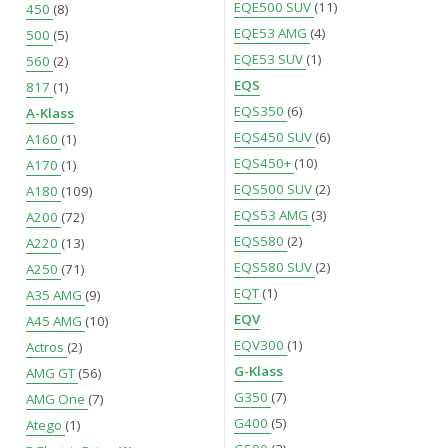
EQE500 SUV
(11)
450
(8)
EQE53 AMG
(4)
500
(5)
EQE53 SUV
(1)
560
(2)
EQS
817
(1)
EQS350
(6)
A-Klass
EQS450 SUV
(6)
A160
(1)
EQS450+
(10)
A170
(1)
EQS500 SUV
(2)
A180
(109)
EQS53 AMG
(3)
A200
(72)
EQS580
(2)
A220
(13)
EQS580 SUV
(2)
A250
(71)
EQT
(1)
A35 AMG
(9)
EQV
A45 AMG
(10)
EQV300
(1)
Actros
(2)
G-Klass
AMG GT
(56)
G350
(7)
AMG One
(7)
G400
(5)
Atego
(1)