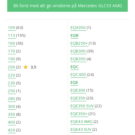
Bli först med att ge omdöme på Mercedes GLC53 AMG
109
(63)
EQA350
(1)
113
(195)
EQB
160
(36)
EQB250+
(13)
170
(2)
EQB300
(39)
190
(9)
EQB350
(4)
EQC
200
(2)
3,5
EQC400
(24)
220
(2)
EQE
230
(5)
EQE300
(15)
250
(1)
EQE350
(20)
280
(5)
EQE350 SUV
(22)
300
(4)
EQE350+
(31)
350
(8)
EQE43 AMG
(2)
400
(2)
EQE43 SUV
(2)
420
(2)