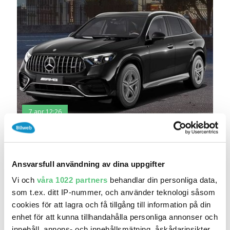
7 apr 12:26
Mercedes-Benz GLC 53 AMG 4MATIC SUV
929 000 kr
Pris
Beräkna månadskostnad
Landrins Bil Västervik
Ansvarsfull användning av dina uppgifter
0
2026
Mil:
År:
Drivmedel:
Vi och
våra 1022 partners
behandlar din personliga data,
Gratis historik
som t.ex. ditt IP-nummer, och använder teknologi såsom
Räkna på försäkring
cookies för att lagra och få tillgång till information på din
enhet för att kunna tillhandahålla personliga annonser och
Jämför
Se bil
innehåll, annons- och innehållsmätning, åskådarinsikter