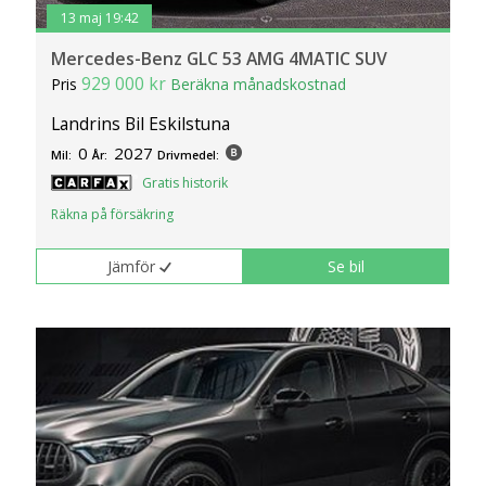
13 maj 19:42
Mercedes-Benz GLC 53 AMG 4MATIC SUV
929 000 kr
Pris
Beräkna månadskostnad
Landrins Bil Eskilstuna
0
2027
Mil:
År:
Drivmedel:
Gratis historik
Räkna på försäkring
Jämför
Se bil