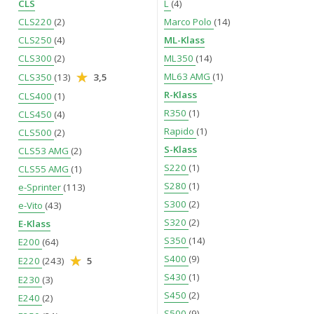
CLS
L
(4)
CLS220
(2)
Marco Polo
(14)
CLS250
(4)
ML-Klass
CLS300
(2)
ML350
(14)
ML63 AMG
(1)
CLS350
(13)
3,5
R-Klass
CLS400
(1)
R350
(1)
CLS450
(4)
Rapido
(1)
CLS500
(2)
S-Klass
CLS53 AMG
(2)
S220
(1)
CLS55 AMG
(1)
S280
(1)
e-Sprinter
(113)
S300
(2)
e-Vito
(43)
S320
(2)
E-Klass
S350
(14)
E200
(64)
S400
(9)
E220
(243)
5
S430
(1)
E230
(3)
S450
(2)
E240
(2)
S500
(9)