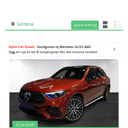
SÖK
Fler val
Mil från
Mil till
Sortera
Spara sökning
Spara sökning
Nyhet från Bilweb
- Konfigurera ny Mercedes GLC53 AMG
Bygg din nya bil och få kampanjpriser från våra anslutna handlare.
Län (alla)
21 jul 20:49