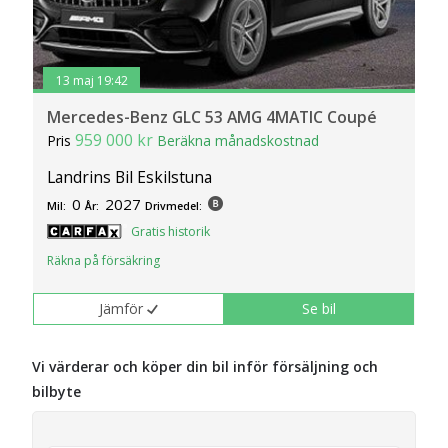
13 maj 19:42
Mercedes-Benz GLC 53 AMG 4MATIC Coupé
959 000 kr
Pris
Beräkna månadskostnad
Landrins Bil Eskilstuna
0
2027
Mil:
År:
Drivmedel:
Gratis historik
Räkna på försäkring
Jämför
Se bil
Vi värderar och köper din bil inför försäljning och
bilbyte