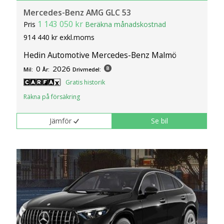
Mercedes-Benz AMG GLC 53
1 143 050 kr
Pris
Beräkna månadskostnad
914 440 kr exkl.moms
Hedin Automotive Mercedes-Benz Malmö
0
2026
Mil:
År:
Drivmedel:
Gratis historik
Räkna på försäkring
Jämför
Se bil