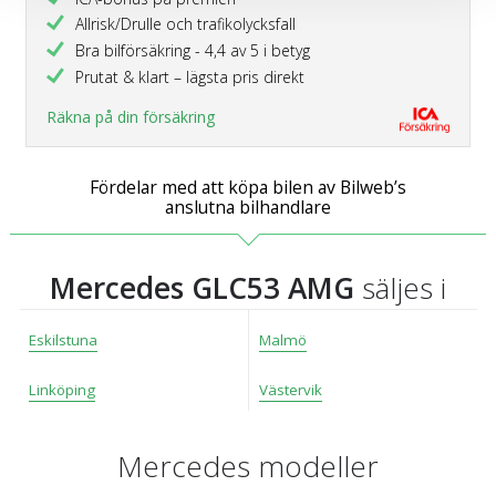
cookies och samtycker till att vi mäter och delar
Allrisk/Drulle och trafikolycksfall
information om din användning av webbplatsen med våra
Bra bilförsäkring - 4,4 av 5 i betyg
partners. För att ändra vilka typer av cookies vi använder
Prutat & klart – lägsta pris direkt
klickar du på Anpassa. Du kan alltid ändra dina
Räkna på din försäkring
inställningar för cookies.
Fördelar med att köpa bilen av Bilweb’s
anslutna bilhandlare
Mercedes GLC53 AMG
säljes i
Eskilstuna
Malmö
Linköping
Västervik
Mercedes modeller