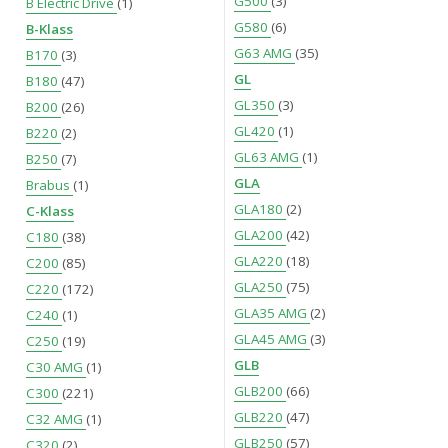
G500
(3)
B Electric Drive
(1)
G580
(6)
B-Klass
G63 AMG
(35)
B170
(3)
GL
B180
(47)
GL350
(3)
B200
(26)
GL420
(1)
B220
(2)
GL63 AMG
(1)
B250
(7)
GLA
Brabus
(1)
GLA180
(2)
C-Klass
GLA200
(42)
C180
(38)
GLA220
(18)
C200
(85)
GLA250
(75)
C220
(172)
GLA35 AMG
(2)
C240
(1)
GLA45 AMG
(3)
C250
(19)
GLB
C30 AMG
(1)
GLB200
(66)
C300
(221)
GLB220
(47)
C32 AMG
(1)
GLB250
(57)
C320
(2)