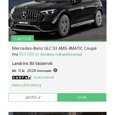
7 apr 12:26
Mercedes-Benz GLC 53 AMG 4MATIC Coupé
959 000 kr
Pris
Beräkna månadskostnad
Landrins Bil Västervik
0
2026
Mil:
År:
Drivmedel:
Gratis historik
Räkna på försäkring
Jämför
Se bil