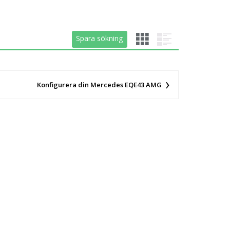
Spara sökning
Spara sökning
Konfigurera din Mercedes EQE43 AMG