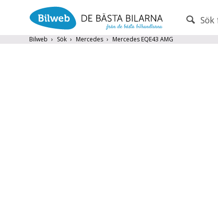
Sök 
PERSONBIL
TRANSPORT
Bilweb
Sök
Mercedes
Mercedes EQE43 AMG
Mercedes
×
Endast fordon från MRF-anslutna handlare
Frite
Populära märken
Volvo
,
Audi
,
Mercedes
,
Volkswag
År från
År till