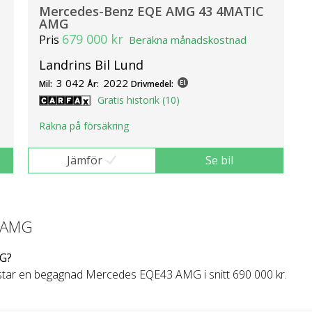
Mercedes-Benz EQE AMG 43 4MATIC
AMG
679 000 kr
Pris
Beräkna månadskostnad
Landrins Bil Lund
3 042
2022
Mil:
År:
Drivmedel:
Gratis historik (10)
Räkna på försäkring
Jämför
Se bil
3 AMG
MG?
tar en begagnad Mercedes EQE43 AMG i snitt 690 000 kr.