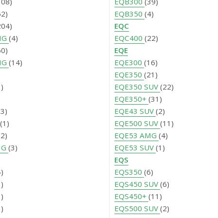
108)
EQB300
(39)
52)
EQB350
(4)
204)
EQC
MG
(4)
EQC400
(22)
60)
EQE
MG
(14)
EQE300
(16)
EQE350
(21)
1)
EQE350 SUV
(22)
EQE350+
(31)
13)
EQE43 SUV
(2)
(1)
EQE500 SUV
(11)
32)
EQE53 AMG
(4)
MG
(3)
EQE53 SUV
(1)
EQS
4)
EQS350
(6)
1)
EQS450 SUV
(6)
1)
EQS450+
(11)
1)
EQS500 SUV
(2)