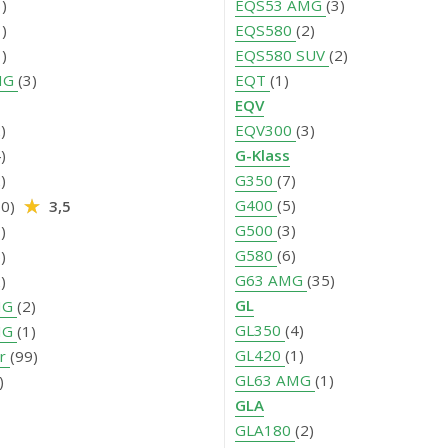
3)
EQS53 AMG
(3)
1)
EQS580
(2)
1)
EQS580 SUV
(2)
MG
(3)
EQT
(1)
EQV
)
EQV300
(3)
)
G-Klass
)
G350
(7)
G400
(5)
10)
3,5
G500
(3)
)
G580
(6)
)
G63 AMG
(35)
)
GL
MG
(2)
GL350
(4)
MG
(1)
GL420
(1)
er
(99)
GL63 AMG
(1)
)
GLA
GLA180
(2)