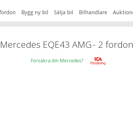
fordon
Bygg ny bil
Sälja bil
Bilhandlare
Auktion
HUSBIL/HUSVAGN
MC/MOPED/ATV
×
EQE43 AMG
Jus
Mercedes EQE43 AMG
-
2
fordo
xt
Försäkra din Mercedes?
Fler
en
,
BMW
Mil från
Mil till
Lä