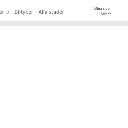
Mina sidor
er
Biltyper
Alla städer
Logga in
0
kr
till
mer än 500000
kr
tera priset genom att dra i knapparna
n
SÖK
 val
n (alla)