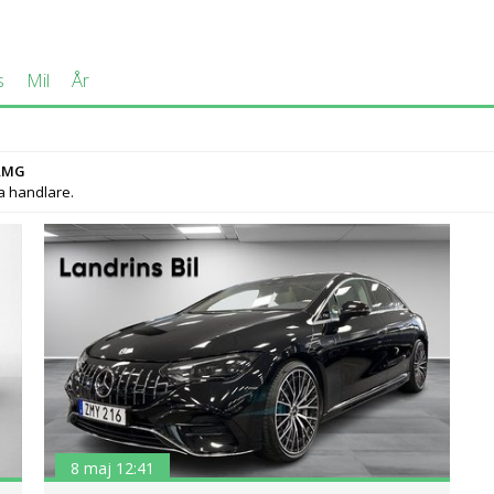
s
Mil
År
 AMG
a handlare.
8 maj 12:41