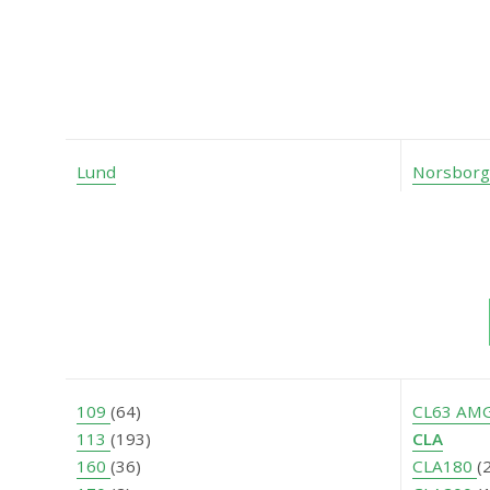
Lund
Norsborg
109
(64)
CL63 AM
113
(193)
CLA
160
(36)
CLA180
(