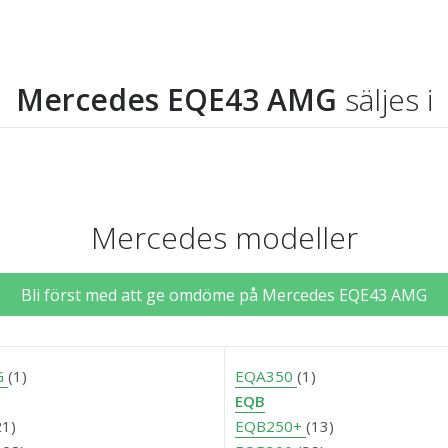
Mercedes EQE43 AMG
säljes i
Mercedes modeller
Bli först med att ge omdöme på Mercedes EQE43 AMG
G
(1)
EQA350
(1)
EQB
21)
EQB250+
(13)