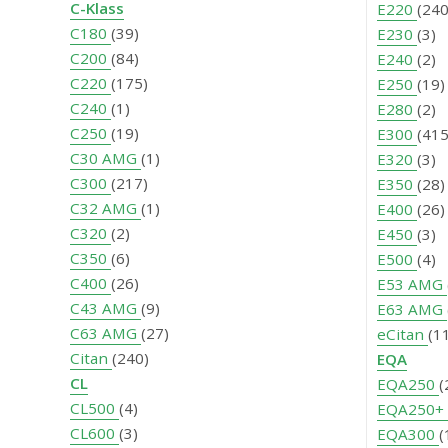
C-Klass
E220
(24
C180
(39)
E230
(3)
C200
(84)
E240
(2)
C220
(175)
E250
(19)
C240
(1)
E280
(2)
C250
(19)
E300
(415
C30 AMG
(1)
E320
(3)
C300
(217)
E350
(28)
C32 AMG
(1)
E400
(26)
C320
(2)
E450
(3)
C350
(6)
E500
(4)
C400
(26)
E53 AMG
C43 AMG
(9)
E63 AMG
C63 AMG
(27)
eCitan
(1
Citan
(240)
EQA
CL
EQA250
(
CL500
(4)
EQA250+
CL600
(3)
EQA300
(