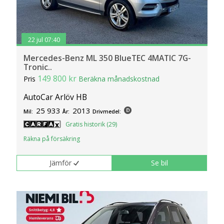
22 jul 07:40
Mercedes-Benz ML 350 BlueTEC 4MATIC 7G-
Tronic..
149 800 kr
Pris
Beräkna månadskostnad
AutoCar Arlöv HB
25 933
2013
Mil:
År:
Drivmedel:
Gratis historik (29)
Räkna på försäkring
Jämför
Se bil