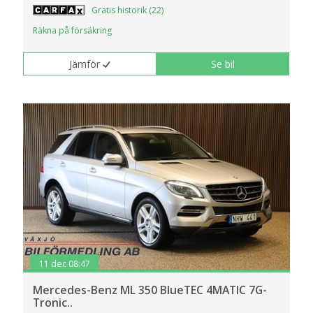
Gratis historik (22)
Räkna på försäkring
Jämför
Se bil
11 dec 08:47
Mercedes-Benz ML 350 BlueTEC 4MATIC 7G-
Tronic..