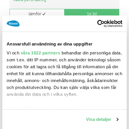
Jämför
Se bil
Ansvarsfull användning av dina uppgifter
Vi och
våra 1022 partners
behandlar din personliga data,
som t.ex. ditt IP-nummer, och använder teknologi såsom
cookies för att lagra och få tillgång till information på din
enhet för att kunna tillhandahålla personliga annonser och
innehåll, annons- och innehållsmätning, åskådarinsikter
och produktutveckling. Du kan själv välja vilka som får
använda din data och i vilka syften.
4 jul 08:25
Mercedes-Benz ML 350 BlueTEC 4MATIC H K
Med din tillåtelse skulle vi även vilja:
Taklu..
Samla in information om din geografiska plats
189 700 kr
Pris
Beräkna månadskostnad
Visa detaljer
som kan ha en noggrannhet på upp till flera meter