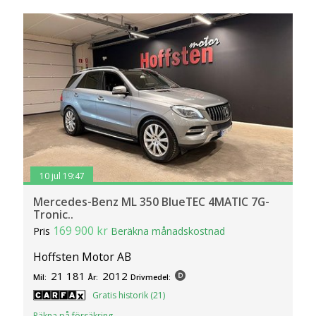
10 jul 19:47
Mercedes-Benz ML 350 BlueTEC 4MATIC 7G-
Tronic..
169 900 kr
Pris
Beräkna månadskostnad
Hoffsten Motor AB
21 181
2012
Mil:
År:
Drivmedel:
Gratis historik (21)
Räkna på försäkring