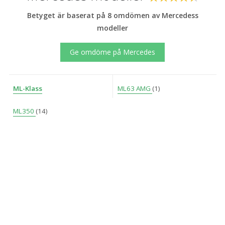
Betyget är baserat på 8 omdömen av Mercedess
modeller
Ge omdöme på Mercedes
ML-Klass
ML63 AMG
(1)
ML350
(14)
Bilweb
Sök
Mercedes
Mercedes ML-Klass
Kontakt
Bilweb AB
BOX 316
401 25 Göteborg
info@bilweb.se