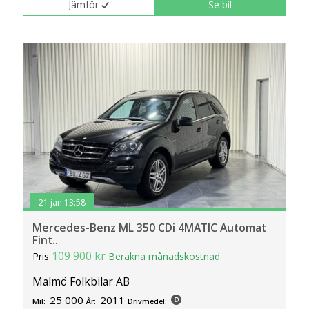
Jämför
Se bil
21 jan 13:58
Mercedes-Benz ML 350 CDi 4MATIC Automat
Fint..
109 900 kr
Pris
Beräkna månadskostnad
Malmö Folkbilar AB
25 000
2011
Mil:
År:
Drivmedel: