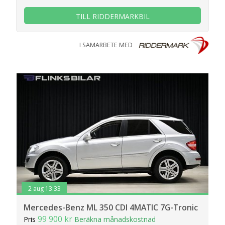
TILL RIDDERMARKBIL
I SAMARBETE MED
2 aug 13:33
Mercedes-Benz ML 350 CDI 4MATIC 7G-Tronic
99 900 kr
Pris
Beräkna månadskostnad