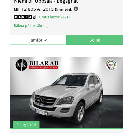
Niemi Bil Uppsala - Begagnat
12 805
2015
Mil:
År:
Drivmedel:
Gratis historik (21)
Räkna på försäkring
Jämför
Se bil
3 aug 13:16