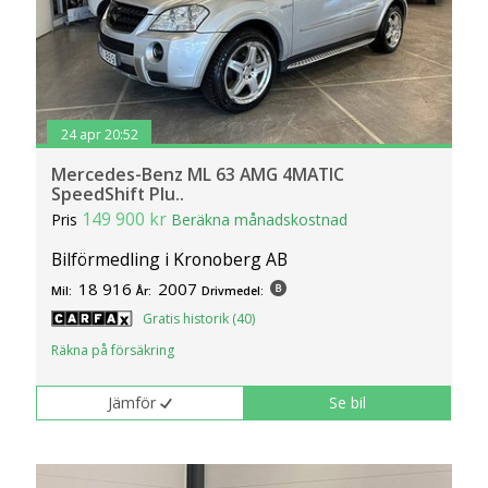
24 apr 20:52
Mercedes-Benz ML 63 AMG 4MATIC
SpeedShift Plu..
149 900 kr
Pris
Beräkna månadskostnad
Bilförmedling i Kronoberg AB
18 916
2007
Mil:
År:
Drivmedel:
Gratis historik (40)
Räkna på försäkring
Jämför
Se bil