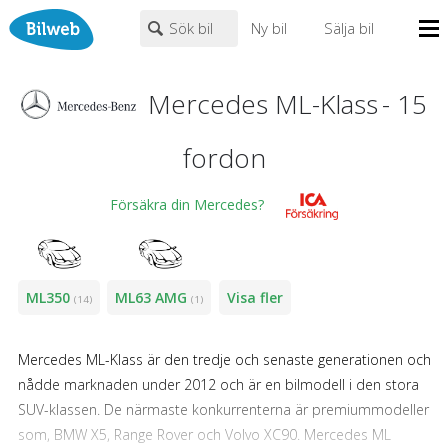
Sök bil
Ny bil
Sälja bil
Mina sidor
Mercedes ML-Klass
-
15
PERSONBIL
TRANSPORT
HUSBIL/HUSVAGN
MC/MOPED/ATV
Bilhandlare
Mercedes
×
×
ML-Klass
fordon
Biltyper
Alla städer
Endast fordon från MRF-anslutna handlare
Försäkra din Mercedes?
Nyheter
Fritext
Billån
Privatleasing
Populära märken
Volvo
,
Audi
,
Mercedes
,
Volkswagen
,
BMW
ML350
ML63 AMG
Visa fler
(14)
(1)
Leasing
0
kr
till
mer än 500000
kr
Väghjälp
Mercedes ML-Klass är den tredje och senaste generationen och
Kontakt
nådde marknaden under 2012 och är en bilmodell i den stora
Justera priset genom att dra i knapparna
Om oss
SUV-klassen. De närmaste konkurrenterna är premiummodeller
som, BMW X5, Range Rover och Volvo XC90. Mercedes ML
Auktioner
År från
År till