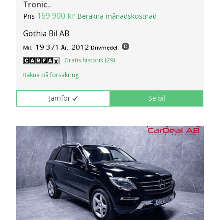
Tronic..
169 900 kr
Pris
Beräkna månadskostnad
Gothia Bil AB
19 371
2012
Mil:
År:
Drivmedel:
Gratis historik (29)
Räkna på försäkring
Jämför
Se bil