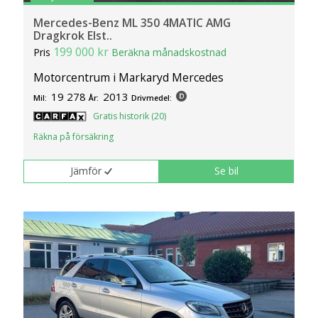
Mercedes-Benz ML 350 4MATIC AMG
Dragkrok Elst..
199 000 kr
Pris
Beräkna månadskostnad
Motorcentrum i Markaryd Mercedes
19 278
2013
Mil:
År:
Drivmedel:
Gratis historik (20)
Räkna på försäkring
Jämför
Se bil