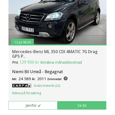
13 jul 08:36
Mercedes-Benz ML 350 CDI 4MATIC 7G Drag
GPS P..
129 900 kr
Pris
Beräkna månadskostnad
Niemi Bil Umeå - Begagnat
24 589
2011
Mil:
År:
Drivmedel:
Gratis historik (22)
Räkna på försäkring
Jämför
Se bil