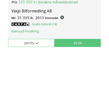
169 000 kr
Pris
Beräkna månadskostnad
Växjö Bilförmedling AB
31 335
2013
Mil:
År:
Drivmedel:
Gratis historik (18)
Räkna på försäkring
Jämför
Se bil