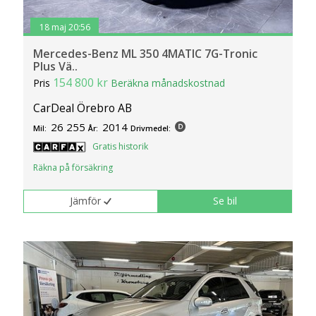
18 maj 20:56
Mercedes-Benz ML 350 4MATIC 7G-Tronic
Plus Vä..
154 800 kr
Pris
Beräkna månadskostnad
CarDeal Örebro AB
26 255
2014
Mil:
År:
Drivmedel:
Gratis historik
Räkna på försäkring
Jämför
Se bil