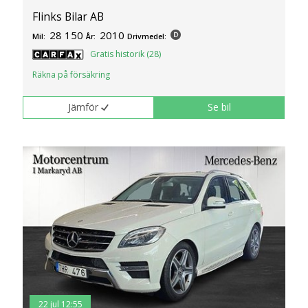
Flinks Bilar AB
28 150
2010
Mil:
År:
Drivmedel:
Gratis historik (28)
Räkna på försäkring
Jämför
Se bil
22 jul 12:55