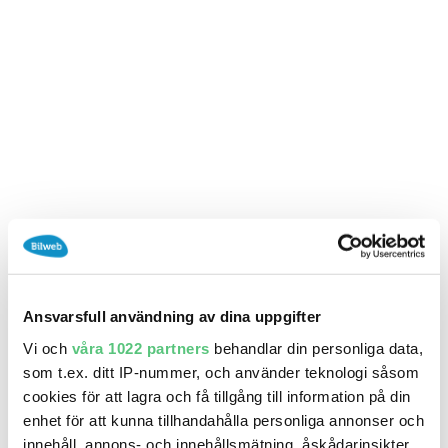
SÖK
Fler val
Mil från
Mil till
Län (alla)
Sortera
Spara sökning
Spara sökning
Ansvarsfull användning av dina uppgifter
Nyhet
- Få bäst betalt för företagsbilen!
Snabb hantering, högst servicenivå och bäst betalt när du
Vi och
våra 1022 partners
behandlar din personliga data,
säljer företagsbilen.
som t.ex. ditt IP-nummer, och använder teknologi såsom
cookies för att lagra och få tillgång till information på din
enhet för att kunna tillhandahålla personliga annonser och
innehåll, annons- och innehållsmätning, åskådarinsikter