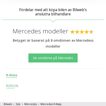
cookies och samtycker till att vi mäter och delar
information om din användning av webbplatsen med våra
Fördelar med att köpa bilen av Bilweb’s
anslutna bilhandlare
partners. För att ändra vilka typer av cookies vi använder
klickar du på Anpassa. Du kan alltid ändra dina
inställningar för cookies.
Mercedes modeller
Betyget är baserat på 8 omdömen av Mercedess
modeller
Ge omdöme på Mercedes
R-Klass
R350
(1)
Bilweb
Sök
Mercedes
Mercedes R-Klass