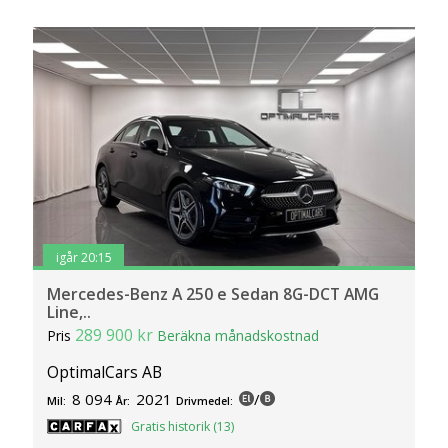
igår 20:15
Mercedes-Benz A 250 e Sedan 8G-DCT AMG
Line,..
289 900 kr
Pris
Beräkna månadskostnad
OptimalCars AB
8 094
2021
/
Mil:
År:
Drivmedel:
Gratis historik (13)