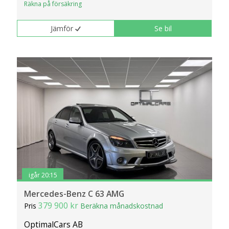
Räkna på försäkring
Jämför
Se bil
igår 20:15
Mercedes-Benz C 63 AMG
379 900 kr
Pris
Beräkna månadskostnad
OptimalCars AB