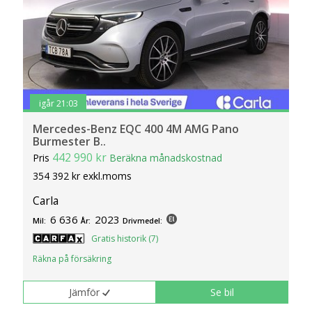
igår 21:03
Mercedes-Benz EQC 400 4M AMG Pano
Burmester B..
442 990 kr
Pris
Beräkna månadskostnad
354 392 kr exkl.moms
Carla
6 636
2023
Mil:
År:
Drivmedel:
Gratis historik (7)
Räkna på försäkring
Jämför
Se bil