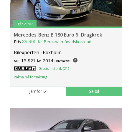
igår 21:07
Mercedes-Benz B 180 Euro 6 -Dragkrok
89 900 kr
Pris
Beräkna månadskostnad
Bilexperten i Boxholm
15 821
2014
Mil:
År:
Drivmedel:
Gratis historik (21)
Räkna på försäkring
Jämför
Se bil