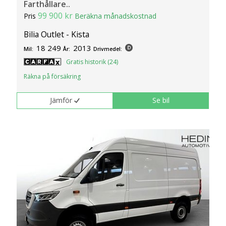
Farthållare..
99 900 kr
Pris
Beräkna månadskostnad
Bilia Outlet - Kista
18 249
2013
Mil:
År:
Drivmedel:
Gratis historik (24)
Räkna på försäkring
Jämför
Se bil