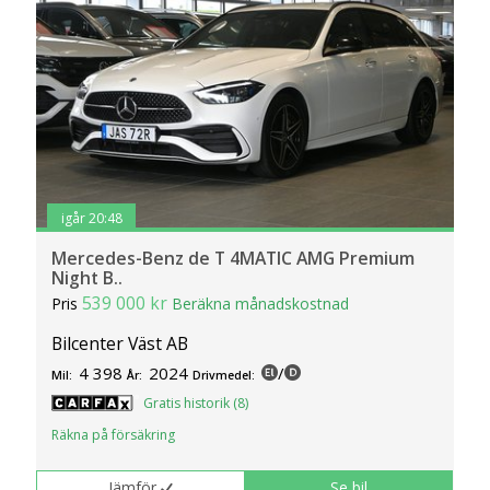
igår 20:48
Mercedes-Benz de T 4MATIC AMG Premium
Night B..
539 000 kr
Pris
Beräkna månadskostnad
Bilcenter Väst AB
4 398
2024
/
Mil:
År:
Drivmedel:
Gratis historik (8)
Räkna på försäkring
Jämför
Se bil