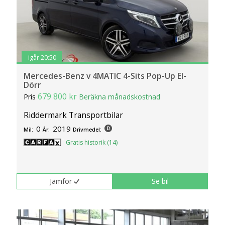
klickar du på Anpassa. Du kan alltid ändra dina
inställningar för cookies.
igår 20:50
Mercedes-Benz v 4MATIC 4-Sits Pop-Up El-
Dörr
679 800 kr
Pris
Beräkna månadskostnad
Riddermark Transportbilar
0
2019
Mil:
År:
Drivmedel:
Gratis historik (14)
Jämför
Se bil