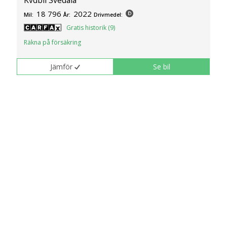
18 796
2022
Mil:
År:
Drivmedel:
Gratis historik (9)
Räkna på försäkring
Jämför
Se bil