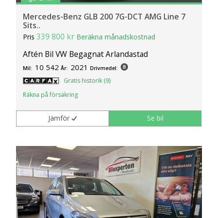
Mercedes-Benz GLB 200 7G-DCT AMG Line 7
Sits..
339 800 kr
Pris
Beräkna månadskostnad
Aftén Bil VW Begagnat Arlandastad
10 542
2021
Mil:
År:
Drivmedel:
Gratis historik (9)
Räkna på försäkring
Jämför
Se bil