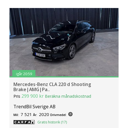
igår 20:59
Mercedes-Benz CLA 220 d Shooting
Brake|AMG|Pa..
299 900 kr
Pris
Beräkna månadskostnad
TrendBil Sverige AB
7 521
2020
Mil:
År:
Drivmedel:
Gratis historik (17)