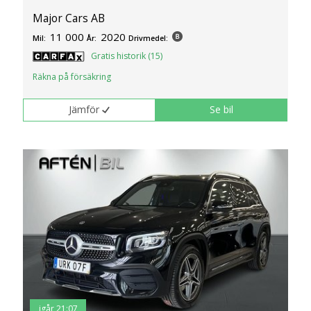
Major Cars AB
11 000
2020
Mil:
År:
Drivmedel:
Gratis historik (15)
Räkna på försäkring
Jämför
Se bil
igår 21:07