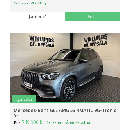
Räkna på försäkring
Jämför
Se bil
igår 20:58
Mercedes-Benz GLE AMG 53 4MATIC 9G-Tronic
SE..
749 900 kr
Pris
Beräkna månadskostnad