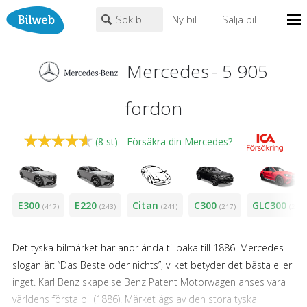
Sök bil
Ny bil
Sälja bil
Mina sidor
Mercedes
-
5 905
PERSONBIL
TRANSPORT
HUSBIL/HUSVAGN
MC/MOPED/ATV
Bilhandlare
Mercedes
×
fordon
Biltyper
Alla städer
Endast fordon från MRF-anslutna handlare
(
8
st)
Försäkra din Mercedes?
Nyheter
Fritext
Billån
Privatleasing
Populära märken
Volvo
,
Audi
,
Mercedes
,
Volkswagen
,
BMW
E300
E220
Citan
C300
GLC300
(417)
(243)
(241)
(217)
(208)
Leasing
0
kr
till
mer än 500000
kr
Väghjälp
Det tyska bilmärket har anor ända tillbaka till 1886. Mercedes
Kontakt
slogan är: “Das Beste oder nichts”, vilket betyder det bästa eller
Justera priset genom att dra i knapparna
Om oss
inget. Karl Benz skapelse Benz Patent Motorwagen anses vara
världens första bil (1886). Märket ägs av den stora tyska
Auktioner
År från
År till