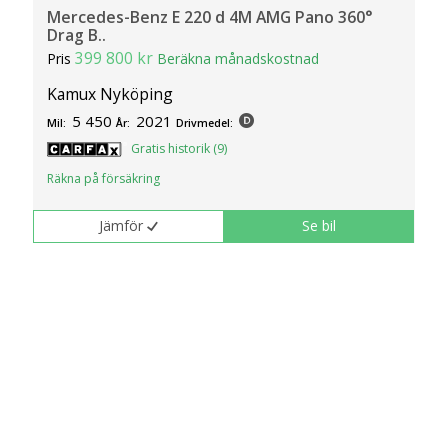
Mercedes-Benz E 220 d 4M AMG Pano 360°
Drag B..
399 800 kr
Pris
Beräkna månadskostnad
Kamux Nyköping
5 450
2021
Mil:
År:
Drivmedel:
Gratis historik (9)
Räkna på försäkring
Jämför
Se bil