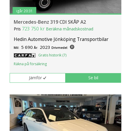
igår 20:31
Mercedes-Benz 319 CDI SKÅP A2
723 750 kr
Pris
Beräkna månadskostnad
Hedin Automotive Jönköping Transportbilar
5 690
2023
Mil:
År:
Drivmedel:
Gratis historik (7)
Räkna på försäkring
Jämför
Se bil