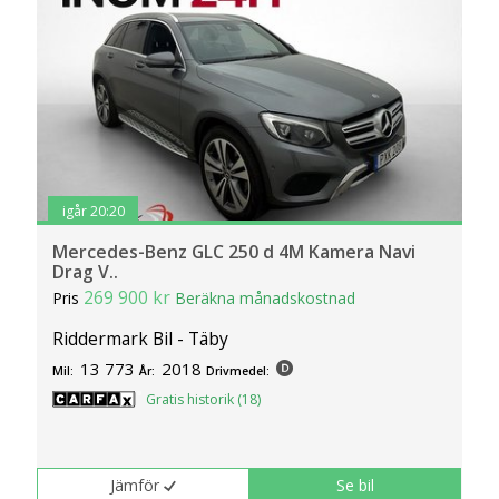
igår 20:20
Mercedes-Benz GLC 250 d 4M Kamera Navi
Drag V..
269 900 kr
Pris
Beräkna månadskostnad
Riddermark Bil - Täby
13 773
2018
Mil:
År:
Drivmedel:
Gratis historik (18)
Jämför
Se bil