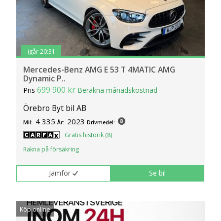
igår 20:31
Mercedes-Benz AMG E 53 T 4MATIC AMG
Dynamic P..
699 900 kr
Pris
Beräkna månadskostnad
Örebro Byt bil AB
4 335
2023
Mil:
År:
Drivmedel:
Gratis historik (8)
Räkna på försäkring
Jämför
Se bil
Köp online