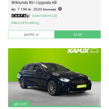
Wiklunds Bil i Uppsala AB
7 196
2020
Mil:
År:
Drivmedel:
Gratis historik (23)
Räkna på försäkring
Jämför
Se bil
igår 20:57