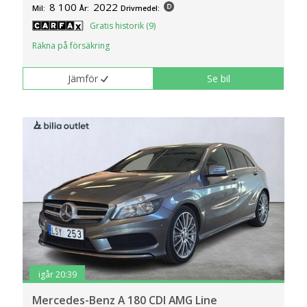
8 100
2022
Mil:
År:
Drivmedel:
Gratis historik (9)
Räkna på försäkring
Jämför
Se bil
igår 20:39
Mercedes-Benz A 180 CDI AMG Line