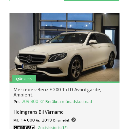
igår 20:19
Mercedes-Benz E 200 T d D Avantgarde,
Ambient..
209 800 kr
Pris
Beräkna månadskostnad
Holmgrens Bil Värnamo
14 000
2019
Mil:
År:
Drivmedel:
Gratis historik (13)