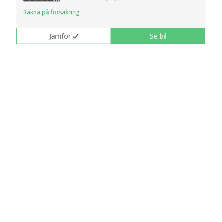
Räkna på försäkring
Jämför
Se bil