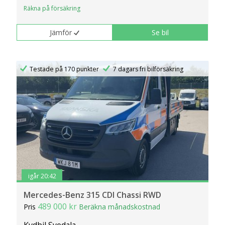
Räkna på försäkring
Jämför
Se bil
Testade på 170 punkter
7 dagars fri bilförsäkring
igår 20:42
Mercedes-Benz 315 CDI Chassi RWD
489 000 kr
Pris
Beräkna månadskostnad
Kvdbil Svedala