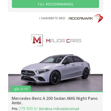
TILL RIDDERMARKBIL
I SAMARBETE MED
igår 21:15
Mercedes-Benz A 200 Sedan AMG Night Pano
Ambi..
279 900 kr
Pris
Beräkna månadskostnad