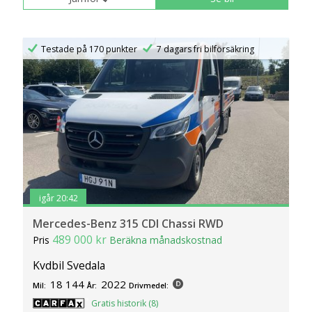
Testade på 170 punkter
7 dagars fri bilförsäkring
igår 20:42
Mercedes-Benz 315 CDI Chassi RWD
489 000 kr
Pris
Beräkna månadskostnad
Kvdbil Svedala
18 144
2022
Mil:
År:
Drivmedel:
Gratis historik (8)