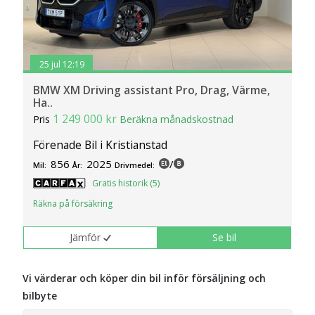
25 jul 12:19
BMW XM Driving assistant Pro, Drag, Värme,
Ha..
1 249 000 kr
Pris
Beräkna månadskostnad
Förenade Bil i Kristianstad
856
2025
/
Mil:
År:
Drivmedel:
Gratis historik (5)
Räkna på försäkring
Jämför
Se bil
Vi värderar och köper din bil inför försäljning och
bilbyte