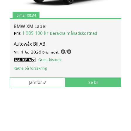
6 mar 08:34
BMW XM Label
1 989 100 kr
Pris
Beräkna månadskostnad
Autowåx Bil AB
1
2026
/
Mil:
År:
Drivmedel:
Gratis historik
Räkna på försäkring
Jämför
Se bil