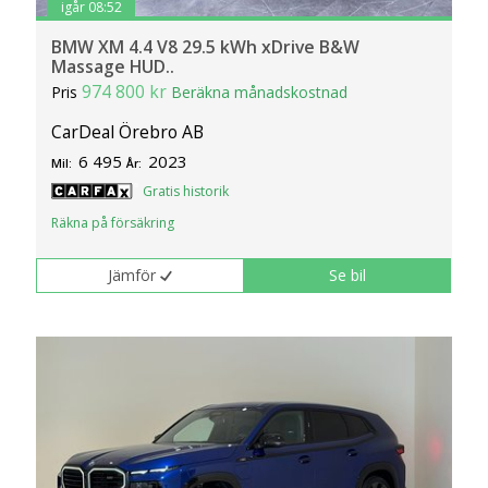
igår 08:52
BMW XM 4.4 V8 29.5 kWh xDrive B&W
Massage HUD..
974 800 kr
Pris
Beräkna månadskostnad
CarDeal Örebro AB
6 495
2023
Mil:
År:
Gratis historik
Räkna på försäkring
Jämför
Se bil