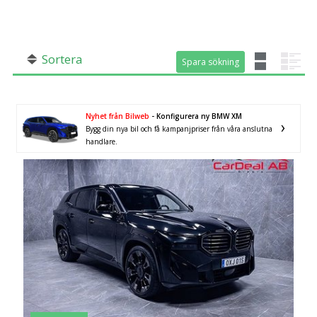
År från
År till
SÖK
Fler val
Sortera
Mil från
Mil till
Spara sökning
Spara sökning
Nyhet från Bilweb
- Konfigurera ny BMW XM
Bygg din nya bil och få kampanjpriser från våra anslutna
handlare.
Län (alla)