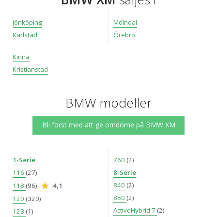
Jönköping
Mölndal
Karlstad
Örebro
Kinna
Kristianstad
BMW modeller
Bli först med att ge omdöme på BMW XM
1-Serie
760
(2)
116
(27)
8-Serie
840
(2)
118
(96)
4,1
850
(2)
120
(320)
ActiveHybrid 7
(2)
123
(1)