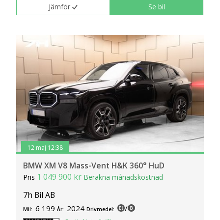
Jämför
Se bil
12 maj 12:38
BMW XM V8 Mass-Vent H&K 360° HuD
1 049 900 kr
Pris
Beräkna månadskostnad
7h Bil AB
6 199
2024
/
Mil:
År:
Drivmedel: