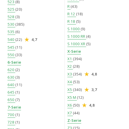
523
(8)
R
(43)
525
(20)
R 12
(18)
528
(3)
R 18
(5)
530
(385)
S 1000
(9)
535
(6)
S 1000 RR
(4)
540
(22)
4,7
S 1000 XR
(5)
545
(11)
X-Serie
550
(33)
X1
(394)
6-Serie
X2
(28)
620
(2)
X3
(354)
4,8
630
(3)
X4
(53)
640
(11)
X5
(340)
3,7
645
(1)
X5 M
(12)
650
(7)
X6
(50)
4,8
7-Serie
X7
(44)
700
(1)
Z-Serie
728
(1)
Z3
(15)