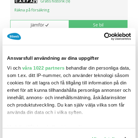
Gratis historik (9)
Räkna på försäkring
Jämför
Se bil
Ansvarsfull användning av dina uppgifter
Vi och
våra 1022 partners
behandlar din personliga data,
som t.ex. ditt IP-nummer, och använder teknologi såsom
cookies för att lagra och få tillgång till information på din
enhet för att kunna tillhandahålla personliga annonser och
innehåll, annons- och innehållsmätning, åskådarinsikter
och produktutveckling. Du kan själv välja vilka som får
använda din data och i vilka syften.
15 apr 12:22
BMW XM BUSINESS PRIS
Med din tillåtelse skulle vi även vilja:
1 295 000 kr
Pris
Beräkna månadskostnad
Samla in information om din geografiska plats