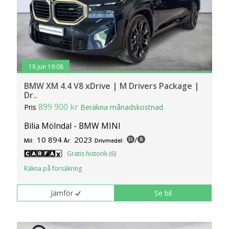
18 jun 19:08
BMW XM 4.4 V8 xDrive | M Drivers Package |
Dr..
899 900 kr
Pris
Beräkna månadskostnad
Bilia Mölndal - BMW MINI
10 894
2023
/
Mil:
År:
Drivmedel:
Gratis historik (6)
Räkna på försäkring
Jämför
Se bil