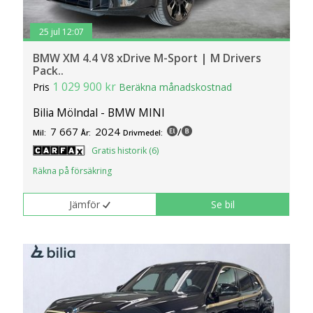
25 jul 12:07
BMW XM 4.4 V8 xDrive M-Sport | M Drivers
Pack..
1 029 900 kr
Pris
Beräkna månadskostnad
Bilia Mölndal - BMW MINI
7 667
2024
/
Mil:
År:
Drivmedel:
Gratis historik (6)
Räkna på försäkring
Jämför
Se bil