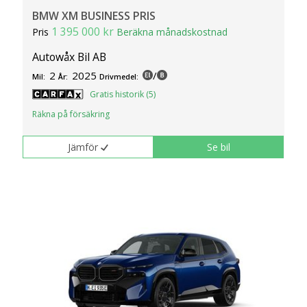
BMW XM BUSINESS PRIS
1 395 000 kr
Pris
Beräkna månadskostnad
Autowåx Bil AB
2
2025
/
Mil:
År:
Drivmedel:
Gratis historik (5)
Räkna på försäkring
Jämför
Se bil