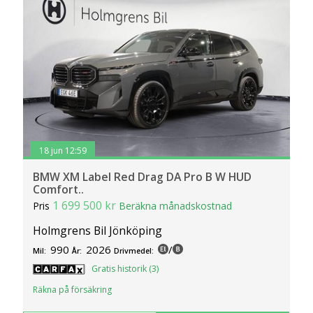
18 jun 12:59
BMW XM Label Red Drag DA Pro B W HUD
Comfort..
1 699 500 kr
Pris
Beräkna månadskostnad
Holmgrens Bil Jönköping
990
2026
/
Mil:
År:
Drivmedel:
Gratis historik (3)
Räkna på försäkring