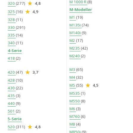
M 1000 R
(8)
320
(277)
4,8
M-Modeller
325
(16)
4,9
M1
(19)
328
(11)
M135i
(74)
330
(291)
M140i
(9)
335
(14)
M2
(17)
340
(11)
M235
(42)
4-Serie
M240
(2)
418
(2)
M3
(65)
420
(47)
3,7
M4
(32)
428
(10)
M5
(55)
4,5
430
(22)
M535
(1)
435
(3)
M550
(8)
440
(9)
M6
(3)
501
(2)
M760
(6)
5-Serie
M8
(4)
520
(311)
4,8
M850i
(9)