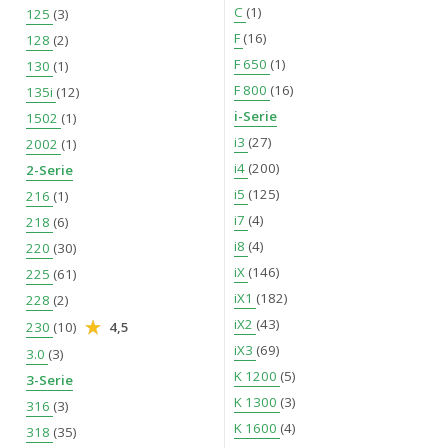
C
(1)
125
(3)
F
(16)
128
(2)
F 650
(1)
130
(1)
F 800
(16)
135i
(12)
i-Serie
1502
(1)
i3
(27)
2002
(1)
i4
(200)
2-Serie
i5
(125)
216
(1)
i7
(4)
218
(6)
i8
(4)
220
(30)
iX
(146)
225
(61)
iX1
(182)
228
(2)
iX2
(43)
230
(10)
4,5
iX3
(69)
3.0
(3)
K 1200
(5)
3-Serie
K 1300
(3)
316
(3)
K 1600
(4)
318
(35)