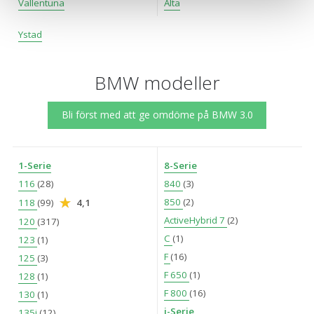
Vallentuna
Älta
dig relevanta tips, nyheter och anpassad reklam. Genom
att klicka på Tillåt alla godkänner du vår hantering av
Ystad
cookies och samtycker till att vi mäter och delar
information om din användning av webbplatsen med våra
partners. För att ändra vilka typer av cookies vi använder
BMW modeller
klickar du på Anpassa. Du kan alltid ändra dina
inställningar för cookies.
Bli först med att ge omdöme på BMW 3.0
1-Serie
8-Serie
116
(28)
840
(3)
850
(2)
118
(99)
4,1
ActiveHybrid 7
(2)
120
(317)
C
(1)
123
(1)
F
(16)
125
(3)
F 650
(1)
128
(1)
F 800
(16)
130
(1)
i-Serie
135i
(12)