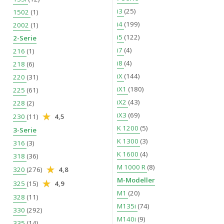
i3
(25)
1502
(1)
i4
(199)
2002
(1)
i5
(122)
2-Serie
i7
(4)
216
(1)
i8
(4)
218
(6)
iX
(144)
220
(31)
iX1
(180)
225
(61)
iX2
(43)
228
(2)
iX3
(69)
230
(11)
4,5
K 1200
(5)
3-Serie
K 1300
(3)
316
(3)
K 1600
(4)
318
(36)
M 1000 R
(8)
320
(276)
4,8
M-Modeller
325
(15)
4,9
M1
(20)
328
(11)
M135i
(74)
330
(292)
M140i
(9)
335
(14)