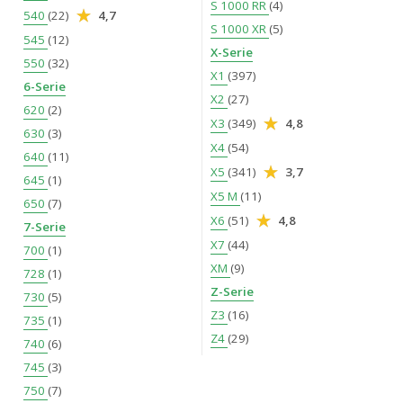
S 1000 RR
(4)
540
(22)
4,7
S 1000 XR
(5)
545
(12)
X-Serie
550
(32)
X1
(397)
6-Serie
X2
(27)
620
(2)
X3
(349)
4,8
630
(3)
X4
(54)
640
(11)
X5
(341)
3,7
645
(1)
X5 M
(11)
650
(7)
X6
(51)
4,8
7-Serie
X7
(44)
700
(1)
XM
(9)
728
(1)
Z-Serie
730
(5)
Z3
(16)
735
(1)
Z4
(29)
740
(6)
745
(3)
750
(7)