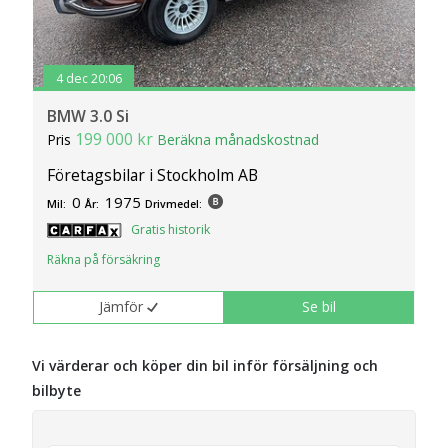
4 dec 20:06
BMW 3.0 Si
199 000 kr
Pris
Beräkna månadskostnad
Företagsbilar i Stockholm AB
0
1975
Mil:
År:
Drivmedel:
Gratis historik
Räkna på försäkring
Jämför
Se bil
Vi värderar och köper din bil inför försäljning och
bilbyte