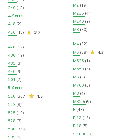
M2
(19)
340
(12)
M235
(41)
4-Serie
M240
(3)
418
(2)
M3
(70)
420
(48)
3,7
M4
(32)
428
(12)
M5
(53)
4,5
430
(19)
M535
(1)
435
(3)
M550
(8)
440
(9)
M6
(3)
501
(2)
M760
(6)
5-Serie
M8
(4)
520
(307)
4,8
M850i
(9)
523
(8)
R
(43)
525
(19)
R 12
(18)
528
(3)
R 18
(5)
530
(380)
S 1000
(9)
535
(6)