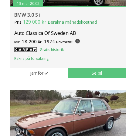
13 mar 20:02
BMW 3.0 S i
129 000 kr
Pris
Beräkna månadskostnad
Auto Classica Of Sweden AB
18 200
1974
Mil:
År:
Drivmedel:
Gratis historik
Räkna på försäkring
Jämför
Se bil