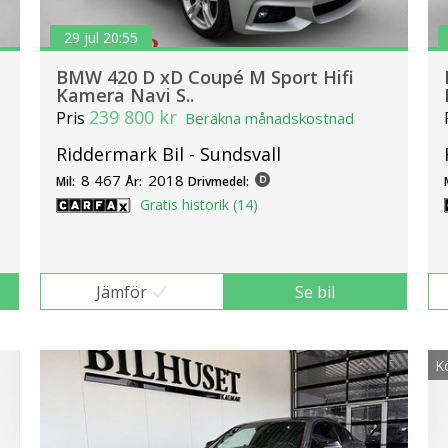
29 jul 20:55
BMW 420 D xD Coupé M Sport Hifi
Kamera Navi S..
239 800 kr
Pris
Beräkna månadskostnad
Riddermark Bil - Sundsvall
8 467
2018
Mil:
År:
Drivmedel:
Gratis historik (14)
Jämför
Se bil
K