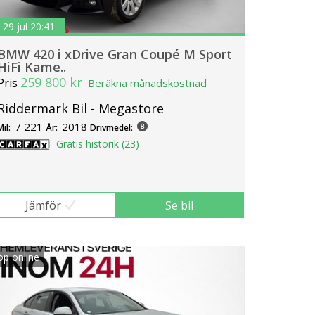
29 jul 20:41
BMW 420 i xDrive Gran Coupé M Sport
HiFi Kame..
259 800 kr
Pris
Beräkna månadskostnad
Riddermark Bil - Megastore
7 221
2018
Mil:
År:
Drivmedel:
Gratis historik (23)
Jämför
Se bil
öp online