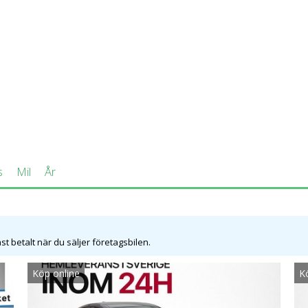
ghet på upp till 18 kilometer per timme. Karossformen på denna bi
baksätet är trångt så finns det desto mer plats för packningen d
något mindre än på cabrioletversionen. Gemensamt för de båda
tera bagage längst in i utrymmet. Behöver man ännu mer lastutr
lval på den långa utrustningslistan som erbjuds av fabrikaten i 
re och larmar om föraren visar tecken på trötthet. Säkerhets
get, fem stjärnor, i EuroNCAP:s krocktest.
-serie så kan coupén sportigare karosslinjer få en tro att de
s
Mil
År
en faktum är fallet är det omvända. Gör man jämförelsen med c
igare, alternativet 3-serien är modellen mest körglädje över den 
en mer glidande framfart.
t betalt när du säljer företagsbilen.
Köp online
K