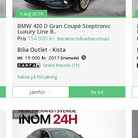
3 aug 20:19
BMW 420 D Gran Coupé Steptronic
Luxury Line B..
154 900 kr
Pris
Beräkna månadskostnad
Bilia Outlet - Kista
19 000
2017
Mil:
År:
Drivmedel:
Gratis historik (19)
Räkna på försäkring
Jämför
Se bil
Köp online