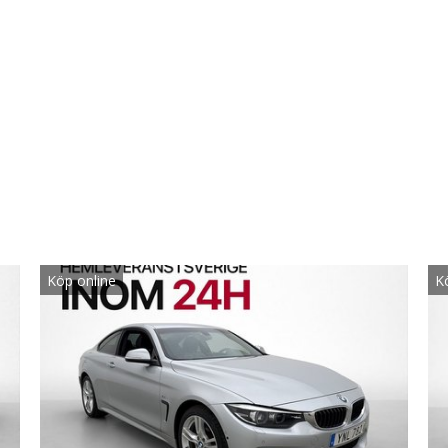
Köp online
K