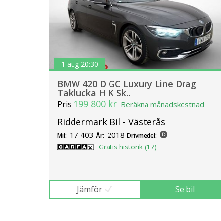
1 aug 20:30
BMW 420 D GC Luxury Line Drag
Taklucka H K Sk..
199 800 kr
Pris
Beräkna månadskostnad
Riddermark Bil - Västerås
17 403
2018
Mil:
År:
Drivmedel:
Gratis historik (17)
Jämför
Se bil