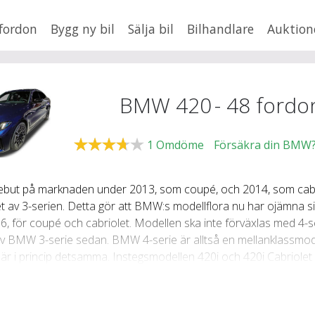
fordon
Bygg ny bil
Sälja bil
Bilhandlare
Auktion
HUSBIL/HUSVAGN
MC/MOPED/ATV
×
420
Jus
BMW 420
-
48
fordo
1
Omdöme
Försäkra din BMW
xt
ebut på marknaden under 2013, som coupé, och 2014, som cabri
av 3-serien. Detta gör att BMW:s modellflora nu har ojämna siffr
Fler
, 6, för coupé och cabriolet. Modellen ska inte förväxlas med 4
en
,
BMW
v BMW 3-serie sedan. BMW 4-serie är alltså en mellanklassmode
Mil från
Mil till
r i princip detsamma. Instegsmodellen 420i och 420i Cabriolet 
akhjulen via en 6-växlad manuell växellåda, någon automastisk växel
Lä
med tillägget fyrhjulsdrift under beteckningen 420i xDrive. BMW
å den erbjuds i karossvarianterna coupé och cabriolet. Coupé