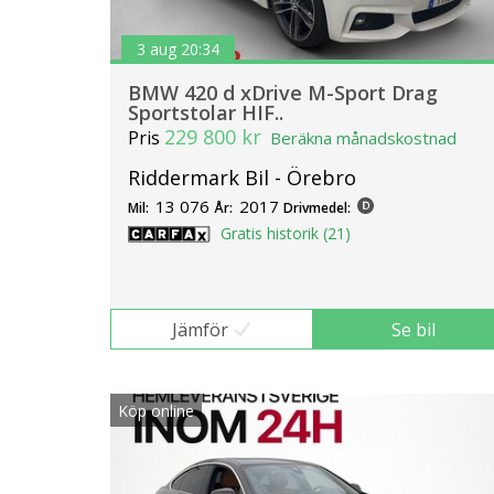
3 aug 20:34
BMW 420 d xDrive M-Sport Drag
Sportstolar HIF..
229 800 kr
Pris
Beräkna månadskostnad
Riddermark Bil - Örebro
13 076
2017
Mil:
År:
Drivmedel:
Gratis historik (21)
Jämför
Se bil
Köp online