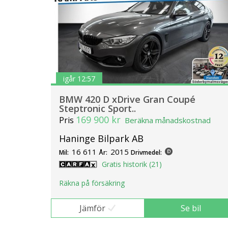
igår 12:57
BMW 420 D xDrive Gran Coupé
Steptronic Sport..
169 900 kr
Pris
Beräkna månadskostnad
Haninge Bilpark AB
16 611
2015
Mil:
År:
Drivmedel:
Gratis historik (21)
Räkna på försäkring
Jämför
Se bil