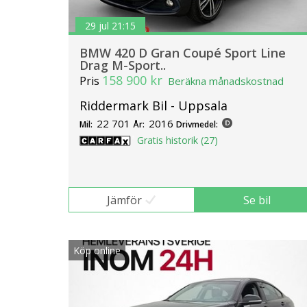
29 jul 21:15
BMW 420 D Gran Coupé Sport Line
Drag M-Sport..
158 900 kr
Pris
Beräkna månadskostnad
Riddermark Bil - Uppsala
22 701
2016
Mil:
År:
Drivmedel:
Gratis historik (27)
Jämför
Se bil
Köp online