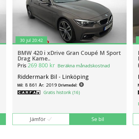
30 jul 20:42
BMW 420 i xDrive Gran Coupé M Sport
Drag Kame..
269 800 kr
Pris
Beräkna månadskostnad
Riddermark Bil - Linköping
8 861
2019
Mil:
År:
Drivmedel:
Gratis historik (16)
Jämför
Se bil