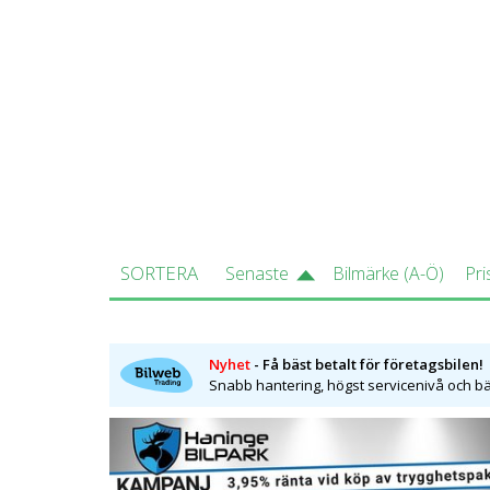
som fälls ner på 20 sekunder i en hasti
baksätet mest är lämpat för barn. Om 
utrymme som av naturliga orsaker är 
ganska trång och det är svårt att han
ryggstöd som tillval. Bland övriga til
som automatiskt bromsar för fotgänga
och cabrioletvarianten har högsta bety
Bilwebs erfarenheter av modellen:
Om man jämför BMW 4-serie med BMW 3
SORTERA
Senaste
Bilmärke (A-Ö)
Pri
än den fyradörrarsförsedda 3-serie m
uppenbart att det sportigare, och bill
coupen och cabrioleten uppmanar till 
Nyhet
- Få bäst betalt för företagsbilen!
Snabb hantering, högst servicenivå och bäs