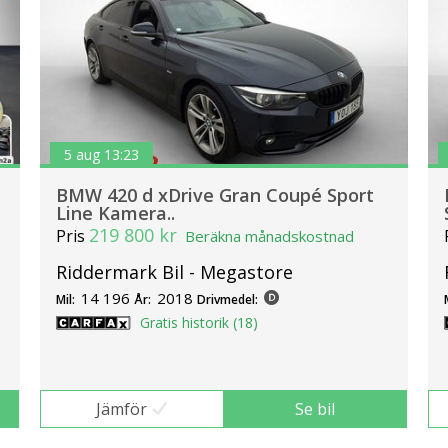
5 aug 13:23
BMW 420 d xDrive Gran Coupé Sport
Line Kamera..
219 800 kr
Pris
Beräkna månadskostnad
Riddermark Bil - Megastore
14 196
2018
Mil:
År:
Drivmedel:
Gratis historik (18)
Jämför
Se bil