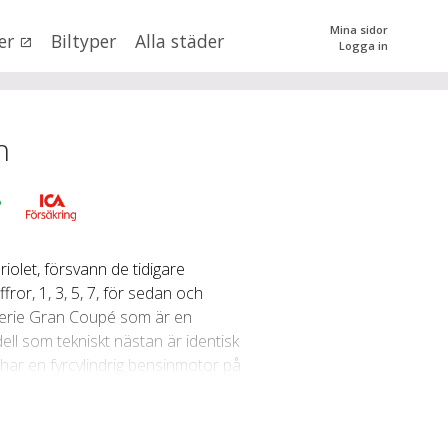
Mina sidor
er
Biltyper
Alla städer
Logga in
0
kr
till
mer än 500000
kr
tera priset genom att dra i knapparna
n
?
olet, försvann de tidigare
or, 1, 3, 5, 7, för sedan och
SÖK
 val
-serie Gran Coupé som är en
ll som tekniskt nästan är identisk
har en fyrcylindrig bensinmotor på
låda finns inte som tillval, och
n (alla)
 4-serie främsta konkurrent på
n har en konstruktion med plåttak