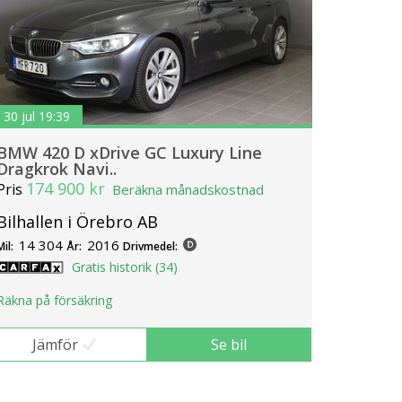
30 jul 19:39
BMW 420 D xDrive GC Luxury Line
Dragkrok Navi..
174 900 kr
Pris
Beräkna månadskostnad
Bilhallen i Örebro AB
14 304
2016
Mil:
År:
Drivmedel:
Gratis historik (34)
Räkna på försäkring
Jämför
Se bil