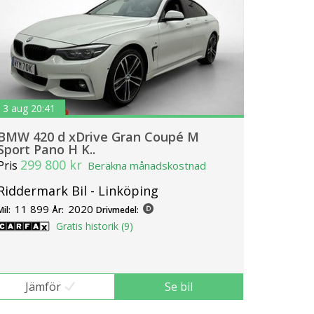
3 aug 20:41
BMW 420 d xDrive Gran Coupé M
Sport Pano H K..
299 800 kr
Pris
Beräkna månadskostnad
Riddermark Bil - Linköping
11 899
2020
Mil:
År:
Drivmedel:
Gratis historik (9)
Jämför
Se bil