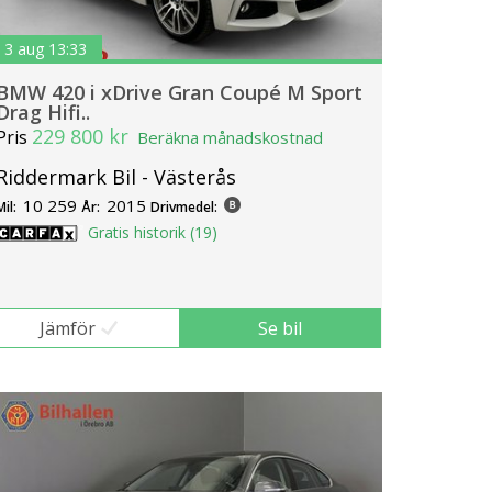
3 aug 13:33
BMW 420 i xDrive Gran Coupé M Sport
Drag Hifi..
229 800 kr
Pris
Beräkna månadskostnad
Riddermark Bil - Västerås
10 259
2015
Mil:
År:
Drivmedel:
Gratis historik (19)
Jämför
Se bil