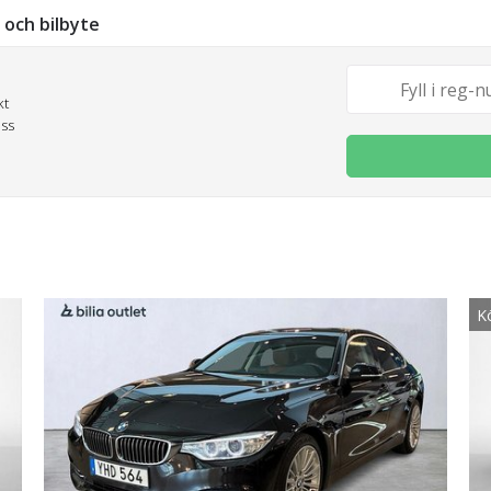
g och bilbyte
kt
oss
K