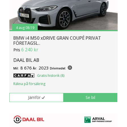
4 aug 08:19
BMW i4 M50 xDRIVE GRAN COUPÉ PRIVAT
FÖRETAGSL..
6 240 kr
Pris
DAAL BIL AB
8 676
2023
Mil:
År:
Drivmedel:
Gratis historik (8)
Räkna på försäkring
Jämför
Se bil