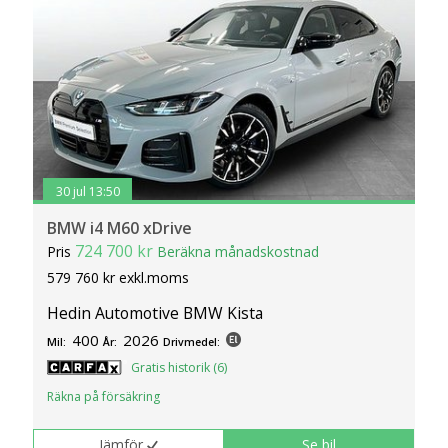
30 jul 13:50
BMW i4 M60 xDrive
724 700 kr
Pris
Beräkna månadskostnad
579 760 kr exkl.moms
Hedin Automotive BMW Kista
400
2026
Mil:
År:
Drivmedel:
Gratis historik (6)
Räkna på försäkring
Jämför
Se bil