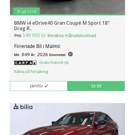
31 jul 12:18
BMW i4 eDrive40 Gran Coupé M Sport 18"
Drag R..
549 900 kr
Pris
Beräkna månadskostnad
Förenade Bil i Malmö
649
2026
Mil:
År:
Drivmedel:
Gratis historik (6)
Räkna på försäkring
Jämför
Se bil