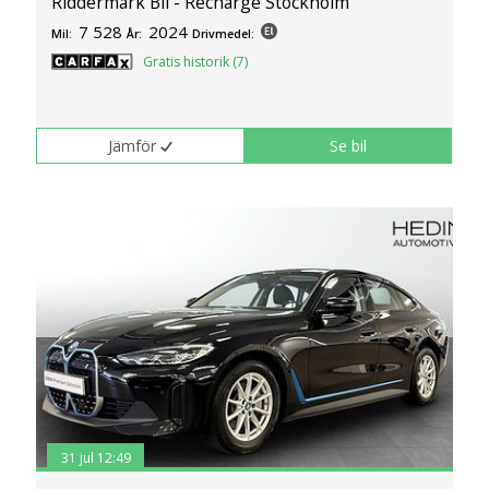
Riddermark Bil - Recharge Stockholm
7 528
2024
Mil:
År:
Drivmedel:
Gratis historik (7)
Jämför
Se bil
31 jul 12:49