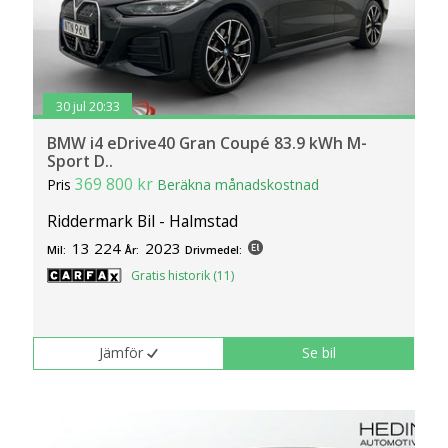
30 jul 20:33
BMW i4 eDrive40 Gran Coupé 83.9 kWh M-
Sport D..
369 800 kr
Pris
Beräkna månadskostnad
Riddermark Bil - Halmstad
13 224
2023
Mil:
År:
Drivmedel:
Gratis historik (11)
Jämför
Se bil