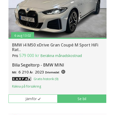
6 aug 13:02
BMW i4 M50 xDrive Gran Coupé M Sport HiFi
Rat..
579 000 kr
Pris
Beräkna månadskostnad
Bilia Segeltorp - BMW MINI
6 210
2023
Mil:
År:
Drivmedel:
Gratis historik (9)
Räkna på försäkring
Jämför
Se bil