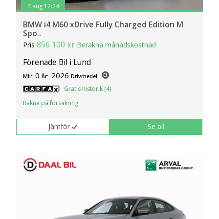
4 aug 12:24
BMW i4 M60 xDrive Fully Charged Edition M
Spo..
856 100 kr
Pris
Beräkna månadskostnad
Förenade Bil i Lund
0
2026
Mil:
År:
Drivmedel:
Gratis historik (4)
Räkna på försäkring
Jämför
Se bil