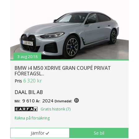
3 aug 20:18
BMW i4 M50 XDRIVE GRAN COUPÉ PRIVAT
FÖRETAGSL..
6 320 kr
Pris
DAAL BIL AB
9 610
2024
Mil:
År:
Drivmedel:
Gratis historik (7)
Räkna på försäkring
Jämför
Se bil