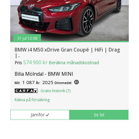
31 jul 12:08
BMW i4 M50 xDrive Gran Coupé | HiFi | Drag
|..
574 900 kr
Pris
Beräkna månadskostnad
Bilia Mölndal - BMW MINI
1 087
2025
Mil:
År:
Drivmedel:
Gratis historik (7)
Räkna på försäkring
Jämför
Se bil