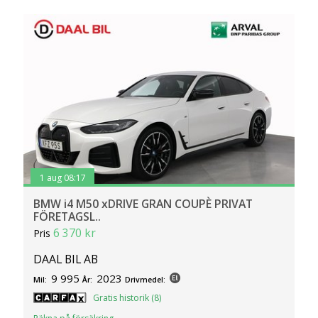
1 aug 08:17
BMW i4 M50 xDRIVE GRAN COUPÈ PRIVAT
FÖRETAGSL..
6 370 kr
Pris
DAAL BIL AB
9 995
2023
Mil:
År:
Drivmedel:
Gratis historik (8)