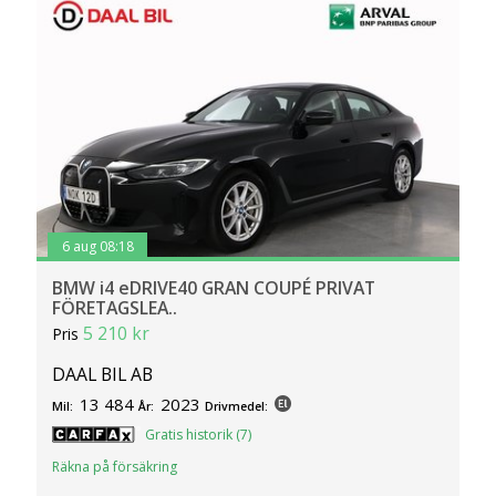
6 aug 08:18
BMW i4 eDRIVE40 GRAN COUPÉ PRIVAT
FÖRETAGSLEA..
5 210 kr
Pris
DAAL BIL AB
13 484
2023
Mil:
År:
Drivmedel:
Gratis historik (7)
Räkna på försäkring