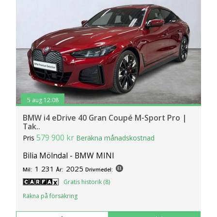
5 aug 12:08
BMW i4 eDrive 40 Gran Coupé M-Sport Pro |
Tak..
579 900 kr
Pris
Beräkna månadskostnad
Bilia Mölndal - BMW MINI
1 231
2025
Mil:
År:
Drivmedel:
Gratis historik (8)
Räkna på försäkring