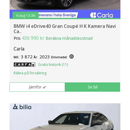
6 aug 13:36
BMW i4 eDrive40 Gran Coupé H K Kamera Navi
Ca..
436 990 kr
Pris
Beräkna månadskostnad
Carla
3 872
2023
Mil:
År:
Drivmedel:
Gratis historik (11)
Räkna på försäkring
Jämför
Se bil