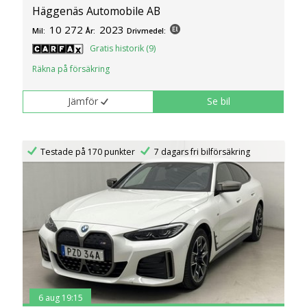
Häggenäs Automobile AB
10 272
2023
Mil:
År:
Drivmedel:
Gratis historik (9)
Räkna på försäkring
Jämför
Se bil
Testade på 170 punkter
7 dagars fri bilförsäkring
6 aug 19:15