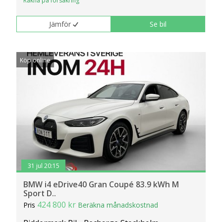
Räkna på försäkring
Jämför
Se bil
Köp online
31 jul 20:15
BMW i4 eDrive40 Gran Coupé 83.9 kWh M
Sport D..
424 800 kr
Pris
Beräkna månadskostnad