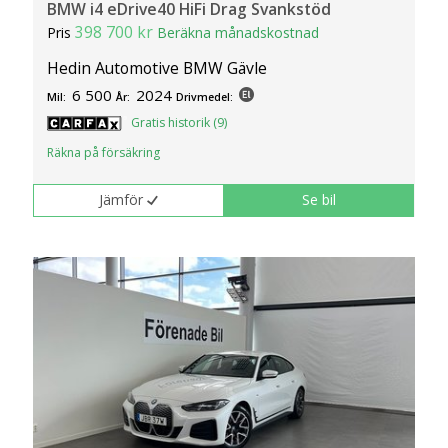
BMW i4 eDrive40 HiFi Drag Svankstöd
398 700 kr
Pris
Beräkna månadskostnad
Hedin Automotive BMW Gävle
6 500
2024
Mil:
År:
Drivmedel:
Gratis historik (9)
Räkna på försäkring
Jämför
Se bil