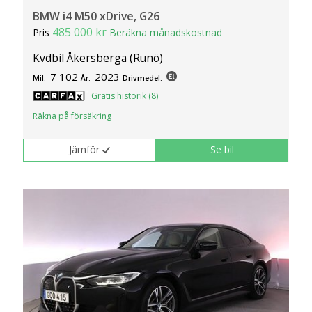
BMW i4 M50 xDrive, G26
485 000 kr
Pris
Beräkna månadskostnad
Kvdbil Åkersberga (Runö)
7 102
2023
Mil:
År:
Drivmedel:
Gratis historik (8)
Räkna på försäkring
Jämför
Se bil