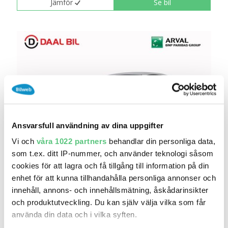
Jämför
Se bil
Ansvarsfull användning av dina uppgifter
Vi och
våra 1022 partners
behandlar din personliga data,
4 aug 20:20
som t.ex. ditt IP-nummer, och använder teknologi såsom
cookies för att lagra och få tillgång till information på din
BMW i4 eDRIVE40 GRAN COUPÉ PRIVAT
FÖRETAGSLEA..
enhet för att kunna tillhandahålla personliga annonser och
5 980 kr
Pris
innehåll, annons- och innehållsmätning, åskådarinsikter
och produktutveckling. Du kan själv välja vilka som får
DAAL BIL AB
använda din data och i vilka syften.
4 117
2023
Mil:
År:
Drivmedel: