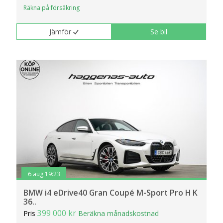
Räkna på försäkring
Jämför
Se bil
6 aug 19:23
BMW i4 eDrive40 Gran Coupé M-Sport Pro H K
36..
399 000 kr
Pris
Beräkna månadskostnad