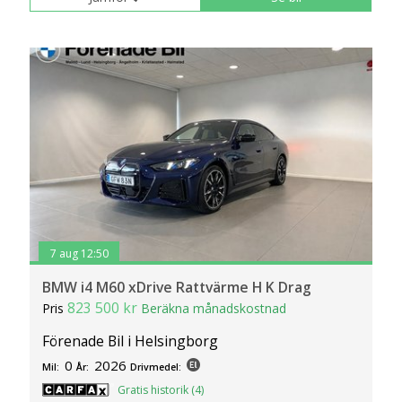
7 aug 12:50
BMW i4 M60 xDrive Rattvärme H K Drag
823 500 kr
Pris
Beräkna månadskostnad
Förenade Bil i Helsingborg
0
2026
Mil:
År:
Drivmedel:
Gratis historik (4)