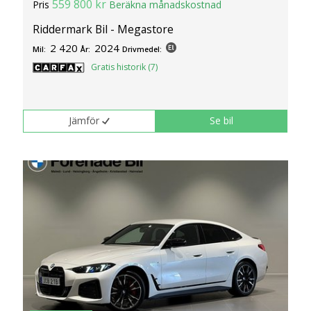
559 800 kr
Pris
Beräkna månadskostnad
klickar du på Anpassa. Du kan alltid ändra dina
inställningar för cookies.
Riddermark Bil - Megastore
2 420
2024
Mil:
År:
Drivmedel:
Gratis historik (7)
Jämför
Se bil