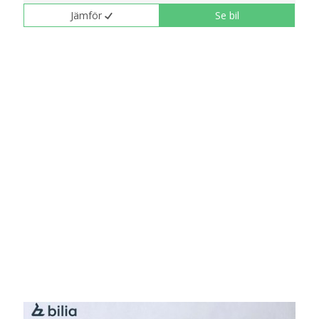
Jämför
Se bil