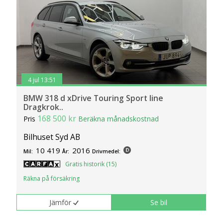
4 jul 13:51
BMW 318 d xDrive Touring Sport line
Dragkrok..
168 500 kr
Pris
Beräkna månadskostnad
Bilhuset Syd AB
10 419
2016
Mil:
År:
Drivmedel:
Gratis historik (15)
Räkna på försäkring
Jämför
Se bil