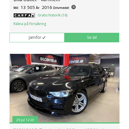
13 505
2016
Mil:
År:
Drivmedel:
Gratis historik (16)
Räkna på försäkring
Jämför
Se bil
29 jul 12:41