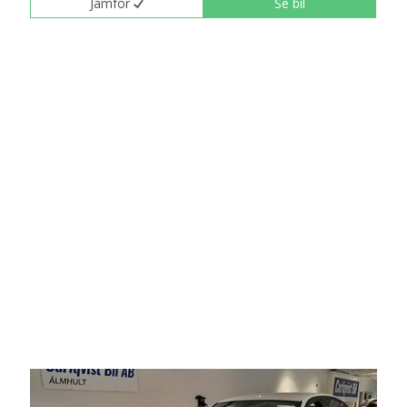
Jämför
Se bil