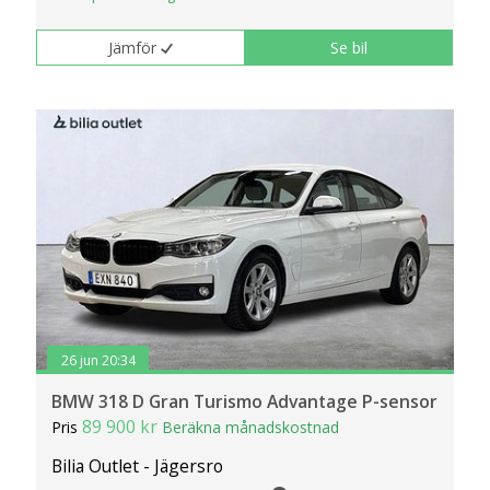
Jämför
Se bil
26 jun 20:34
BMW 318 D Gran Turismo Advantage P-sensor
89 900 kr
Pris
Beräkna månadskostnad
Bilia Outlet - Jägersro