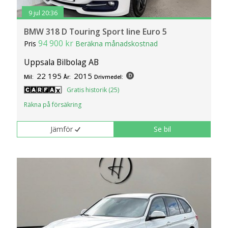
9 jul 20:36
BMW 318 D Touring Sport line Euro 5
94 900 kr
Pris
Beräkna månadskostnad
Uppsala Bilbolag AB
22 195
2015
Mil:
År:
Drivmedel:
Gratis historik (25)
Räkna på försäkring
Jämför
Se bil