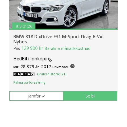
8 jul 21:26
BMW 318 D xDrive F31 M-Sport Drag 6-Vxl
Nybes..
129 900 kr
Pris
Beräkna månadskostnad
HedBil i Jönköping
28 379
2017
Mil:
År:
Drivmedel:
Gratis historik (21)
Räkna på försäkring
Jämför
Se bil