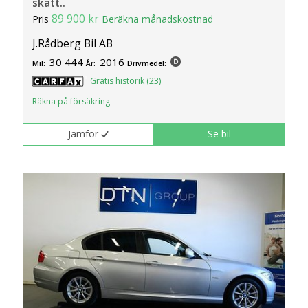
skatt..
89 900 kr
Pris
Beräkna månadskostnad
J.Rådberg Bil AB
30 444
2016
Mil:
År:
Drivmedel:
Gratis historik (23)
Räkna på försäkring
Jämför
Se bil