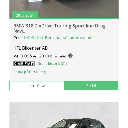
28 jul 20:21
BMW 318 D xDrive Touring Sport line Drag-
Navi..
189 900 kr
Pris
Beräkna månadskostnad
KFL Bilcenter AB
9 096
2018
Mil:
År:
Drivmedel:
Gratis historik (21)
Räkna på försäkring
Jämför
Se bil