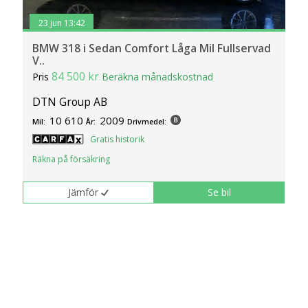
23 jun 13:42
BMW 318 i Sedan Comfort Låga Mil Fullservad
V..
84 500 kr
Pris
Beräkna månadskostnad
DTN Group AB
10 610
2009
Mil:
År:
Drivmedel:
Gratis historik
Räkna på försäkring
Jämför
Se bil