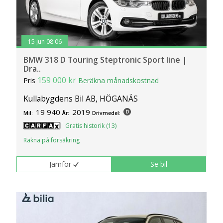
15 jun 08:06
BMW 318 D Touring Steptronic Sport line |
Dra..
159 000 kr
Pris
Beräkna månadskostnad
Kullabygdens Bil AB, HÖGANÄS
19 940
2019
Mil:
År:
Drivmedel:
Gratis historik (13)
Räkna på försäkring
Jämför
Se bil