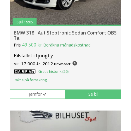
8 jul 19:05
BMW 318 I Aut Steptronic Sedan Comfort OBS
Ta..
49 500 kr
Pris
Beräkna månadskostnad
Bilstallet i Ljungby
17 000
2012
Mil:
År:
Drivmedel:
Gratis historik (26)
Räkna på försäkring
Jämför
Se bil