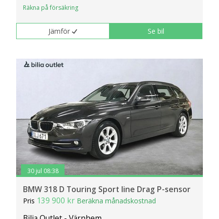
Räkna på försäkring
Jämför
Se bil
30 jul 08:38
BMW 318 D Touring Sport line Drag P-sensor
139 900 kr
Pris
Beräkna månadskostnad
Bilia Outlet - Värnhem