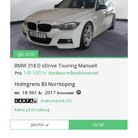
igår 20:03
BMW 318 D xDrive Touring Manuell
149 500 kr
Pris
Beräkna månadskostnad
Holmgrens Bil Norrköping
18 961
2017
Mil:
År:
Drivmedel:
Gratis historik (31)
Räkna på försäkring
Jämför
Se bil