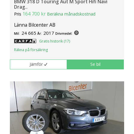
BMW 318 D Touring Aut M Sport Hifi Navi
Drag..
164 700 kr
Pris
Beräkna månadskostnad
Länna Bilcenter AB
24 665
2017
Mil:
År:
Drivmedel:
Gratis historik (17)
Räkna på försäkring
Jämför
Se bil