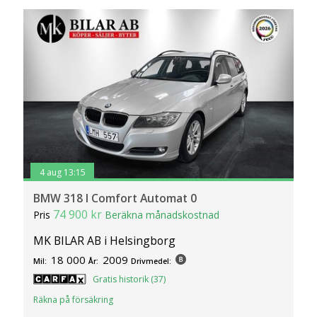
4 aug 13:15
BMW 318 I Comfort Automat 0
74 900 kr
Pris
Beräkna månadskostnad
MK BILAR AB i Helsingborg
18 000
2009
Mil:
År:
Drivmedel:
Gratis historik (37)
Räkna på försäkring