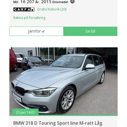
16 207
2015
Mil:
År:
Drivmedel:
Gratis historik (20)
Räkna på försäkring
Jämför
Se bil
23 jun 14:01
BMW 318 D Touring Sport line M-ratt Låg