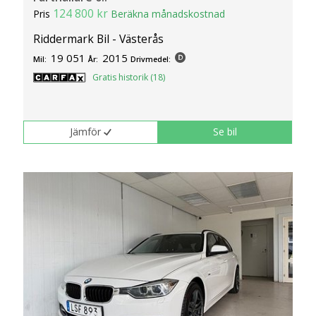
124 800 kr
Pris
Beräkna månadskostnad
Riddermark Bil - Västerås
19 051
2015
Mil:
År:
Drivmedel:
Gratis historik (18)
Jämför
Se bil