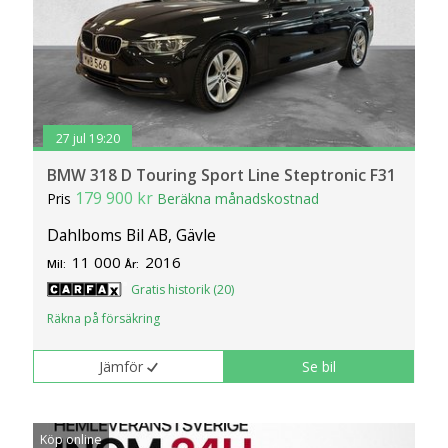
27 jul 19:20
BMW 318 D Touring Sport Line Steptronic F31
179 900 kr
Pris
Beräkna månadskostnad
Dahlboms Bil AB, Gävle
11 000
2016
Mil:
År:
Gratis historik (20)
Räkna på försäkring
Jämför
Se bil
Köp online