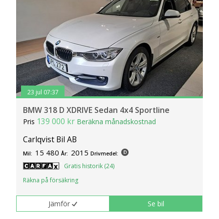
23 jul 07:37
BMW 318 D XDRIVE Sedan 4x4 Sportline
139 000 kr
Pris
Beräkna månadskostnad
Carlqvist Bil AB
15 480
2015
Mil:
År:
Drivmedel:
Gratis historik (24)
Räkna på försäkring
Jämför
Se bil