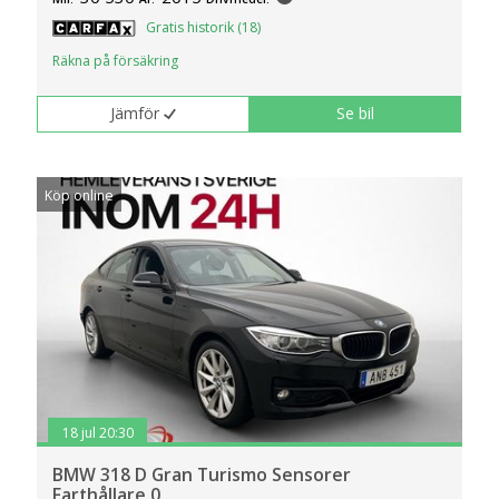
klickar du på Anpassa. Du kan alltid ändra dina
Gratis historik (18)
inställningar för cookies.
Räkna på försäkring
Jämför
Se bil
Köp online
18 jul 20:30
BMW 318 D Gran Turismo Sensorer
Farthållare 0..