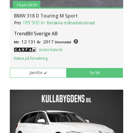
16 jun 20:39
BMW 318 D Touring M Sport
189 900 kr
Pris
Beräkna månadskostnad
TrendBil Sverige AB
12 131
2017
Mil:
År:
Drivmedel:
Gratis historik
Räkna på försäkring
Jämför
Se bil