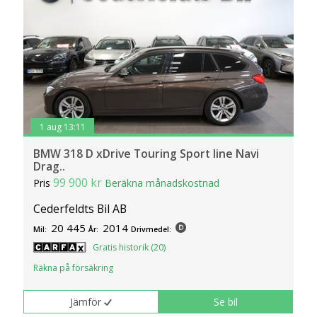
1 aug 13:11
BMW 318 D xDrive Touring Sport line Navi
Drag..
99 900 kr
Pris
Beräkna månadskostnad
Cederfeldts Bil AB
20 445
2014
Mil:
År:
Drivmedel:
Gratis historik (20)
Räkna på försäkring
Jämför
Se bil