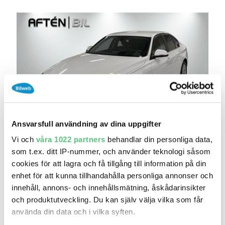
Ansvarsfull användning av dina uppgifter
20 jul 20:25
Vi och
våra 1022 partners
behandlar din personliga data,
BMW 318 D Bluetooth|Sv-såld|2 Brukare
som t.ex. ditt IP-nummer, och använder teknologi såsom
119 900 kr
Pris
Beräkna månadskostnad
cookies för att lagra och få tillgång till information på din
Aftén Bil KIA Begagnat Barkarby
enhet för att kunna tillhandahålla personliga annonser och
innehåll, annons- och innehållsmätning, åskådarinsikter
12 342
2013
Mil:
År:
Drivmedel:
och produktutveckling. Du kan själv välja vilka som får
Gratis historik (20)
använda din data och i vilka syften.
Räkna på försäkring