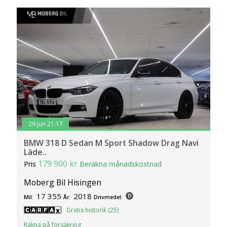
29 jun 21:17
BMW 318 D Sedan M Sport Shadow Drag Navi
Läde..
179 900 kr
Pris
Beräkna månadskostnad
Moberg Bil Hisingen
17 355
2018
Mil:
År:
Drivmedel:
Gratis historik (25)
Räkna på försäkring