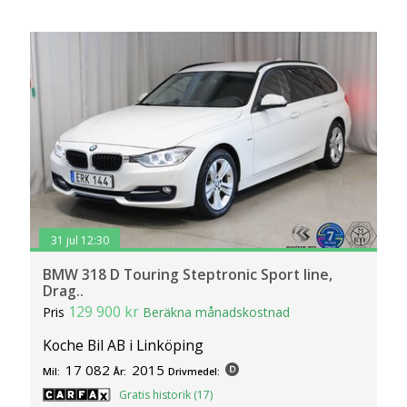
31 jul 12:30
BMW 318 D Touring Steptronic Sport line,
Drag..
129 900 kr
Pris
Beräkna månadskostnad
Koche Bil AB i Linköping
17 082
2015
Mil:
År:
Drivmedel:
Gratis historik (17)