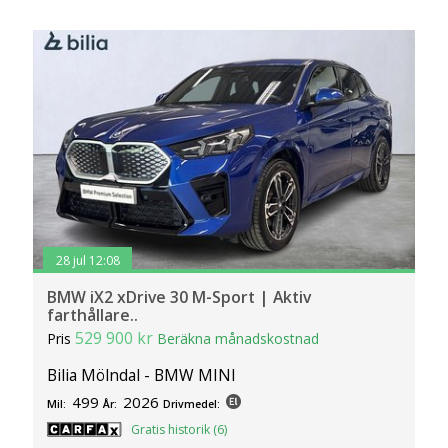
28 jul 12:08
BMW iX2 xDrive 30 M-Sport | Aktiv
farthållare..
529 900 kr
Pris
Beräkna månadskostnad
Bilia Mölndal - BMW MINI
499
2026
Mil:
År:
Drivmedel:
Gratis historik (6)