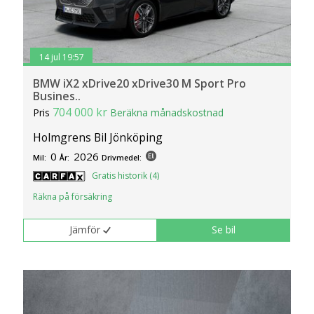
14 jul 19:57
BMW iX2 xDrive20 xDrive30 M Sport Pro
Busines..
704 000 kr
Pris
Beräkna månadskostnad
Holmgrens Bil Jönköping
0
2026
Mil:
År:
Drivmedel:
Gratis historik (4)
Räkna på försäkring
Jämför
Se bil