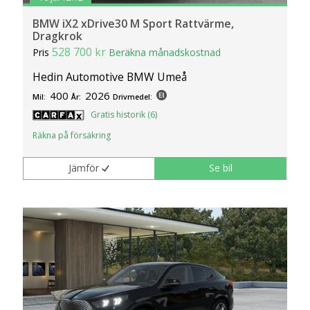
BMW iX2 xDrive30 M Sport Rattvärme,
Dragkrok
528 700 kr
Pris
Beräkna månadskostnad
Hedin Automotive BMW Umeå
400
2026
Mil:
År:
Drivmedel:
Gratis historik (6)
Räkna på försäkring
Jämför
Se bil