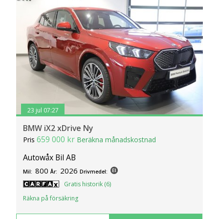
23 jul 07:27
BMW iX2 xDrive Ny
659 000 kr
Pris
Beräkna månadskostnad
Autowåx Bil AB
800
2026
Mil:
År:
Drivmedel:
Gratis historik (6)
Räkna på försäkring