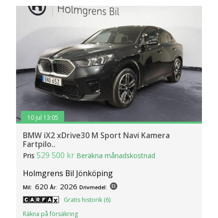
10 jul 13:05
BMW iX2 xDrive30 M Sport Navi Kamera
Fartpilo..
529 500 kr
Pris
Beräkna månadskostnad
Holmgrens Bil Jönköping
620
2026
Mil:
År:
Drivmedel:
Gratis historik (6)
Räkna på försäkring