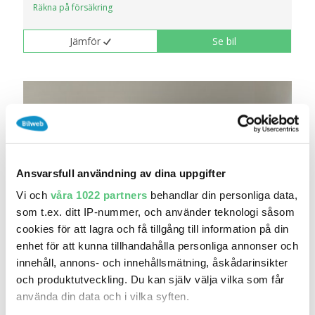
Räkna på försäkring
Jämför
Se bil
Ansvarsfull användning av dina uppgifter
Vi och
våra 1022 partners
behandlar din personliga data,
som t.ex. ditt IP-nummer, och använder teknologi såsom
cookies för att lagra och få tillgång till information på din
28 jul 07:19
enhet för att kunna tillhandahålla personliga annonser och
innehåll, annons- och innehållsmätning, åskådarinsikter
BMW iX2 xDrive30, M-Sport. Driving Assistant..
och produktutveckling. Du kan själv välja vilka som får
519 000 kr
Pris
Beräkna månadskostnad
använda din data och i vilka syften.
Förenade Bil i Kristianstad