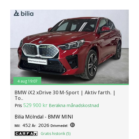
4 aug 19:07
BMW iX2 xDrive 30 M-Sport | Aktiv farth. |
To..
529 900 kr
Pris
Beräkna månadskostnad
Bilia Mölndal - BMW MINI
452
2026
Mil:
År:
Drivmedel:
Gratis historik (5)