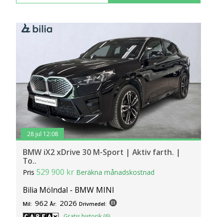
28 jul 12:08
BMW iX2 xDrive 30 M-Sport | Aktiv farth. |
To..
529 900 kr
Pris
Beräkna månadskostnad
Bilia Mölndal - BMW MINI
962
2026
Mil:
År:
Drivmedel:
Gratis historik (6)