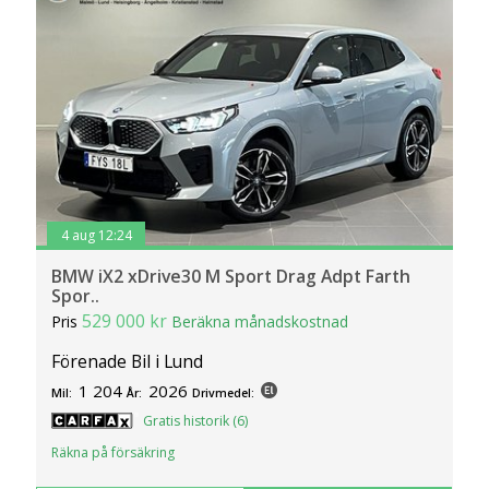
4 aug 12:24
BMW iX2 xDrive30 M Sport Drag Adpt Farth
Spor..
529 000 kr
Pris
Beräkna månadskostnad
Förenade Bil i Lund
1 204
2026
Mil:
År:
Drivmedel:
Gratis historik (6)
Räkna på försäkring