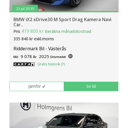
23 jul 20:35
BMW iX2 xDrive30 M Sport Drag Kamera Navi
Car..
419 800 kr
Pris
Beräkna månadskostnad
335 840 kr exkl.moms
Riddermark Bil - Västerås
9 078
2025
Mil:
År:
Drivmedel:
Gratis historik (7)
Jämför
Se bil