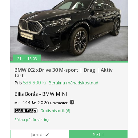
21 jul 13:03
BMW iX2 xDrive 30 M-sport | Drag | Aktiv
fart..
539 900 kr
Pris
Beräkna månadskostnad
Bilia Borås - BMW MINI
444
2026
Mil:
År:
Drivmedel:
Gratis historik (6)
Räkna på försäkring
Jämför
Se bil