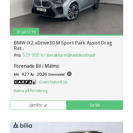
31 jul 12:18
BMW iX2 xDrive30 M Sport Park Assist Drag
Rat..
529 900 kr
Pris
Beräkna månadskostnad
Förenade Bil i Malmö
427
2026
Mil:
År:
Drivmedel:
Gratis historik (6)
Räkna på försäkring
Jämför
Se bil