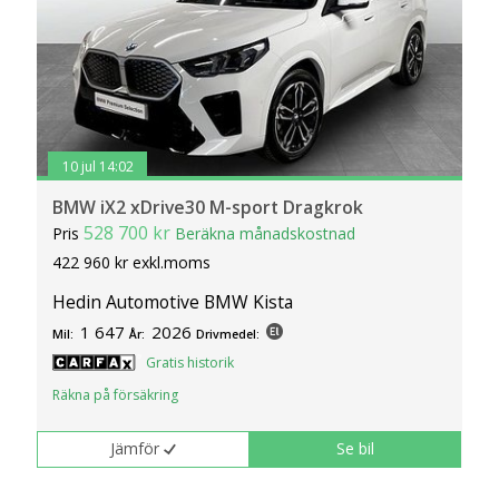
10 jul 14:02
BMW iX2 xDrive30 M-sport Dragkrok
528 700 kr
Pris
Beräkna månadskostnad
422 960 kr exkl.moms
Hedin Automotive BMW Kista
1 647
2026
Mil:
År:
Drivmedel:
Gratis historik
Räkna på försäkring
Jämför
Se bil