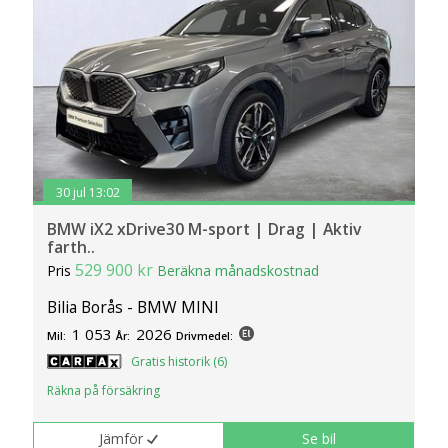
30 jul 13:02
BMW iX2 xDrive30 M-sport | Drag | Aktiv
farth..
529 900 kr
Pris
Beräkna månadskostnad
Bilia Borås - BMW MINI
1 053
2026
Mil:
År:
Drivmedel:
Gratis historik (6)
Räkna på försäkring
Jämför
Se bil