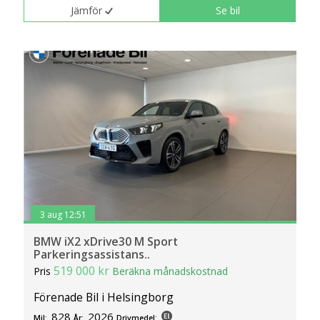
Jämför
Se bil
3 aug 12:51
BMW iX2 xDrive30 M Sport
Parkeringsassistans..
519 000 kr
Pris
Beräkna månadskostnad
Förenade Bil i Helsingborg
828
2026
Mil:
År:
Drivmedel: