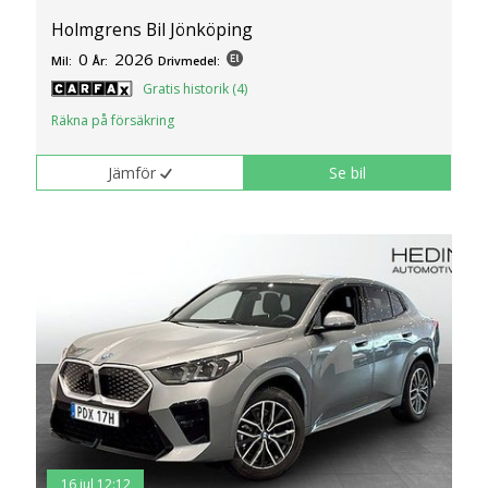
Holmgrens Bil Jönköping
0
2026
Mil:
År:
Drivmedel:
Gratis historik (4)
Räkna på försäkring
Jämför
Se bil
16 jul 12:12