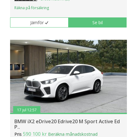
Räkna på försäkring
Jämför
Se bil
17 jul 12:57
BMW iX2 eDrive20 Edrive20 M Sport Active Ed
P..
590 100 kr
Pris
Beräkna månadskostnad