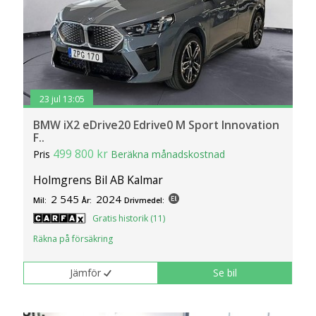
23 jul 13:05
BMW iX2 eDrive20 Edrive0 M Sport Innovation
F..
499 800 kr
Pris
Beräkna månadskostnad
Holmgrens Bil AB Kalmar
2 545
2024
Mil:
År:
Drivmedel:
Gratis historik (11)
Räkna på försäkring
Jämför
Se bil