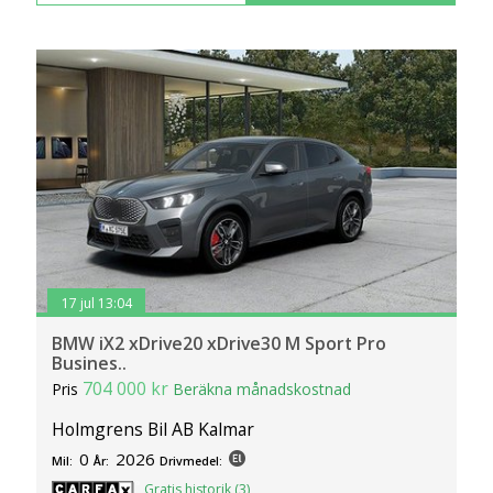
17 jul 13:04
BMW iX2 xDrive20 xDrive30 M Sport Pro
Busines..
704 000 kr
Pris
Beräkna månadskostnad
Holmgrens Bil AB Kalmar
0
2026
Mil:
År:
Drivmedel:
Gratis historik (3)