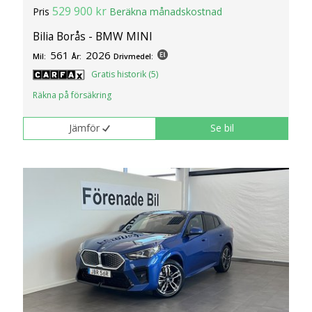
529 900 kr
Pris
Beräkna månadskostnad
Bilia Borås - BMW MINI
561
2026
Mil:
År:
Drivmedel:
Gratis historik (5)
Räkna på försäkring
Jämför
Se bil