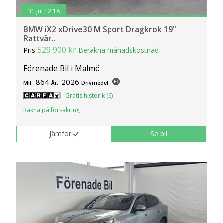
31 jul 12:18
BMW iX2 xDrive30 M Sport Dragkrok 19"
Rattvär..
529 900 kr
Pris
Beräkna månadskostnad
Förenade Bil i Malmö
864
2026
Mil:
År:
Drivmedel:
Gratis historik (6)
Räkna på försäkring
Jämför
Se bil