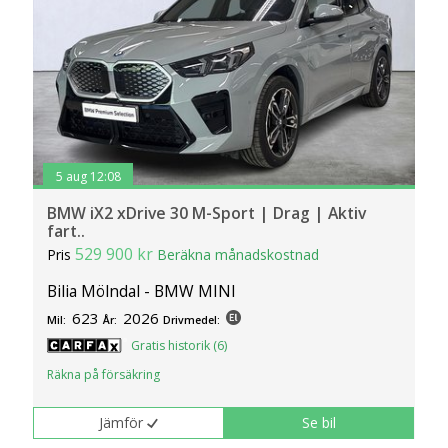
Drivlinor
AWD (798 bilar).
Till salu
Det finns ca 44 begagnade BMW iX2 till salu
på Bilweb med pris från 419 800 kr till 799
000 kr.
5 aug 12:08
BMW iX2 xDrive 30 M-Sport | Drag | Aktiv
fart..
529 900 kr
Pris
Beräkna månadskostnad
Bilia Mölndal - BMW MINI
623
2026
Mil:
År:
Drivmedel:
Gratis historik (6)
Räkna på försäkring
Jämför
Se bil