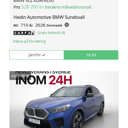
BMW iX2 XDRIVE30
klickar du på Anpassa. Du kan alltid ändra dina
528 700 kr
Pris
Beräkna månadskostnad
inställningar för cookies.
Hedin Automotive BMW Sundsvall
710
2026
Mil:
År:
Drivmedel:
Gratis historik (6)
Räkna på försäkring
Jämför
Se bil
Köp online