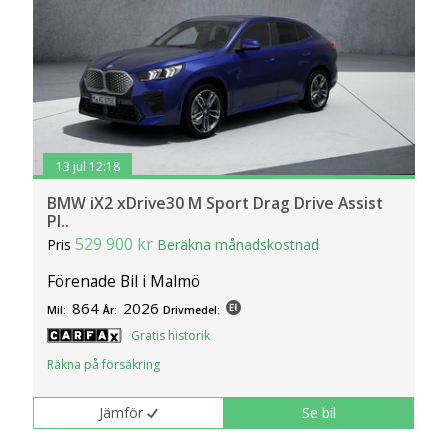
13 jul 12:18
BMW iX2 xDrive30 M Sport Drag Drive Assist
Pl..
529 900 kr
Pris
Beräkna månadskostnad
Förenade Bil i Malmö
864
2026
Mil:
År:
Drivmedel:
Gratis historik
Räkna på försäkring
Jämför
Se bil