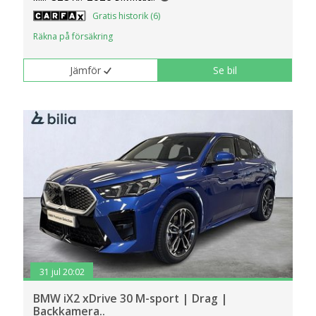
Gratis historik (6)
Räkna på försäkring
Jämför
Se bil
31 jul 20:02
BMW iX2 xDrive 30 M-sport | Drag |
Backkamera..