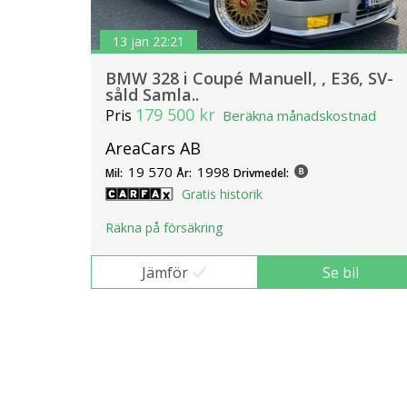
13 jan 22:21
BMW 328 i Coupé Manuell, , E36, SV-
såld Samla..
179 500 kr
Pris
Beräkna månadskostnad
AreaCars AB
19 570
1998
Mil:
År:
Drivmedel:
Gratis historik
Räkna på försäkring
Jämför
Se bil