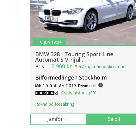
10 jun 19:04
BMW 328 i Touring Sport Line
Automat S V-hjul..
112 900 kr
Pris
Beräkna månadskostnad
Bilförmedlingen Stockholm
15 650
2013
Mil:
År:
Drivmedel:
Gratis historik (39)
Räkna på försäkring
Jämför
Se bil