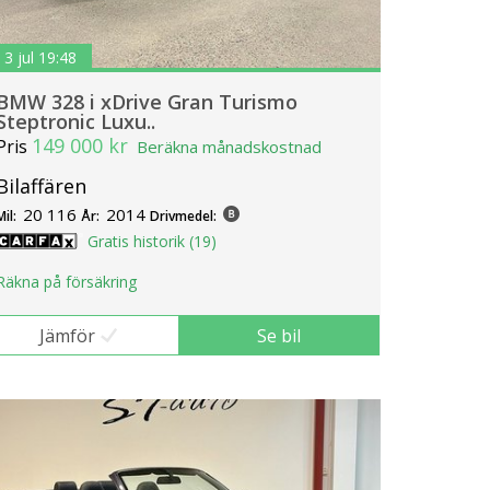
3 jul 19:48
BMW 328 i xDrive Gran Turismo
Steptronic Luxu..
149 000 kr
Pris
Beräkna månadskostnad
Bilaffären
20 116
2014
Mil:
År:
Drivmedel:
Gratis historik (19)
Räkna på försäkring
Jämför
Se bil