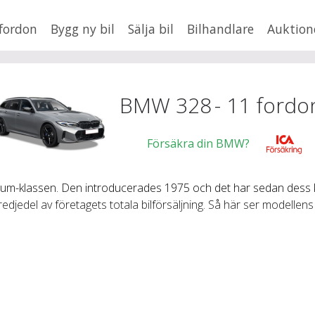
fordon
Bygg ny bil
Sälja bil
Bilhandlare
Auktion
HUSBIL/HUSVAGN
MC/MOPED/ATV
×
328
Jus
BMW 328
-
11
fordo
Försäkra din BMW?
xt
ium-klassen. Den introducerades 1975 och det har sedan dess k
djedel av företagets totala bilförsäljning. Så här ser modellens 
Fler
en
,
BMW
Mil från
Mil till
Lä
 (2005–2011)