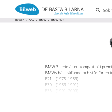
Sök 
PERSONBIL
TRANSPORT
Bilweb
Sök
BMW
BMW 328
BMW
×
Endast fordon från MRF-anslutna handlare
Visa endast BMW Premium Selection
Frite
BMW 3-serie är en kompakt bil i prem
BMWs bäst säljande och står för en tre
E21 – (1975–1983)
Populära märken
Volvo
,
Audi
,
Mercedes
,
Volkswag
E30 – (1983–1991)
År från
År till
E36 – (1991–2000)
E46 – (1999–2006)
E90 Sedan och E91 Touring (kombi) –
E92 – (2007–2011) Coupé