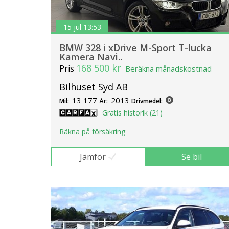
15 jul 13:53
BMW 328 i xDrive M-Sport T-lucka
Kamera Navi..
168 500 kr
Pris
Beräkna månadskostnad
Bilhuset Syd AB
13 177
2013
Mil:
År:
Drivmedel:
Gratis historik (21)
Räkna på försäkring
Jämför
Se bil