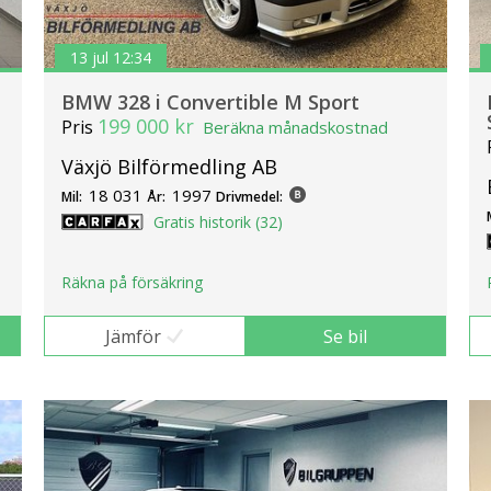
13 jul 12:34
BMW 328 i Convertible M Sport
199 000 kr
Pris
Beräkna månadskostnad
Växjö Bilförmedling AB
18 031
1997
Mil:
År:
Drivmedel:
Gratis historik (32)
Räkna på försäkring
Jämför
Se bil