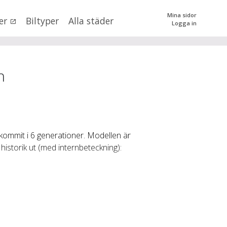
Mina sidor
er
Biltyper
Alla städer
Logga in
0
kr
till
mer än 500000
kr
tera priset genom att dra i knapparna
n
ommit i 6 generationer. Modellen är
historik ut (med internbeteckning):
SÖK
 val
n (alla)