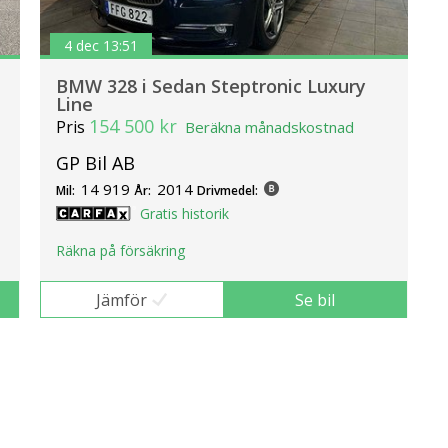
4 dec 13:51
BMW 328 i Sedan Steptronic Luxury
Line
154 500 kr
Pris
Beräkna månadskostnad
GP Bil AB
14 919
2014
Mil:
År:
Drivmedel:
Gratis historik
Räkna på försäkring
Jämför
Se bil