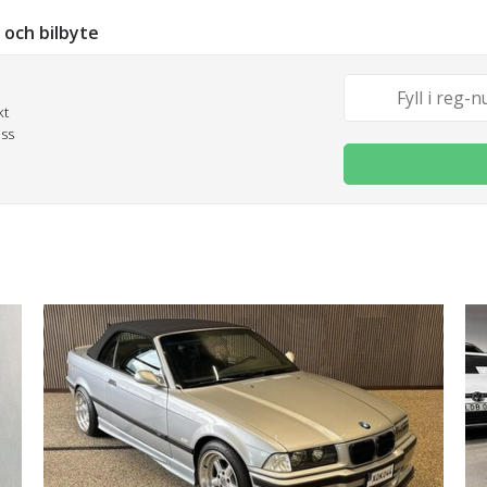
g och bilbyte
kt
oss