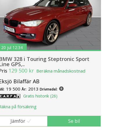
20 jul 12:34
BMW 328 i Touring Steptronic Sport
Line GPS,..
129 500 kr
Pris
Beräkna månadskostnad
Eksjö Bilaffär AB
19 500
2013
Mil:
År:
Drivmedel:
Gratis historik (26)
Räkna på försäkring
Jämför
Se bil