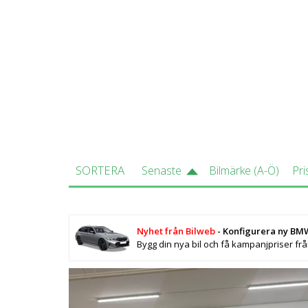
E93 – (2007–2011) Cabriolet
F30 – (2012–) Sedan
F31 – (2012–) Touring
BMW 3-serie (F-generationen) finns 
nuvarande generationen har en 4 lit
(baserad på 5-serien). Detta pga dera
Som begagnad ska du se upp med motors
SORTERA
Senaste
Bilmärke (A-Ö)
Pri
Nyhet från Bilweb
- Konfigurera ny BM
Bygg din nya bil och få kampanjpriser fr