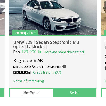
20 maj 21:02
BMW 328 i Sedan Steptronic M3
optik|Taklucka|..
129 900 kr
Pris
Beräkna månadskostnad
Bilgruppen AB
20 330
2012
Mil:
År:
Drivmedel:
Gratis historik (37)
Räkna på försäkring
Jämför
Se bil