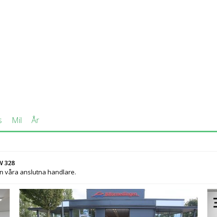
med både bensin- och dieselmotorer på mellan 114 och 404 hk.
ers V8 på 414 hk. BMW har uppnått ryktbarhet genom sina M-mo
s snabbhet och väghållning i kombination med att de fortfarand
tyrningsfel vilka är lätta att åtgärda genom ny mjukvara, annar
s
Mil
År
W 328
ån våra anslutna handlare.