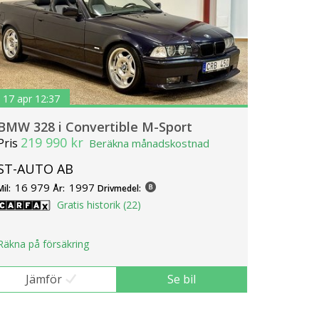
17 apr 12:37
BMW 328 i Convertible M-Sport
219 990 kr
Pris
Beräkna månadskostnad
ST-AUTO AB
16 979
1997
Mil:
År:
Drivmedel:
Gratis historik (22)
Räkna på försäkring
Jämför
Se bil