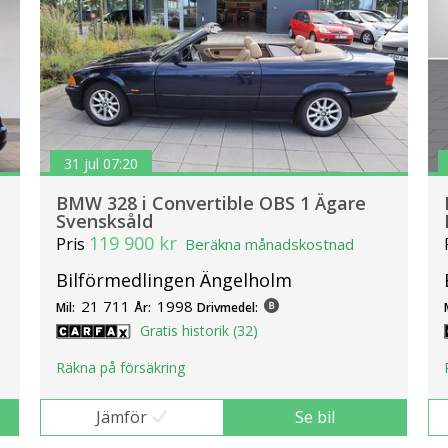
31 jul 07:20
BMW 328 i Convertible OBS 1 Ägare
Svensksåld
119 900 kr
Pris
Beräkna månadskostnad
Bilförmedlingen Ängelholm
21 711
1998
Mil:
År:
Drivmedel:
Gratis historik (32)
Räkna på försäkring
Jämför
Se bil