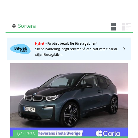
År från
År till
SÖK
Fler val
Sortera
Mil från
Mil till
Nyhet
- Få bäst betalt för företagsbilen!
Snabb hantering, högst servicenivå och bäst betalt när du
säljer företagsbilen.
×
Automatisk
Län (alla)
igår 13:38