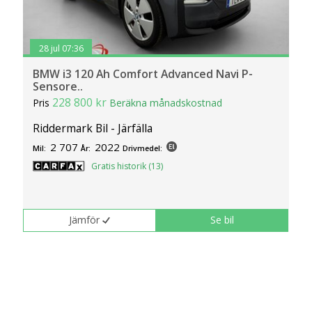
28 jul 07:36
BMW i3 120 Ah Comfort Advanced Navi P-
Sensore..
228 800 kr
Pris
Beräkna månadskostnad
Riddermark Bil - Järfälla
2 707
2022
Mil:
År:
Drivmedel:
Gratis historik (13)
Jämför
Se bil