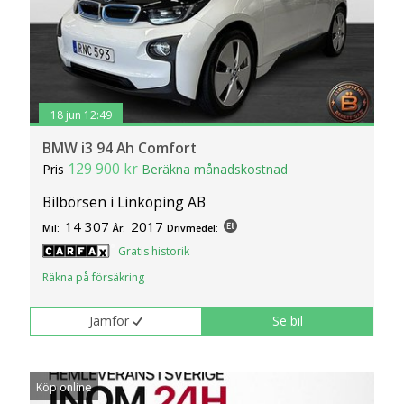
18 jun 12:49
BMW i3 94 Ah Comfort
129 900 kr
Pris
Beräkna månadskostnad
Bilbörsen i Linköping AB
14 307
2017
Mil:
År:
Drivmedel:
Gratis historik
Räkna på försäkring
Jämför
Se bil
Köp online