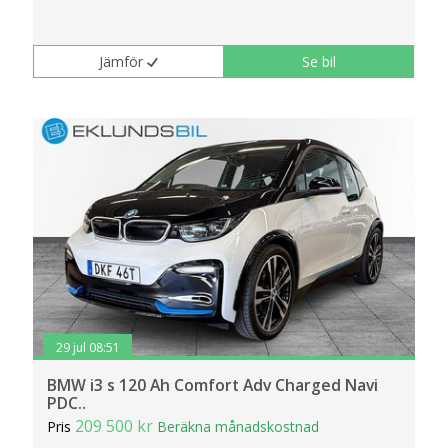
Jämför
Se bil
29 jul 08:51
BMW i3 s 120 Ah Comfort Adv Charged Navi
PDC..
209 500 kr
Pris
Beräkna månadskostnad