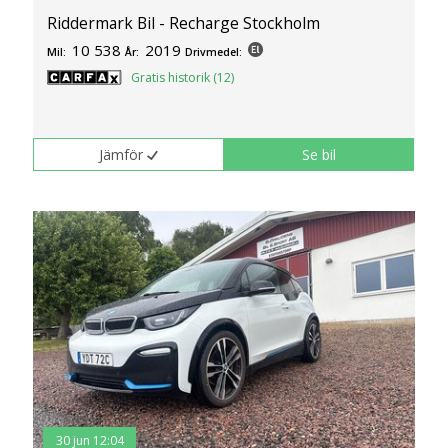
Riddermark Bil - Recharge Stockholm
10 538
2019
Mil:
År:
Drivmedel:
Gratis historik (12)
Jämför
Se bil
30 jun 12:04