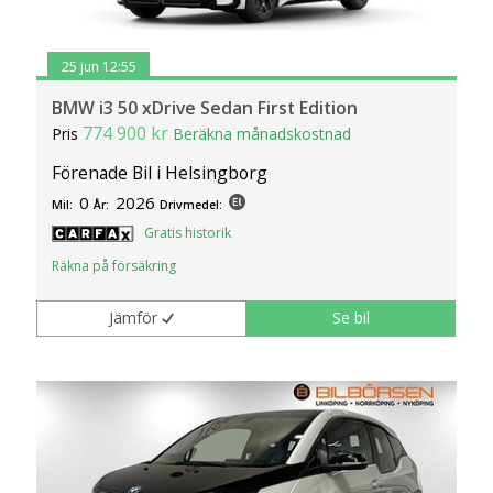
25 jun 12:55
BMW i3 50 xDrive Sedan First Edition
774 900 kr
Pris
Beräkna månadskostnad
Förenade Bil i Helsingborg
0
2026
Mil:
År:
Drivmedel:
Gratis historik
Räkna på försäkring
Jämför
Se bil