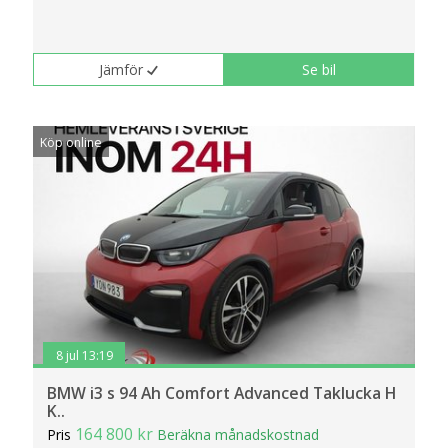
Jämför
Se bil
Köp online
8 jul 13:19
BMW i3 s 94 Ah Comfort Advanced Taklucka H
K..
164 800 kr
Pris
Beräkna månadskostnad