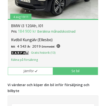
4 aug 19:11
BMW i3 120Ah, I01
184 900 kr
Pris
Beräkna månadskostnad
Kvdbil Kungälv (Ellesbo)
4 543
2019
Mil:
År:
Drivmedel:
Gratis historik (13)
Räkna på försäkring
Jämför
Se bil
Vi värderar och köper din bil inför försäljning och
bilbyte