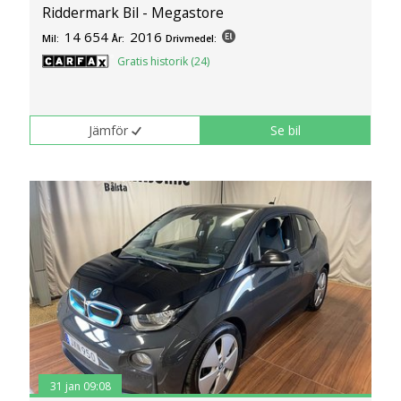
Riddermark Bil - Megastore
14 654
2016
Mil:
År:
Drivmedel:
Gratis historik (24)
Jämför
Se bil
31 jan 09:08