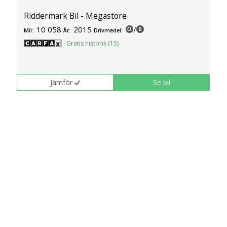
Riddermark Bil - Megastore
10 058
2015
/
Mil:
År:
Drivmedel:
Gratis historik (15)
Jämför
Se bil