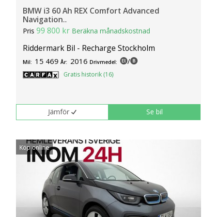
BMW i3 60 Ah REX Comfort Advanced
Navigation..
99 800 kr
Pris
Beräkna månadskostnad
Riddermark Bil - Recharge Stockholm
15 469
2016
/
Mil:
År:
Drivmedel:
Gratis historik (16)
Jämför
Se bil
Köp online