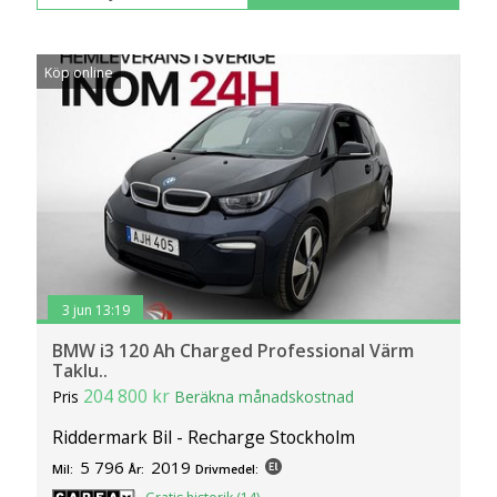
Köp online
3 jun 13:19
BMW i3 120 Ah Charged Professional Värm
Taklu..
204 800 kr
Pris
Beräkna månadskostnad
Riddermark Bil - Recharge Stockholm
5 796
2019
Mil:
År:
Drivmedel: