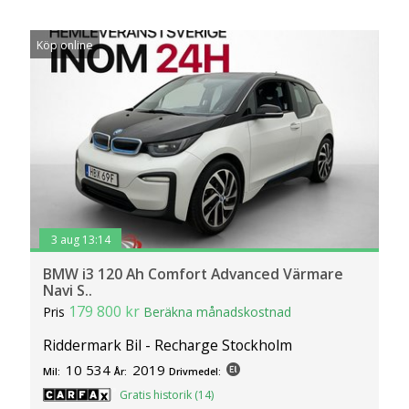
Köp online
3 aug 13:14
BMW i3 120 Ah Comfort Advanced Värmare
Navi S..
179 800 kr
Pris
Beräkna månadskostnad
Riddermark Bil - Recharge Stockholm
10 534
2019
Mil:
År:
Drivmedel:
Gratis historik (14)