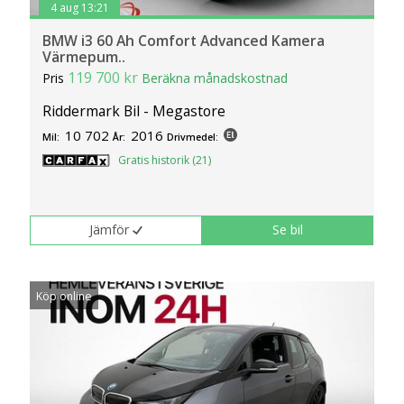
4 aug 13:21
BMW i3 60 Ah Comfort Advanced Kamera
Värmepum..
119 700 kr
Pris
Beräkna månadskostnad
Riddermark Bil - Megastore
10 702
2016
Mil:
År:
Drivmedel:
Gratis historik (21)
Jämför
Se bil
Köp online