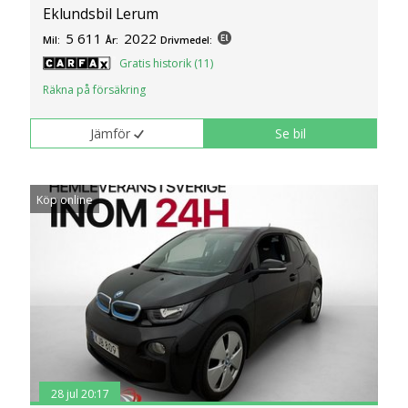
Eklundsbil Lerum
5 611
2022
Mil:
År:
Drivmedel:
Gratis historik (11)
Räkna på försäkring
Jämför
Se bil
Köp online
28 jul 20:17