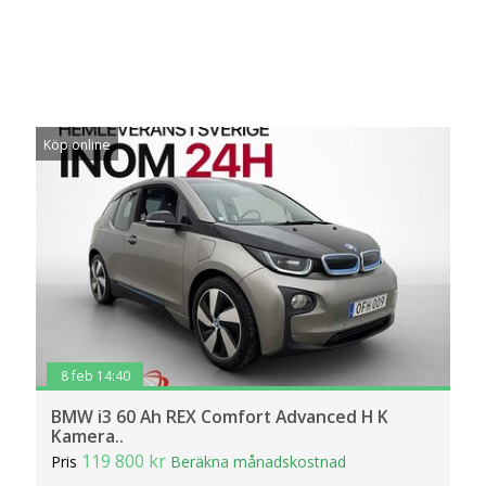
Köp online
8 feb 14:40
BMW i3 60 Ah REX Comfort Advanced H K
Kamera..
119 800 kr
Pris
Beräkna månadskostnad