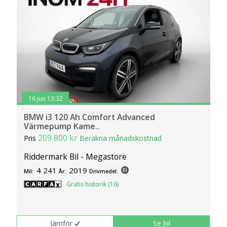
16 jun 13:32
BMW i3 120 Ah Comfort Advanced
Värmepump Kame..
209 800 kr
Pris
Beräkna månadskostnad
Riddermark Bil - Megastore
4 241
2019
Mil:
År:
Drivmedel:
Gratis historik (16)
Jämför
Se bil