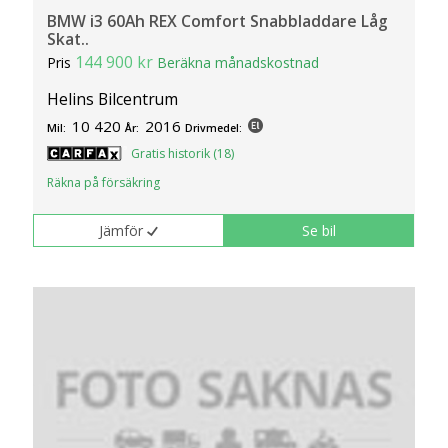
BMW i3 60Ah REX Comfort Snabbladdare Låg
Skat..
144 900 kr
Pris
Beräkna månadskostnad
Helins Bilcentrum
10 420
2016
Mil:
År:
Drivmedel:
Gratis historik (18)
Räkna på försäkring
Jämför
Se bil