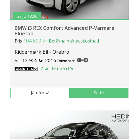
27 jul 13:36
BMW i3 REX Comfort Advanced P-Värmare
Bluetoo..
104 800 kr
Pris
Beräkna månadskostnad
Riddermark Bil - Örebro
13 955
2016
/
Mil:
År:
Drivmedel:
Gratis historik (19)
Jämför
Se bil