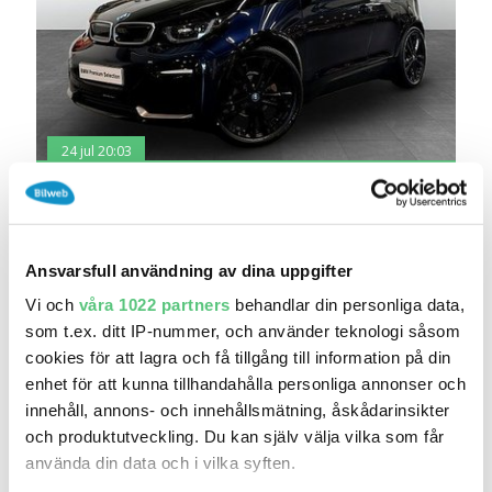
24 jul 20:03
BMW i3 120ah Backkamera
198 700 kr
Pris
Beräkna månadskostnad
Hedin Automotive BMW Danderyd
Ansvarsfull användning av dina uppgifter
9 474
2022
Mil:
År:
Drivmedel:
Vi och
våra 1022 partners
behandlar din personliga data,
Gratis historik (12)
som t.ex. ditt IP-nummer, och använder teknologi såsom
Räkna på försäkring
cookies för att lagra och få tillgång till information på din
enhet för att kunna tillhandahålla personliga annonser och
Jämför
Se bil
innehåll, annons- och innehållsmätning, åskådarinsikter
och produktutveckling. Du kan själv välja vilka som får
använda din data och i vilka syften.