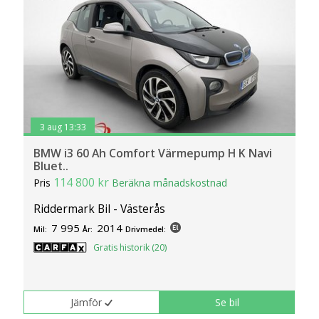
3 aug 13:33
BMW i3 60 Ah Comfort Värmepump H K Navi
Bluet..
114 800 kr
Pris
Beräkna månadskostnad
Riddermark Bil - Västerås
7 995
2014
Mil:
År:
Drivmedel:
Gratis historik (20)
Jämför
Se bil