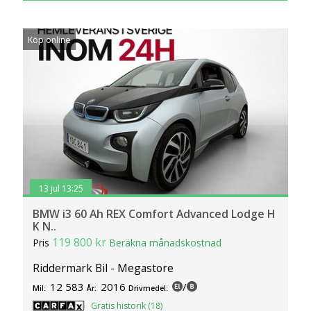
klickar du på Anpassa. Du kan alltid ändra dina
inställningar för cookies.
Köp online
13 jul 13:25
BMW i3 60 Ah REX Comfort Advanced Lodge H
K N..
119 800 kr
Pris
Beräkna månadskostnad
Riddermark Bil - Megastore
12 583
2016
/
Mil:
År:
Drivmedel:
Gratis historik (18)