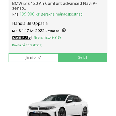
BMW i3 s 120 Ah Comfort advanced Navi P-
senso..
199 900 kr
Pris
Beräkna månadskostnad
Handla Bil Uppsala
8 147
2022
Mil:
År:
Drivmedel:
Gratis historik (13)
Räkna på försäkring
Jämför
Se bil