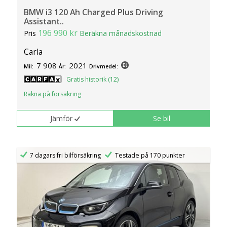
BMW i3 120 Ah Charged Plus Driving
Assistant..
196 990 kr
Pris
Beräkna månadskostnad
Carla
7 908
2021
Mil:
År:
Drivmedel:
Gratis historik (12)
Räkna på försäkring
Jämför
Se bil
7 dagars fri bilförsäkring
Testade på 170 punkter