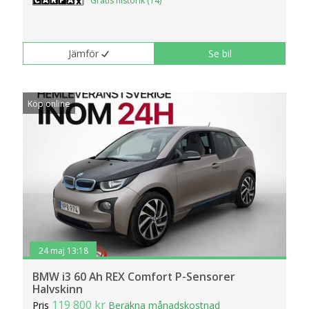
Gratis historik (14)
Jämför
Se bil
Köp online
24 maj 13:18
BMW i3 60 Ah REX Comfort P-Sensorer
Halvskinn
119 800 kr
Pris
Beräkna månadskostnad