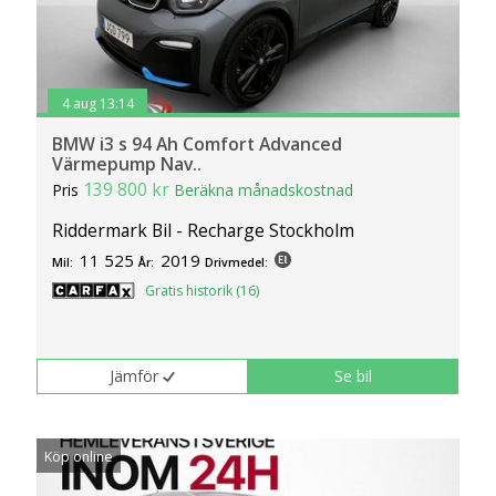
4 aug 13:14
BMW i3 s 94 Ah Comfort Advanced
Värmepump Nav..
139 800 kr
Pris
Beräkna månadskostnad
Riddermark Bil - Recharge Stockholm
11 525
2019
Mil:
År:
Drivmedel:
Gratis historik (16)
Jämför
Se bil
Köp online