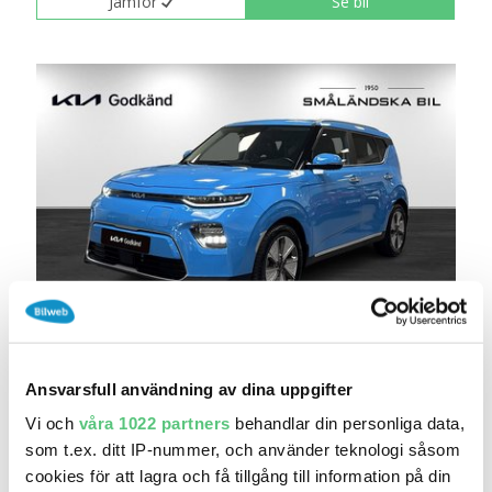
Jämför
Se bil
29 maj 12:07
Kia e-Soul 64 kWh Advance Long Godkänd
279 000 kr
Pris
Beräkna månadskostnad
Ansvarsfull användning av dina uppgifter
Småländska Bil AB
Vi och
våra 1022 partners
behandlar din personliga data,
som t.ex. ditt IP-nummer, och använder teknologi såsom
3 410
2023
Mil:
År:
Drivmedel:
cookies för att lagra och få tillgång till information på din
Gratis historik (9)