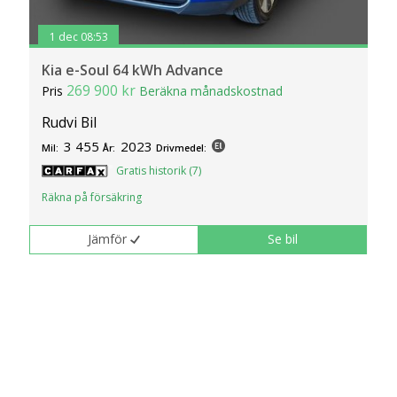
1 dec 08:53
Kia e-Soul 64 kWh Advance
269 900 kr
Pris
Beräkna månadskostnad
Rudvi Bil
3 455
2023
Mil:
År:
Drivmedel:
Gratis historik (7)
Räkna på försäkring
Jämför
Se bil