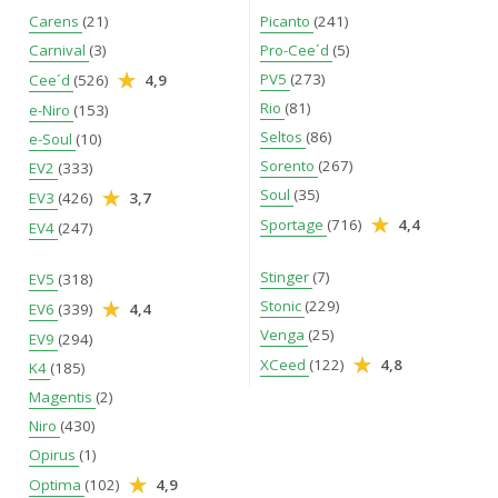
Carens
(21)
Picanto
(241)
Carnival
(3)
Pro-Cee´d
(5)
PV5
(273)
Cee´d
(526)
4,9
Rio
(81)
e-Niro
(153)
Seltos
(86)
e-Soul
(10)
Sorento
(267)
EV2
(333)
Soul
(35)
EV3
(426)
3,7
Sportage
(716)
4,4
EV4
(247)
Stinger
(7)
EV5
(318)
Stonic
(229)
EV6
(339)
4,4
Venga
(25)
EV9
(294)
XCeed
(122)
4,8
K4
(185)
Magentis
(2)
Niro
(430)
Opirus
(1)
Optima
(102)
4,9