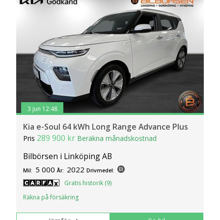
3 jun 12:48
Kia e-Soul 64 kWh Long Range Advance Plus
289 900 kr
Pris
Beräkna månadskostnad
Bilbörsen i Linköping AB
5 000
2022
Mil:
År:
Drivmedel:
Gratis historik (9)
Räkna på försäkring