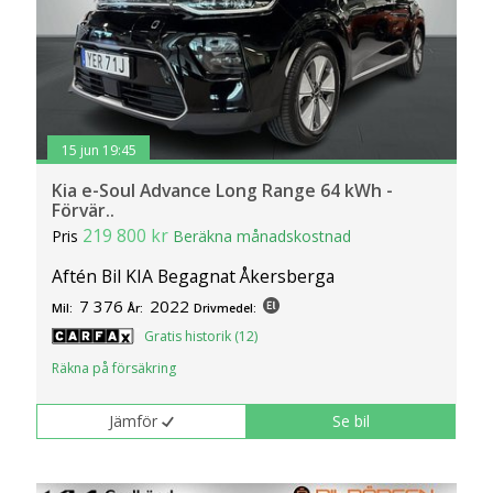
15 jun 19:45
Kia e-Soul Advance Long Range 64 kWh -
Förvär..
219 800 kr
Pris
Beräkna månadskostnad
Aftén Bil KIA Begagnat Åkersberga
7 376
2022
Mil:
År:
Drivmedel:
Gratis historik (12)
Räkna på försäkring
Jämför
Se bil