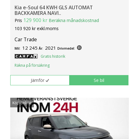
Kia e-Soul 64 KWH GLS AUTOMAT
BACKKAMERA NAVI..
129 900 kr
Pris
Beräkna månadskostnad
103 920 kr exkl.moms
Car Trade
12 245
2021
Mil:
År:
Drivmedel:
Gratis historik
Räkna på försäkring
Jämför
Se bil
Köp online