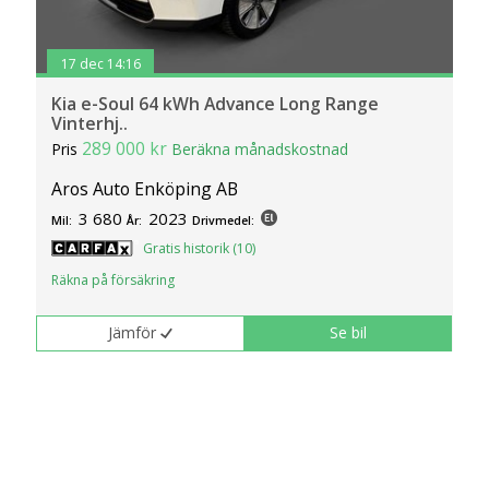
17 dec 14:16
Kia e-Soul 64 kWh Advance Long Range
Vinterhj..
289 000 kr
Pris
Beräkna månadskostnad
Aros Auto Enköping AB
3 680
2023
Mil:
År:
Drivmedel:
Gratis historik (10)
Räkna på försäkring
Jämför
Se bil