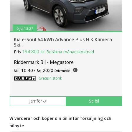
6 jul 13:27
Kia e-Soul 64 kWh Advance Plus H K Kamera
Ski..
194 800 kr
Pris
Beräkna månadskostnad
Riddermark Bil - Megastore
10 407
2020
Mil:
År:
Drivmedel:
Gratis historik
Jämför
Se bil
Vi värderar och köper din bil inför försäljning och
bilbyte