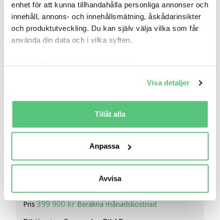
enhet för att kunna tillhandahålla personliga annonser och
Räkna på försäkring
innehåll, annons- och innehållsmätning, åskådarinsikter
och produktutveckling. Du kan själv välja vilka som får
Jämför
Se bil
använda din data och i vilka syften.
Med din tillåtelse skulle vi även vilja:
Samla in information om din geografiska plats
Visa detaljer
som kan ha en noggrannhet på upp till flera meter
Identifiera din enhet genom att aktivt skanna den
för specifika kännetecken (fingeravtryck)
Tillåt alla
Ta reda på mer om hur dina personliga uppgifter
behandlas och ställ in dina preferenser i
detaljsektionen
.
Anpassa
Du kan ändra eller dra tillbaka ditt samtycke när som
helst från cookie-förklaringen.
23 apr 19:17
Avvisa
Vi använder cookies för att förbättra din
Kia e-Soul Advance Plus Long Range 64 kWh
användarupplevelse på Bilweb. Även för att tillhandahålla
399 900 kr
Pris
Beräkna månadskostnad
en säker - och trygg marknadsplats och för att kunna ge