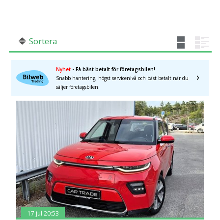
SÖK
Fler val
Mil från
Mil till
Sortera
Nyhet
- Få bäst betalt för företagsbilen!
Snabb hantering, högst servicenivå och bäst betalt när du
×
Automatisk
säljer företagsbilen.
Län (alla)
17 jul 20:53