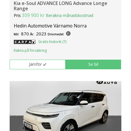
Kia e-Soul ADVANCE LONG Advance Longe
Range
309 900 kr
Pris
Beräkna månadskostnad
Hedin Automotive Värnamo Norra
870
2023
Mil:
År:
Drivmedel:
Gratis historik (7)
Räkna på försäkring
Jämför
Se bil