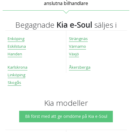
anslutna bilhandlare
Begagnade
Kia e-Soul
säljes i
Enköping
Strängnäs
Eskilstuna
Värnamo
Handen
Växjö
Karlskrona
Åkersberga
Linköping
Skogås
Kia modeller
Bli först med att ge omdöme på Kia e-Soul