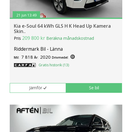
21 jun 13:49
Kia e-Soul 64 kWh GLS H K Head Up Kamera
Skin..
209 800 kr
Pris
Beräkna månadskostnad
Riddermark Bil - Länna
7 818
2020
Mil:
År:
Drivmedel:
Gratis historik (13)
Jämför
Se bil