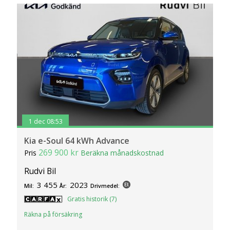
1 dec 08:53
Kia e-Soul 64 kWh Advance
269 900 kr
Pris
Beräkna månadskostnad
Rudvi Bil
3 455
2023
Mil:
År:
Drivmedel:
Gratis historik (7)
Räkna på försäkring