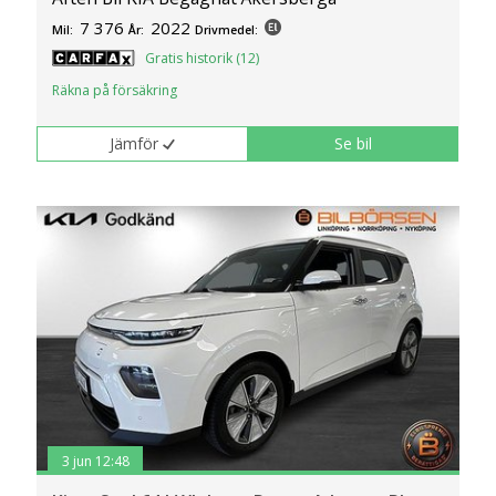
7 376
2022
Mil:
År:
Drivmedel:
Gratis historik (12)
Räkna på försäkring
Jämför
Se bil
3 jun 12:48