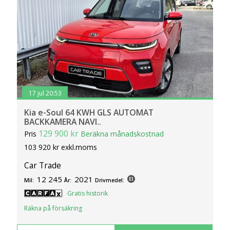
köpet.
17 jul 20:53
Kia e-Soul 64 KWH GLS AUTOMAT
BACKKAMERA NAVI..
129 900 kr
Pris
Beräkna månadskostnad
103 920 kr exkl.moms
Car Trade
12 245
2021
Mil:
År:
Drivmedel:
Gratis historik
Räkna på försäkring