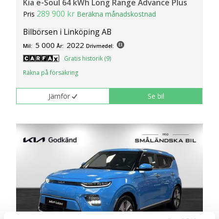
Kia e-Soul 64 kWh Long Range Advance Plus
289 900 kr
Pris
Beräkna månadskostnad
Bilbörsen i Linköping AB
5 000
2022
Mil:
År:
Drivmedel:
Gratis historik (9)
Räkna på försäkring
Jämför
Se bil