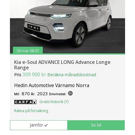
30 mar 08:07
Kia e-Soul ADVANCE LONG Advance Longe
Range
309 900 kr
Pris
Beräkna månadskostnad
Hedin Automotive Värnamo Norra
870
2023
Mil:
År:
Drivmedel:
Gratis historik (7)
Räkna på försäkring
Jämför
Se bil