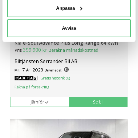
behandlas och ställ in dina preferenser i
detaljsektionen
.
Anpassa
Du kan ändra eller dra tillbaka ditt samtycke när som
helst från cookie-förklaringen.
Avvisa
23 apr 19:17
Vi använder cookies för att förbättra din
användarupplevelse på Bilweb. Även för att tillhandahålla
Kia e-Soul Advance Plus Long Range 64 kWh
en säker - och trygg marknadsplats och för att kunna ge
399 900 kr
Pris
Beräkna månadskostnad
dig relevanta tips, nyheter och anpassad reklam. Genom
Biltjänsten Serrander Bil AB
att klicka på Tillåt alla godkänner du vår hantering av
7
2023
cookies och samtycker till att vi mäter och delar
Mil:
År:
Drivmedel:
information om din användning av webbplatsen med våra
Gratis historik (6)
partners. För att ändra vilka typer av cookies vi använder
Räkna på försäkring
klickar du på Anpassa. Du kan alltid ändra dina
inställningar för cookies.
Jämför
Se bil