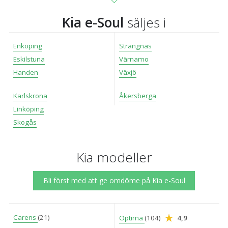
Kia e-Soul
säljes i
Enköping
Strängnäs
Eskilstuna
Värnamo
Handen
Växjö
Karlskrona
Åkersberga
Linköping
Skogås
Kia modeller
Bli först med att ge omdöme på Kia e-Soul
Carens
(21)
Optima
(104)
4,9