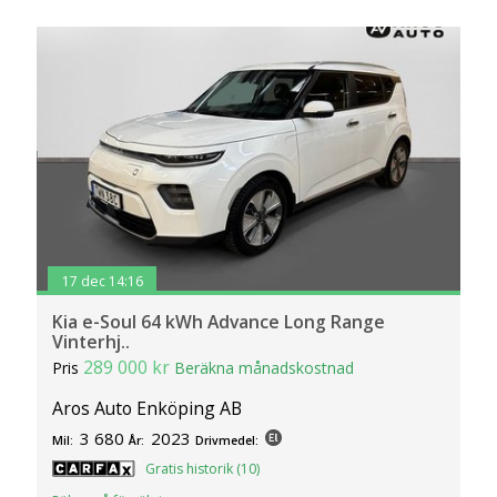
17 dec 14:16
Kia e-Soul 64 kWh Advance Long Range
Vinterhj..
289 000 kr
Pris
Beräkna månadskostnad
Aros Auto Enköping AB
3 680
2023
Mil:
År:
Drivmedel:
Gratis historik (10)