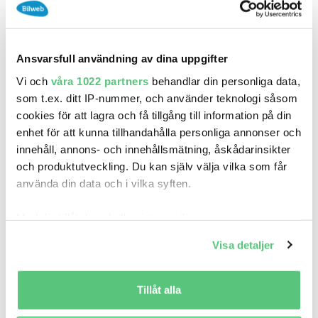
29 maj 12:07
Kia e-Soul 64 kWh Advance Long Godkänd
Ansvarsfull användning av dina uppgifter
279 000 kr
Pris
Beräkna månadskostnad
Vi och
våra 1022 partners
behandlar din personliga data,
Småländska Bil AB
som t.ex. ditt IP-nummer, och använder teknologi såsom
3 410
2023
cookies för att lagra och få tillgång till information på din
Mil:
År:
Drivmedel:
enhet för att kunna tillhandahålla personliga annonser och
Gratis historik (9)
innehåll, annons- och innehållsmätning, åskådarinsikter
Räkna på försäkring
och produktutveckling. Du kan själv välja vilka som får
använda din data och i vilka syften.
Jämför
Se bil
Med din tillåtelse skulle vi även vilja:
Samla in information om din geografiska plats
Visa detaljer
som kan ha en noggrannhet på upp till flera meter
Identifiera din enhet genom att aktivt skanna den
för specifika kännetecken (fingeravtryck)
Tillåt alla
Ta reda på mer om hur dina personliga uppgifter