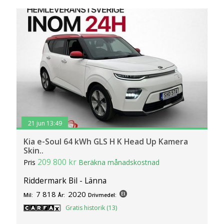
21 jun 13:49
Kia e-Soul 64 kWh GLS H K Head Up Kamera
Skin..
209 800 kr
Pris
Beräkna månadskostnad
Riddermark Bil - Länna
7 818
2020
Mil:
År:
Drivmedel:
Gratis historik (13)