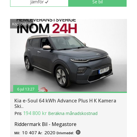
Jämför
Se bil
Köp online
6 jul 13:27
Kia e-Soul 64 kWh Advance Plus H K Kamera
Ski..
194 800 kr
Pris
Beräkna månadskostnad
Riddermark Bil - Megastore
10 407
2020
Mil:
År:
Drivmedel: