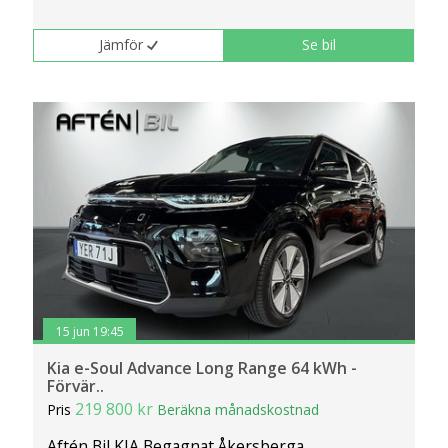
Jämför
Se bil
15 jun 19:45
Kia e-Soul Advance Long Range 64 kWh -
Förvär..
219 800 kr
Pris
Beräkna månadskostnad
Aftén Bil KIA Begagnat Åkersberga