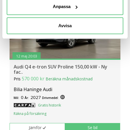
behandlas och ställ in dina preferenser i
detaljsektionen
.
Anpassa
Du kan ändra eller dra tillbaka ditt samtycke när som
helst från cookie-förklaringen.
Avvisa
Vi använder cookies för att förbättra din
användarupplevelse på Bilweb. Även för att tillhandahålla
en säker - och trygg marknadsplats och för att kunna ge
dig relevanta tips, nyheter och anpassad reklam. Genom
12 maj 20:03
att klicka på Tillåt alla godkänner du vår hantering av
cookies och samtycker till att vi mäter och delar
Audi Q4 e-tron SUV Proline 150,00 kW - Ny
information om din användning av webbplatsen med våra
fac..
570 000 kr
partners. För att ändra vilka typer av cookies vi använder
Pris
Beräkna månadskostnad
klickar du på Anpassa. Du kan alltid ändra dina
Bilia Haninge Audi
inställningar för cookies.
0
2027
Mil:
År:
Drivmedel:
Gratis historik
Räkna på försäkring
Jämför
Se bil