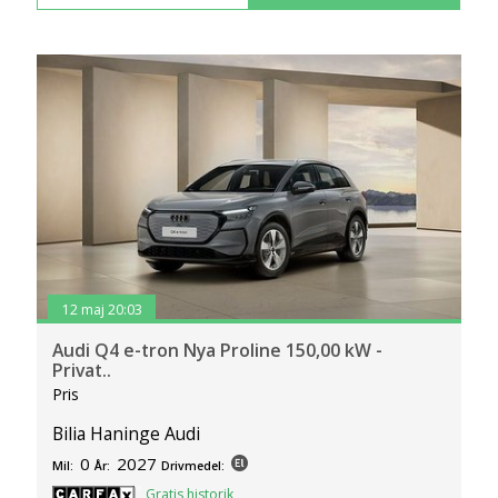
12 maj 20:03
Audi Q4 e-tron Nya Proline 150,00 kW -
Privat..
Pris
Bilia Haninge Audi
0
2027
Mil:
År:
Drivmedel:
Gratis historik