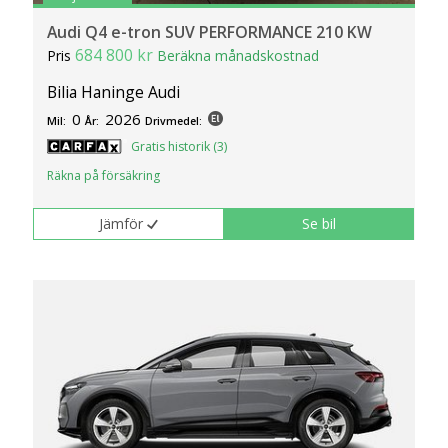
Audi Q4 e-tron SUV PERFORMANCE 210 KW
684 800 kr
Pris
Beräkna månadskostnad
Bilia Haninge Audi
0
2026
Mil:
År:
Drivmedel:
Gratis historik (3)
Räkna på försäkring
Jämför
Se bil