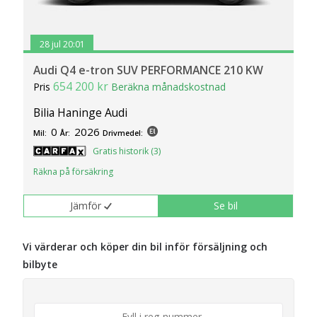
28 jul 20:01
Audi Q4 e-tron SUV PERFORMANCE 210 KW
654 200 kr
Pris
Beräkna månadskostnad
Bilia Haninge Audi
0
2026
Mil:
År:
Drivmedel:
Gratis historik (3)
Räkna på försäkring
Jämför
Se bil
Vi värderar och köper din bil inför försäljning och
bilbyte