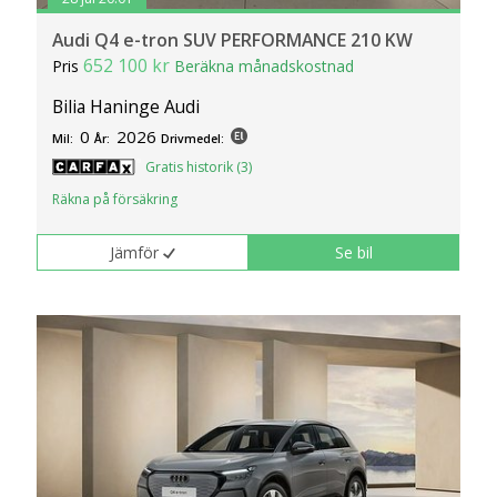
Audi Q4 e-tron SUV PERFORMANCE 210 KW
652 100 kr
Pris
Beräkna månadskostnad
Bilia Haninge Audi
0
2026
Mil:
År:
Drivmedel:
Gratis historik (3)
Räkna på försäkring
Jämför
Se bil