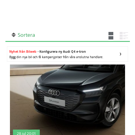
SÖK
Fler val
Mil från
Mil till
Sortera
Nyhet från Bilweb
- Konfigurera ny Audi Q4 e-tron
Bygg din nya bil och få kampanjpriser från våra anslutna handlare.
Stockholms län
×
28 jul 20:01