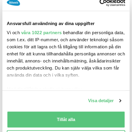
Ansvarsfull användning av dina uppgifter
Vi och
våra 1022 partners
behandlar din personliga data,
9 jul 20:01
som t.ex. ditt IP-nummer, och använder teknologi såsom
cookies för att lagra och få tillgång till information på din
Audi Q4 e-tron quattro Proline Edition - Priv..
enhet för att kunna tillhandahålla personliga annonser och
Pris
innehåll, annons- och innehållsmätning, åskådarinsikter
Bilia Haninge Audi
och produktutveckling. Du kan själv välja vilka som får
0
2027
Mil:
År:
Drivmedel:
använda din data och i vilka syften.
Gratis historik
Med din tillåtelse skulle vi även vilja:
Räkna på försäkring
Samla in information om din geografiska plats
Visa detaljer
Jämför
Se bil
som kan ha en noggrannhet på upp till flera meter
Identifiera din enhet genom att aktivt skanna den
för specifika kännetecken (fingeravtryck)
Tillåt alla
Ta reda på mer om hur dina personliga uppgifter