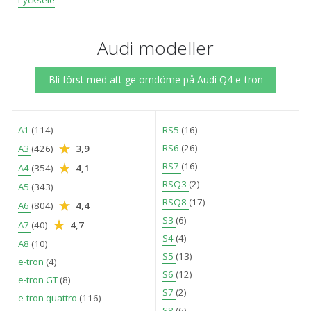
Lycksele
Audi modeller
Bli först med att ge omdöme på Audi Q4 e-tron
A1
(114)
RS5
(16)
RS6
(26)
A3
(426)
3,9
RS7
(16)
A4
(354)
4,1
RSQ3
(2)
A5
(343)
RSQ8
(17)
A6
(804)
4,4
S3
(6)
A7
(40)
4,7
S4
(4)
A8
(10)
S5
(13)
e-tron
(4)
S6
(12)
e-tron GT
(8)
S7
(2)
e-tron quattro
(116)
S8
(6)