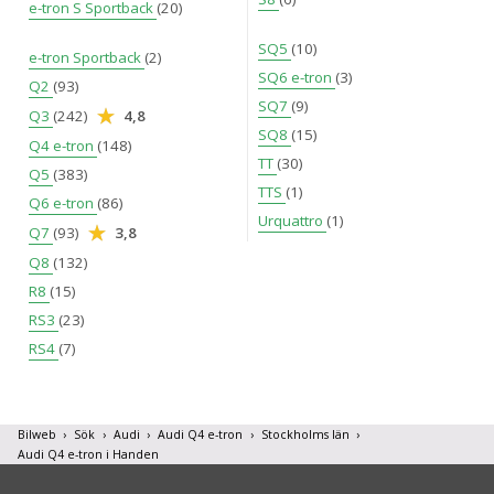
e-tron S Sportback
(20)
SQ5
(10)
e-tron Sportback
(2)
SQ6 e-tron
(3)
Q2
(93)
SQ7
(9)
Q3
(242)
4,8
SQ8
(15)
Q4 e-tron
(148)
TT
(30)
Q5
(383)
TTS
(1)
Q6 e-tron
(86)
Urquattro
(1)
Q7
(93)
3,8
Q8
(132)
R8
(15)
RS3
(23)
RS4
(7)
Bilweb
Sök
Audi
Audi Q4 e-tron
Stockholms län
Audi Q4 e-tron i Handen