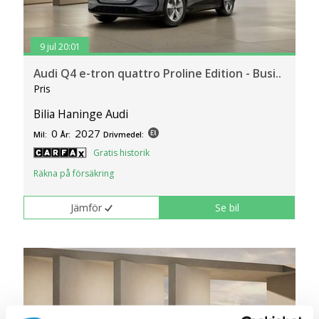
9 jul 20:01
Audi Q4 e-tron quattro Proline Edition - Busi..
Pris
Bilia Haninge Audi
0
2027
Mil:
År:
Drivmedel:
Gratis historik
Räkna på försäkring
Jämför
Se bil