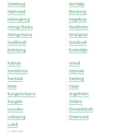
Göteborg
Norrtälje
Halmstad
Norsborg
Helsingborg
Segeltorp
Hisings Backa
Stockholm
Hisings Kärra
Strängnäs
Hudiksvall
Sundsvall
Jönköping
Södertälje
Kalmar
Umeå
Karlskrona
Uppsala
Karlstad
Varberg
Kista
Växjö
Kungens Kurva
Ängelholm
Kungälv
Örebro
Lessebo
Örnsköldsvik
Linköping
Östersund
Luleå