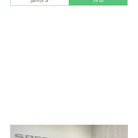
Jämför
Se bil