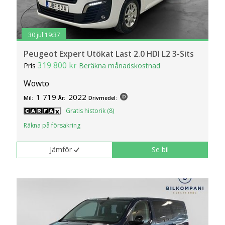
30 jul 19:37
Peugeot Expert Utökat Last 2.0 HDI L2 3-Sits
319 800 kr
Pris
Beräkna månadskostnad
Wowto
1 719
2022
Mil:
År:
Drivmedel:
Gratis historik (8)
Räkna på försäkring
Jämför
Se bil