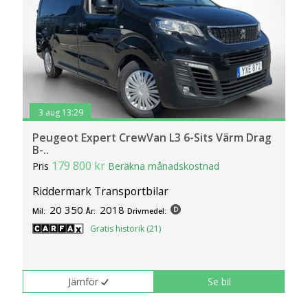
3 aug 13:29
Peugeot Expert CrewVan L3 6-Sits Värm Drag
B-..
179 800 kr
Pris
Beräkna månadskostnad
Riddermark Transportbilar
20 350
2018
Mil:
År:
Drivmedel:
Gratis historik (21)
Jämför
Se bil