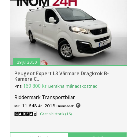
29 jul 20:50
Peugeot Expert L3 Värmare Dragkrok B-
Kamera C..
169 800 kr
Pris
Beräkna månadskostnad
Riddermark Transportbilar
11 648
2018
Mil:
År:
Drivmedel:
Gratis historik (16)