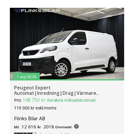
1 aug 08:38
Peugeot Expert
Automat|Inredning|Drag|Värmare..
148 750 kr
Pris
Beräkna månadskostnad
119 000 kr exkl.moms
Flinks Bilar AB
12 616
2018
Mil:
År:
Drivmedel: