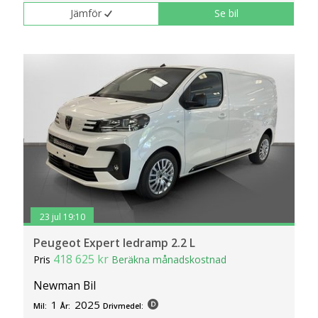
Jämför
Se bil
23 jul 19:10
Peugeot Expert ledramp 2.2 L
418 625 kr
Pris
Beräkna månadskostnad
Newman Bil
1
2025
Mil:
År:
Drivmedel: