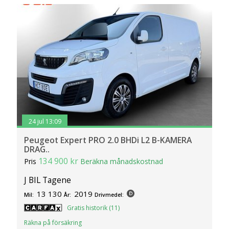
24 jul 13:09
Peugeot Expert PRO 2.0 BHDi L2 B-KAMERA
DRAG..
134 900 kr
Pris
Beräkna månadskostnad
J BIL Tagene
13 130
2019
Mil:
År:
Drivmedel:
Gratis historik (11)
Räkna på försäkring