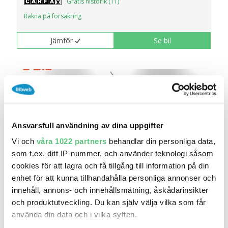
Gratis historik (11)
Räkna på försäkring
Jämför
Se bil
Ansvarsfull användning av dina uppgifter
Vi och
våra 1022 partners
behandlar din personliga data,
som t.ex. ditt IP-nummer, och använder teknologi såsom
cookies för att lagra och få tillgång till information på din
enhet för att kunna tillhandahålla personliga annonser och
31 jul 19:10
innehåll, annons- och innehållsmätning, åskådarinsikter
och produktutveckling. Du kan själv välja vilka som får
Peugeot Expert PRO 2.0 BHDi Aut L2 B-
KAMERA D..
använda din data och i vilka syften.
269 900 kr
Pris
Beräkna månadskostnad