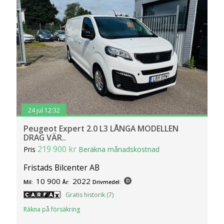
24 jul 12:32
Peugeot Expert 2.0 L3 LÅNGA MODELLEN
DRAG VÄR..
219 900 kr
Pris
Beräkna månadskostnad
Fristads Bilcenter AB
10 900
2022
Mil:
År:
Drivmedel:
Gratis historik (7)
Räkna på försäkring