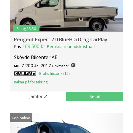
3 aug 13:50
Peugeot Expert 2.0 BlueHDi Drag CarPlay
169 500 kr
Pris
Beräkna månadskostnad
Skövde Bilcenter AB
7 200
2017
Mil:
År:
Drivmedel:
Gratis historik (15)
Räkna på försäkring
Jämför
Se bil
Köp online