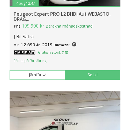
4 aug 12:47
Peugeot Expert PRO L2 BHDi Aut WEBASTO,
DRAG,..
199 900 kr
Pris
Beräkna månadskostnad
J Bil Sätra
12 690
2019
Mil:
År:
Drivmedel:
Gratis historik (18)
Räkna på försäkring
Jämför
Se bil