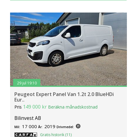
29 jul 19:10
Peugeot Expert Panel Van 1.2t 2.0 BlueHDi
Eur..
149 000 kr
Pris
Beräkna månadskostnad
Bilinvest AB
17 000
2019
Mil:
År:
Drivmedel:
Gratis historik (11)