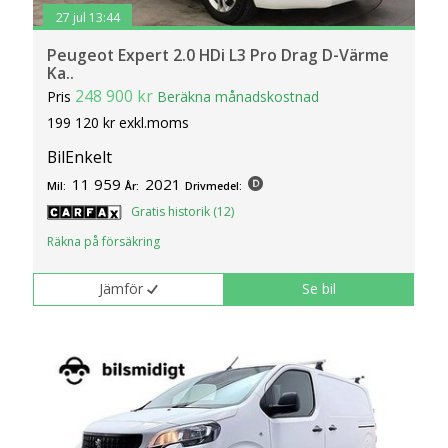
27 jul 13:44
Peugeot Expert 2.0 HDi L3 Pro Drag D-Värme
Ka..
248 900 kr
Pris
Beräkna månadskostnad
199 120 kr exkl.moms
BilEnkelt
11 959
2021
Mil:
År:
Drivmedel:
Gratis historik (12)
Räkna på försäkring
Jämför
Se bil