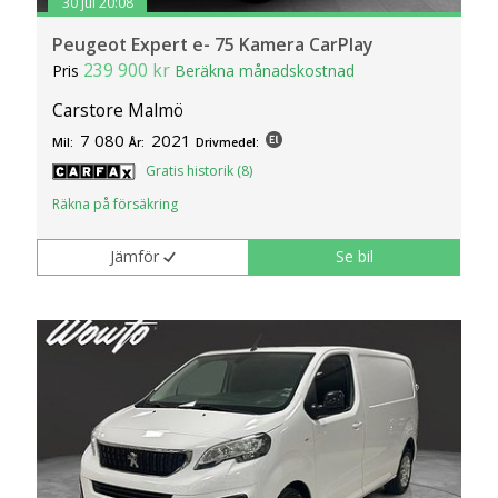
30 jul 20:08
klickar du på Anpassa. Du kan alltid ändra dina
inställningar för cookies.
Peugeot Expert e- 75 Kamera CarPlay
239 900 kr
Pris
Beräkna månadskostnad
Carstore Malmö
7 080
2021
Mil:
År:
Drivmedel:
Gratis historik (8)
Räkna på försäkring
Jämför
Se bil