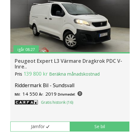
igår 08:27
Peugeot Expert L3 Värmare Dragkrok PDC V-
Inre..
139 800 kr
Pris
Beräkna månadskostnad
Riddermark Bil - Sundsvall
14 550
2019
Mil:
År:
Drivmedel:
Gratis historik (16)
Jämför
Se bil