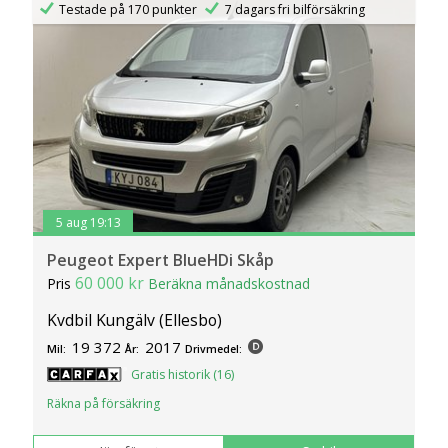
Testade på 170 punkter
7 dagars fri bilförsäkring
5 aug 19:13
Peugeot Expert BlueHDi Skåp
60 000 kr
Pris
Beräkna månadskostnad
Kvdbil Kungälv (Ellesbo)
19 372
2017
Mil:
År:
Drivmedel:
Gratis historik (16)
Räkna på försäkring