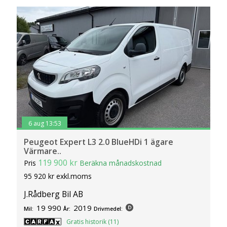
6 aug 13:53
Peugeot Expert L3 2.0 BlueHDi 1 ägare
Värmare..
119 900 kr
Pris
Beräkna månadskostnad
95 920 kr exkl.moms
J.Rådberg Bil AB
19 990
2019
Mil:
År:
Drivmedel:
Gratis historik (11)