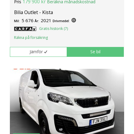
179 900 kr
Pris
Beräkna månadskostnad
Bilia Outlet - Kista
5 676
2021
Mil:
År:
Drivmedel:
Gratis historik (7)
Räkna på försäkring
Jämför
Se bil