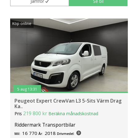
Jämför
Se bil
Köp online
5 aug 13:31
Peugeot Expert CrewVan L3 5-Sits Värm Drag
Ka..
219 800 kr
Pris
Beräkna månadskostnad
Riddermark Transportbilar
16 770
2018
Mil:
År:
Drivmedel: