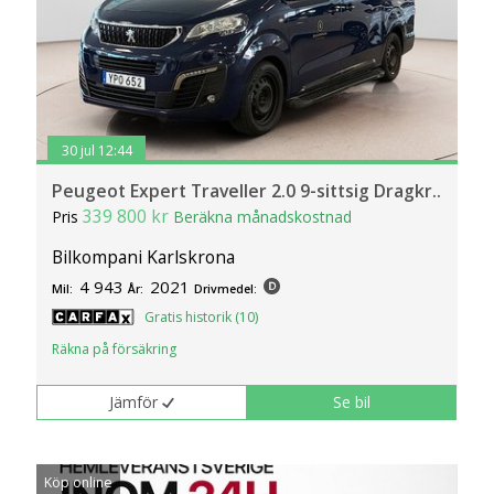
30 jul 12:44
Peugeot Expert Traveller 2.0 9-sittsig Dragkr..
339 800 kr
Pris
Beräkna månadskostnad
Bilkompani Karlskrona
4 943
2021
Mil:
År:
Drivmedel:
Gratis historik (10)
Räkna på försäkring
Jämför
Se bil
Köp online