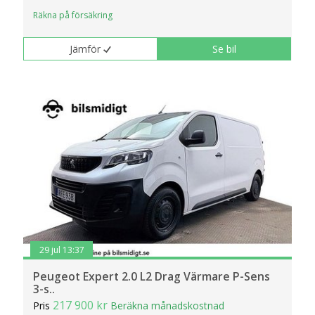
Räkna på försäkring
Jämför
Se bil
29 jul 13:37
Peugeot Expert 2.0 L2 Drag Värmare P-Sens
3-s..
217 900 kr
Pris
Beräkna månadskostnad