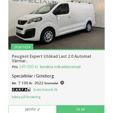
29 jul 19:24
Peugeot Expert Utökad Last 2.0 Automat
Värmar..
249 000 kr
Pris
Beräkna månadskostnad
Specialbilar i Göteborg
7 100
2022
Mil:
År:
Drivmedel:
Gratis historik (9)
Räkna på försäkring
Jämför
Se bil