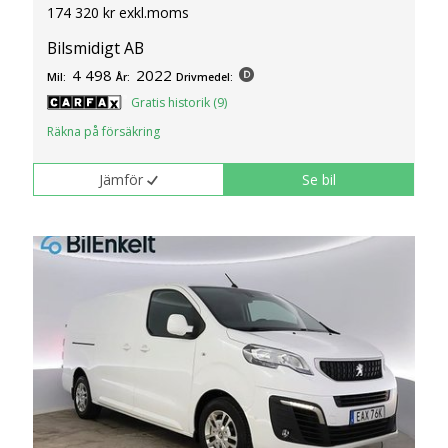
174 320 kr exkl.moms
Bilsmidigt AB
4 498
2022
Mil:
År:
Drivmedel:
Gratis historik (9)
Räkna på försäkring
Jämför
Se bil