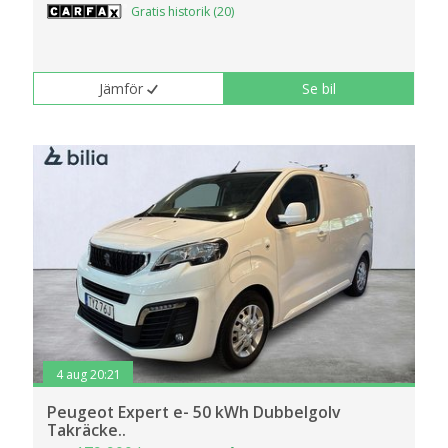
Gratis historik (20)
Jämför
Se bil
4 aug 20:21
Peugeot Expert e- 50 kWh Dubbelgolv
Takräcke..