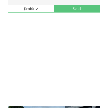
Jämför
Se bil