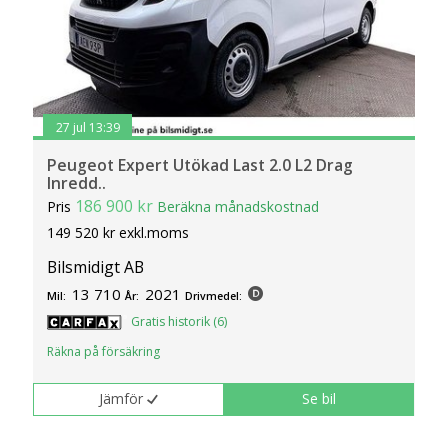
27 jul 13:39
Peugeot Expert Utökad Last 2.0 L2 Drag
Inredd..
186 900 kr
Pris
Beräkna månadskostnad
149 520 kr exkl.moms
Bilsmidigt AB
13 710
2021
Mil:
År:
Drivmedel:
Gratis historik (6)
Räkna på försäkring
Jämför
Se bil