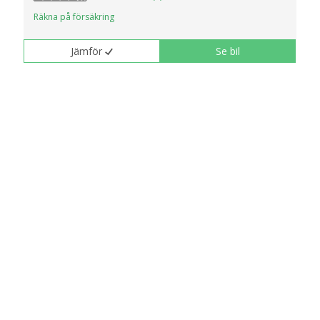
Räkna på försäkring
Jämför
Se bil