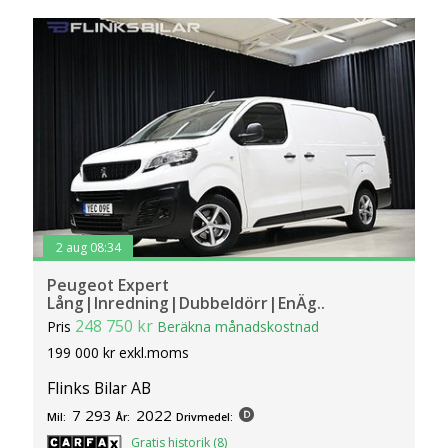
2 aug 08:34
Peugeot Expert
Lång|Inredning|Dubbeldörr|EnÄg..
248 750 kr
Pris
Beräkna månadskostnad
199 000 kr exkl.moms
Flinks Bilar AB
7 293
2022
Mil:
År:
Drivmedel:
Gratis historik (8)