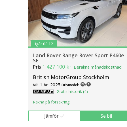
igår 08:12
Land Rover Range Rover Sport P460e
SE
1 427 100 kr
Pris
Beräkna månadskostnad
British MotorGroup Stockholm
1
2025
/
Mil:
År:
Drivmedel:
Gratis historik (4)
Räkna på försäkring
Jämför
Se bil