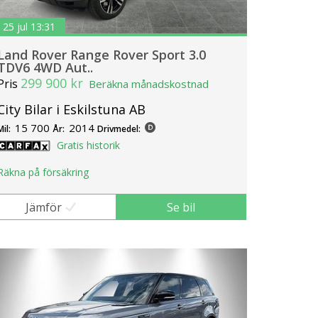
25 jul 13:31
Land Rover Range Rover Sport 3.0
TDV6 4WD Aut..
299 900 kr
Pris
Beräkna månadskostnad
City Bilar i Eskilstuna AB
15 700
2014
Mil:
År:
Drivmedel:
Gratis historik
Räkna på försäkring
Jämför
Se bil