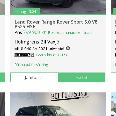
4 aug 13:04
Land Rover Range Rover Sport 5.0 V8
P525 HSE..
799 900 kr
Pris
Beräkna månadskostnad
Holmgrens Bil Växjö
8 040
2021
Mil:
År:
Drivmedel:
Gratis historik (15)
Räkna på försäkring
Jämför
Se bil