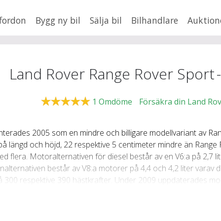
fordon
Bygg ny bil
Sälja bil
Bilhandlare
Auktion
HUSBIL/HUSVAGN
MC/MOPED/ATV
×
Range Rover Sport
Jus
Land Rover Range Rover Sport
xt
1
Omdöme
Försäkra din Land Rov
terades 2005 som en mindre och billigare modellvariant av Ra
Fler
en
,
BMW
på längd och höjd, 22 respektive 5 centimeter mindre än Range
Mil från
Mil till
lera. Motoralternativen för diesel består av en V6:a på 2,7 li
inalternativen består av V8:a motorer på 4,4 och 4,2 liter vara
Lä
 300 respektive 390 hästkrafter. Under 2009 uppdaterades mode
ch lyktor. Invändigt innebar det en ny design på bland annat sä
liter ut mot en på 3,0 liter med 211 hästkrafter och bensinmotor
5 respektive 510 hästkrafter, varav den starkare är försedd m