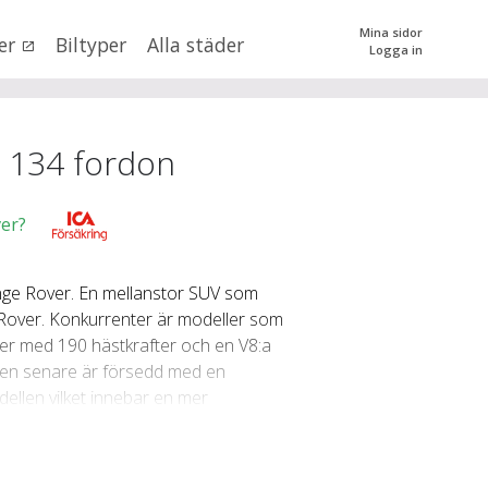
Mina sidor
er
Biltyper
Alla städer
Logga in
0
kr
till
mer än 500000
kr
tera priset genom att dra i knapparna
-
134
fordon
er?
SÖK
nge Rover. En mellanstor SUV som
 val
 Rover. Konkurrenter är modeller som
ter med 190 hästkrafter och en V8:a
v den senare är försedd med en
n (alla)
llen vilket innebar en mer
ten, dörrsidor och knappar. På
erna på 4,4 och 4,2 liter byttes ut
ed kompressor. Bränsleförbrukningen