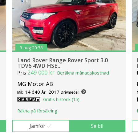
5 aug 20:35
Land Rover Range Rover Sport 3.0
TDV6 4WD HSE..
249 000 kr
Pris
Beräkna månadskostnad
MG Motor AB
14 640
2017
Mil:
År:
Drivmedel:
Gratis historik (15)
Räkna på försäkring
Jämför
Se bil