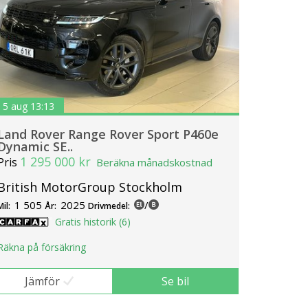
5 aug 13:13
Land Rover Range Rover Sport P460e
Dynamic SE..
1 295 000 kr
Pris
Beräkna månadskostnad
British MotorGroup Stockholm
1 505
2025
/
Mil:
År:
Drivmedel:
Gratis historik (6)
Räkna på försäkring
Jämför
Se bil