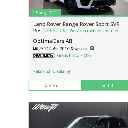
5 aug 13:01
Land Rover Range Rover Sport SVR
529 900 kr
Pris
Beräkna månadskostnad
OptimalCars AB
9 115
2016
Mil:
År:
Drivmedel:
Gratis historik (22)
Räkna på försäkring
Jämför
Se bil