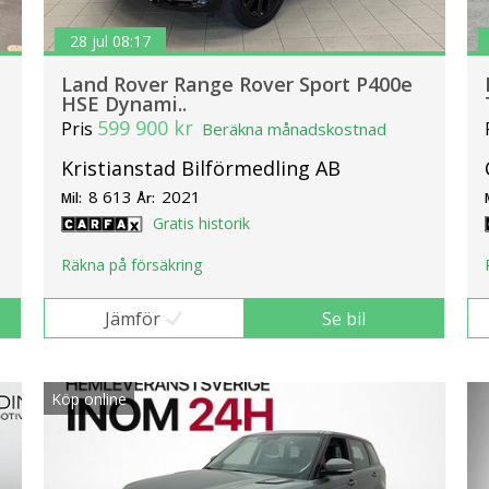
28 jul 08:17
Land Rover Range Rover Sport P400e
HSE Dynami..
599 900 kr
Pris
Beräkna månadskostnad
Kristianstad Bilförmedling AB
8 613
2021
Mil:
År:
Gratis historik
Räkna på försäkring
Jämför
Se bil
Köp online