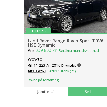
31 jul 12:36
Land Rover Range Rover Sport TDV6
HSE Dynamic..
339 800 kr
Pris
Beräkna månadskostnad
Wowto
11 223
2016
Mil:
År:
Drivmedel:
Gratis historik (21)
Räkna på försäkring
Jämför
Se bil