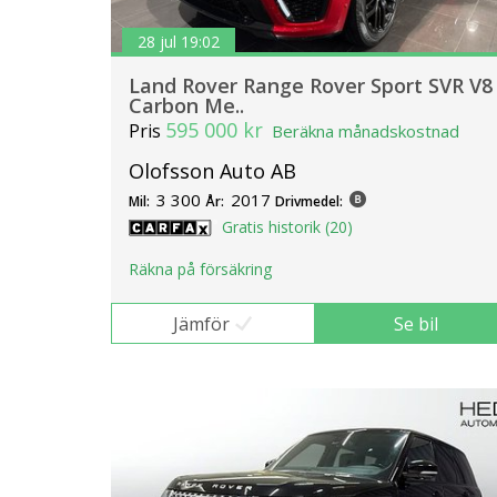
28 jul 19:02
Land Rover Range Rover Sport SVR V8
Carbon Me..
595 000 kr
Pris
Beräkna månadskostnad
Olofsson Auto AB
3 300
2017
Mil:
År:
Drivmedel:
Gratis historik (20)
Räkna på försäkring
Jämför
Se bil