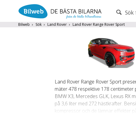
Sök 
PERSONBIL
TRANSPORT
Bilweb
Sök
Land Rover
Land Rover Range Rover Sport
Land Rover
×
Endast fordon från MRF-anslutna handlare
Frite
Land Rover Range Rover Sport presen
Populära märken
Volvo
,
Audi
,
Mercedes
,
Volkswag
mäter 478 respektive 178 centimeter 
År från
År till
BMW X3, Mercedes GLK, Lexus RX med f
på 3,6 liter med 272 hästkrafter. Bens
kompressor och de lämnar effekter på
aerodynamisk front, nya stötfångare o
motorsidan byttes dieselmotorn på 2,7 
mot en på 5,0 liter med effekterna 37