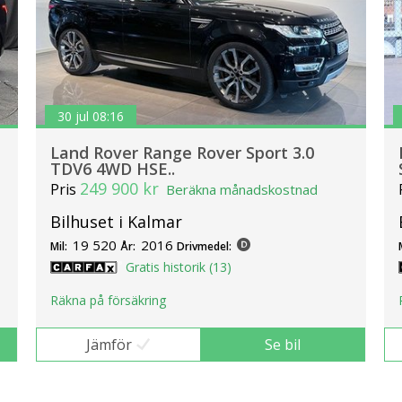
30 jul 08:16
Land Rover Range Rover Sport 3.0
TDV6 4WD HSE..
249 900 kr
Pris
Beräkna månadskostnad
Bilhuset i Kalmar
19 520
2016
Mil:
År:
Drivmedel:
Gratis historik (13)
Räkna på försäkring
Jämför
Se bil