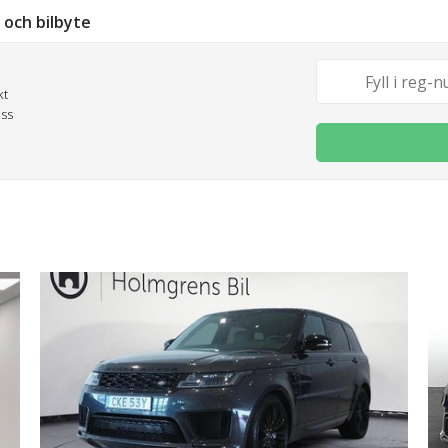
g och bilbyte
kt
oss