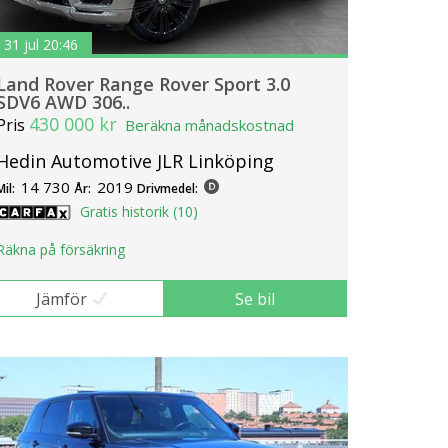
31 jul 20:46
Land Rover Range Rover Sport 3.0
SDV6 AWD 306..
430 000 kr
Pris
Beräkna månadskostnad
Hedin Automotive JLR Linköping
14 730
2019
Mil:
År:
Drivmedel:
Gratis historik (10)
Räkna på försäkring
Jämför
Se bil