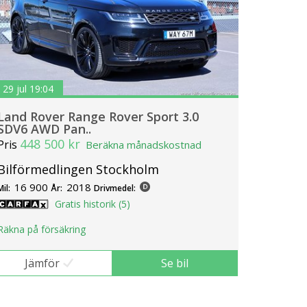
29 jul 19:04
Land Rover Range Rover Sport 3.0
SDV6 AWD Pan..
448 500 kr
Pris
Beräkna månadskostnad
Bilförmedlingen Stockholm
16 900
2018
Mil:
År:
Drivmedel:
Gratis historik (5)
Räkna på försäkring
Jämför
Se bil