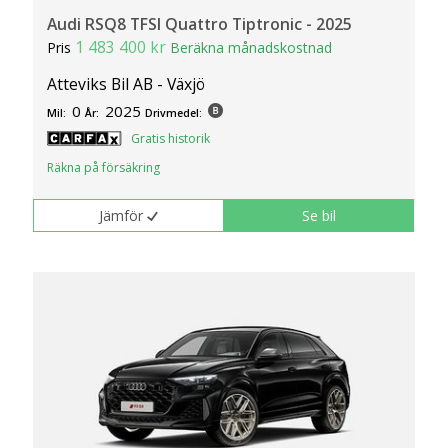
Audi RSQ8 TFSI Quattro Tiptronic - 2025
1 483 400 kr
Pris
Beräkna månadskostnad
Atteviks Bil AB - Växjö
0
2025
Mil:
År:
Drivmedel:
Gratis historik
Räkna på försäkring
Jämför
Se bil