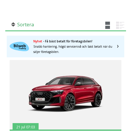
SÖK
Fler val
Mil från
Mil till
Sortera
Nyhet
- Få bäst betalt för företagsbilen!
Snabb hantering, högst servicenivå och bäst betalt när du
säljer företagsbilen.
Kronobergs län
×
21 jul 07:03