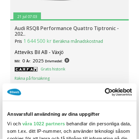
21 jul 07:03
Audi RSQ8 Performance Quattro Tiptronic -
202..
1 644 500 kr
Pris
Beräkna månadskostnad
Atteviks Bil AB - Växjö
0
2025
Mil:
År:
Drivmedel:
Gratis historik
Räkna på försäkring
Jämför
Se bil
Vi värderar och köper din bil inför försäljning och
Ansvarsfull användning av dina uppgifter
bilbyte
Vi och
våra 1022 partners
behandlar din personliga data,
som t.ex. ditt IP-nummer, och använder teknologi såsom
cookies för att lagra och få tillgång till information på din