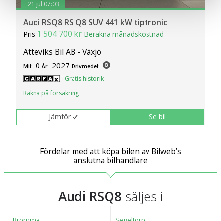
21 jul 07:03
dig relevanta tips, nyheter och anpassad reklam. Genom
att klicka på Tillåt alla godkänner du vår hantering av
Audi RSQ8 RS Q8 SUV 441 kW tiptronic
cookies och samtycker till att vi mäter och delar
1 504 700 kr
Pris
Beräkna månadskostnad
information om din användning av webbplatsen med våra
Atteviks Bil AB - Växjö
partners. För att ändra vilka typer av cookies vi använder
0
2027
klickar du på Anpassa. Du kan alltid ändra dina
Mil:
År:
Drivmedel:
inställningar för cookies.
Gratis historik
Räkna på försäkring
Jämför
Se bil
Fördelar med att köpa bilen av Bilweb’s
anslutna bilhandlare
Audi RSQ8
säljes i
Bromma
Segeltorp