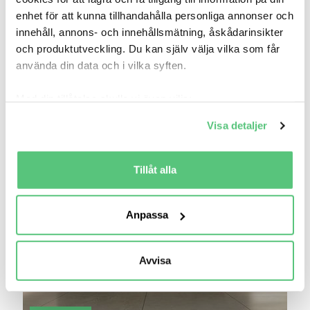
enhet för att kunna tillhandahålla personliga annonser och
innehåll, annons- och innehållsmätning, åskådarinsikter
och produktutveckling. Du kan själv välja vilka som får
använda din data och i vilka syften.
TILL RIDDERMARKBIL
Med din tillåtelse skulle vi även vilja:
Samla in information om din geografiska plats
I SAMARBETE MED
Visa detaljer
som kan ha en noggrannhet på upp till flera meter
Identifiera din enhet genom att aktivt skanna den
för specifika kännetecken (fingeravtryck)
Tillåt alla
Ta reda på mer om hur dina personliga uppgifter
behandlas och ställ in dina preferenser i
detaljsektionen
.
Anpassa
Du kan ändra eller dra tillbaka ditt samtycke när som
helst från cookie-förklaringen.
Avvisa
Vi använder cookies för att förbättra din
användarupplevelse på Bilweb. Även för att tillhandahålla
en säker - och trygg marknadsplats och för att kunna ge