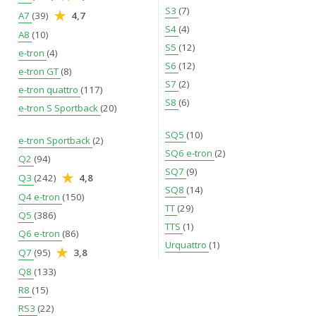
S3
(7)
A7
(39)
4,7
S4
(4)
A8
(10)
S5
(12)
e-tron
(4)
S6
(12)
e-tron GT
(8)
S7
(2)
e-tron quattro
(117)
S8
(6)
e-tron S Sportback
(20)
SQ5
(10)
e-tron Sportback
(2)
SQ6 e-tron
(2)
Q2
(94)
SQ7
(9)
Q3
(242)
4,8
SQ8
(14)
Q4 e-tron
(150)
TT
(29)
Q5
(386)
TTS
(1)
Q6 e-tron
(86)
Urquattro
(1)
Q7
(95)
3,8
Q8
(133)
R8
(15)
RS3
(22)