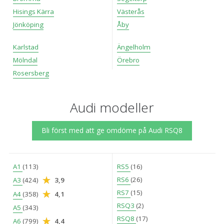
Hisings Kärra
Västerås
Jönköping
Åby
Karlstad
Ängelholm
Mölndal
Örebro
Rosersberg
Audi modeller
Bli först med att ge omdöme på Audi RSQ8
A1
(113)
RS5
(16)
RS6
(26)
A3
(424)
3,9
RS7
(15)
A4
(358)
4,1
RSQ3
(2)
A5
(343)
RSQ8
(17)
A6
(799)
4,4