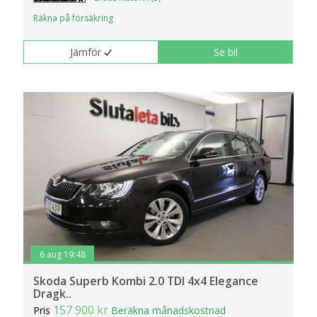
Räkna på försäkring
Jämför
Se bil
6 aug 19:48
Skoda Superb Kombi 2.0 TDI 4x4 Elegance
Dragk..
157 900 kr
Pris
Beräkna månadskostnad