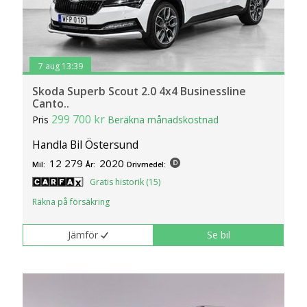
7 aug 13:39
Skoda Superb Scout 2.0 4x4 Businessline
Canto..
299 700 kr
Pris
Beräkna månadskostnad
Handla Bil Östersund
12 279
2020
Mil:
År:
Drivmedel:
Gratis historik (15)
Räkna på försäkring
Jämför
Se bil