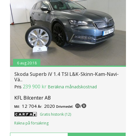
6 aug 20:18
Skoda Superb iV 1.4 TSI L&K-Skinn-Kam-Navi-
Vä..
239 900 kr
Pris
Beräkna månadskostnad
KFL Bilcenter AB
12 704
2020
/
Mil:
År:
Drivmedel:
Gratis historik (12)
Räkna på försäkring