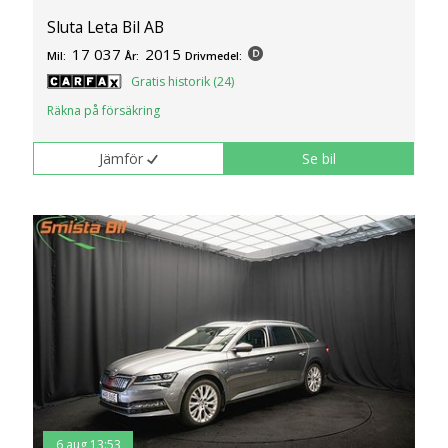
Sluta Leta Bil AB
17 037
2015
Mil:
År:
Drivmedel:
Gratis historik (24)
Räkna på försäkring
Jämför
Se bil
6 aug 13:53