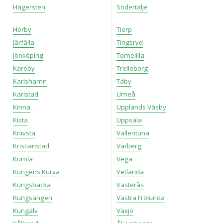
Hägersten
Södertälje
Hörby
Tierp
Järfälla
Tingsryd
Jönköping
Tomelilla
Kareby
Trelleborg
Karlshamn
Täby
Karlstad
Umeå
Kinna
Upplands Väsby
Kista
Uppsala
Knivsta
Vallentuna
Kristianstad
Varberg
Kumla
Vega
Kungens Kurva
Vetlanda
Kungsbacka
Västerås
Kungsängen
Västra Frölunda
Kungälv
Växjö