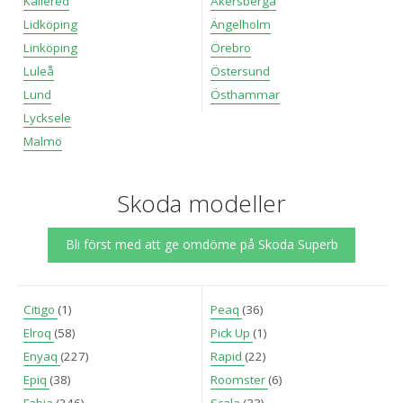
Kållered
Åkersberga
Lidköping
Ängelholm
Linköping
Örebro
Luleå
Östersund
Lund
Östhammar
Lycksele
Malmö
Skoda modeller
Bli först med att ge omdöme på Skoda Superb
Citigo
(1)
Peaq
(36)
Elroq
(58)
Pick Up
(1)
Enyaq
(227)
Rapid
(22)
Epiq
(38)
Roomster
(6)