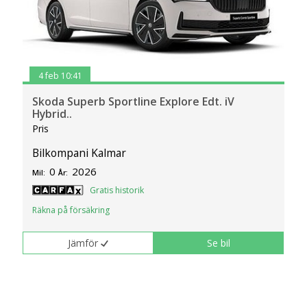
4 feb 10:41
Skoda Superb Sportline Explore Edt. iV
Hybrid..
Pris
Bilkompani Kalmar
0
2026
Mil:
År:
Gratis historik
Räkna på försäkring
Jämför
Se bil