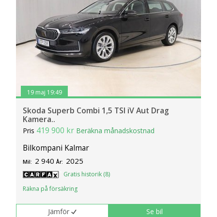
19 maj 19:49
Skoda Superb Combi 1,5 TSI iV Aut Drag
Kamera..
419 900 kr
Pris
Beräkna månadskostnad
Bilkompani Kalmar
2 940
2025
Mil:
År:
Gratis historik (8)
Räkna på försäkring
Jämför
Se bil