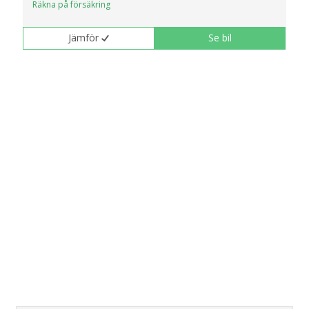
Räkna på försäkring
Jämför
Se bil