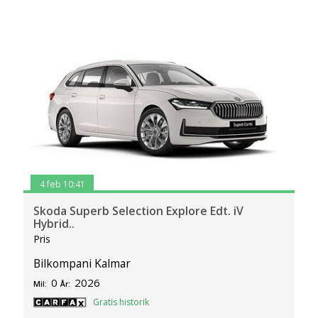
4 feb 10:41
Skoda Superb Selection Explore Edt. iV
Hybrid..
Pris
Bilkompani Kalmar
0
2026
Mil:
År:
Gratis historik