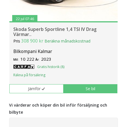
22 jul 07:46
Skoda Superb Sportline 1,4 TSI IV Drag
Värmar..
308 900 kr
Pris
Beräkna månadskostnad
Bilkompani Kalmar
10 222
2023
Mil:
År:
Gratis historik (8)
Räkna på försäkring
Jämför
Se bil
Vi värderar och köper din bil inför försäljning och
bilbyte