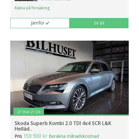
Räkna på försäkring
Jämför
Se bil
27 mar 21:24
Skoda Superb Kombi 2.0 TDI 4x4 SCR L&K
Helläd..
159 900 kr
Pris
Beräkna månadskostnad