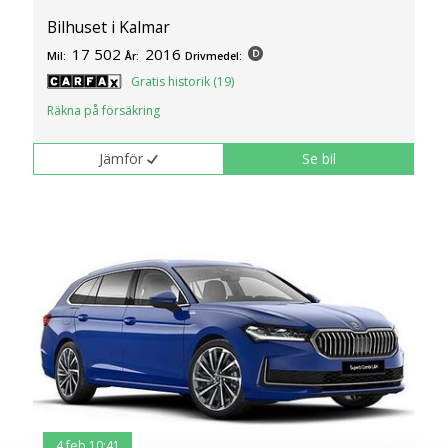
Bilhuset i Kalmar
17 502
2016
Mil:
År:
Drivmedel:
Gratis historik (19)
Räkna på försäkring
Jämför
Se bil
4 feb 10:41