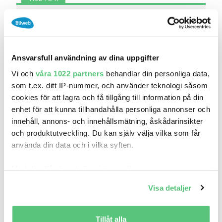
Skoda Superb L&K Explore Edt. iV Hybrid
519 900 kr
Pris
Beräkna månadskostnad
Bilkompani Kalmar
Ansvarsfull användning av dina uppgifter
0
2026
Mil:
År:
Vi och
våra 1022 partners
behandlar din personliga data,
Gratis historik
som t.ex. ditt IP-nummer, och använder teknologi såsom
Räkna på försäkring
cookies för att lagra och få tillgång till information på din
enhet för att kunna tillhandahålla personliga annonser och
Jämför
Se bil
innehåll, annons- och innehållsmätning, åskådarinsikter
och produktutveckling. Du kan själv välja vilka som får
använda din data och i vilka syften.
Med din tillåtelse skulle vi även vilja:
Samla in information om din geografiska plats
Visa detaljer
som kan ha en noggrannhet på upp till flera meter
Identifiera din enhet genom att aktivt skanna den
för specifika kännetecken (fingeravtryck)
Tillåt alla