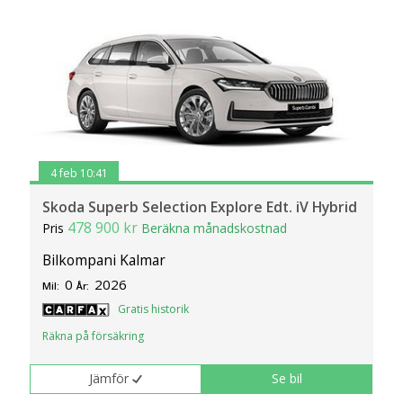
4 feb 10:41
Skoda Superb Selection Explore Edt. iV Hybrid
478 900 kr
Pris
Beräkna månadskostnad
Bilkompani Kalmar
0
2026
Mil:
År:
Gratis historik
Räkna på försäkring
Jämför
Se bil