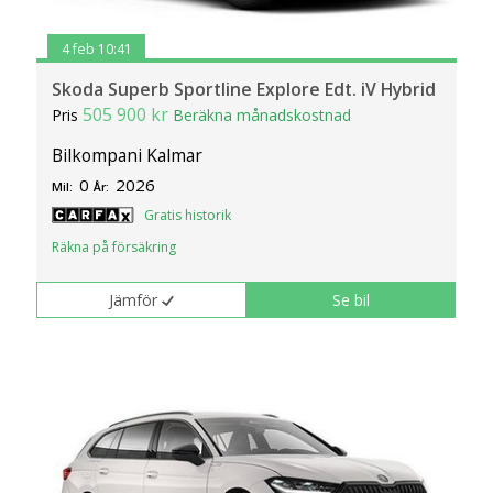
4 feb 10:41
Skoda Superb Sportline Explore Edt. iV Hybrid
505 900 kr
Pris
Beräkna månadskostnad
Bilkompani Kalmar
0
2026
Mil:
År:
Gratis historik
Räkna på försäkring
Jämför
Se bil