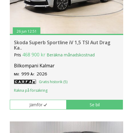
26 jun 12:51
Skoda Superb Sportline iV 1,5 TSI Aut Drag
Ka..
468 900 kr
Pris
Beräkna månadskostnad
Bilkompani Kalmar
999
2026
Mil:
År:
Gratis historik (5)
Räkna på försäkring
Jämför
Se bil