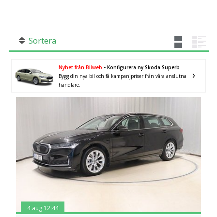
SÖK
Fler val
Mil från
Mil till
Sortera
Nyhet från Bilweb
- Konfigurera ny Skoda Superb
Bygg din nya bil och få kampanjpriser från våra anslutna
handlare.
Kalmar län
×
4 aug 12:44