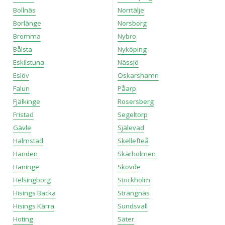
Bollnäs
Norrtälje
Borlänge
Norsborg
Bromma
Nybro
Bålsta
Nyköping
Eskilstuna
Nässjö
Eslöv
Oskarshamn
Falun
Påarp
Fjälkinge
Rosersberg
Fristad
Segeltorp
Gävle
Själevad
Halmstad
Skellefteå
Handen
Skärholmen
Haninge
Skövde
Helsingborg
Stockholm
Hisings Backa
Strängnäs
Hisings Kärra
Sundsvall
Hoting
Säter