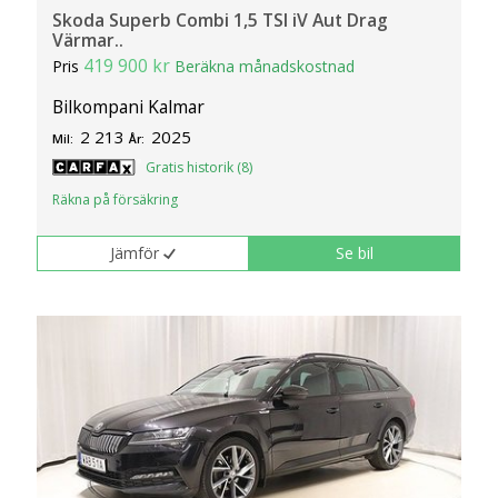
Skoda Superb Combi 1,5 TSI iV Aut Drag
Värmar..
419 900 kr
Pris
Beräkna månadskostnad
Bilkompani Kalmar
2 213
2025
Mil:
År:
Gratis historik (8)
Räkna på försäkring
Jämför
Se bil