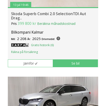
13 jul 19:46
Skoda Superb Combi 2.0 SelectionTDI Aut
Drag..
399 800 kr
Pris
Beräkna månadskostnad
Bilkompani Kalmar
2 208
2025
Mil:
År:
Drivmedel:
Gratis historik (6)
Räkna på försäkring
Jämför
Se bil