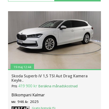
19 maj 12:44
Skoda Superb iV 1,5 TSI Aut Drag Kamera
Keyle..
419 900 kr
Pris
Beräkna månadskostnad
Bilkompani Kalmar
946
2025
Mil:
År:
Gratis historik (5)