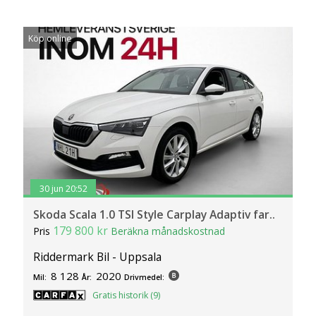
Köp online
30 jun 20:52
Skoda Scala 1.0 TSI Style Carplay Adaptiv far..
179 800 kr
Pris
Beräkna månadskostnad
Riddermark Bil - Uppsala
8 128
2020
Mil:
År:
Drivmedel:
Gratis historik (9)