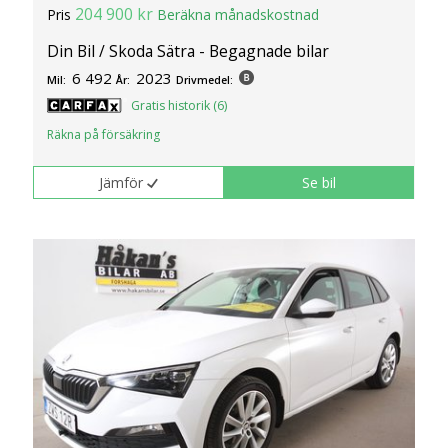
204 900 kr
Pris
Beräkna månadskostnad
Din Bil / Skoda Sätra - Begagnade bilar
6 492
2023
Mil:
År:
Drivmedel:
Gratis historik (6)
Räkna på försäkring
Jämför
Se bil