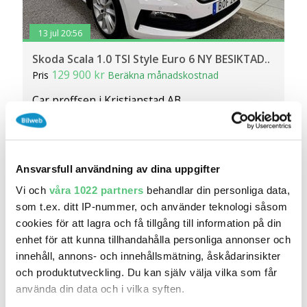
13 jul 20:56
Skoda Scala 1.0 TSI Style Euro 6 NY BESIKTAD..
129 900 kr
Pris
Beräkna månadskostnad
Car proffsen i Kristianstad AB
15 585
2021
Mil:
År:
Drivmedel:
Gratis historik (14)
Räkna på försäkring
Ansvarsfull användning av dina uppgifter
Jämför
Se bil
Vi och
våra 1022 partners
behandlar din personliga data,
som t.ex. ditt IP-nummer, och använder teknologi såsom
cookies för att lagra och få tillgång till information på din
enhet för att kunna tillhandahålla personliga annonser och
Köp online
innehåll, annons- och innehållsmätning, åskådarinsikter
och produktutveckling. Du kan själv välja vilka som får
använda din data och i vilka syften.