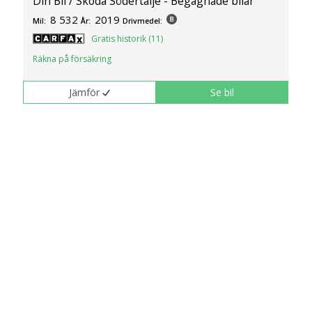
Din Bil / Skoda Södertälje - Begagnade bilar
8 532
2019
Mil:
År:
Drivmedel:
Gratis historik (11)
Räkna på försäkring
Jämför
Se bil