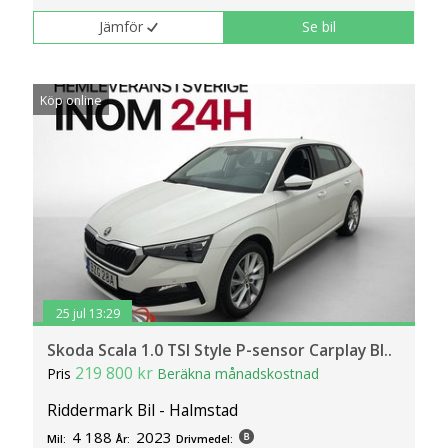
Jämför
Se bil
Köp online
25 jul 13:29
Skoda Scala 1.0 TSI Style P-sensor Carplay Bl..
219 800 kr
Pris
Beräkna månadskostnad
Riddermark Bil - Halmstad
4 188
2023
Mil:
År:
Drivmedel: