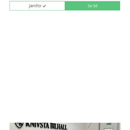
Jämför
Se bil