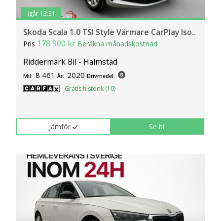
igår 13:31
Skoda Scala 1.0 TSI Style Värmare CarPlay Iso..
178 900 kr
Pris
Beräkna månadskostnad
Riddermark Bil - Halmstad
8 461
2020
Mil:
År:
Drivmedel:
Gratis historik (10)
Jämför
Se bil