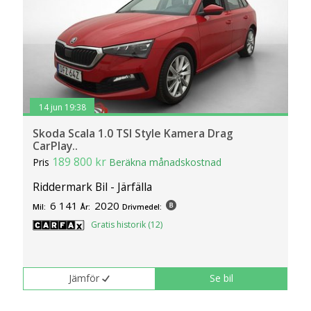
14 jun 19:38
Skoda Scala 1.0 TSI Style Kamera Drag
CarPlay..
189 800 kr
Pris
Beräkna månadskostnad
Riddermark Bil - Järfälla
6 141
2020
Mil:
År:
Drivmedel:
Gratis historik (12)
Jämför
Se bil