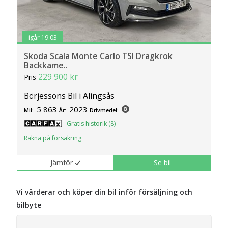
igår 19:03
Skoda Scala Monte Carlo TSI Dragkrok
Backkame..
229 900 kr
Pris
Börjessons Bil i Alingsås
5 863
2023
Mil:
År:
Drivmedel:
Gratis historik (8)
Räkna på försäkring
Jämför
Se bil
Vi värderar och köper din bil inför försäljning och
bilbyte