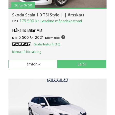
26 jun 07:50
Skoda Scala 1.0 TSI Style | | Årsskatt
179 500 kr
Pris
Beräkna månadskostnad
Håkans Bilar AB
5 500
2021
Mil:
År:
Drivmedel:
Gratis historik (16)
Räkna på försäkring
Jämför
Se bil