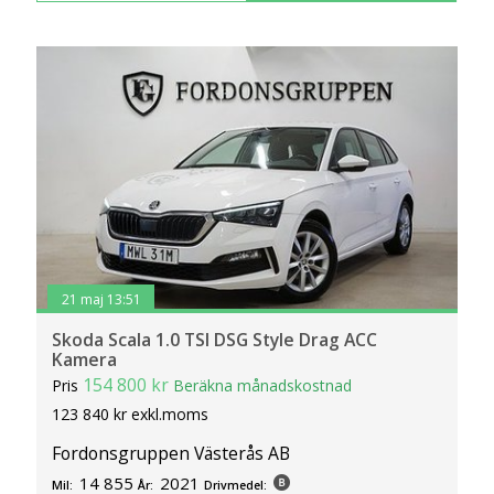
21 maj 13:51
Skoda Scala 1.0 TSI DSG Style Drag ACC
Kamera
154 800 kr
Pris
Beräkna månadskostnad
123 840 kr exkl.moms
Fordonsgruppen Västerås AB
14 855
2021
Mil:
År:
Drivmedel: