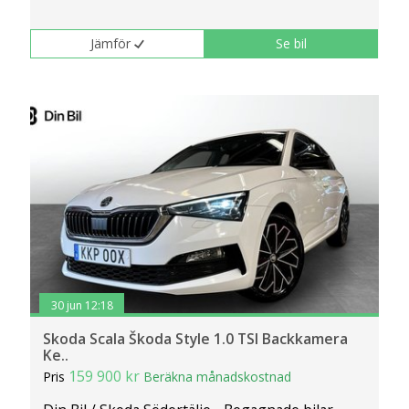
Jämför
Se bil
30 jun 12:18
Skoda Scala Škoda Style 1.0 TSI Backkamera
Ke..
159 900 kr
Pris
Beräkna månadskostnad