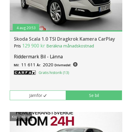
4 aug 20:53
Skoda Scala 1.0 TSI Dragkrok Kamera CarPlay
129 900 kr
Pris
Beräkna månadskostnad
Riddermark Bil - Länna
11 611
2020
Mil:
År:
Drivmedel:
Gratis historik (13)
Jämför
Se bil
Köp online