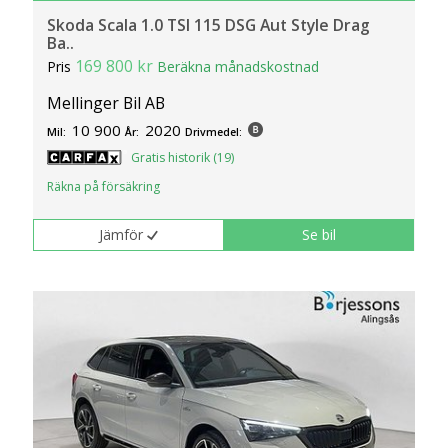
Skoda Scala 1.0 TSI 115 DSG Aut Style Drag
Ba..
169 800 kr
Pris
Beräkna månadskostnad
Mellinger Bil AB
10 900
2020
Mil:
År:
Drivmedel:
Gratis historik (19)
Räkna på försäkring
Jämför
Se bil