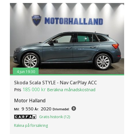
4 jun 19:30
Skoda Scala STYLE - Nav CarPlay ACC
185 000 kr
Pris
Beräkna månadskostnad
Motor Halland
9 550
2020
Mil:
År:
Drivmedel:
Gratis historik (12)
Räkna på försäkring