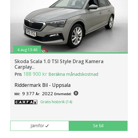
4 aug 13:46
Skoda Scala 1.0 TSI Style Drag Kamera
Carplay..
188 900 kr
Pris
Beräkna månadskostnad
Riddermark Bil - Uppsala
9 377
2022
Mil:
År:
Drivmedel:
Gratis historik (14)
Jämför
Se bil