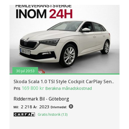
30 jul 20:53
Skoda Scala 1.0 TSI Style Cockpit CarPlay Sen..
169 800 kr
Pris
Beräkna månadskostnad
Riddermark Bil - Göteborg
2 218
2023
Mil:
År:
Drivmedel:
Gratis historik (13)