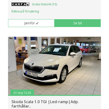
Gratis historik (15)
Räkna på försäkring
Jämför
Se bil
21 maj 12:25
Skoda Scala 1.0 TGI |Led-ramp|Adp.
farthållar..