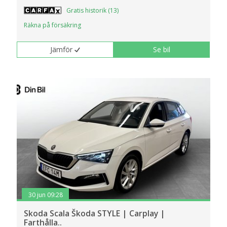
Gratis historik (13)
Räkna på försäkring
Jämför
Se bil
30 jun 09:28
Skoda Scala Škoda STYLE | Carplay |
Farthålla..