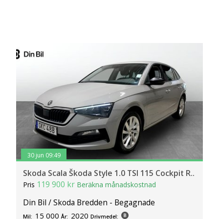
30 jun 09:49
Skoda Scala Škoda Style 1.0 TSI 115 Cockpit R..
119 900 kr
Pris
Beräkna månadskostnad
Din Bil / Skoda Bredden - Begagnade
15 000
2020
Mil:
År:
Drivmedel: