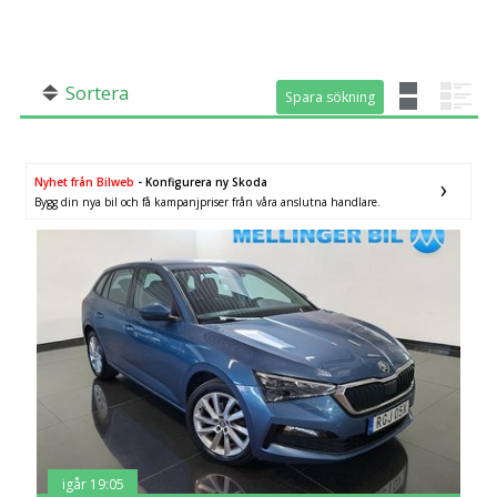
SÖK
Fler val
Mil från
Mil till
Sortera
Spara sökning
Spara sökning
Nyhet från Bilweb
- Konfigurera ny Skoda
Bygg din nya bil och få kampanjpriser från våra anslutna handlare.
Län (alla)
igår 19:05