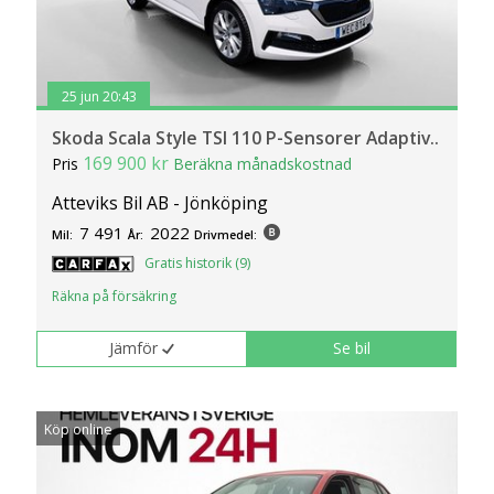
25 jun 20:43
Skoda Scala Style TSI 110 P-Sensorer Adaptiv..
169 900 kr
Pris
Beräkna månadskostnad
Atteviks Bil AB - Jönköping
7 491
2022
Mil:
År:
Drivmedel:
Gratis historik (9)
Räkna på försäkring
Jämför
Se bil
Köp online