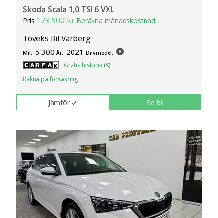
Skoda Scala 1,0 TSI 6 VXL
179 900 kr
Pris
Beräkna månadskostnad
Toveks Bil Varberg
5 300
2021
Mil:
År:
Drivmedel:
Gratis historik (9)
Räkna på försäkring
Jämför
Se bil