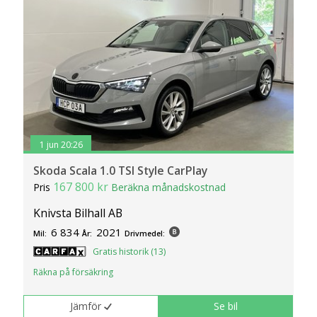
1 jun 20:26
Skoda Scala 1.0 TSI Style CarPlay
167 800 kr
Pris
Beräkna månadskostnad
Knivsta Bilhall AB
6 834
2021
Mil:
År:
Drivmedel:
Gratis historik (13)
Räkna på försäkring
Jämför
Se bil