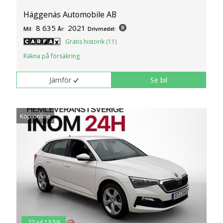
Häggenäs Automobile AB
8 635
2021
Mil:
År:
Drivmedel:
Gratis historik (11)
Räkna på försäkring
Jämför
Se bil
Köp online
22 jul 13:59