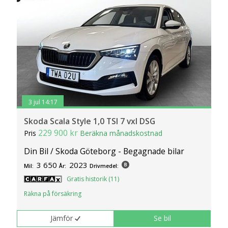
klickar du på Anpassa. Du kan alltid ändra dina
inställningar för cookies.
3 jul 14:17
Skoda Scala Style 1,0 TSI 7 vxl DSG
229 900 kr
Pris
Beräkna månadskostnad
Din Bil / Skoda Göteborg - Begagnade bilar
3 650
2023
Mil:
År:
Drivmedel:
Gratis historik (11)
Räkna på försäkring
Jämför
Se bil