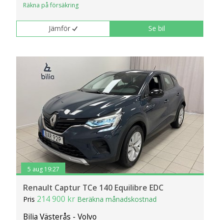
Räkna på försäkring
Jämför
Se bil
5 aug 19:27
Renault Captur TCe 140 Equilibre EDC
214 900 kr
Pris
Beräkna månadskostnad
Bilia Västerås - Volvo