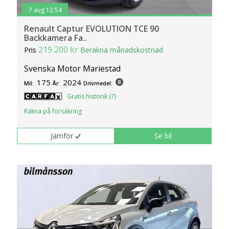
7 aug 12:54
Renault Captur EVOLUTION TCE 90
Backkamera Fa..
219 200 kr
Pris
Beräkna månadskostnad
Svenska Motor Mariestad
175
2024
Mil:
År:
Drivmedel:
Gratis historik (7)
Räkna på försäkring
Jämför
Se bil