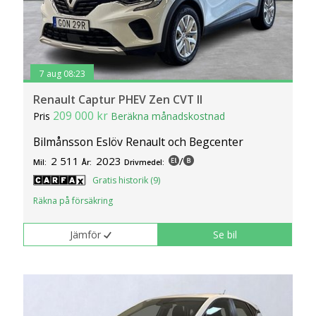
7 aug 08:23
Renault Captur PHEV Zen CVT II
209 000 kr
Pris
Beräkna månadskostnad
Bilmånsson Eslöv Renault och Begcenter
2 511
2023
/
Mil:
År:
Drivmedel:
Gratis historik (9)
Räkna på försäkring
Jämför
Se bil