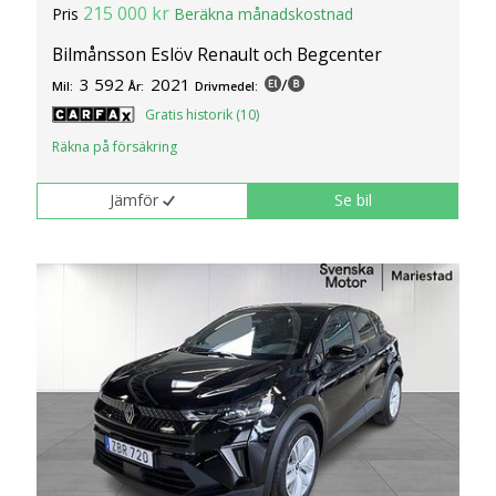
215 000 kr
Pris
Beräkna månadskostnad
Bilmånsson Eslöv Renault och Begcenter
3 592
2021
/
Mil:
År:
Drivmedel:
Gratis historik (10)
Räkna på försäkring
Jämför
Se bil