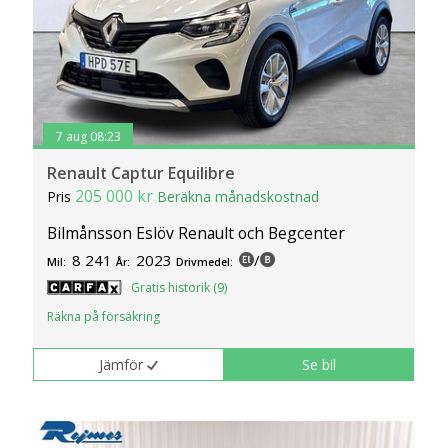
7 aug 08:23
Renault Captur Equilibre
205 000 kr
Pris
Beräkna månadskostnad
Bilmånsson Eslöv Renault och Begcenter
8 241
2023
/
Mil:
År:
Drivmedel:
Gratis historik (9)
Räkna på försäkring
Jämför
Se bil