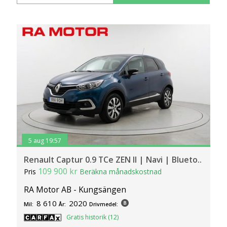
5 aug 19:57
Renault Captur 0.9 TCe ZEN II | Navi | Blueto..
109 900 kr
Pris
Beräkna månadskostnad
RA Motor AB - Kungsängen
8 610
2020
Mil:
År:
Drivmedel:
Gratis historik (12)