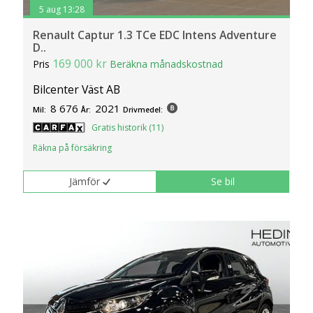
5 aug 13:28
Renault Captur 1.3 TCe EDC Intens Adventure
D..
169 000 kr
Pris
Beräkna månadskostnad
Bilcenter Väst AB
8 676
2021
Mil:
År:
Drivmedel:
Gratis historik (11)
Räkna på försäkring
Jämför
Se bil