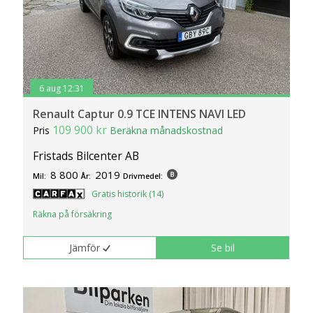
6 aug 12:31
Renault Captur 0.9 TCE INTENS NAVI LED
109 900 kr
Pris
Beräkna månadskostnad
Fristads Bilcenter AB
8 800
2019
Mil:
År:
Drivmedel:
Gratis historik (14)
Räkna på försäkring
Jämför
Se bil