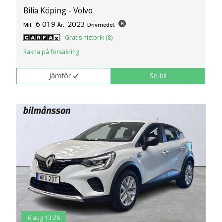
Bilia Köping - Volvo
6 019
2023
Mil:
År:
Drivmedel:
Gratis historik (8)
Räkna på försäkring
Jämför
Se bil
6 aug 13:28