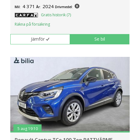
4 371
2024
Mil:
År:
Drivmedel:
Gratis historik (7)
Räkna på försäkring
Jämför
Se bil
5 aug 19:10