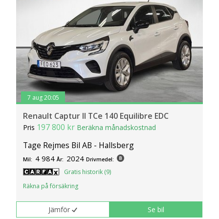
7 aug 20:05
Renault Captur II TCe 140 Equilibre EDC
197 800 kr
Pris
Beräkna månadskostnad
Tage Rejmes Bil AB - Hallsberg
4 984
2024
Mil:
År:
Drivmedel:
Gratis historik (9)
Räkna på försäkring
Jämför
Se bil