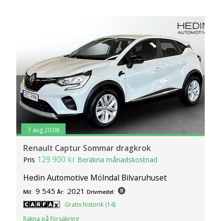
7 aug 20:08
Renault Captur Sommar dragkrok
129 900 kr
Pris
Beräkna månadskostnad
Hedin Automotive Mölndal Bilvaruhuset
9 545
2021
Mil:
År:
Drivmedel:
Gratis historik (14)
Räkna på försäkring