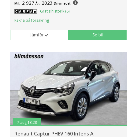
2 927
2023
Mil:
År:
Drivmedel:
Gratis historik (6)
Räkna på försäkring
Jämför
Se bil
7 aug 13:28
Renault Captur PHEV 160 Intens A