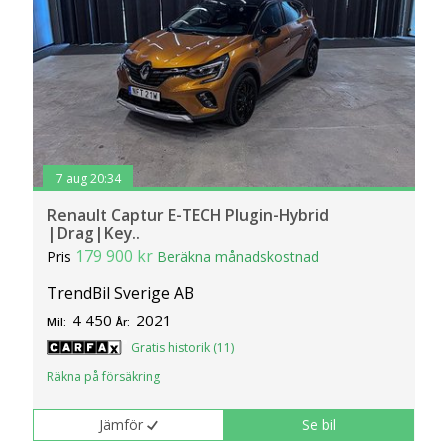
Vikt
1245 kg - 1677 kg.
Drivlinor
2WD (24 486 bilar).
Till salu
Det finns ca 217 begagnade Renault Captur
till salu på Bilweb med pris från 69 900 kr till
319 900 kr.
7 aug 20:34
Renault Captur E-TECH Plugin-Hybrid
|Drag|Key..
179 900 kr
Pris
Beräkna månadskostnad
TrendBil Sverige AB
4 450
2021
Mil:
År:
Gratis historik (11)
Räkna på försäkring
Jämför
Se bil