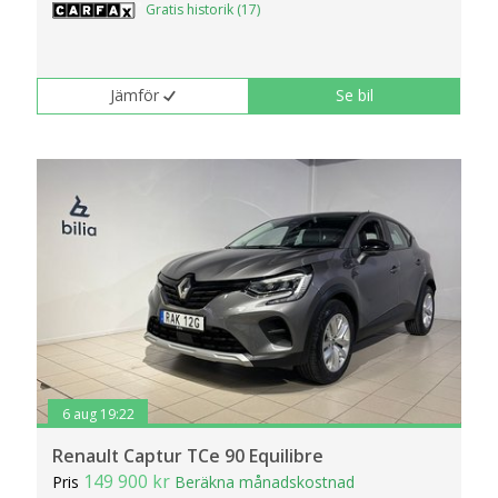
Gratis historik (17)
klickar du på Anpassa. Du kan alltid ändra dina
inställningar för cookies.
Jämför
Se bil
6 aug 19:22
Renault Captur TCe 90 Equilibre
149 900 kr
Pris
Beräkna månadskostnad