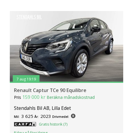
7 aug 19:19
Renault Captur TCe 90 Equilibre
159 000 kr
Pris
Beräkna månadskostnad
Stendahls Bil AB, Lilla Edet
3 625
2023
Mil:
År:
Drivmedel:
Gratis historik (7)
Räkna på försäkring