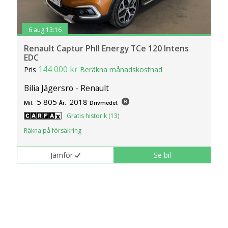
6 aug 13:16
Renault Captur PhII Energy TCe 120 Intens
EDC
144 000 kr
Pris
Beräkna månadskostnad
Bilia Jägersro - Renault
5 805
2018
Mil:
År:
Drivmedel:
Gratis historik (13)
Räkna på försäkring
Jämför
Se bil