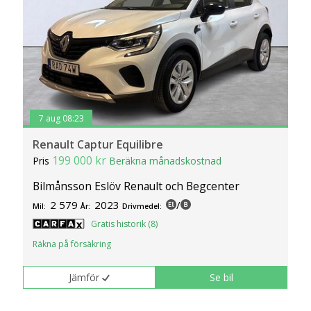
7 aug 08:23
Renault Captur Equilibre
199 000 kr
Pris
Beräkna månadskostnad
Bilmånsson Eslöv Renault och Begcenter
2 579
2023
/
Mil:
År:
Drivmedel:
Gratis historik (8)
Räkna på försäkring
Jämför
Se bil