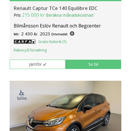
Renault Captur TCe 140 Equilibre EDC
215 000 kr
Pris
Beräkna månadskostnad
Bilmånsson Eslöv Renault och Begcenter
2 430
2023
Mil:
År:
Drivmedel:
Gratis historik (7)
Räkna på försäkring
Jämför
Se bil