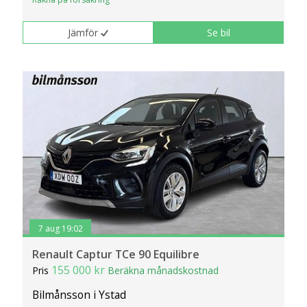
Jämför
Se bil
7 aug 19:02
Renault Captur TCe 90 Equilibre
155 000 kr
Pris
Beräkna månadskostnad
Bilmånsson i Ystad