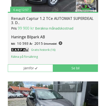
6 aug 12:57
Renault Captur 1.2 TCe AUTOMAT SUPERDEAL
3. D..
99 900 kr
Pris
Beräkna månadskostnad
Haninge Bilpark AB
10 593
2015
Mil:
År:
Drivmedel:
Gratis historik (16)
Räkna på försäkring
Jämför
Se bil