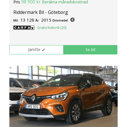
98 900 kr
Pris
Beräkna månadskostnad
Riddermark Bil - Göteborg
13 128
2015
Mil:
År:
Drivmedel:
Gratis historik (20)
Jämför
Se bil