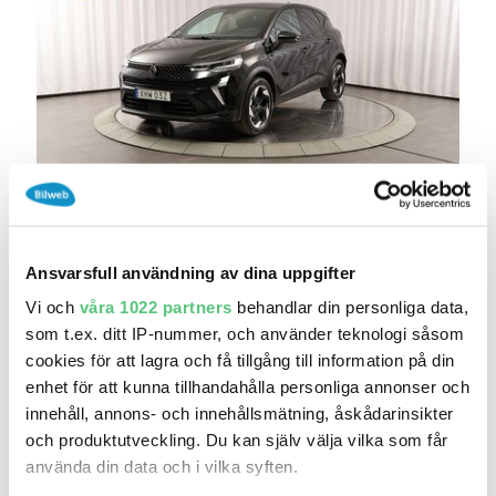
7 aug 08:02
Renault Captur II Mildhybrid 140 techno EDC
Ansvarsfull användning av dina uppgifter
p..
Vi och
våra 1022 partners
behandlar din personliga data,
4 490 kr
Pris
som t.ex. ditt IP-nummer, och använder teknologi såsom
Tage Rejmes Bil AB - Örebro
cookies för att lagra och få tillgång till information på din
0
2026
Mil:
År:
Drivmedel:
enhet för att kunna tillhandahålla personliga annonser och
Gratis historik (4)
innehåll, annons- och innehållsmätning, åskådarinsikter
och produktutveckling. Du kan själv välja vilka som får
Räkna på försäkring
använda din data och i vilka syften.