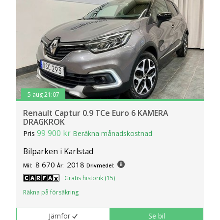
5 aug 21:07
Renault Captur 0.9 TCe Euro 6 KAMERA
DRAGKROK
99 900 kr
Pris
Beräkna månadskostnad
Bilparken i Karlstad
8 670
2018
Mil:
År:
Drivmedel:
Gratis historik (15)
Räkna på försäkring
Jämför
Se bil