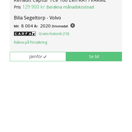
Renault Captur TCe 100 Zen RATTVÄRME
129 900 kr
Pris
Beräkna månadskostnad
Bilia Segeltorp - Volvo
8 004
2020
Mil:
År:
Drivmedel:
Gratis historik (10)
Räkna på försäkring
Jämför
Se bil