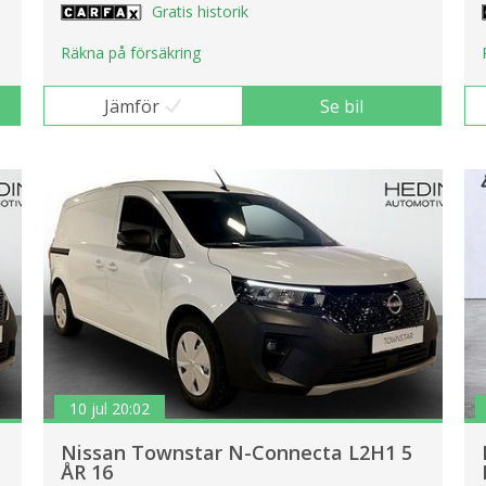
Gratis historik
Räkna på försäkring
Jämför
Se bil
10 jul 20:02
Nissan Townstar N-Connecta L2H1 5
ÅR 16