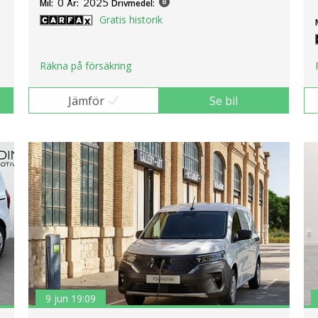
0
2025
Mil:
År:
Drivmedel:
Gratis historik
Räkna på försäkring
Jämför
Se bil
9 jun 19:09