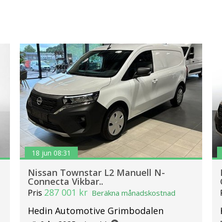
18 jun 08:31
Nissan Townstar L2 Manuell N-
Connecta Vikbar..
287 001 kr
Pris
Beräkna månadskostnad
Hedin Automotive Grimbodalen