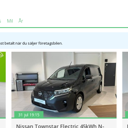
s
Mil
År
t betalt när du säljer företagsbilen.
31 jul 19:15
Nissan Townstar Electric 45kWh N-