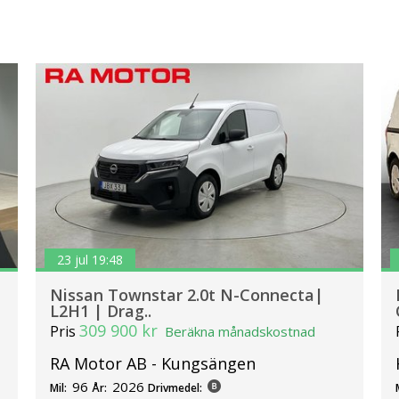
23 jul 19:48
Nissan Townstar 2.0t N-Connecta|
L2H1 | Drag..
309 900 kr
Pris
Beräkna månadskostnad
RA Motor AB - Kungsängen
96
2026
Mil:
År:
Drivmedel: