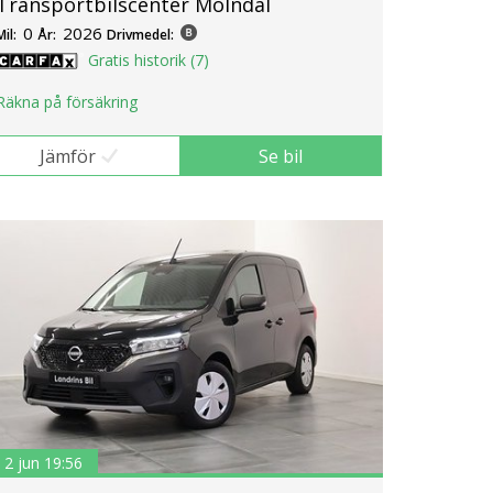
Transportbilscenter Mölndal
0
2026
Mil:
År:
Drivmedel:
Gratis historik (7)
Räkna på försäkring
Jämför
Se bil
2 jun 19:56