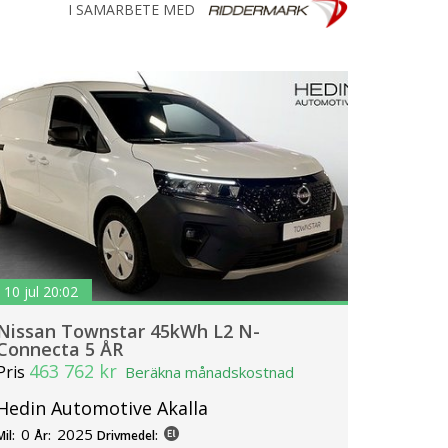
I SAMARBETE MED
10 jul 20:02
Nissan Townstar 45kWh L2 N-
Connecta 5 ÅR
463 762 kr
Pris
Beräkna månadskostnad
Hedin Automotive Akalla
0
2025
Mil:
År:
Drivmedel: