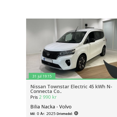
31 jul 19:15
Nissan Townstar Electric 45 kWh N-
Connecta Co..
2 990 kr
Pris
Bilia Nacka - Volvo
0
2025
Mil:
År:
Drivmedel: