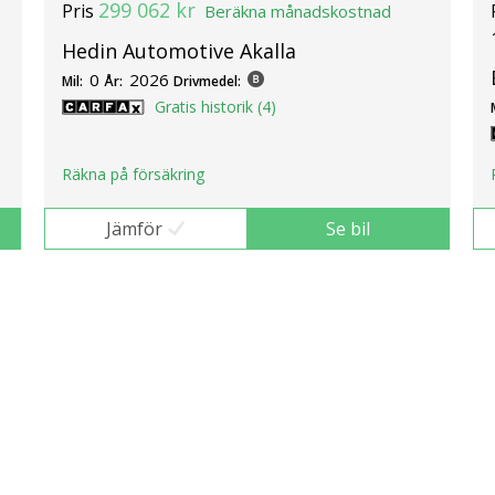
299 062 kr
Pris
Beräkna månadskostnad
Hedin Automotive Akalla
0
2026
Mil:
År:
Drivmedel:
Gratis historik (4)
Räkna på försäkring
Jämför
Se bil