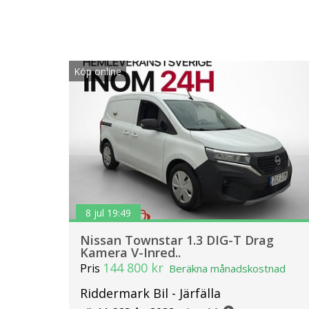
Köp online
8 jul 19:49
Nissan Townstar 1.3 DIG-T Drag
Kamera V-Inred..
144 800 kr
Pris
Beräkna månadskostnad
Riddermark Bil - Järfälla