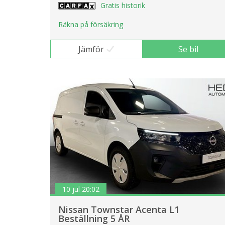
Gratis historik
Räkna på försäkring
Jämför
Se bil
10 jul 20:02
Nissan Townstar Acenta L1
Beställning 5 ÅR