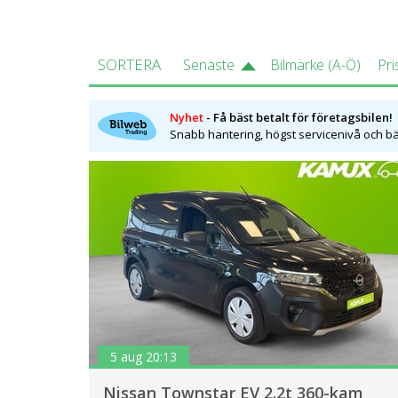
SORTERA
Senaste
Bilmärke (A-Ö)
Pri
Nyhet
- Få bäst betalt för företagsbilen!
Snabb hantering, högst servicenivå och bäs
5 aug 20:13
Nissan Townstar EV 2.2t 360-kam