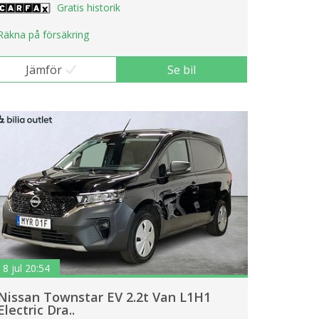
Gratis historik
Räkna på försäkring
Jämför
Se bil
8 jul 20:54
Nissan Townstar EV 2.2t Van L1H1
Electric Dra..