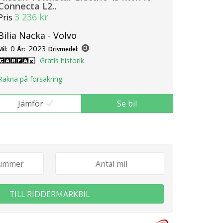
Connecta L2..
3 236 kr
Pris
Bilia Nacka - Volvo
0
2023
Mil:
År:
Drivmedel:
Gratis historik
Räkna på försäkring
Jämför
Se bil
TILL RIDDERMARKBIL