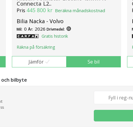
Connecta L2..
445 800 kr
Pris
Beräkna månadskostnad
Bilia Nacka - Volvo
0
2026
Mil:
År:
Drivmedel:
Gratis historik
Räkna på försäkring
Jämför
Se bil
g och bilbyte
kt
oss