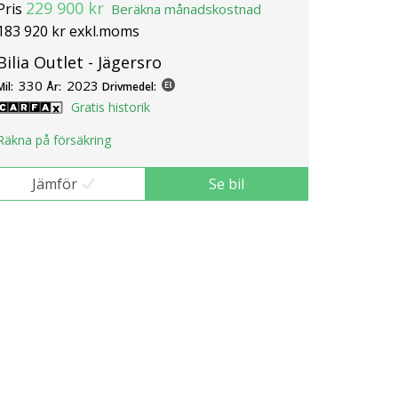
229 900 kr
Pris
Beräkna månadskostnad
183 920 kr exkl.moms
Bilia Outlet - Jägersro
330
2023
Mil:
År:
Drivmedel:
Gratis historik
Räkna på försäkring
Jämför
Se bil