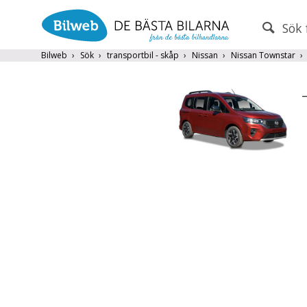
Sök 
PERSONBIL
TRANSPORT
Bilweb
Sök
transportbil - skåp
Nissan
Nissan Townstar
Nissan
×
Endast fordon från MRF-anslutna handlare
Frite
Populära märken
Volvo
,
Audi
,
Mercedes
,
Volkswag
År från
År till