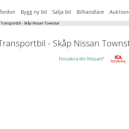
fordon
Bygg ny bil
Sälja bil
Bilhandlare
Auktion
HUSBIL/HUSVAGN
MC/MOPED/ATV
Transportbil - Skåp Nissan Townstar
×
Townstar
Jus
Transportbil - Skåp Nissan Towns
xt
Försäkra din Nissan?
Fler
en
,
BMW
Mil från
Mil till
Lä