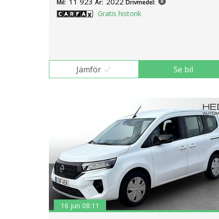
11 923
2022
Mil:
År:
Drivmedel:
Gratis historik
Jämför
Se bil
16 jun 08:11