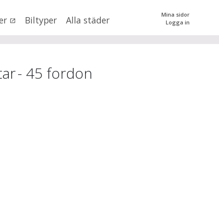
Mina sidor
er
Biltyper
Alla städer
Logga in
0
kr
till
mer än 500000
kr
tera priset genom att dra i knapparna
tar
-
45
fordon
SÖK
 val
n (alla)