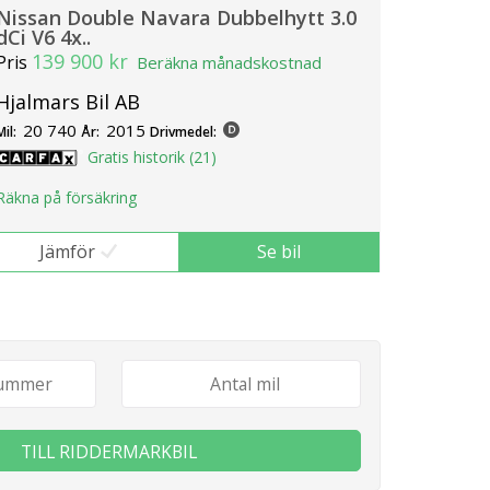
Nissan Double Navara Dubbelhytt 3.0
dCi V6 4x..
139 900 kr
Pris
Beräkna månadskostnad
Hjalmars Bil AB
20 740
2015
Mil:
År:
Drivmedel:
Gratis historik (21)
Räkna på försäkring
Jämför
Se bil
TILL RIDDERMARKBIL