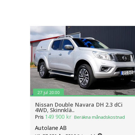
27 jul 20:00
Nissan Double Navara DH 2.3 dCi
4WD, Skinnklä..
149 900 kr
Pris
Beräkna månadskostnad
Autolane AB