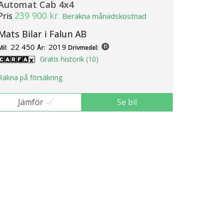
Automat Cab 4x4
239 900 kr
Pris
Beräkna månadskostnad
Mats Bilar i Falun AB
22 450
2019
Mil:
År:
Drivmedel:
Gratis historik (10)
Räkna på försäkring
Jämför
Se bil