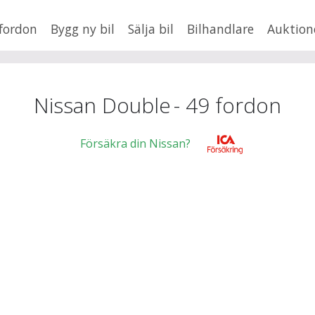
fordon
Bygg ny bil
Sälja bil
Bilhandlare
Auktion
HUSBIL/HUSVAGN
MC/MOPED/ATV
×
Double
Jus
Nissan Double
-
49
fordon
xt
Försäkra din Nissan?
Fler
en
,
BMW
Mil från
Mil till
Lä