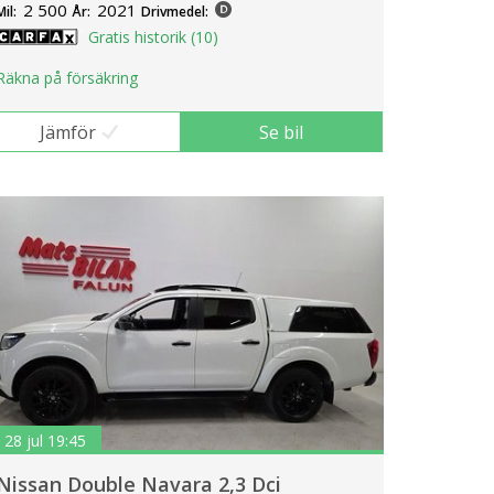
2 500
2021
Mil:
År:
Drivmedel:
Gratis historik (10)
Räkna på försäkring
Jämför
Se bil
28 jul 19:45
Nissan Double Navara 2,3 Dci