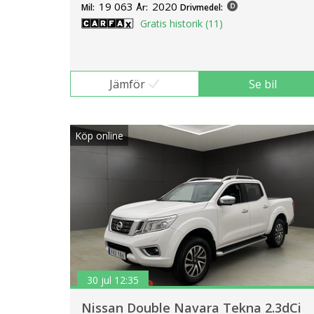
19 063
2020
Mil:
År:
Drivmedel:
Gratis historik (11)
Jämför
Se bil
Köp online
30 jul 12:35
Nissan Double Navara Tekna 2.3dCi