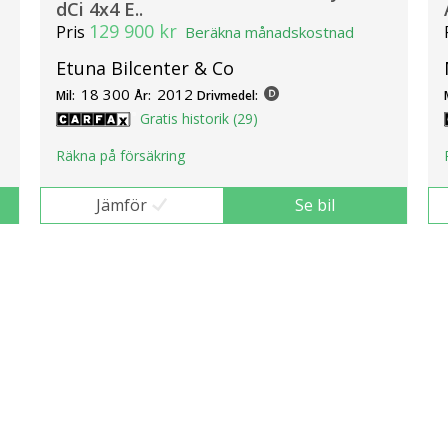
dCi 4x4 E..
129 900 kr
Pris
Beräkna månadskostnad
Etuna Bilcenter & Co
18 300
2012
Mil:
År:
Drivmedel:
Gratis historik (29)
Räkna på försäkring
Jämför
Se bil