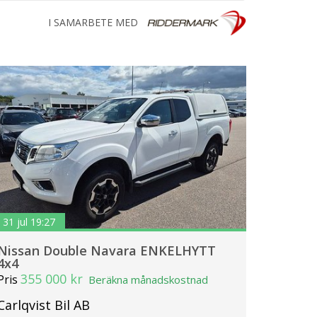
I SAMARBETE MED
31 jul 19:27
Nissan Double Navara ENKELHYTT
4x4
355 000 kr
Pris
Beräkna månadskostnad
Carlqvist Bil AB