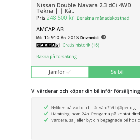
Nissan Double Navara 2.3 dCi 4WD
Tekna | | Kå..
248 500 kr
Pris
Beräkna månadskostnad
AMCAP AB
15 910
2018
Mil:
År:
Drivmedel:
Gratis historik (16)
Räkna på försäkring
Jämför
Se bil
Vi värderar och köper din bil inför försäljnin
Nyfiken på vad din bil är värd? Vi hjälper dig!
Hämtning inom 24h. Pengarna på kontot dire
Värdera, sälj eller byt din begagnade bil hos 