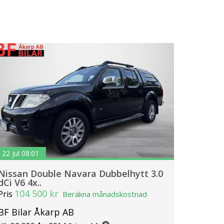
22 jul 08:01
Nissan Double Navara Dubbelhytt 3.0
dCi V6 4x..
104 500 kr
Pris
Beräkna månadskostnad
BF Bilar Åkarp AB