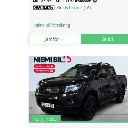
27 651
2016
Mil:
År:
Drivmedel:
Gratis historik (16)
Räkna på försäkring
Jämför
Se bil
21 jul 13:53