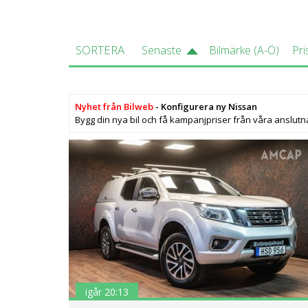
SORTERA
Senaste
Bilmärke (A-Ö)
Pri
Nyhet från Bilweb
- Konfigurera ny Nissan
Bygg din nya bil och få kampanjpriser från våra anslutn
igår 20:13