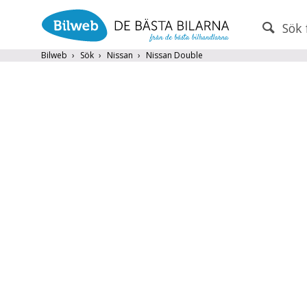
Sök 
PERSONBIL
TRANSPORT
Bilweb
Sök
Nissan
Nissan Double
Nissan
×
Endast fordon från MRF-anslutna handlare
Frite
Populära märken
Volvo
,
Audi
,
Mercedes
,
Volkswag
År från
År till