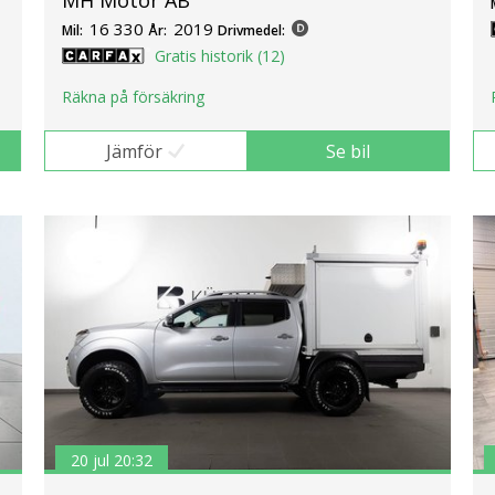
16 330
2019
Mil:
År:
Drivmedel:
Gratis historik (12)
Räkna på försäkring
Jämför
Se bil
20 jul 20:32