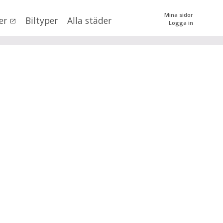
Mina sidor
er
Biltyper
Alla städer
Logga in
0
kr
till
mer än 500000
kr
tera priset genom att dra i knapparna
SÖK
 val
n (alla)