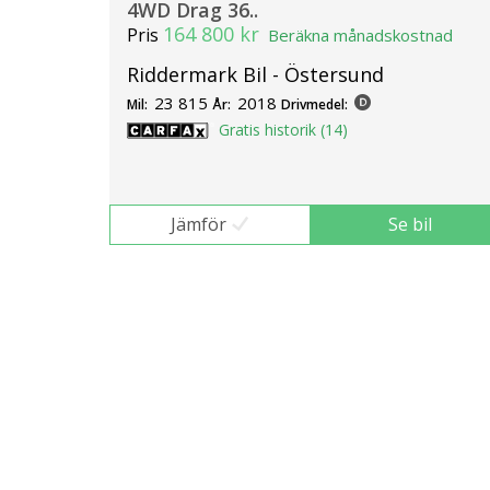
4WD Drag 36..
164 800 kr
Pris
Beräkna månadskostnad
Riddermark Bil - Östersund
23 815
2018
Mil:
År:
Drivmedel:
Gratis historik (14)
Jämför
Se bil