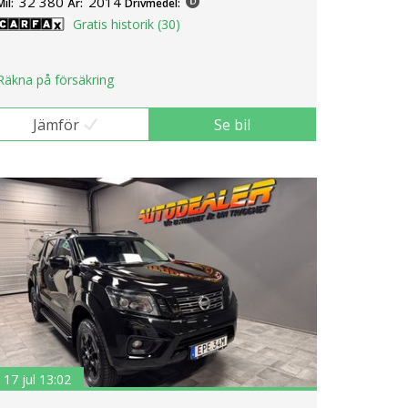
32 380
2014
Mil:
År:
Drivmedel:
Gratis historik (30)
Räkna på försäkring
Jämför
Se bil
17 jul 13:02