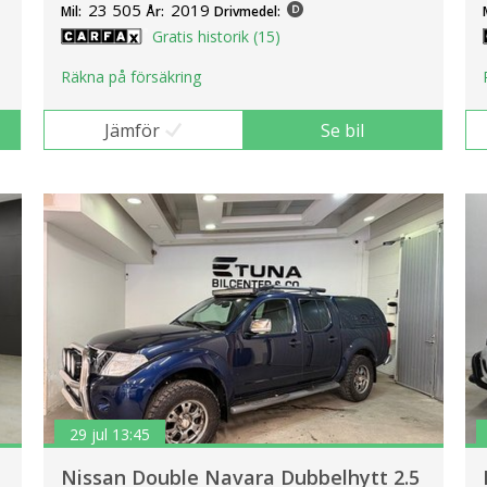
23 505
2019
Mil:
År:
Drivmedel:
Gratis historik (15)
Räkna på försäkring
Jämför
Se bil
29 jul 13:45
Nissan Double Navara Dubbelhytt 2.5