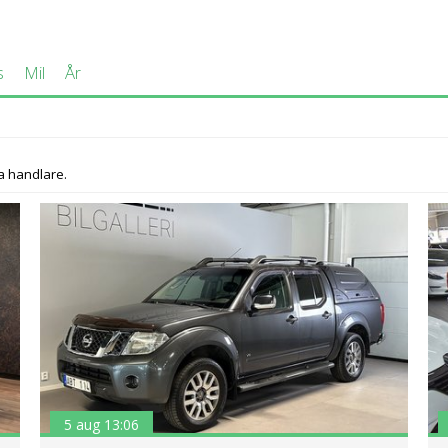
s
Mil
År
a handlare.
5 aug 13:06