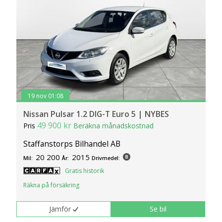
19 nov 01:08
Nissan Pulsar 1.2 DIG-T Euro 5 | NYBES
49 900 kr
Pris
Beräkna månadskostnad
Staffanstorps Bilhandel AB
20 200
2015
Mil:
År:
Drivmedel:
Gratis historik
Räkna på försäkring
Jämför
Se bil