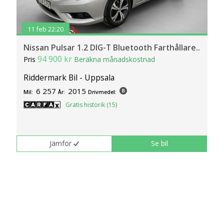
11 feb 22:20
Nissan Pulsar 1.2 DIG-T Bluetooth Farthållare..
94 900 kr
Pris
Beräkna månadskostnad
Riddermark Bil - Uppsala
6 257
2015
Mil:
År:
Drivmedel:
Gratis historik (15)
Jämför
Se bil