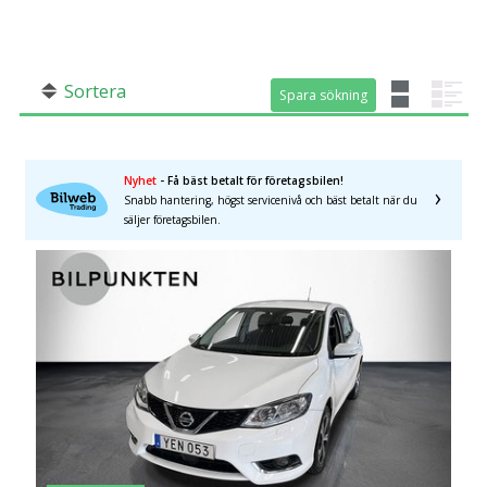
SÖK
Fler val
Mil från
Mil till
Sortera
Spara sökning
Spara sökning
Nyhet
- Få bäst betalt för företagsbilen!
Snabb hantering, högst servicenivå och bäst betalt när du
säljer företagsbilen.
Län (alla)