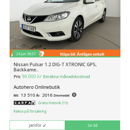
24 jun 08:57
Nissan Pulsar 1.2 DIG-T XTRONIC GPS,
Backkame..
96 000 kr
Pris
Beräkna månadskostnad
Autohero Onlinebutik
13 510
2016
Mil:
År:
Drivmedel:
Gratis historik (15)
Räkna på försäkring
Jämför
Se bil