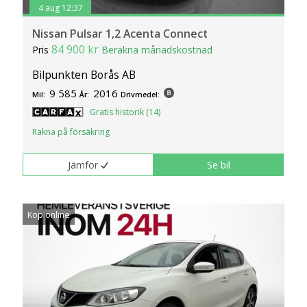
4 aug 12:37
Nissan Pulsar 1,2 Acenta Connect
84 900 kr
Pris
Beräkna månadskostnad
Bilpunkten Borås AB
9 585
2016
Mil:
År:
Drivmedel:
Gratis historik (14)
Räkna på försäkring
Jämför
Se bil
Köp online