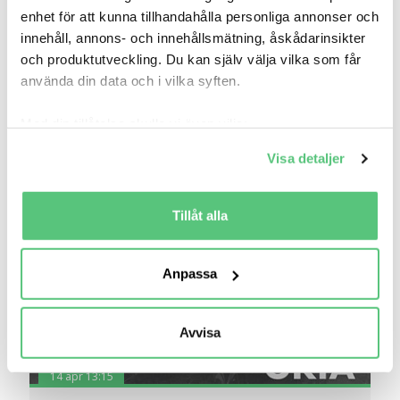
Smart Citybil Sverige AB
enhet för att kunna tillhandahålla personliga annonser och
14 357
2015
Mil:
År:
Drivmedel:
innehåll, annons- och innehållsmätning, åskådarinsikter
Gratis historik (16)
och produktutveckling. Du kan själv välja vilka som får
Räkna på försäkring
använda din data och i vilka syften.
Jämför
Se bil
Med din tillåtelse skulle vi även vilja:
Samla in information om din geografiska plats
Visa detaljer
som kan ha en noggrannhet på upp till flera meter
Identifiera din enhet genom att aktivt skanna den
för specifika kännetecken (fingeravtryck)
Tillåt alla
Ta reda på mer om hur dina personliga uppgifter
behandlas och ställ in dina preferenser i
detaljsektionen
.
Anpassa
Du kan ändra eller dra tillbaka ditt samtycke när som
helst från cookie-förklaringen.
Avvisa
Vi använder cookies för att förbättra din
användarupplevelse på Bilweb. Även för att tillhandahålla
14 apr 13:15
en säker - och trygg marknadsplats och för att kunna ge