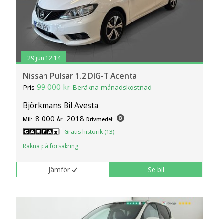
29 jun 12:14
Nissan Pulsar 1.2 DIG-T Acenta
99 000 kr
Pris
Beräkna månadskostnad
Björkmans Bil Avesta
8 000
2018
Mil:
År:
Drivmedel:
Gratis historik (13)
Räkna på försäkring
Jämför
Se bil