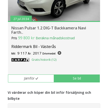
27 jul 20:34
Nissan Pulsar 1.2 DIG-T Backkamera Navi
Farth..
99 800 kr
Pris
Beräkna månadskostnad
Riddermark Bil - Västerås
9 117
2017
Mil:
År:
Drivmedel:
Gratis historik (12)
Jämför
Se bil
Vi värderar och köper din bil inför försäljning och
bilbyte