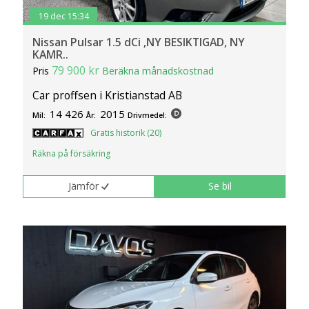
19 dec 15:34
Nissan Pulsar 1.5 dCi ,NY BESIKTIGAD, NY
KAMR..
79 900 kr
Pris
Beräkna månadskostnad
Car proffsen i Kristianstad AB
14 426
2015
Mil:
År:
Drivmedel:
Gratis historik (20)
Räkna på försäkring
Jämför
Se bil