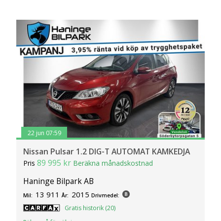
22 jun 07:59
Nissan Pulsar 1.2 DIG-T AUTOMAT KAMKEDJA
89 995 kr
Pris
Beräkna månadskostnad
Haninge Bilpark AB
13 911
2015
Mil:
År:
Drivmedel:
Gratis historik (20)