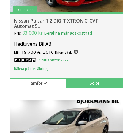
9 jul 07:33
Nissan Pulsar 1.2 DIG-T XTRONIC-CVT
Automat 5..
83 000 kr
Pris
Beräkna månadskostnad
Hedtuvens Bil AB
19 700
2016
Mil:
År:
Drivmedel:
Gratis historik (27)
Räkna på försäkring
Jämför
Se bil