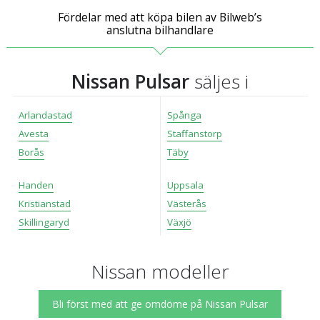
Fördelar med att köpa bilen av Bilweb’s
anslutna bilhandlare
Nissan Pulsar
säljes i
Arlandastad
Spånga
Avesta
Staffanstorp
Borås
Täby
Handen
Uppsala
Kristianstad
Västerås
Skillingaryd
Växjö
Nissan modeller
Bli först med att ge omdöme på Nissan Pulsar