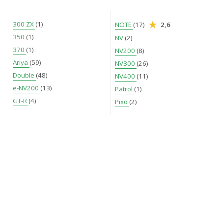
300 ZX
(1)
NOTE
(17)
2,6
350
(1)
NV
(2)
370
(1)
NV200
(8)
Ariya
(59)
NV300
(26)
Double
(48)
NV400
(11)
e-NV200
(13)
Patrol
(1)
GT-R
(4)
Pixo
(2)
Interstar
(53)
Primastar
(85)
Juke
(132)
Qashqai
(425)
King Cab
(2)
Qashqai +2
(21)
Leaf
(220)
Townstar
(45)
Micra
(114)
X-Trail
(132)
MURANO
(6)
Navara
(2)