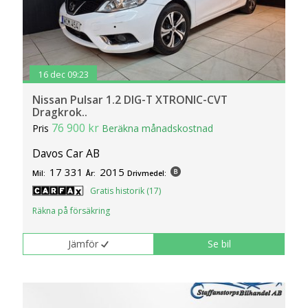
16 dec 09:23
Nissan Pulsar 1.2 DIG-T XTRONIC-CVT
Dragkrok..
76 900 kr
Pris
Beräkna månadskostnad
Davos Car AB
17 331
2015
Mil:
År:
Drivmedel:
Gratis historik (17)
Räkna på försäkring
Jämför
Se bil