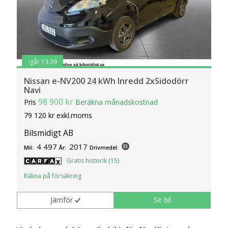
igår 13:39
Nissan e-NV200 24 kWh Inredd 2xSidodörr
Navi
98 900 kr
Pris
Beräkna månadskostnad
79 120 kr exkl.moms
Bilsmidigt AB
4 497
2017
Mil:
År:
Drivmedel:
Gratis historik (15)
Räkna på försäkring
Jämför
Se bil