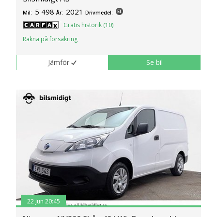
5 498
2021
Mil:
År:
Drivmedel:
Gratis historik (10)
Räkna på försäkring
Jämför
Se bil
22 jun 20:45