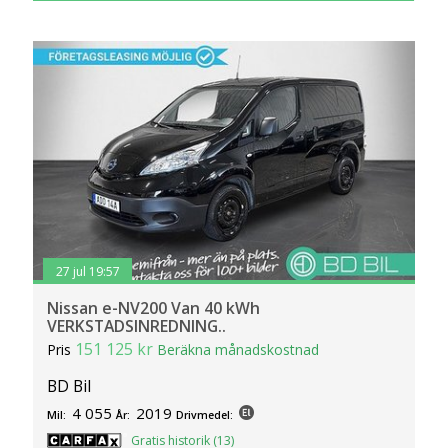
27 jul 19:57
Nissan e-NV200 Van 40 kWh
VERKSTADSINREDNING..
151 125 kr
Pris
Beräkna månadskostnad
BD Bil
4 055
2019
Mil:
År:
Drivmedel:
Gratis historik (13)