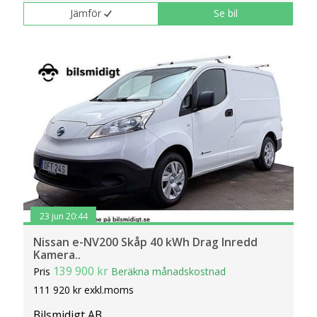
Jämför
Se bil
23 jun 20:44
Nissan e-NV200 Skåp 40 kWh Drag Inredd
Kamera..
139 900 kr
Pris
Beräkna månadskostnad
111 920 kr exkl.moms
Bilsmidigt AB