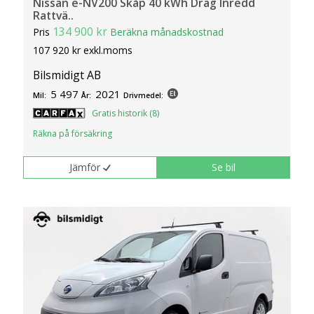
Nissan e-NV200 Skåp 40 kWh Drag Inredd
Rattvä..
134 900 kr
Pris
Beräkna månadskostnad
107 920 kr exkl.moms
Bilsmidigt AB
5 497
2021
Mil:
År:
Drivmedel:
Gratis historik (8)
Räkna på försäkring
Jämför
Se bil