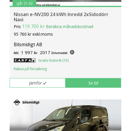
igår 21:02
Nissan e-NV200 24 kWh Inredd 2xSidodörr
Navi
119 700 kr
Pris
Beräkna månadskostnad
95 760 kr exkl.moms
Bilsmidigt AB
1 997
2017
Mil:
År:
Drivmedel:
Gratis historik (15)
Räkna på försäkring
Jämför
Se bil