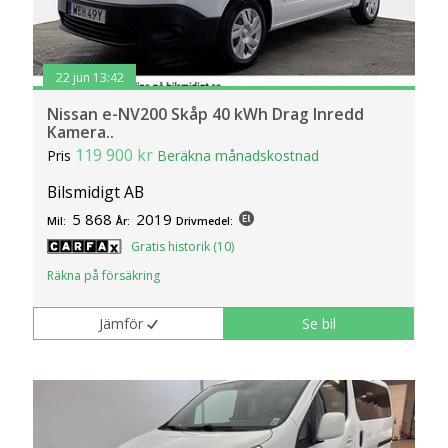
22 jun 13:42
Nissan e-NV200 Skåp 40 kWh Drag Inredd
Kamera..
119 900 kr
Pris
Beräkna månadskostnad
Bilsmidigt AB
5 868
2019
Mil:
År:
Drivmedel:
Gratis historik (10)
Räkna på försäkring
Jämför
Se bil