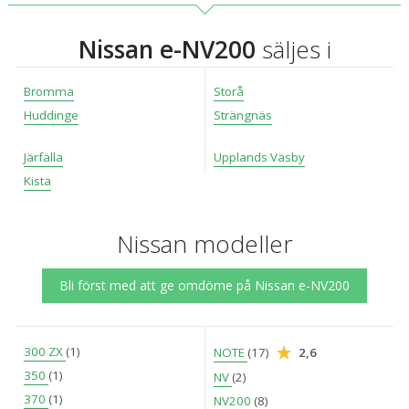
Nissan e-NV200
säljes i
Bromma
Storå
Huddinge
Strängnäs
Järfälla
Upplands Väsby
Kista
Nissan modeller
Bli först med att ge omdöme på Nissan e-NV200
300 ZX
(1)
NOTE
(17)
2,6
350
(1)
NV
(2)
370
(1)
NV200
(8)