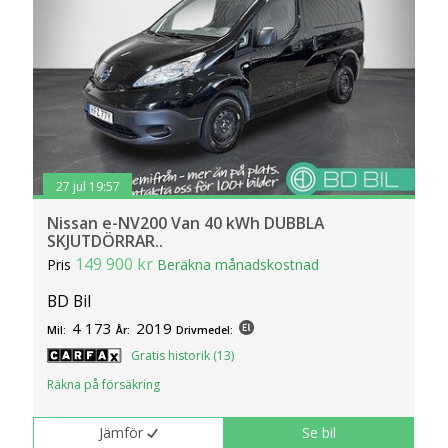
27 jul 19:57
Nissan e-NV200 Van 40 kWh DUBBLA
SKJUTDÖRRAR..
149 900 kr
Pris
Beräkna månadskostnad
BD Bil
4 173
2019
Mil:
År:
Drivmedel:
Gratis historik (13)
Räkna på försäkring
Jämför
Se bil