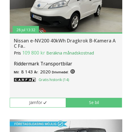
28 jul 13:32
Nissan e-NV200 40kWh Dragkrok B-Kamera A
C Fa..
109 800 kr
Pris
Beräkna månadskostnad
Riddermark Transportbilar
8 143
2020
Mil:
År:
Drivmedel:
Gratis historik (14)
Jämför
Se bil