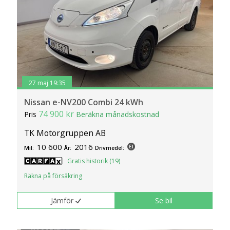
27 maj 19:35
Nissan e-NV200 Combi 24 kWh
74 900 kr
Pris
Beräkna månadskostnad
TK Motorgruppen AB
10 600
2016
Mil:
År:
Drivmedel:
Gratis historik (19)
Räkna på försäkring
Jämför
Se bil