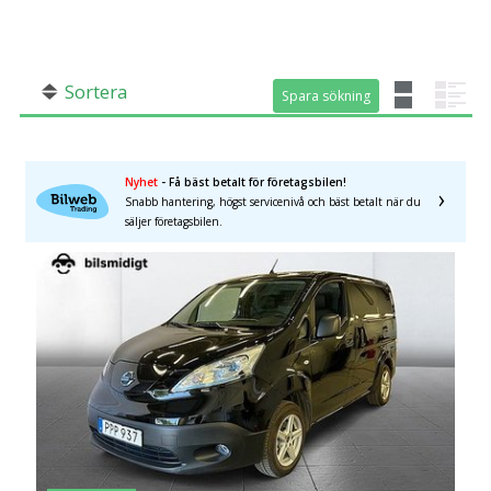
SÖK
Fler val
Mil från
Mil till
Sortera
Spara sökning
Spara sökning
Nyhet
- Få bäst betalt för företagsbilen!
Snabb hantering, högst servicenivå och bäst betalt när du
säljer företagsbilen.
Län (alla)