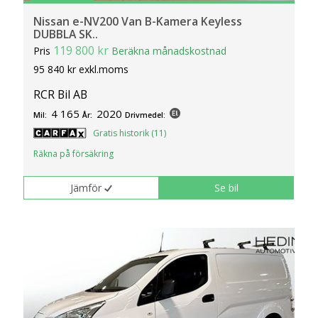
Nissan e-NV200 Van B-Kamera Keyless
DUBBLA SK..
119 800 kr
Pris
Beräkna månadskostnad
95 840 kr exkl.moms
RCR Bil AB
4 165
2020
Mil:
År:
Drivmedel:
Gratis historik (11)
Räkna på försäkring
Jämför
Se bil