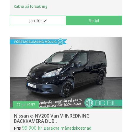
Räkna på försäkring
Jämför
Se bil
27 jul 19:57
Nissan e-NV200 Van V-INREDNING
BACKKAMERA DUB..
99 900 kr
Pris
Beräkna månadskostnad