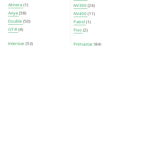
Almera
(1)
NV300
(26)
Ariya
(58)
NV400
(11)
Double
(50)
Patrol
(1)
GT-R
(4)
Pixo
(2)
Interstar
(53)
Primastar
(84)
Juke
(130)
Pulsar
(12)
King Cab
(2)
Qashqai
(438)
Leaf
(223)
Qashqai +2
(21)
Micra
(115)
Townstar
(47)
MURANO
(6)
X-Trail
(131)
Navara
(2)
Bilweb
Sök
Nissan
Nissan e-NV200
Kontakt