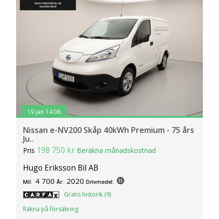
19 jan 14:06
Nissan e-NV200 Skåp 40kWh Premium - 75 års
Ju..
198 750 kr
Pris
Beräkna månadskostnad
Hugo Eriksson Bil AB
4 700
2020
Mil:
År:
Drivmedel:
Gratis historik (9)
Räkna på försäkring