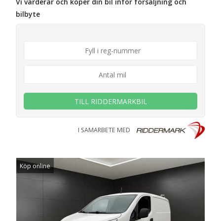
Vi värderar och köper din bil inför försäljning och
bilbyte
TILL RIDDERMARKBIL
I SAMARBETE MED
Köp online