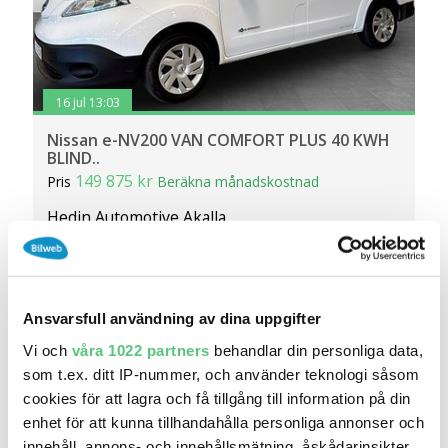
16 jul 13:03
Nissan e-NV200 VAN COMFORT PLUS 40 KWH
BLIND..
149 875 kr
Pris
Beräkna månadskostnad
Hedin Automotive Akalla
8 950
2020
Mil:
År:
Drivmedel:
Gratis historik (9)
Räkna på försäkring
Ansvarsfull användning av dina uppgifter
Jämför
Se bil
Vi och
våra 1022 partners
behandlar din personliga data,
som t.ex. ditt IP-nummer, och använder teknologi såsom
cookies för att lagra och få tillgång till information på din
enhet för att kunna tillhandahålla personliga annonser och
innehåll, annons- och innehållsmätning, åskådarinsikter