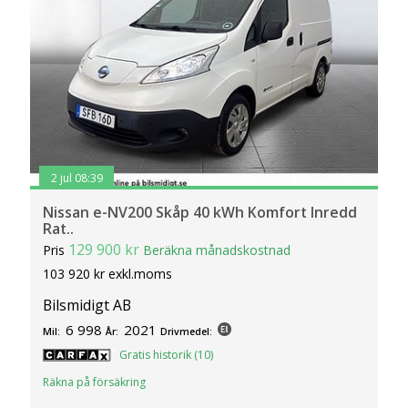
2 jul 08:39
Nissan e-NV200 Skåp 40 kWh Komfort Inredd
Rat..
129 900 kr
Pris
Beräkna månadskostnad
103 920 kr exkl.moms
Bilsmidigt AB
6 998
2021
Mil:
År:
Drivmedel:
Gratis historik (10)
Räkna på försäkring