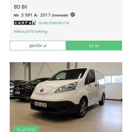
BD Bil
3 991
2017
Mil:
År:
Drivmedel:
Gratis historik (14)
Räkna på försäkring
Jämför
Se bil
21 jul 13:55