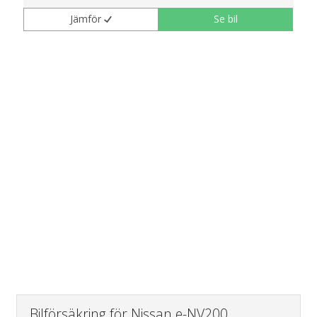
Jämför
Se bil
Bilförsäkring för Nissan e-NV200