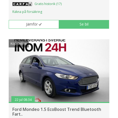
Gratis historik (17)
Räkna på försäkring
Jämför
Se bil
Köp online
22 jul 08:34
Ford Mondeo 1.5 EcoBoost Trend Bluetooth
Fart..