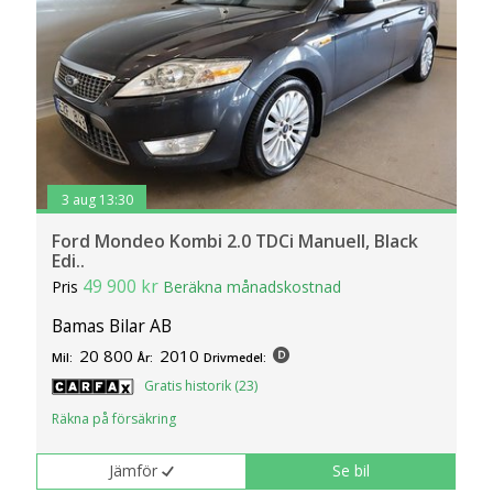
3 aug 13:30
Ford Mondeo Kombi 2.0 TDCi Manuell, Black
Edi..
49 900 kr
Pris
Beräkna månadskostnad
Bamas Bilar AB
20 800
2010
Mil:
År:
Drivmedel:
Gratis historik (23)
Räkna på försäkring
Jämför
Se bil