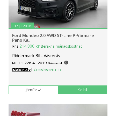
17 jul 20:38
Ford Mondeo 2.0 AWD ST-Line P-Värmare
Pano Ka..
214 800 kr
Pris
Beräkna månadskostnad
Riddermark Bil - Västerås
11 226
2019
Mil:
År:
Drivmedel:
Gratis historik (11)
Jämför
Se bil