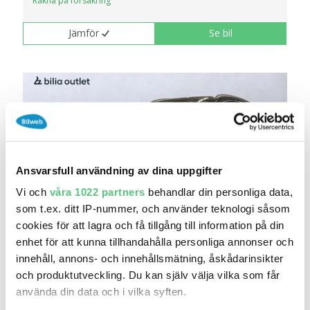
Räkna på försäkring
Jämför
Se bil
Ansvarsfull användning av dina uppgifter
Vi och
våra 1022 partners
behandlar din personliga data,
som t.ex. ditt IP-nummer, och använder teknologi såsom
cookies för att lagra och få tillgång till information på din
27 jul 13:45
enhet för att kunna tillhandahålla personliga annonser och
Ford Mondeo 1.6 TDCi Titanium Värmare
innehåll, annons- och innehållsmätning, åskådarinsikter
Keyless..
och produktutveckling. Du kan själv välja vilka som får
109 900 kr
Pris
Beräkna månadskostnad
använda din data och i vilka syften.