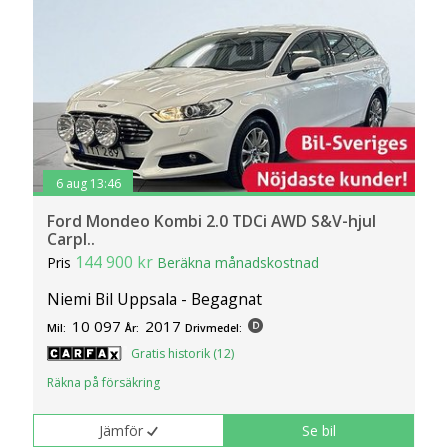
6 aug 13:46
Ford Mondeo Kombi 2.0 TDCi AWD S&V-hjul
Carpl..
144 900 kr
Pris
Beräkna månadskostnad
Niemi Bil Uppsala - Begagnat
10 097
2017
Mil:
År:
Drivmedel:
Gratis historik (12)
Räkna på försäkring
Jämför
Se bil