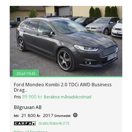
29 jul 19:43
Ford Mondeo Kombi 2.0 TDCi AWD Business
Drag..
99 900 kr
Pris
Beräkna månadskostnad
Bilgruvan AB
21 800
2017
Mil:
År:
Drivmedel:
Gratis historik (17)