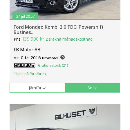
24 jul 20:57
Ford Mondeo Kombi 2.0 TDCi Powershift
Busines..
139 900 kr
Pris
Beräkna månadskostnad
FB Motor AB
0
2016
Mil:
År:
Drivmedel:
Gratis historik (21)
Räkna på försäkring
Jämför
Se bil