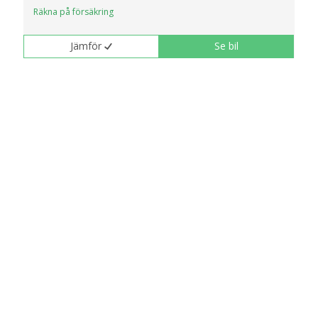
Räkna på försäkring
Jämför
Se bil