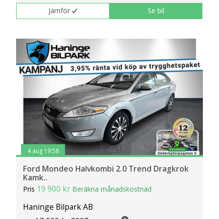
Jämför
Se bil
4 aug 19:58
Ford Mondeo Halvkombi 2.0 Trend Dragkrok
Kamk..
19 900 kr
Pris
Beräkna månadskostnad
Haninge Bilpark AB