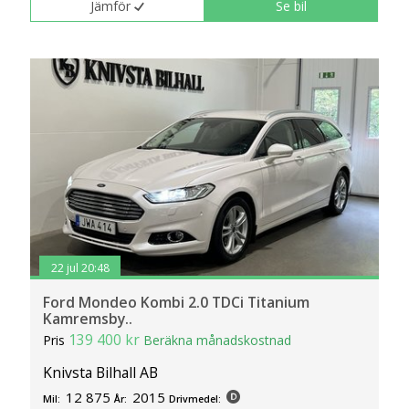
Jämför
Se bil
22 jul 20:48
Ford Mondeo Kombi 2.0 TDCi Titanium
Kamremsby..
139 400 kr
Pris
Beräkna månadskostnad
Knivsta Bilhall AB
12 875
2015
Mil:
År:
Drivmedel: