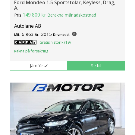
Ford Mondeo 1.5 Sportstolar, Keyless, Drag,
klickar du på Anpassa. Du kan alltid ändra dina
A..
inställningar för cookies.
149 800 kr
Pris
Beräkna månadskostnad
Autolane AB
6 963
2015
Mil:
År:
Drivmedel:
Gratis historik (19)
Räkna på försäkring
Jämför
Se bil