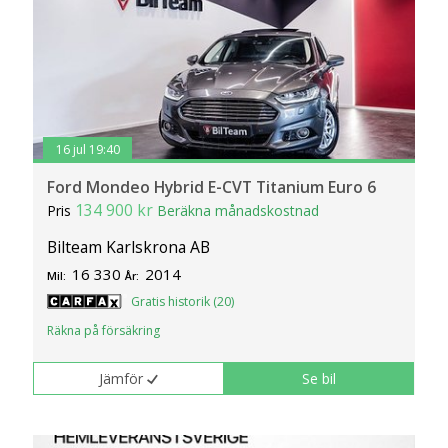
16 jul 19:40
Ford Mondeo Hybrid E-CVT Titanium Euro 6
134 900 kr
Pris
Beräkna månadskostnad
Bilteam Karlskrona AB
16 330
2014
Mil:
År:
Gratis historik (20)
Räkna på försäkring
Jämför
Se bil