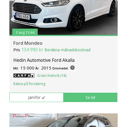
3 aug 13:44
Ford Mondeo
134 990 kr
Pris
Beräkna månadskostnad
Hedin Automotive Ford Akalla
15 000
2015
Mil:
År:
Drivmedel:
Gratis historik (18)
Räkna på försäkring
Jämför
Se bil