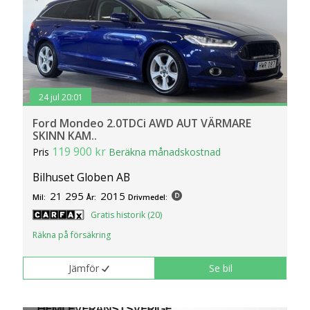
24 jul 20:01
Ford Mondeo 2.0TDCi AWD AUT VÄRMARE
SKINN KAM..
119 900 kr
Pris
Beräkna månadskostnad
Bilhuset Globen AB
21 295
2015
Mil:
År:
Drivmedel:
Gratis historik (20)
Räkna på försäkring
Jämför
Se bil