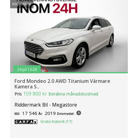
Köp online
24 jul 13:26
Ford Mondeo 2.0 AWD Titanium Värmare
Kamera S..
159 800 kr
Pris
Beräkna månadskostnad
Riddermark Bil - Megastore
17 546
2019
Mil:
År:
Drivmedel:
Gratis historik (17)