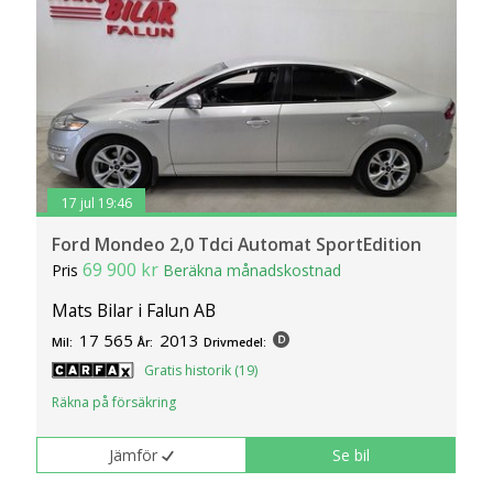
17 jul 19:46
Ford Mondeo 2,0 Tdci Automat SportEdition
69 900 kr
Pris
Beräkna månadskostnad
Mats Bilar i Falun AB
17 565
2013
Mil:
År:
Drivmedel:
Gratis historik (19)
Räkna på försäkring
Jämför
Se bil