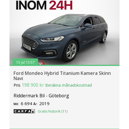
15 jul 13:57
Ford Mondeo Hybrid Titanium Kamera Skinn
Navi
198 900 kr
Pris
Beräkna månadskostnad
Riddermark Bil - Göteborg
6 694
2019
Mil:
År:
Gratis historik (11)