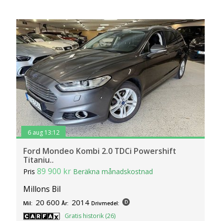
6 aug 13:12
Ford Mondeo Kombi 2.0 TDCi Powershift
Titaniu..
89 900 kr
Pris
Beräkna månadskostnad
Millons Bil
20 600
2014
Mil:
År:
Drivmedel:
Gratis historik (26)