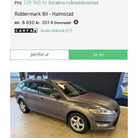
129 900 kr
Pris
Beräkna månadskostnad
Riddermark Bil - Halmstad
8 630
2014
Mil:
År:
Drivmedel:
Gratis historik (17)
Jämför
Se bil