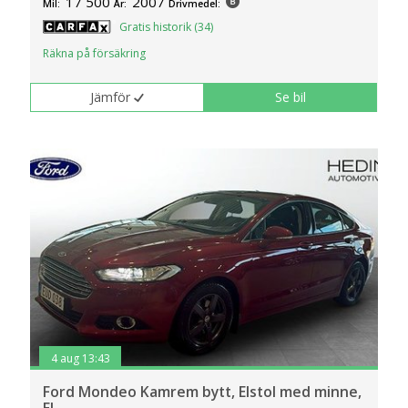
17 500
2007
Mil:
År:
Drivmedel:
Gratis historik (34)
Räkna på försäkring
Jämför
Se bil
4 aug 13:43
Ford Mondeo Kamrem bytt, Elstol med minne,