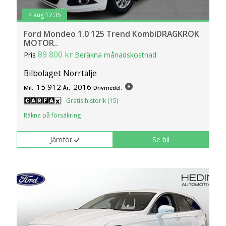
4 aug 12:35
Ford Mondeo 1.0 125 Trend KombiDRAGKROK
MOTOR..
89 800 kr
Pris
Beräkna månadskostnad
Bilbolaget Norrtälje
15 912
2016
Mil:
År:
Drivmedel:
Gratis historik (15)
Räkna på försäkring
Jämför
Se bil