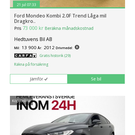
21 jul 07:33
Ford Mondeo Kombi 2.0F Trend Låga mil
Dragkro..
73 000 kr
Pris
Beräkna månadskostnad
Hedtuvens Bil AB
13 900
2012
Mil:
År:
Drivmedel:
Gratis historik (29)
Räkna på försäkring
Jämför
Se bil
Köp online