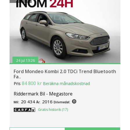
24 jul 13:26
Ford Mondeo Kombi 2.0 TDCi Trend Bluetooth
Fa..
84 800 kr
Pris
Beräkna månadskostnad
Riddermark Bil - Megastore
20 434
2016
Mil:
År:
Drivmedel:
Gratis historik (17)