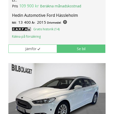
El..
109 900 kr
Pris
Beräkna månadskostnad
Hedin Automotive Ford Hässleholm
13 400
2015
Mil:
År:
Drivmedel:
Gratis historik (14)
Räkna på försäkring
Jämför
Se bil