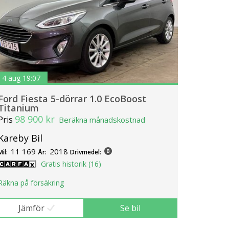
4 aug 19:07
Ford Fiesta 5-dörrar 1.0 EcoBoost
Titanium
98 900 kr
Pris
Beräkna månadskostnad
Kareby Bil
11 169
2018
Mil:
År:
Drivmedel:
Gratis historik (16)
Räkna på försäkring
Jämför
Se bil