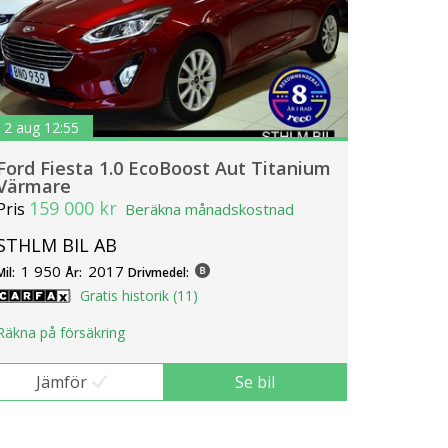
2 aug 12:55
Ford Fiesta 1.0 EcoBoost Aut Titanium
Värmare
159 000 kr
Pris
Beräkna månadskostnad
STHLM BIL AB
1 950
2017
Mil:
År:
Drivmedel:
Gratis historik (11)
Räkna på försäkring
Jämför
Se bil