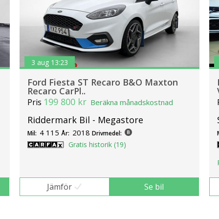
3 aug 13:23
Ford Fiesta ST Recaro B&O Maxton
Recaro CarPl..
199 800 kr
Pris
Beräkna månadskostnad
Riddermark Bil - Megastore
4 115
2018
Mil:
År:
Drivmedel:
Gratis historik (19)
Jämför
Se bil