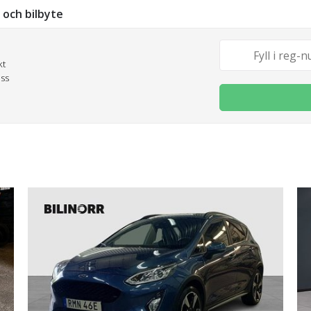
g och bilbyte
kt
oss