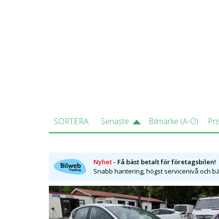
Fiesta har större innerutrymmen än v
storleksklassen med alert styrning. D
SORTERA
Senaste
Bilmärke (A-Ö)
Pri
Nyhet
- Få bäst betalt för företagsbilen!
Snabb hantering, högst servicenivå och bäs