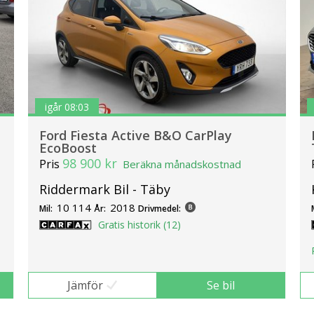
igår 08:03
Ford Fiesta Active B&O CarPlay
EcoBoost
98 900 kr
Pris
Beräkna månadskostnad
Riddermark Bil - Täby
10 114
2018
Mil:
År:
Drivmedel:
Gratis historik (12)
Jämför
Se bil