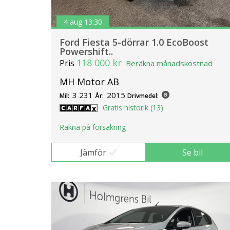
4 aug 13:30
Ford Fiesta 5-dörrar 1.0 EcoBoost
Powershift..
118 000 kr
Pris
Beräkna månadskostnad
MH Motor AB
3 231
2015
Mil:
År:
Drivmedel:
Gratis historik (13)
Räkna på försäkring
Jämför
Se bil