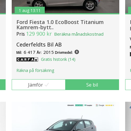
1 aug 13:11
Ford Fiesta 1.0 EcoBoost Titanium
Kamrem-bytt..
129 900 kr
Pris
Beräkna månadskostnad
Cederfeldts Bil AB
6 417
2015
Mil:
År:
Drivmedel:
Gratis historik (14)
Räkna på försäkring
Jämför
Se bil