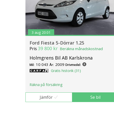
3 aug 20:01
Ford Fiesta 5-Dörrar 1.25
39 800 kr
Pris
Beräkna månadskostnad
Holmgrens Bil AB Karlskrona
10 043
2009
Mil:
År:
Drivmedel:
Gratis historik (31)
Räkna på försäkring
Jämför
Se bil