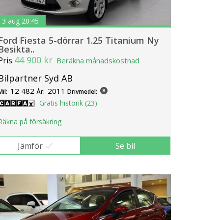
3 aug 20:45
Ford Fiesta 5-dörrar 1.25 Titanium Ny
Besikta..
44 900 kr
Pris
Beräkna månadskostnad
Bilpartner Syd AB
12 482
2011
Mil:
År:
Drivmedel:
Gratis historik (23)
Räkna på försäkring
Jämför
Se bil