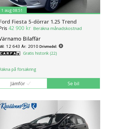
1 aug 08:51
Ford Fiesta 5-dörrar 1.25 Trend
42 900 kr
Pris
Beräkna månadskostnad
Värnamo Bilaffär
12 643
2010
Mil:
År:
Drivmedel:
Gratis historik (22)
Räkna på försäkring
Jämför
Se bil