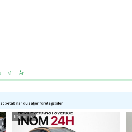
ad man kan tro. Fyra personer får plats utan problem. Vägegens
e mindre motorerna är något slöa. Vid begagnat-köp ska du se u
s
Mil
År
t betalt när du säljer företagsbilen.
Köp online