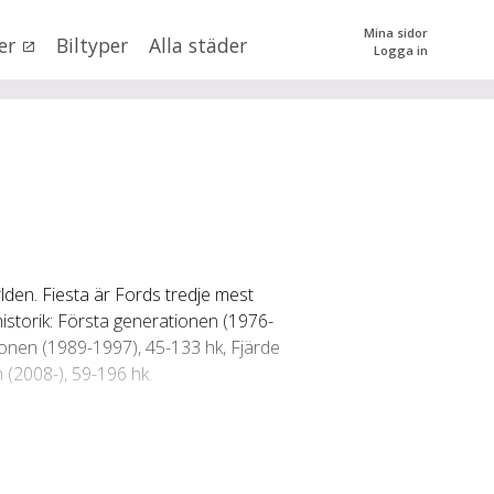
Mina sidor
er
Biltyper
Alla städer
Logga in
0
kr
till
mer än 500000
kr
tera priset genom att dra i knapparna
rlden. Fiesta är Fords tredje mest
SÖK
 val
historik: Första generationen (1976-
ionen (1989-1997), 45-133 hk, Fjärde
 (2008-), 59-196 hk.
n (alla)
tredörrars- och femdörrarshalvkombi