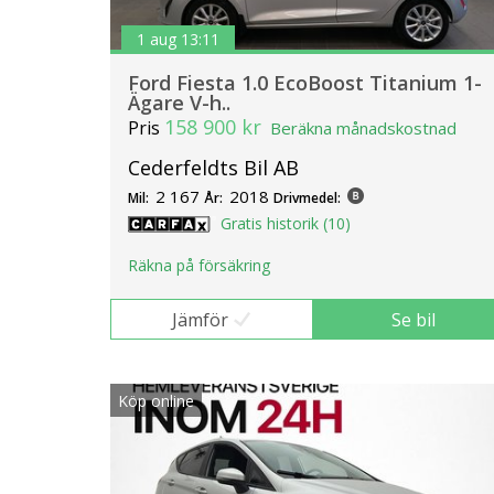
1 aug 13:11
Ford Fiesta 1.0 EcoBoost Titanium 1-
Ägare V-h..
158 900 kr
Pris
Beräkna månadskostnad
Cederfeldts Bil AB
2 167
2018
Mil:
År:
Drivmedel:
Gratis historik (10)
Räkna på försäkring
Jämför
Se bil
Köp online