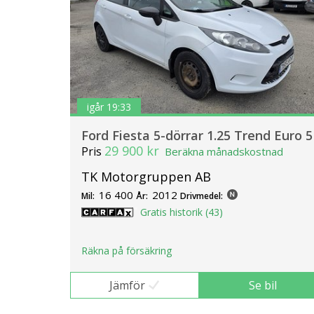
igår 19:33
Ford Fiesta 5-dörrar 1.25 Trend Euro 5
29 900 kr
Pris
Beräkna månadskostnad
TK Motorgruppen AB
16 400
2012
Mil:
År:
Drivmedel:
Gratis historik (43)
Räkna på försäkring
Jämför
Se bil