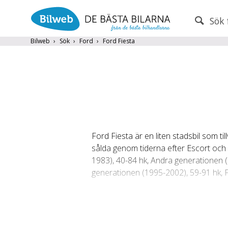
Sök 
PERSONBIL
TRANSPORT
Bilweb
Sök
Ford
Ford Fiesta
Ford
×
Endast fordon från MRF-anslutna handlare
Frite
Ford Fiesta är en liten stadsbil som ti
Populära märken
Volvo
,
Audi
,
Mercedes
,
Volkswag
sålda genom tiderna efter Escort och F
År från
År till
1983), 40-84 hk, Andra generationen (
generationen (1995-2002), 59-91 hk, F
Den sjätte genarationen är baserad p
samt som tredörrars-skåpbil. Prestand