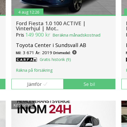
4 aug 12:26
Ford Fiesta 1.0 100 ACTIVE |
Vinterhjul | Mot..
149 900 kr
Pris
Beräkna månadskostnad
Toyota Center i Sundsvall AB
3 671
2019
Mil:
År:
Drivmedel:
Gratis historik (9)
Räkna på försäkring
Jämför
Se bil
Köp online