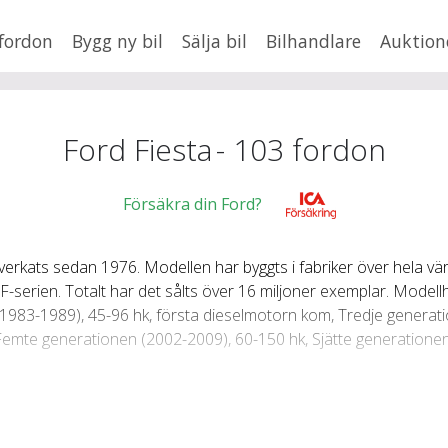
fordon
Bygg ny bil
Sälja bil
Bilhandlare
Auktion
HUSBIL/HUSVAGN
MC/MOPED/ATV
×
Fiesta
Jus
Ford Fiesta
-
103
fordon
xt
Försäkra din Ford?
llverkats sedan 1976. Modellen har byggts i fabriker över hela vä
Fler
en
,
BMW
-serien. Totalt har det sålts över 16 miljoner exemplar. Modell
Mil från
Mil till
1983-1989), 45-96 hk, första dieselmotorn kom, Tredje generat
emte generationen (2002-2009), 60-150 hk, Sjätte generationen
Lä
å Fords nya globala B-plattform. Modellen finns i Sverige som 
amodell finns och den kallas ST.