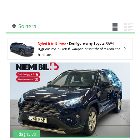
SÖK
Fler val
Mil från
Mil till
Sortera
×
SUV
Nyhet från Bilweb
- Konfigurera ny Toyota RAV4
Bygg din nya bil och få kampanjpriser från våra anslutna
handlare.
Län (alla)
idag 13:30