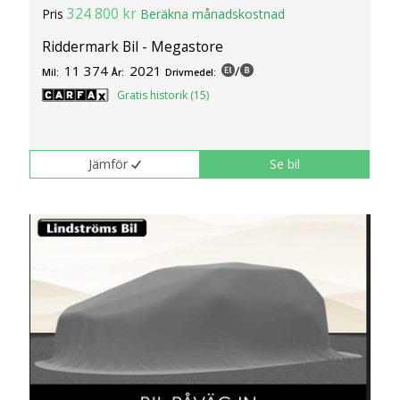
324 800 kr
Pris
Beräkna månadskostnad
Riddermark Bil - Megastore
11 374
2021
/
Mil:
År:
Drivmedel:
Gratis historik (15)
Jämför
Se bil