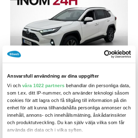
igår 13:32
Toyota RAV4 Hybrid AWD Executive Skinn
Ansvarsfull användning av dina uppgifter
Kamera..
364 800 kr
Vi och
våra 1022 partners
behandlar din personliga data,
Pris
Beräkna månadskostnad
som t.ex. ditt IP-nummer, och använder teknologi såsom
291 840 kr exkl.moms
cookies för att lagra och få tillgång till information på din
Riddermark Bil - Sundsvall
enhet för att kunna tillhandahålla personliga annonser och
12 307
2023
/
Mil:
År:
Drivmedel:
innehåll, annons- och innehållsmätning, åskådarinsikter
Gratis historik (9)
och produktutveckling. Du kan själv välja vilka som får
använda din data och i vilka syften.