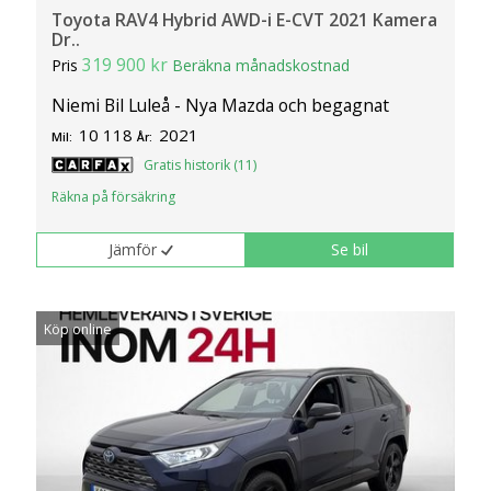
Toyota RAV4 Hybrid AWD-i E-CVT 2021 Kamera
Dr..
319 900 kr
Pris
Beräkna månadskostnad
Niemi Bil Luleå - Nya Mazda och begagnat
10 118
2021
Mil:
År:
Gratis historik (11)
Räkna på försäkring
Jämför
Se bil
Köp online