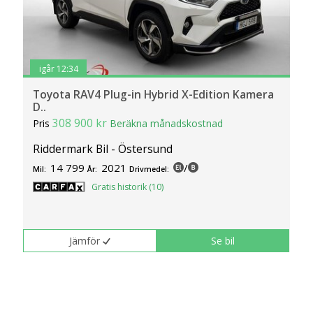
igår 12:34
Toyota RAV4 Plug-in Hybrid X-Edition Kamera
D..
308 900 kr
Pris
Beräkna månadskostnad
Riddermark Bil - Östersund
14 799
2021
/
Mil:
År:
Drivmedel:
Gratis historik (10)
Jämför
Se bil