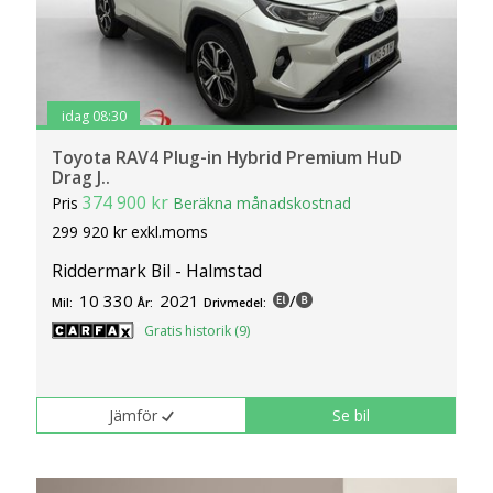
idag 08:30
Toyota RAV4 Plug-in Hybrid Premium HuD
Drag J..
374 900 kr
Pris
Beräkna månadskostnad
299 920 kr exkl.moms
Riddermark Bil - Halmstad
10 330
2021
/
Mil:
År:
Drivmedel:
Gratis historik (9)
Jämför
Se bil