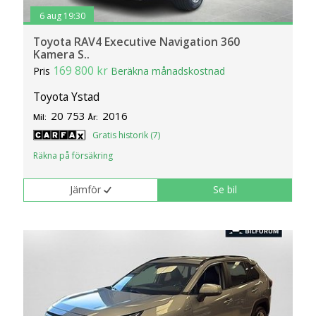
6 aug 19:30
Toyota RAV4 Executive Navigation 360
Kamera S..
169 800 kr
Pris
Beräkna månadskostnad
Toyota Ystad
20 753
2016
Mil:
År:
Gratis historik (7)
Räkna på försäkring
Jämför
Se bil