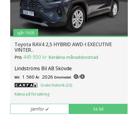
igår 19:05
Toyota RAV4 2,5 HYBRID AWD-I EXECUTIVE
VINTER..
449 900 kr
Pris
Beräkna månadskostnad
Lindströms Bil AB Skövde
1 560
2026
/
Mil:
År:
Drivmedel:
Gratis historik (23)
Räkna på försäkring
Jämför
Se bil