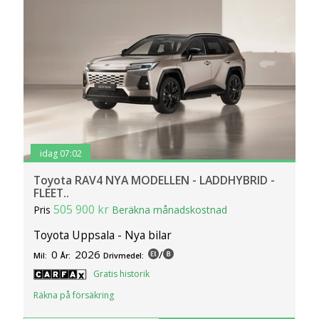
idag 07:02
Toyota RAV4 NYA MODELLEN - LADDHYBRID -
FLEET..
505 900 kr
Pris
Beräkna månadskostnad
Toyota Uppsala - Nya bilar
0
2026
/
Mil:
År:
Drivmedel:
Gratis historik
Räkna på försäkring