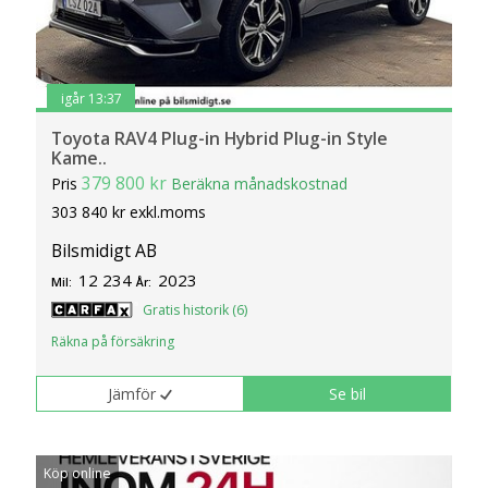
igår 13:37
Toyota RAV4 Plug-in Hybrid Plug-in Style
Kame..
379 800 kr
Pris
Beräkna månadskostnad
303 840 kr exkl.moms
Bilsmidigt AB
12 234
2023
Mil:
År:
Gratis historik (6)
Räkna på försäkring
Jämför
Se bil
Köp online