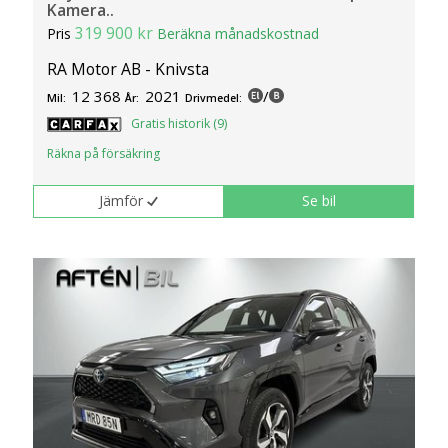
Kamera..
319 900 kr
Pris
Beräkna månadskostnad
RA Motor AB - Knivsta
12 368
2021
/
Mil:
År:
Drivmedel:
Gratis historik (9)
Räkna på försäkring
Jämför
Se bil