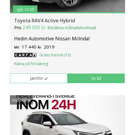
igår 13:09
Toyota RAV4 Active Hybrid
249 000 kr
Pris
Beräkna månadskostnad
Hedin Automotive Nissan Mölndal
17 440
2019
Mil:
År:
Gratis historik (13)
Räkna på försäkring
Jämför
Se bil
Köp online