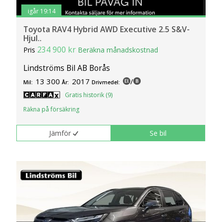
igår 19:14
Toyota RAV4 Hybrid AWD Executive 2.5 S&V-
Hjul..
234 900 kr
Pris
Beräkna månadskostnad
Lindströms Bil AB Borås
13 300
2017
/
Mil:
År:
Drivmedel:
Gratis historik (9)
Räkna på försäkring
Jämför
Se bil