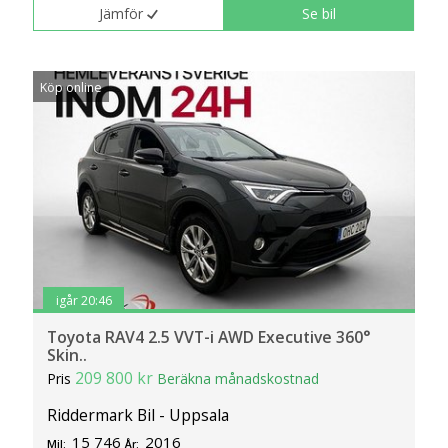
Jämför
Se bil
Köp online
igår 20:46
Toyota RAV4 2.5 VVT-i AWD Executive 360°
Skin..
209 800 kr
Pris
Beräkna månadskostnad
Riddermark Bil - Uppsala
15 746
2016
Mil:
År: