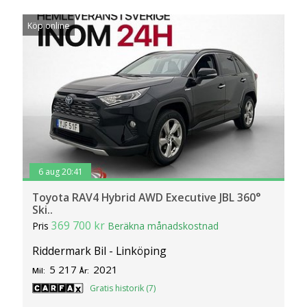
Köp online
6 aug 20:41
Toyota RAV4 Hybrid AWD Executive JBL 360°
Ski..
369 700 kr
Pris
Beräkna månadskostnad
Riddermark Bil - Linköping
5 217
2021
Mil:
År:
Gratis historik (7)