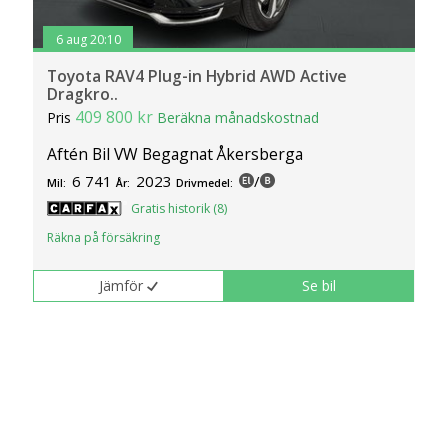
6 aug 20:10
Toyota RAV4 Plug-in Hybrid AWD Active
Dragkro..
409 800 kr
Pris
Beräkna månadskostnad
Aftén Bil VW Begagnat Åkersberga
6 741
2023
/
Mil:
År:
Drivmedel:
Gratis historik (8)
Räkna på försäkring
Jämför
Se bil