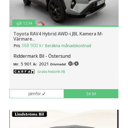
igår 12:34
Toyota RAV4 Hybrid AWD-i JBL Kamera M-
Värmare..
368 900 kr
Pris
Beräkna månadskostnad
Riddermark Bil - Östersund
5 901
2021
/
Mil:
År:
Drivmedel:
Gratis historik (9)
Jämför
Se bil