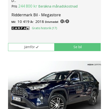
D..
244 800 kr
Pris
Beräkna månadskostnad
Riddermark Bil - Megastore
10 419
2018
/
Mil:
År:
Drivmedel:
Gratis historik (17)
Jämför
Se bil