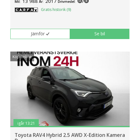
13 988
2017
/
Mil:
År:
Drivmedel:
klickar du på Anpassa. Du kan alltid ändra dina
Gratis historik (9)
inställningar för cookies.
Jämför
Se bil
Köp online
igår 13:21
Toyota RAV4 Hybrid 2.5 AWD X-Edition Kamera