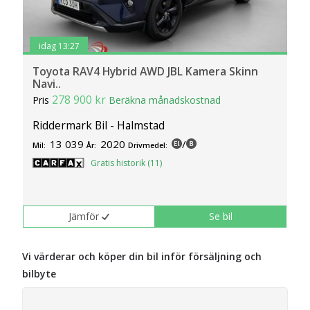
idag 13:27
Toyota RAV4 Hybrid AWD JBL Kamera Skinn
Navi..
278 900 kr
Pris
Beräkna månadskostnad
Riddermark Bil - Halmstad
13 039
2020
/
Mil:
År:
Drivmedel:
Gratis historik (11)
Jämför
Se bil
Vi värderar och köper din bil inför försäljning och
bilbyte