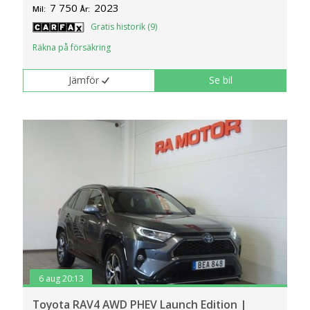
7 750
2023
Mil:
År:
Gratis historik (9)
Räkna på försäkring
Jämför
Se bil
6 aug 20:13
Toyota RAV4 AWD PHEV Launch Edition |