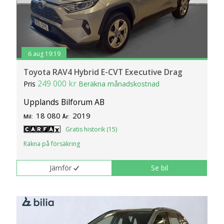
6 aug 19:19
Toyota RAV4 Hybrid E-CVT Executive Drag
249 000 kr
Pris
Beräkna månadskostnad
Upplands Bilforum AB
18 080
2019
Mil:
År:
Gratis historik (15)
Räkna på försäkring
Jämför
Se bil