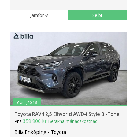
Jämför
Se bil
6 aug 20:16
Toyota RAV4 2,5 Elhybrid AWD-i Style Bi-Tone
359 900 kr
Pris
Beräkna månadskostnad
Bilia Enköping - Toyota