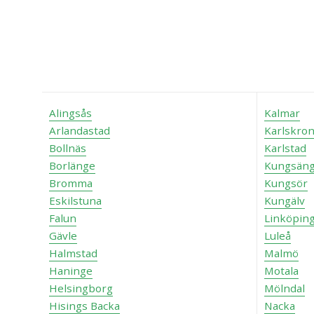
Alingsås
Kalmar
Arlandastad
Karlskro
Bollnäs
Karlstad
Borlänge
Kungsän
Bromma
Kungsör
Eskilstuna
Kungälv
Falun
Linköpin
Gävle
Luleå
Halmstad
Malmö
Haninge
Motala
Helsingborg
Mölndal
Hisings Backa
Nacka