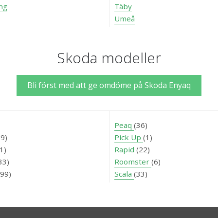
ng
Täby
Umeå
Skoda modeller
Bli först med att ge omdöme på Skoda Enyaq
Peaq
(36)
69)
Pick Up
(1)
1)
Rapid
(22)
33)
Roomster
(6)
399)
Scala
(33)