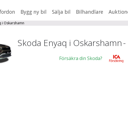
fordon
Bygg ny bil
Sälja bil
Bilhandlare
Auktion
HUSBIL/HUSVAGN
MC/MOPED/ATV
q i Oskarshamn
×
Enyaq
Jus
Skoda Enyaq i Oskarshamn
-
xt
Försäkra din Skoda?
Fler
en
,
BMW
Mil från
Mil till
Ka