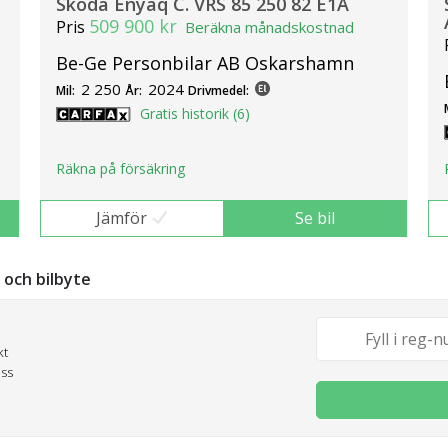
Skoda Enyaq C. VRS 85 250 82 E1A
509 900 kr
Pris
Beräkna månadskostnad
Be-Ge Personbilar AB Oskarshamn
2 250
2024
Mil:
År:
Drivmedel:
Gratis historik (6)
Räkna på försäkring
Jämför
Se bil
g och bilbyte
kt
oss