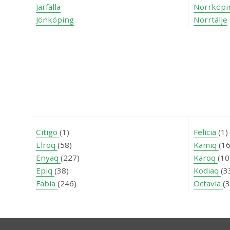
Järfälla
Norrköpi
Jönköping
Norrtälje
Citigo
(1)
Felicia
(1)
Elroq
(58)
Kamiq
(1
Enyaq
(227)
Karoq
(10
Epiq
(38)
Kodiaq
(3
Fabia
(246)
Octavia
(