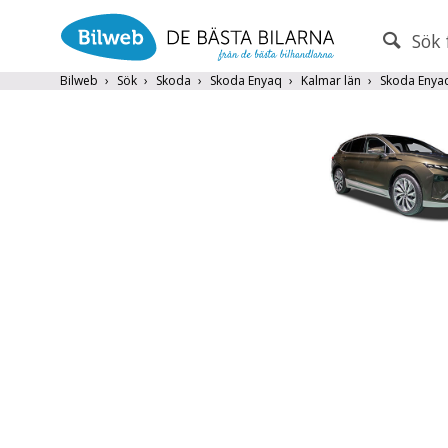
Sök 
PERSONBIL
TRANSPORT
Bilweb
Sök
Skoda
Skoda Enyaq
Kalmar län
Skoda Enya
Skoda
×
Endast fordon från MRF-anslutna handlare
Frite
Populära märken
Volvo
,
Audi
,
Mercedes
,
Volkswag
År från
År till