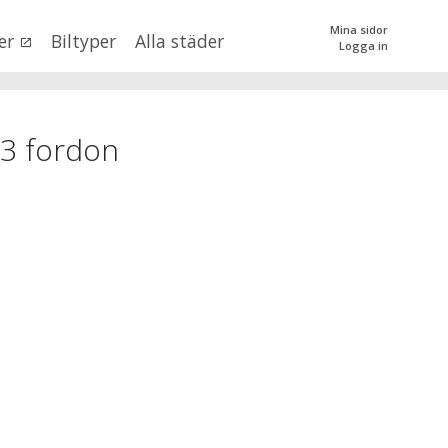
Mina sidor
er
Biltyper
Alla städer
Logga in
0
kr
till
mer än 500000
kr
tera priset genom att dra i knapparna
3
fordon
SÖK
 val
lmar län
×