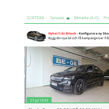
SORTERA
Senaste
Bilmärke (A-Ö)
Pri
Nyhet från Bilweb
- Konfigurera ny Sk
Bygg din nya bil och få kampanjpriser fr
27 jul 19:55