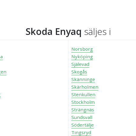
Skoda Enyaq
säljes i
Norsborg
na
Nyköping
Själevad
gen
Skogås
Skänninge
Skärholmen
g
Stenkullen
Stockholm
Strängnäs
Sundsvall
Södertälje
Tingsryd