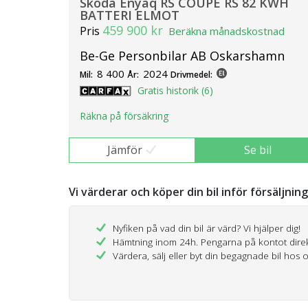
Skoda Enyaq RS COUPÉ RS 82 KWH
BATTERI ELMOT
459 900 kr
Pris
Beräkna månadskostnad
Be-Ge Personbilar AB Oskarshamn
8 400
2024
Mil:
År:
Drivmedel:
Gratis historik (6)
Räkna på försäkring
Jämför
Se bil
Vi värderar och köper din bil inför försäljnin
Nyfiken på vad din bil är värd? Vi hjälper dig!
Hämtning inom 24h. Pengarna på kontot dire
Värdera, sälj eller byt din begagnade bil hos 