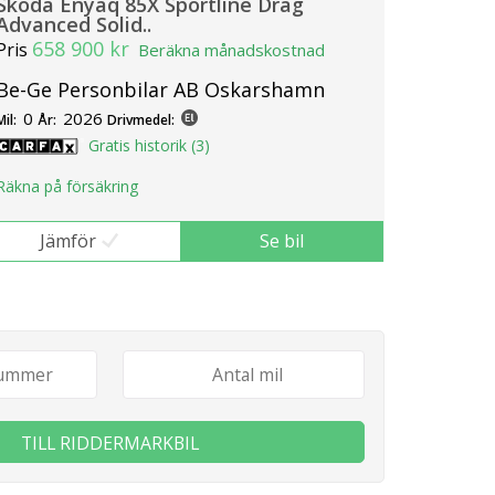
Skoda Enyaq 85X Sportline Drag
Advanced Solid..
658 900 kr
Pris
Beräkna månadskostnad
Be-Ge Personbilar AB Oskarshamn
0
2026
Mil:
År:
Drivmedel:
Gratis historik (3)
Räkna på försäkring
Jämför
Se bil
TILL RIDDERMARKBIL