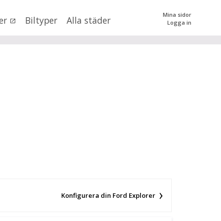
Mina sidor
er
Biltyper
Alla städer
Logga in
0
kr
till
mer än 500000
kr
tera priset genom att dra i knapparna
SÖK
 val
n (alla)
Konfigurera din Ford Explorer