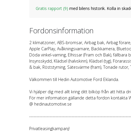
Gratis rapport (9)
med bilens historik. Kolla in skad
Fordonsinformation
2 klimatzoner, ABS-bromsar, Airbag bak, Airbag förare,
Apple CarPlay, Avåkningsvarnare, Backkamera, Bluetoot
Döda vinkel-varning, Elhissar (Fram och Bak), fällbara b
Insynsskydd, Klädsel (halvskinn), Klädsel (tyg), Föraras
& bak, Röststyrning, Sätesvärme (fram), Tonade rutor,
Välkommen till Hedin Automotive Ford Eklanda.
Vi hjälper dig med allt kring ditt bilköp från att hitta drö
För mer information gällande detta fordon kontakta W
@ hedinautomotive.se
---------------------------------------------------------------------
Privatleasingkampanj!