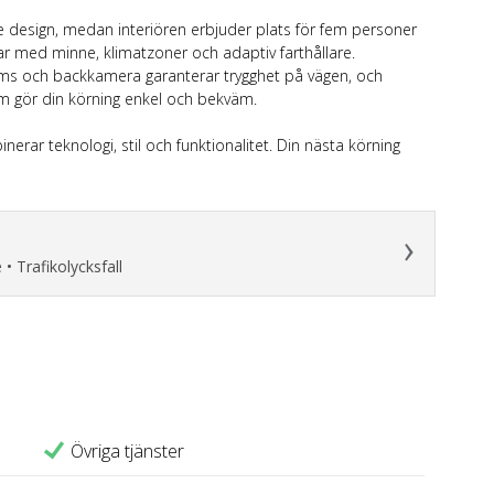
de design, medan interiören erbjuder plats för fem personer
ar med minne, klimatzoner och adaptiv farthållare.
ms och backkamera garanterar trygghet på vägen, och
rm gör din körning enkel och bekväm.
rar teknologi, stil och funktionalitet. Din nästa körning
 • Trafikolycksfall
Övriga tjänster