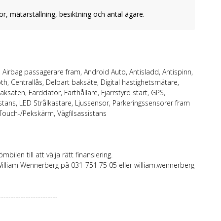
or, mätarställning, besiktning och antal ägare.
 Airbag passagerare fram, Android Auto, Antisladd, Antispinn,
h, Centrallås, Delbart baksäte, Digital hastighetsmätare,
aksäten, Färddator, Farthållare, Fjärrstyrd start, GPS,
sistans, LED Strålkastare, Ljussensor, Parkeringssensorer fram
 Touch-/Pekskärm, Vägfilsassistans
mbilen till att välja rätt finansiering.
illiam Wennerberg på 031-751 75 05 eller william.wennerberg
------------------------