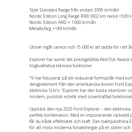
Style Standard Range från endast 3995 kr/mån!
Nordic Edition Long Range RWD (602 km räckv) +500 
Nordic Edition AWD + 1000 kr/mån
Metallicfärg +189 kr/mån
Utöver ingår service och 15 000 kr att ladda för i ett
Explorer har vunnit det prestigefyllda Red Dot Award 
högkvalitativa tekniska funktioner.
"Vi har fokuserat på ett reducerat formspråk med ko
designelement från den amerikanska ikonen Ford Explo
elektriska SUV:n. "Explorer har den bästa interiören
modern, puristisk estetik med oöverträffad funktionalit
Upptäck den nya 2025 Ford Explorer – den elektriska
perfekt kombination. Med en imponerande räckvidd på u
får du både effektivitet och kraft. Den bakhjulsdrivn
för att möta moderna förväntningar på en stilren och 