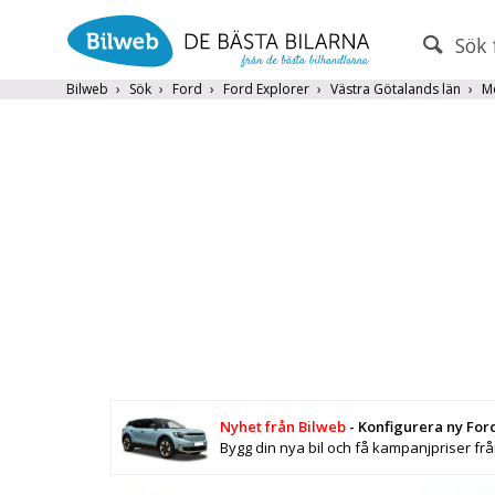
Sök 
PERSONBIL
TRANSPORT
Bilweb
Sök
Ford
Ford Explorer
Västra Götalands län
M
Märke (alla)
Endast fordon från MRF-anslutna handlare
Frite
Populära märken
Volvo
,
Audi
,
Mercedes
,
Volkswag
År från
År till
Nyhet från Bilweb
- Konfigurera ny For
Bygg din nya bil och få kampanjpriser fr