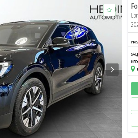
Fo
Lon
20
PRIS
SÄL
HED