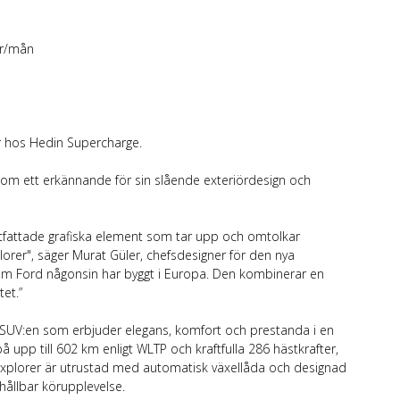
kr/mån
 år hos Hedin Supercharge.
som ett erkännande för sin slående exteriördesign och
rtfattade grafiska element som tar upp och omtolkar
rer", säger Murat Güler, chefsdesigner för den nya
 som Ford någonsin har byggt i Europa. Den kombinerar en
et.”
 SUV:en som erbjuder elegans, komfort och prestanda i en
pp till 602 km enligt WLTP och kraftfulla 286 hästkrafter,
a Explorer är utrustad med automatisk växellåda och designad
hållbar körupplevelse.