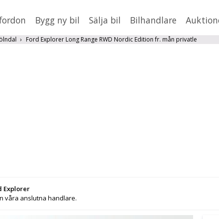
fordon
Bygg ny bil
Sälja bil
Bilhandlare
Auktion
HUSBIL/HUSVAGN
MC/MOPED/ATV
ölndal
Ford Explorer Long Range RWD Nordic Edition fr. mån privatle
Jus
xt
Fler
en
,
BMW
Mil från
Mil till
Lä
d Explorer
ån våra anslutna handlare.