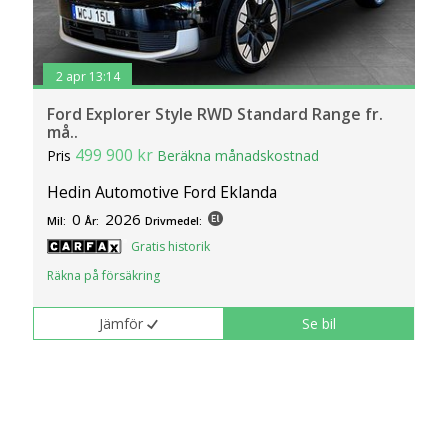
2 apr 13:14
Ford Explorer Style RWD Standard Range fr.
må..
499 900 kr
Pris
Beräkna månadskostnad
Hedin Automotive Ford Eklanda
0
2026
Mil:
År:
Drivmedel:
Gratis historik
Räkna på försäkring
Jämför
Se bil