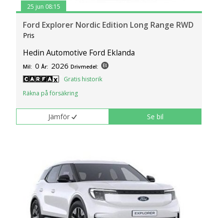
25 jun 08:15
Ford Explorer Nordic Edition Long Range RWD
Pris
Hedin Automotive Ford Eklanda
0
2026
Mil:
År:
Drivmedel:
Gratis historik
Räkna på försäkring
Jämför
Se bil