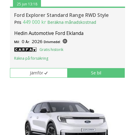
25 jun 13:18
Ford Explorer Standard Range RWD Style
449 000 kr
Pris
Beräkna månadskostnad
Hedin Automotive Ford Eklanda
0
2026
Mil:
År:
Drivmedel:
Gratis historik
Räkna på försäkring
Jämför
Se bil