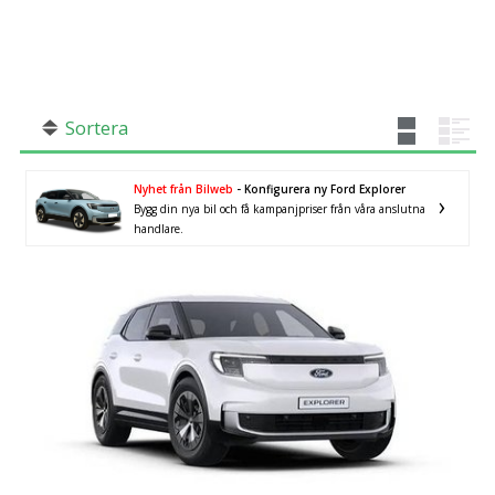
SÖK
Fler val
Mil från
Mil till
Sortera
Nyhet från Bilweb
- Konfigurera ny Ford Explorer
Bygg din nya bil och få kampanjpriser från våra anslutna
Västra Götalands län
×
handlare.