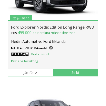
25 jun 08:15
Ford Explorer Nordic Edition Long Range RWD
499 000 kr
Pris
Beräkna månadskostnad
Hedin Automotive Ford Eklanda
0
2026
Mil:
År:
Drivmedel:
Gratis historik
Räkna på försäkring
Jämför
Se bil