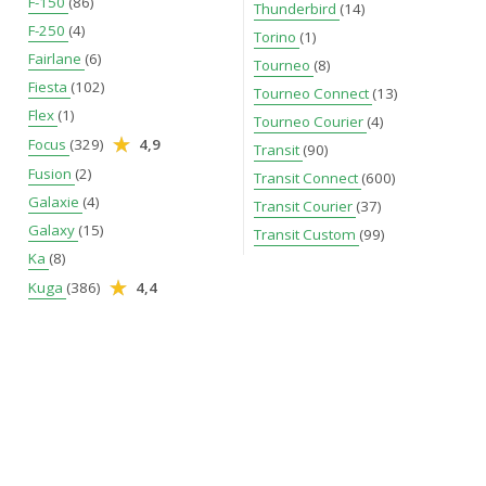
F-150
(86)
Thunderbird
(14)
F-250
(4)
Torino
(1)
Fairlane
(6)
Tourneo
(8)
Fiesta
(102)
Tourneo Connect
(13)
Flex
(1)
Tourneo Courier
(4)
Focus
(329)
4,9
Transit
(90)
Fusion
(2)
Transit Connect
(600)
Galaxie
(4)
Transit Courier
(37)
Galaxy
(15)
Transit Custom
(99)
Ka
(8)
Kuga
(386)
4,4
Bilweb
Sök
Ford
Ford Explorer
Västra Götalands län
Ford Explorer i Mölndal
Kontakt