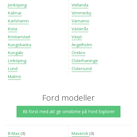
Jönköping
Vetlanda
Kalmar
Vimmerby
Karlshamn
Värnamo
Kista
Västerås
Kristianstad
Växjö
Kungsbacka
Ängelholm
Kungälv
Örebro
Linköping
Österhaninge
Lund
Östersund
Malmö
Ford modeller
Bli först med att ge omdöme på Ford Explorer
B-Max
(3)
Maverick
(3)