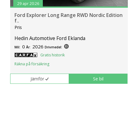
29 apr 20:26
Ford Explorer Long Range RWD Nordic Edition
f..
Pris
Hedin Automotive Ford Eklanda
0
2026
Mil:
År:
Drivmedel:
Gratis historik
Räkna på försäkring
Jämför
Se bil