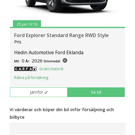
25 jun 13:18
Ford Explorer Standard Range RWD Style
Pris
Hedin Automotive Ford Eklanda
0
2026
Mil:
År:
Drivmedel:
Gratis historik
Räkna på försäkring
Jämför
Se bil
Vi värderar och köper din bil inför försäljning och
bilbyte