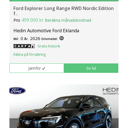
Ford Explorer Long Range RWD Nordic Edition
f..
499 000 kr
Pris
Beräkna månadskostnad
Hedin Automotive Ford Eklanda
0
2026
Mil:
År:
Drivmedel:
Gratis historik
Räkna på försäkring
Jämför
Se bil