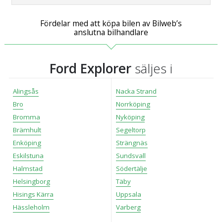
Fördelar med att köpa bilen av Bilweb’s
anslutna bilhandlare
Ford Explorer
säljes i
Alingsås
Nacka Strand
Bro
Norrköping
Bromma
Nyköping
Brämhult
Segeltorp
Enköping
Strängnäs
Eskilstuna
Sundsvall
Halmstad
Södertälje
Helsingborg
Täby
Hisings Kärra
Uppsala
Hässleholm
Varberg