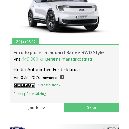
24 jun 13:17
Ford Explorer Standard Range RWD Style
449 900 kr
Pris
Beräkna månadskostnad
Hedin Automotive Ford Eklanda
0
2026
Mil:
År:
Drivmedel:
Gratis historik
Räkna på försäkring
Jämför
Se bil