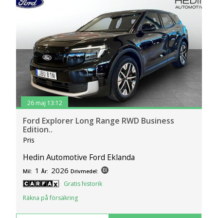
26 maj 13:12
Ford Explorer Long Range RWD Business
Edition..
Pris
Hedin Automotive Ford Eklanda
1
2026
Mil:
År:
Drivmedel:
Gratis historik
Räkna på försäkring