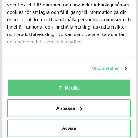
Gratis historik (5)
som t.ex. ditt IP-nummer, och använder teknologi såsom
cookies för att lagra och få tillgång till information på din
Räkna på försäkring
enhet för att kunna tillhandahålla personliga annonser och
innehåll, annons- och innehållsmätning, åskådarinsikter
Jämför
Se bil
och produktutveckling. Du kan själv välja vilka som får
använda din data och i vilka syften.
Med din tillåtelse skulle vi även vilja:
Samla in information om din geografiska plats
Visa detaljer
som kan ha en noggrannhet på upp till flera meter
Identifiera din enhet genom att aktivt skanna den
för specifika kännetecken (fingeravtryck)
Tillåt alla
Ta reda på mer om hur dina personliga uppgifter
behandlas och ställ in dina preferenser i
detaljsektionen
.
Anpassa
Du kan ändra eller dra tillbaka ditt samtycke när som
30 apr 13:12
helst från cookie-förklaringen.
Ford Explorer Style RWD Standard Range fr.
Avvisa
Vi använder cookies för att förbättra din
må..