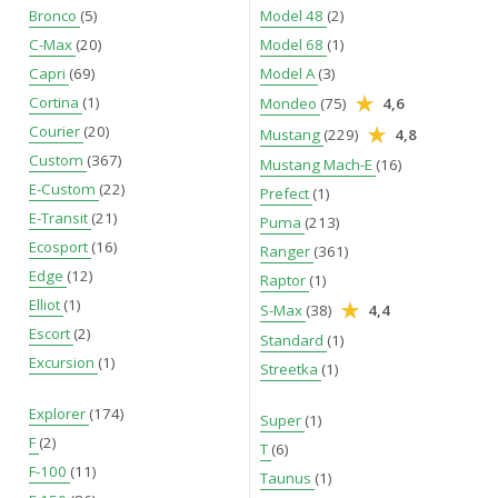
Bronco
(5)
Model 48
(2)
C-Max
(20)
Model 68
(1)
Capri
(69)
Model A
(3)
Cortina
(1)
Mondeo
(75)
4,6
Courier
(20)
Mustang
(229)
4,8
Custom
(367)
Mustang Mach-E
(16)
E-Custom
(22)
Prefect
(1)
E-Transit
(21)
Puma
(213)
Ecosport
(16)
Ranger
(361)
Edge
(12)
Raptor
(1)
Elliot
(1)
S-Max
(38)
4,4
Escort
(2)
Standard
(1)
Excursion
(1)
Streetka
(1)
Explorer
(174)
Super
(1)
F
(2)
T
(6)
F-100
(11)
Taunus
(1)