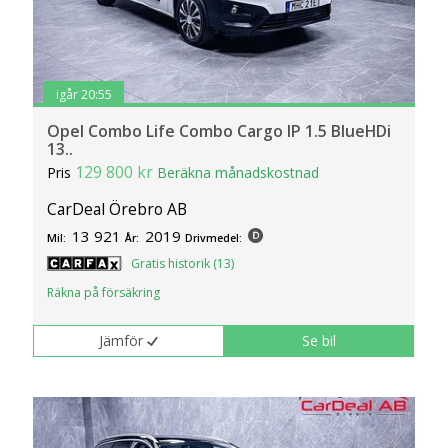
igår 20:55
Opel Combo Life Combo Cargo IP 1.5 BlueHDi
13..
129 800 kr
Pris
Beräkna månadskostnad
CarDeal Örebro AB
13 921
2019
Mil:
År:
Drivmedel:
Gratis historik (13)
Räkna på försäkring
Jämför
Se bil