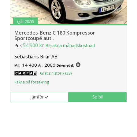
igår 20:55
Mercedes-Benz C 180 Kompressor
Sportcoupé aut..
54 900 kr
Pris
Beräkna månadskostnad
Sebastians Bilar AB
14 400
2006
Mil:
År:
Drivmedel:
Gratis historik (33)
Räkna på försäkring
Jämför
Se bil