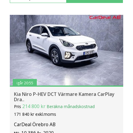
igår 20:55
Kia Niro P-HEV DCT Värmare Kamera CarPlay
Dra..
214 800 kr
Pris
Beräkna månadskostnad
171 840 kr exkl.moms
CarDeal Örebro AB
10 386
2020