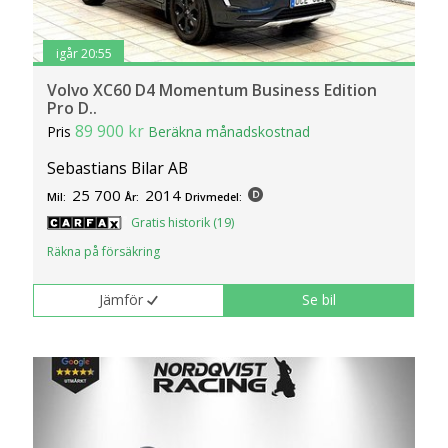
igår 20:55
Volvo XC60 D4 Momentum Business Edition
Pro D..
89 900 kr
Pris
Beräkna månadskostnad
Sebastians Bilar AB
25 700
2014
Mil:
År:
Drivmedel:
Gratis historik (19)
Räkna på försäkring
Jämför
Se bil