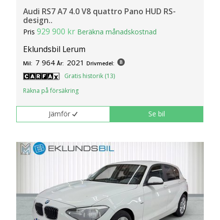
Audi RS7 A7 4.0 V8 quattro Pano HUD RS-
design..
929 900 kr
Pris
Beräkna månadskostnad
Eklundsbil Lerum
7 964
2021
Mil:
År:
Drivmedel:
Gratis historik (13)
Räkna på försäkring
Jämför
Se bil