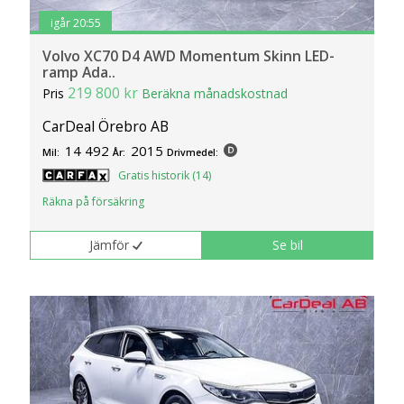
igår 20:55
Volvo XC70 D4 AWD Momentum Skinn LED-
ramp Ada..
219 800 kr
Pris
Beräkna månadskostnad
CarDeal Örebro AB
14 492
2015
Mil:
År:
Drivmedel:
Gratis historik (14)
Räkna på försäkring
Jämför
Se bil