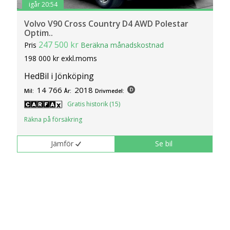
igår 20:54
Volvo V90 Cross Country D4 AWD Polestar
Optim..
247 500 kr
Pris
Beräkna månadskostnad
198 000 kr exkl.moms
HedBil i Jönköping
14 766
2018
Mil:
År:
Drivmedel:
Gratis historik (15)
Räkna på försäkring
Jämför
Se bil