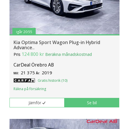
igår 20:55
Kia Optima Sport Wagon Plug-in Hybrid
Advance..
124 800 kr
Pris
Beräkna månadskostnad
CarDeal Örebro AB
21 375
2019
Mil:
År:
Gratis historik (10)
Räkna på försäkring
Jämför
Se bil