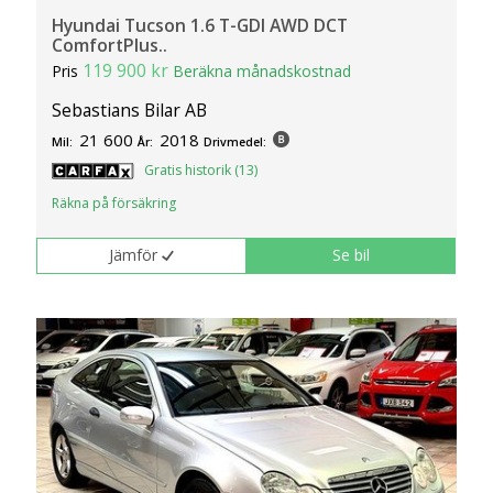
Hyundai Tucson 1.6 T-GDI AWD DCT
ComfortPlus..
119 900 kr
Pris
Beräkna månadskostnad
Sebastians Bilar AB
21 600
2018
Mil:
År:
Drivmedel:
Gratis historik (13)
Räkna på försäkring
Jämför
Se bil