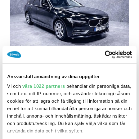
igår 20:55
Volvo V90 D4 Geartronic Momentum Skinn
Värmar..
Ansvarsfull användning av dina uppgifter
148 800 kr
Pris
Beräkna månadskostnad
Vi och
våra 1022 partners
behandlar din personliga data,
CarDeal Örebro AB
som t.ex. ditt IP-nummer, och använder teknologi såsom
27 660
2019
Mil:
År:
Drivmedel:
cookies för att lagra och få tillgång till information på din
Gratis historik (14)
enhet för att kunna tillhandahålla personliga annonser och
innehåll, annons- och innehållsmätning, åskådarinsikter
Räkna på försäkring
och produktutveckling. Du kan själv välja vilka som får
använda din data och i vilka syften.
Jämför
Se bil