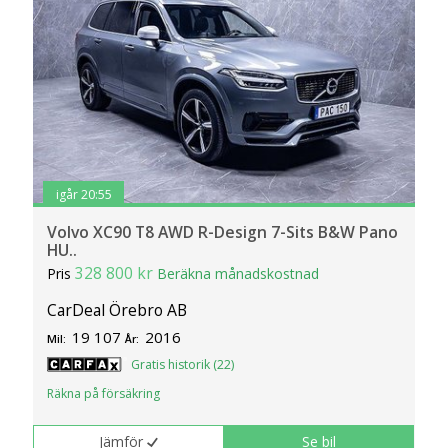
igår 20:55
Volvo XC90 T8 AWD R-Design 7-Sits B&W Pano
HU..
328 800 kr
Pris
Beräkna månadskostnad
CarDeal Örebro AB
19 107
2016
Mil:
År:
Gratis historik (22)
Räkna på försäkring
Jämför
Se bil