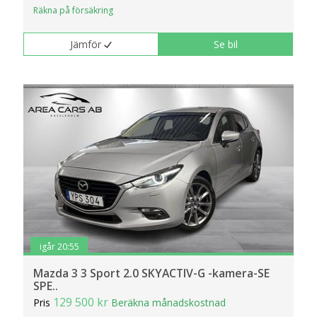
klickar du på Anpassa. Du kan alltid ändra dina
Räkna på försäkring
inställningar för cookies.
Jämför
Se bil
igår 20:55
Mazda 3 3 Sport 2.0 SKYACTIV-G -kamera-SE
SPE..
129 500 kr
Pris
Beräkna månadskostnad