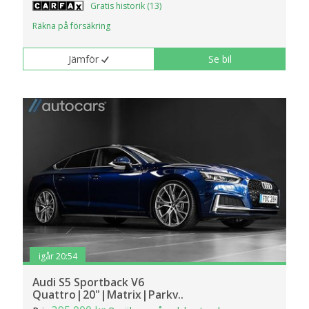
Gratis historik (13)
Räkna på försäkring
Jämför
Se bil
igår 20:54
Audi S5 Sportback V6
Quattro|20"|Matrix|Parkv..