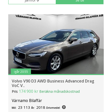
Jämför
Se bil
igår 20:55
Volvo V90 D3 AWD Business Advanced Drag
VoC V..
174 900 kr
Pris
Beräkna månadskostnad
Värnamo Bilaffär
23 113
2018
Mil:
År:
Drivmedel: