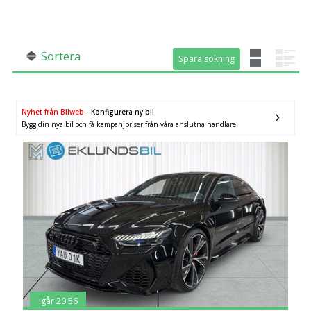
SÖK
Fler val
Mil från
Mil till
Sortera
Spara sökning
Spara sökning
Nyhet från Bilweb
- Konfigurera ny bil
Bygg din nya bil och få kampanjpriser från våra anslutna handlare.
Län (alla)
igår 20:56