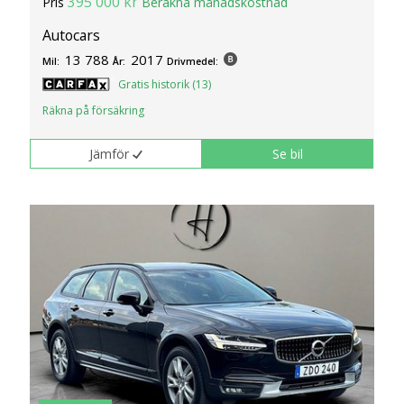
395 000 kr
Pris
Beräkna månadskostnad
Autocars
13 788
2017
Mil:
År:
Drivmedel:
Gratis historik (13)
Räkna på försäkring
Jämför
Se bil