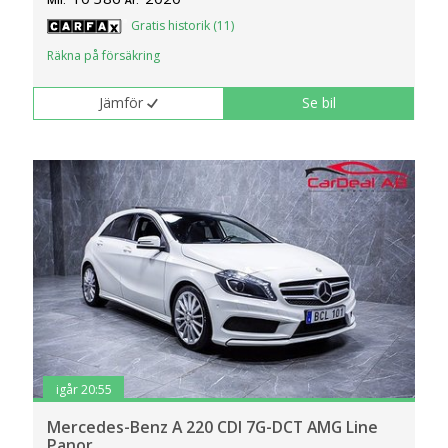
Mil:
År:
Gratis historik (11)
Räkna på försäkring
Jämför
Se bil
igår 20:55
Mercedes-Benz A 220 CDI 7G-DCT AMG Line
Panor..