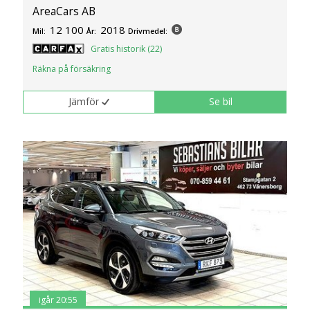
AreaCars AB
12 100
2018
Mil:
År:
Drivmedel:
Gratis historik (22)
Räkna på försäkring
Jämför
Se bil
igår 20:55