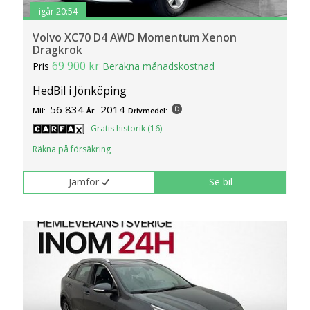
igår 20:54
Volvo XC70 D4 AWD Momentum Xenon
Dragkrok
69 900 kr
Pris
Beräkna månadskostnad
HedBil i Jönköping
56 834
2014
Mil:
År:
Drivmedel:
Gratis historik (16)
Räkna på försäkring
Jämför
Se bil