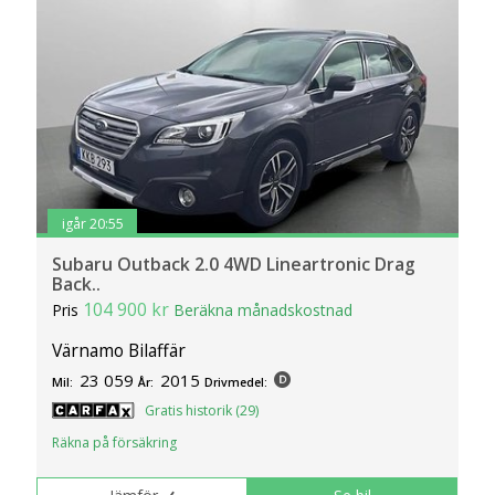
igår 20:55
Subaru Outback 2.0 4WD Lineartronic Drag
Back..
104 900 kr
Pris
Beräkna månadskostnad
Värnamo Bilaffär
23 059
2015
Mil:
År:
Drivmedel:
Gratis historik (29)
Räkna på försäkring