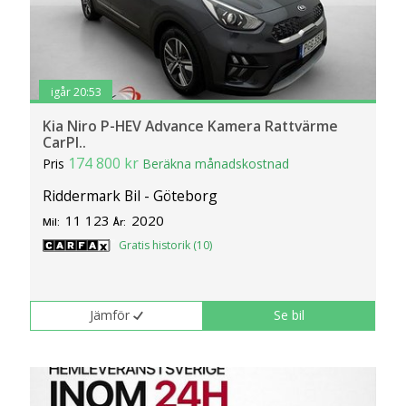
igår 20:53
Kia Niro P-HEV Advance Kamera Rattvärme
CarPl..
174 800 kr
Pris
Beräkna månadskostnad
Riddermark Bil - Göteborg
11 123
2020
Mil:
År:
Gratis historik (10)
Jämför
Se bil