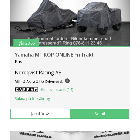
igår 20:55
Yamaha MT KÖP ONLINE Fri frakt
Pris
Nordqvist Racing AB
0
2016
Mil:
År:
Drivmedel:
Gratis historik (14)
Räkna på försäkring
Jämför
Se bil