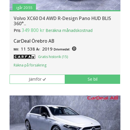
igår 20:55
Volvo XC60 D4 AWD R-Design Pano HUD BLIS
360°..
349 800 kr
Pris
Beräkna månadskostnad
CarDeal Örebro AB
11 538
2019
Mil:
År:
Drivmedel:
Gratis historik (15)
Räkna på försäkring
Jämför
Se bil