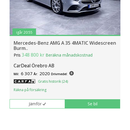
igår 20:55
Mercedes-Benz AMG A 35 4MATIC Widescreen
Burm..
348 800 kr
Pris
Beräkna månadskostnad
CarDeal Örebro AB
6 307
2020
Mil:
År:
Drivmedel:
Gratis historik (24)
Räkna på försäkring
Jämför
Se bil