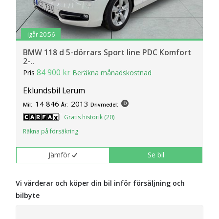
igår 20:56
BMW 118 d 5-dörrars Sport line PDC Komfort
2-..
84 900 kr
Pris
Beräkna månadskostnad
Eklundsbil Lerum
14 846
2013
Mil:
År:
Drivmedel:
Gratis historik (20)
Räkna på försäkring
Jämför
Se bil
Vi värderar och köper din bil inför försäljning och
bilbyte