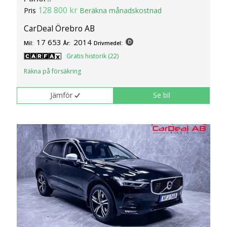
128 800 kr
Pris
Beräkna månadskostnad
CarDeal Örebro AB
17 653
2014
Mil:
År:
Drivmedel:
Gratis historik (22)
Räkna på försäkring
Jämför
Se bil