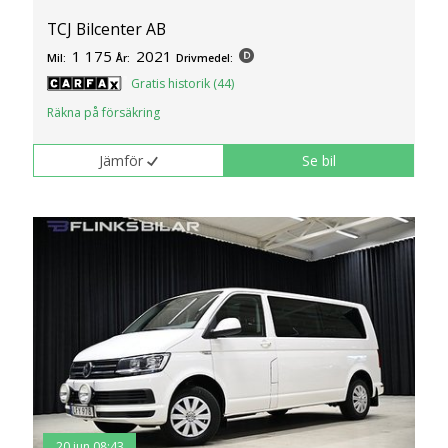
TCJ Bilcenter AB
1 175
2021
Mil:
År:
Drivmedel:
Gratis historik (44)
Räkna på försäkring
Jämför
Se bil
20 jun 08:43