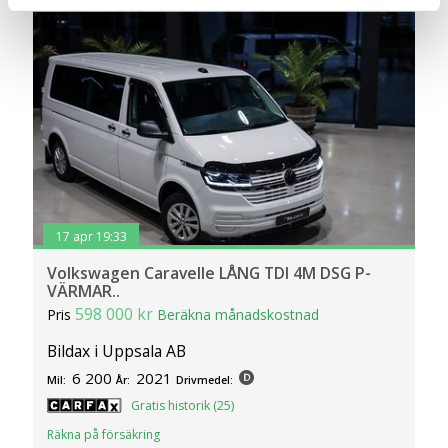
användarupplevelse på Bilweb. Även för att tillhandahålla
en säker - och trygg marknadsplats och för att kunna ge
dig relevanta tips, nyheter och anpassad reklam. Genom
att klicka på Tillåt alla godkänner du vår hantering av
cookies och samtycker till att vi mäter och delar
information om din användning av webbplatsen med våra
partners. För att ändra vilka typer av cookies vi använder
klickar du på Anpassa. Du kan alltid ändra dina
inställningar för cookies.
17 apr 19:33
Volkswagen Caravelle LÅNG TDI 4M DSG P-
VÄRMAR..
598 000 kr
Pris
Beräkna månadskostnad
Bildax i Uppsala AB
6 200
2021
Mil:
År:
Drivmedel:
Gratis historik (25)
Räkna på försäkring