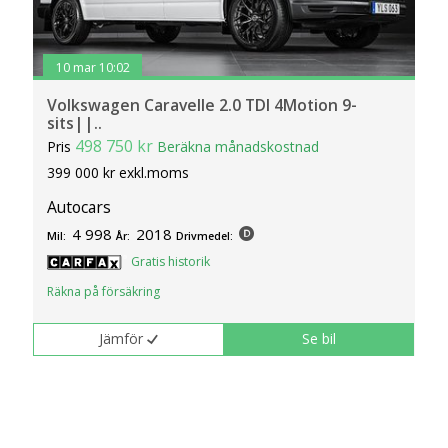
10 mar 10:02
Volkswagen Caravelle 2.0 TDI 4Motion 9-
sits||..
498 750 kr
Pris
Beräkna månadskostnad
399 000 kr exkl.moms
Autocars
4 998
2018
Mil:
År:
Drivmedel:
Gratis historik
Räkna på försäkring
Jämför
Se bil