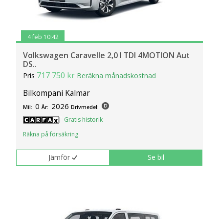
4 feb 10:42
Volkswagen Caravelle 2,0 l TDI 4MOTION Aut
DS..
717 750 kr
Pris
Beräkna månadskostnad
Bilkompani Kalmar
0
2026
Mil:
År:
Drivmedel:
Gratis historik
Räkna på försäkring
Jämför
Se bil