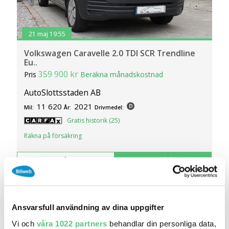
21 maj 19:55
Volkswagen Caravelle 2.0 TDI SCR Trendline
Eu..
359 900 kr
Pris
Beräkna månadskostnad
AutoSlottsstaden AB
11 620
2021
Mil:
År:
Drivmedel:
Gratis historik (25)
Räkna på försäkring
Jämför
Se bil
Ansvarsfull användning av dina uppgifter
Vi och
våra 1022 partners
behandlar din personliga data,