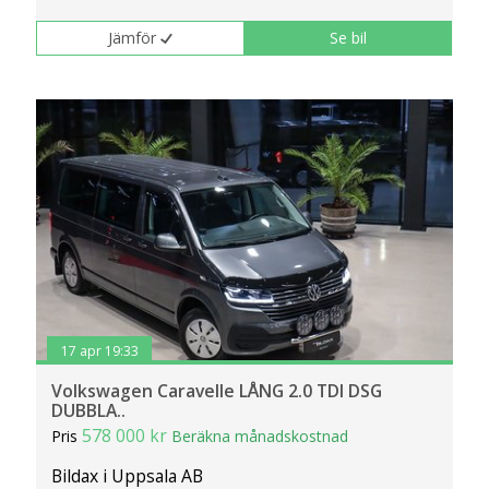
Jämför
Se bil
17 apr 19:33
Volkswagen Caravelle LÅNG 2.0 TDI DSG
DUBBLA..
578 000 kr
Pris
Beräkna månadskostnad
Bildax i Uppsala AB