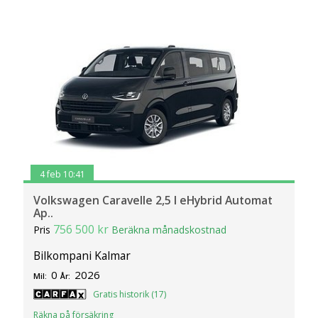
4 feb 10:41
Volkswagen Caravelle 2,5 l eHybrid Automat
Ap..
756 500 kr
Pris
Beräkna månadskostnad
Bilkompani Kalmar
0
2026
Mil:
År:
Gratis historik (17)
Räkna på försäkring