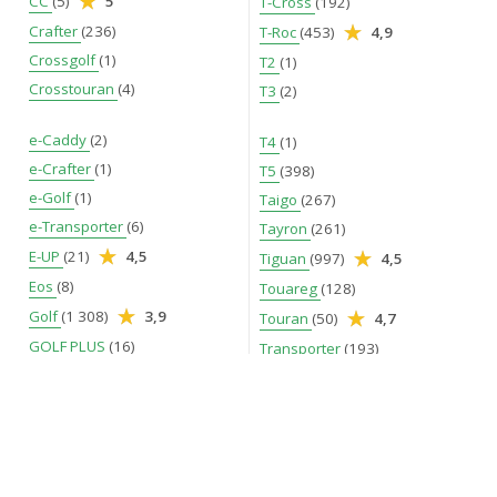
CC
(5)
5
T-Cross
(192)
Crafter
(236)
T-Roc
(453)
4,9
Crossgolf
(1)
T2
(1)
Crosstouran
(4)
T3
(2)
e-Caddy
(2)
T4
(1)
e-Crafter
(1)
T5
(398)
e-Golf
(1)
Taigo
(267)
e-Transporter
(6)
Tayron
(261)
E-UP
(21)
4,5
Tiguan
(997)
4,5
Eos
(8)
Touareg
(128)
Golf
(1 308)
3,9
Touran
(50)
4,7
GOLF PLUS
(16)
Transporter
(193)
ID. Buzz
(184)
Typ 1
(5)
ID. Polo
(36)
Up
(2)
ID.3
(229)
ID.4
(309)
ID.5
(51)