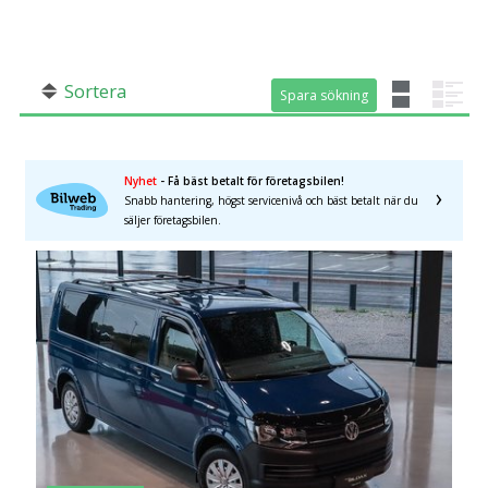
SÖK
Fler val
Mil från
Mil till
Sortera
Spara sökning
Spara sökning
Nyhet
- Få bäst betalt för företagsbilen!
Snabb hantering, högst servicenivå och bäst betalt när du
säljer företagsbilen.
Län (alla)