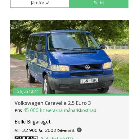
Jämför
Se bil
26 jun 12:44
Volkswagen Caravelle 2.5 Euro 3
45 000 kr
Pris
Beräkna månadskostnad
Belle Bilgaraget
32 900
2002
Mil:
År:
Drivmedel:
Gratis historik (17)