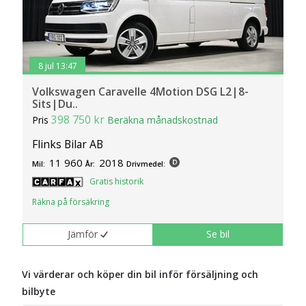
8 jul 13:47
Volkswagen Caravelle 4Motion DSG L2|8-
Sits|Du..
398 750 kr
Pris
Beräkna månadskostnad
Flinks Bilar AB
11 960
2018
Mil:
År:
Drivmedel:
Gratis historik
Räkna på försäkring
Jämför
Se bil
Vi värderar och köper din bil inför försäljning och
bilbyte