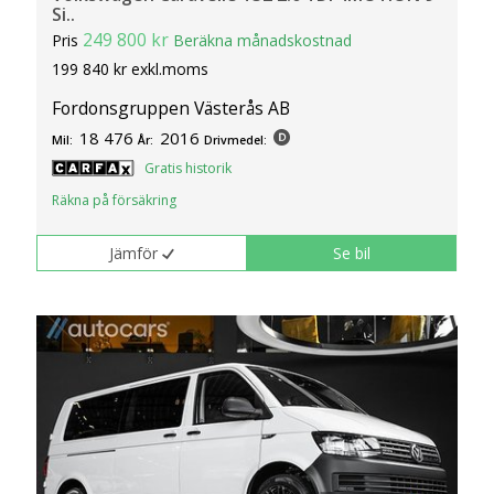
Si..
249 800 kr
Pris
Beräkna månadskostnad
199 840 kr exkl.moms
Fordonsgruppen Västerås AB
18 476
2016
Mil:
År:
Drivmedel:
Gratis historik
Räkna på försäkring
Jämför
Se bil