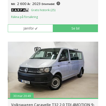
2 600
2023
Mil:
År:
Drivmedel:
Gratis historik (25)
Räkna på försäkring
Jämför
Se bil
30 mar 20:49
Volkswagen Caravelle T32 2.0 TDI 4MOTION 9-