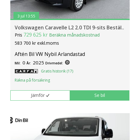
3 jul 13:55
Volkswagen Caravelle L2 2.0 TDI 9-sits Bestäl..
729 625 kr
Pris
Beräkna månadskostnad
583 700 kr exkl.moms
Aftén Bil VW Nybil Arlandastad
0
2025
Mil:
År:
Drivmedel:
Gratis historik (17)
Räkna på försäkring
Jämför
Se bil