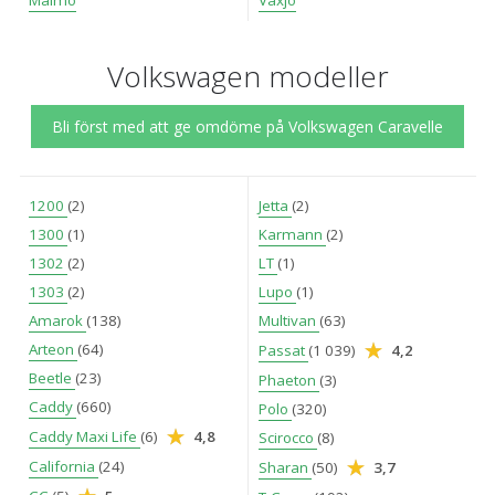
Volkswagen modeller
Bli först med att ge omdöme på Volkswagen Caravelle
1200
(2)
Jetta
(2)
1300
(1)
Karmann
(2)
1302
(2)
LT
(1)
1303
(2)
Lupo
(1)
Amarok
(138)
Multivan
(63)
Arteon
(64)
Passat
(1 039)
4,2
Beetle
(23)
Phaeton
(3)
Caddy
(660)
Polo
(320)
Caddy Maxi Life
(6)
4,8
Scirocco
(8)
California
(24)
Sharan
(50)
3,7