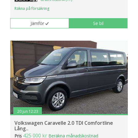
Räkna på försäkring
Jämför
Se bil
20 jun 12:23
Volkswagen Caravelle 2.0 TDI Comfortline
Lång..
425 000 kr
Pris
Beräkna månadskostnad