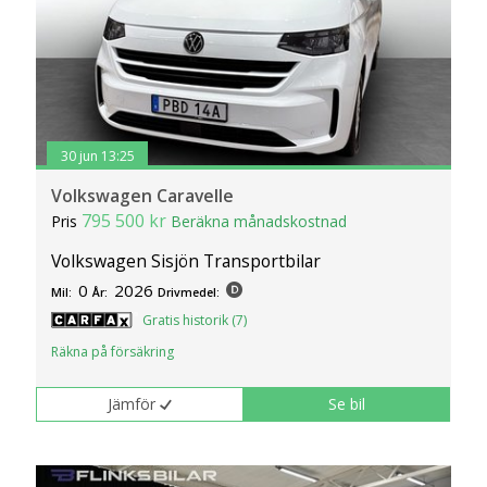
30 jun 13:25
Volkswagen Caravelle
795 500 kr
Pris
Beräkna månadskostnad
Volkswagen Sisjön Transportbilar
0
2026
Mil:
År:
Drivmedel:
Gratis historik (7)
Räkna på försäkring
Jämför
Se bil