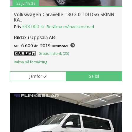
22 jul 19:39
Volkswagen Caravelle T30 2.0 TDI DSG SKINN
KA..
338 000 kr
Pris
Beräkna månadskostnad
Bildax i Uppsala AB
6 600
2019
Mil:
År:
Drivmedel:
Gratis historik (25)
Räkna på försäkring
Jämför
Se bil