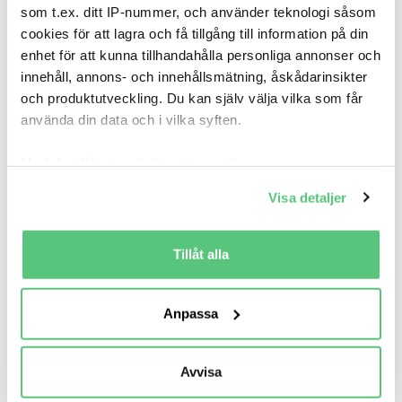
som t.ex. ditt IP-nummer, och använder teknologi såsom
cookies för att lagra och få tillgång till information på din
enhet för att kunna tillhandahålla personliga annonser och
innehåll, annons- och innehållsmätning, åskådarinsikter
och produktutveckling. Du kan själv välja vilka som får
använda din data och i vilka syften.
21 apr 19:51
Med din tillåtelse skulle vi även vilja:
Volkswagen Caravelle SHUTTLE T28 2.0 CNG 8-
Si..
Samla in information om din geografiska plats
Visa detaljer
109 900 kr
Pris
Beräkna månadskostnad
som kan ha en noggrannhet på upp till flera meter
Identifiera din enhet genom att aktivt skanna den
Hjalmars Bil AB
för specifika kännetecken (fingeravtryck)
Tillåt alla
23 400
2012
Mil:
År:
Drivmedel:
Ta reda på mer om hur dina personliga uppgifter
Gratis historik
behandlas och ställ in dina preferenser i
detaljsektionen
.
Anpassa
Räkna på försäkring
Du kan ändra eller dra tillbaka ditt samtycke när som
helst från cookie-förklaringen.
Jämför
Se bil
Avvisa
Vi använder cookies för att förbättra din