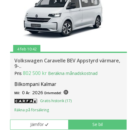
4 feb 10:42
Volkswagen Caravelle BEV Appstyrd värmare,
9-..
802 500 kr
Pris
Beräkna månadskostnad
Bilkompani Kalmar
0
2026
Mil:
År:
Drivmedel:
Gratis historik (17)
Räkna på försäkring
Jämför
Se bil