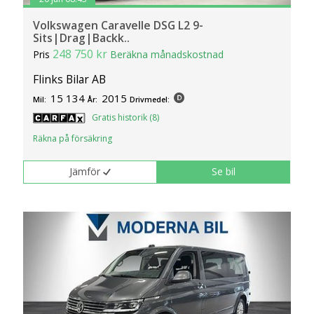
Volkswagen Caravelle DSG L2 9-
Sits|Drag|Backk..
248 750 kr
Pris
Beräkna månadskostnad
Flinks Bilar AB
15 134
2015
Mil:
År:
Drivmedel:
Gratis historik (8)
Räkna på försäkring
Jämför
Se bil