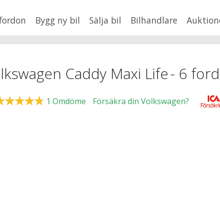
fordon
Bygg ny bil
Sälja bil
Bilhandlare
Auktion
HUSBIL/HUSVAGN
MC/MOPED/ATV
×
Caddy Maxi Life
Jus
lkswagen Caddy Maxi Life
-
6
for
xt
1
Omdöme
Försäkra din Volkswagen?
Fler
en
,
BMW
Mil från
Mil till
Lä