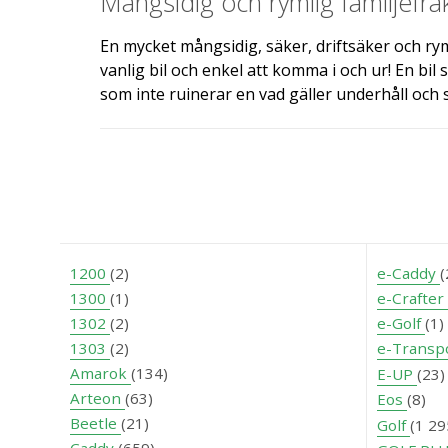
Mångsidig och rymlig familjefra
En mycket mångsidig, säker, driftsäker och ry
vanlig bil och enkel att komma i och ur! En bil 
som inte ruinerar en vad gäller underhåll och s
1200
(2)
e-Caddy
(
1300
(1)
e-Crafter
1302
(2)
e-Golf
(1)
1303
(2)
e-Transp
Amarok
(134)
E-UP
(23
Arteon
(63)
Eos
(8)
Beetle
(21)
Golf
(1 2
Caddy
(659)