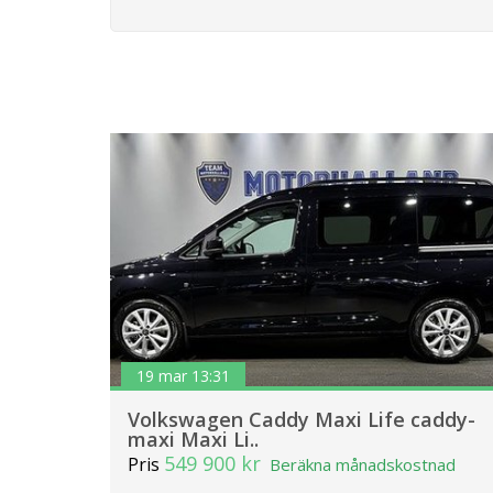
19 mar 13:31
Volkswagen Caddy Maxi Life caddy-
maxi Maxi Li..
549 900 kr
Pris
Beräkna månadskostnad