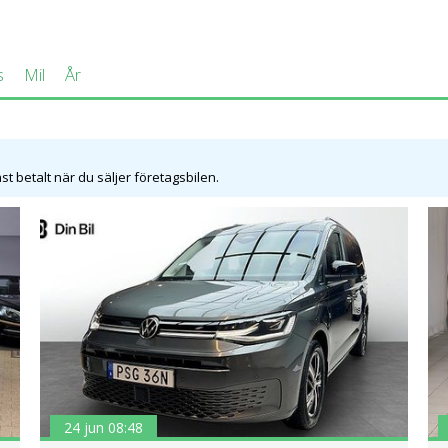
s
Mil
År
t betalt när du säljer företagsbilen.
24 jun 08:48