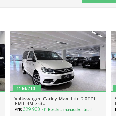
10 feb 21:54
Volkswagen Caddy Maxi Life 2.0TDI
BMT 4M 7sit..
329 900 kr
Pris
Beräkna månadskostnad