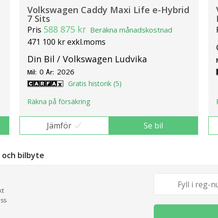
Volkswagen Caddy Maxi Life e-Hybrid
7 Sits
588 875 kr
Pris
Beräkna månadskostnad
471 100 kr exkl.moms
Din Bil / Volkswagen Ludvika
0
2026
Mil:
År:
Gratis historik (5)
Räkna på försäkring
Jämför
Se bil
g och bilbyte
kt
oss