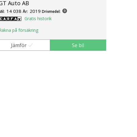
GT Auto AB
14 038
2019
Mil:
År:
Drivmedel:
Gratis historik
Räkna på försäkring
Jämför
Se bil