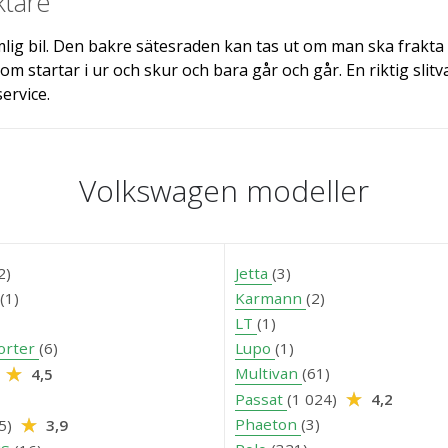
ktare
mlig bil. Den bakre sätesraden kan tas ut om man ska frakt
som startar i ur och skur och bara går och går. En riktig sli
ervice.
Volkswagen modeller
2)
Jetta
(3)
(1)
Karmann
(2)
LT
(1)
orter
(6)
Lupo
(1)
Multivan
(61)
)
4,5
Passat
(1 024)
4,2
Phaeton
(3)
95)
3,9