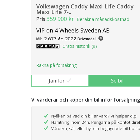
Volkswagen Caddy Maxi Life Caddy
Maxi Life 7-..
359 900 kr
Pris
Beräkna månadskostnad
VIP on 4 Wheels Sweden AB
2 677
2022
Mil:
År:
Drivmedel:
Gratis historik (9)
Räkna på försäkring
Jämför
Se bil
Vi värderar och köper din bil inför försäljnin
Nyfiken på vad din bil är värd? Vi hjälper dig!
Hämtning inom 24h. Pengarna på kontot dire
Värdera, sälj eller byt din begagnade bil hos 