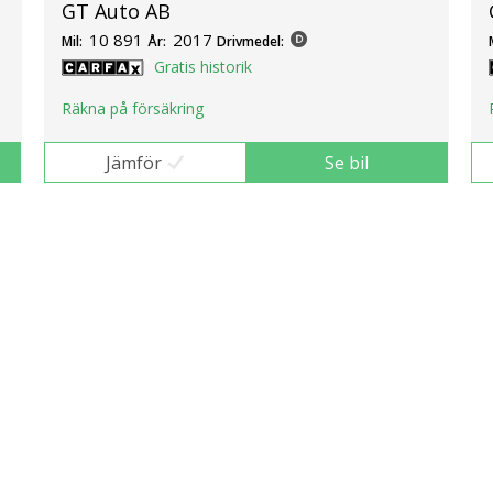
GT Auto AB
10 891
2017
Mil:
År:
Drivmedel:
Gratis historik
Räkna på försäkring
Jämför
Se bil