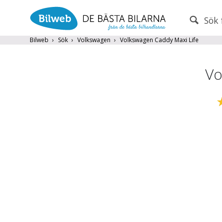
Sök 
PERSONBIL
TRANSPORT
Bilweb
Sök
Volkswagen
Volkswagen Caddy Maxi Life
Volkswagen
×
Vo
Endast fordon från MRF-anslutna handlare
Frite
Populära märken
Volvo
,
Audi
,
Mercedes
,
Volkswag
År från
År till