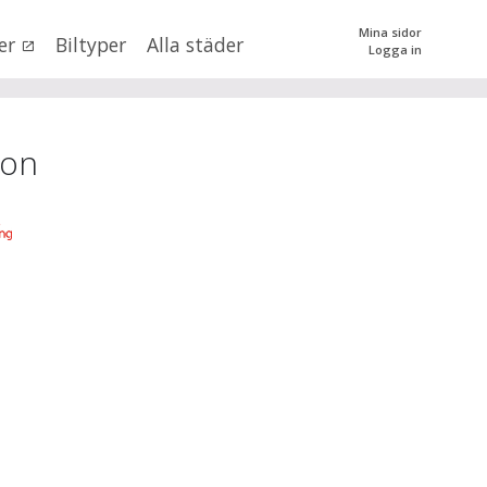
Mina sidor
er
Biltyper
Alla städer
Logga in
0
kr
till
mer än 500000
kr
tera priset genom att dra i knapparna
don
SÖK
 val
n (alla)