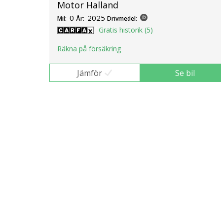
Motor Halland
0
2025
Mil:
År:
Drivmedel:
Gratis historik (5)
Räkna på försäkring
Jämför
Se bil