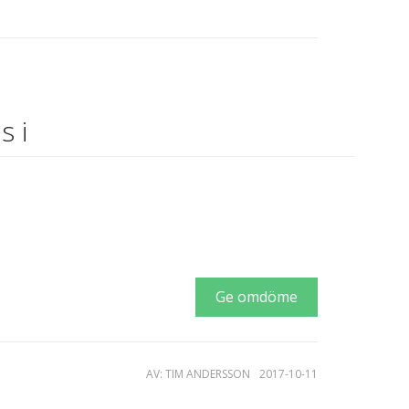
s i
Ge omdöme
AV: TIM ANDERSSON
2017-10-11