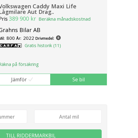
Volkswagen Caddy Maxi Life
Lågmilare Aut Drag..
389 900 kr
Pris
Beräkna månadskostnad
Grahns Bilar AB
800
2022
Mil:
År:
Drivmedel:
Gratis historik (11)
Räkna på försäkring
Jämför
Se bil
TILL RIDDERMARKBIL