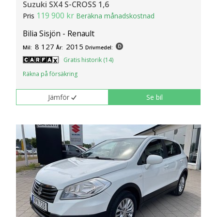
Suzuki SX4 S-CROSS 1,6
119 900 kr
Pris
Beräkna månadskostnad
Bilia Sisjön - Renault
8 127
2015
Mil:
År:
Drivmedel:
Gratis historik (14)
Räkna på försäkring
Jämför
Se bil