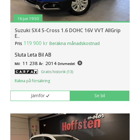
klickar du på Anpassa. Du kan alltid ändra dina
inställningar för cookies.
16 jun 19:50
Suzuki SX4 S-Cross 1.6 DOHC 16V VVT AllGrip
E..
119 900 kr
Pris
Beräkna månadskostnad
Sluta Leta Bil AB
11 238
2014
Mil:
År:
Drivmedel:
Gratis historik (13)
Räkna på försäkring
Jämför
Se bil