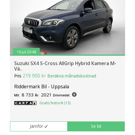
16 jul 20:48
Suzuki SX4 S-Cross AllGrip Hybrid Kamera M-
Vä..
219 900 kr
Pris
Beräkna månadskostnad
Riddermark Bil - Uppsala
8 733
2021
Mil:
År:
Drivmedel:
Gratis historik (13)
Jämför
Se bil