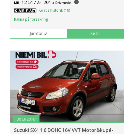
12 517
2015
Mil:
År:
Drivmedel:
Gratis historik (19)
Räkna på försäkring
Jämför
Se bil
30 jul 20:47
Suzuki SX4 1.6 DOHC 16V VVT Motor&kupé-