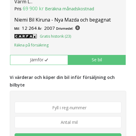
Värm L..
69 900 kr
Pris
Beräkna månadskostnad
Niemi Bil Kiruna - Nya Mazda och begagnat
12 264
2007
Mil:
År:
Drivmedel:
Gratis historik (23)
Räkna på försäkring
Jämför
Se bil
Vi värderar och köper din bil inför försäljning och
bilbyte