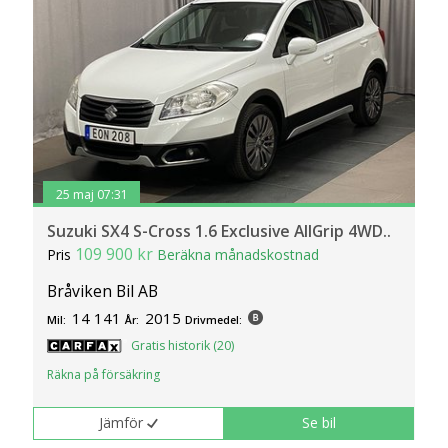
25 maj 07:31
Suzuki SX4 S-Cross 1.6 Exclusive AllGrip 4WD..
109 900 kr
Pris
Beräkna månadskostnad
Bråviken Bil AB
14 141
2015
Mil:
År:
Drivmedel:
Gratis historik (20)
Räkna på försäkring
Jämför
Se bil