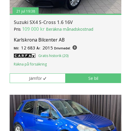
21 jul 19:38
Suzuki SX4 S-Cross 1.6 16V
109 000 kr
Pris
Beräkna månadskostnad
Karlskrona Bilcenter AB
12 683
2015
Mil:
År:
Drivmedel:
Gratis historik (20)
Räkna på försäkring
Jämför
Se bil