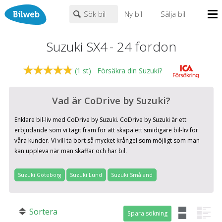
Sök bil
Ny bil
Sälja bil
Mina sidor
Suzuki SX4
-
24
fordon
PERSONBIL
TRANSPORT
HUSBIL/HUSVAGN
MC/MOPED/ATV
Bilhandlare
(
1
st)
Försäkra din Suzuki?
Suzuki
×
×
SX4
Biltyper
Alla städer
Endast fordon från MRF-anslutna handlare
Vad är CoDrive by Suzuki?
Nyheter
Hämtning & lämning vid service
Enklare bil-liv med CoDrive by Suzuki. CoDrive by Suzuki är ett
Billån
erbjudande som vi tagit fram för att skapa ett smidigare bil-liv för
Fritext
Privatleasing
våra kunder. Vi vill ta bort så mycket krångel som möjligt som man
kan uppleva när man skaffar och har bil.
Leasing
Populära märken
Volvo
,
Audi
,
Mercedes
,
Volkswagen
,
BMW
Väghjälp
Suzuki Göteborg
Suzuki Lund
Suzuki Småland
0
kr
till
mer än 500000
kr
Kontakt
Om oss
Sortera
Spara sökning
Spara sökning
Auktioner
Justera priset genom att dra i knapparna