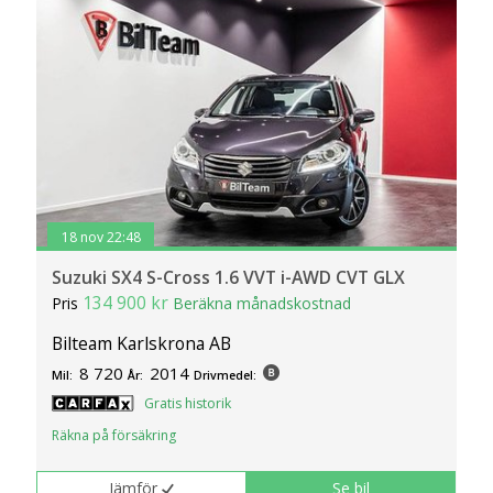
18 nov 22:48
Suzuki SX4 S-Cross 1.6 VVT i-AWD CVT GLX
134 900 kr
Pris
Beräkna månadskostnad
Bilteam Karlskrona AB
8 720
2014
Mil:
År:
Drivmedel:
Gratis historik
Räkna på försäkring
Jämför
Se bil