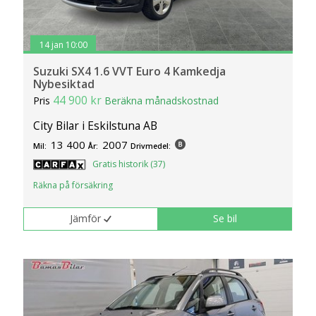
14 jan 10:00
Suzuki SX4 1.6 VVT Euro 4 Kamkedja
Nybesiktad
44 900 kr
Pris
Beräkna månadskostnad
City Bilar i Eskilstuna AB
13 400
2007
Mil:
År:
Drivmedel:
Gratis historik (37)
Räkna på försäkring
Jämför
Se bil