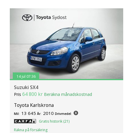
14 jul 07:36
Suzuki SX4
64 800 kr
Pris
Beräkna månadskostnad
Toyota Karlskrona
13 645
2010
Mil:
År:
Drivmedel:
Gratis historik (21)
Räkna på försäkring