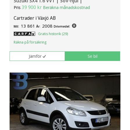
Suzuki SX4 1.6 VVT | SoV-hjul |
39 900 kr
Pris
Beräkna månadskostnad
Cartrader i Växjö AB
13 861
2008
Mil:
År:
Drivmedel:
Gratis historik (29)
Räkna på försäkring
Jämför
Se bil