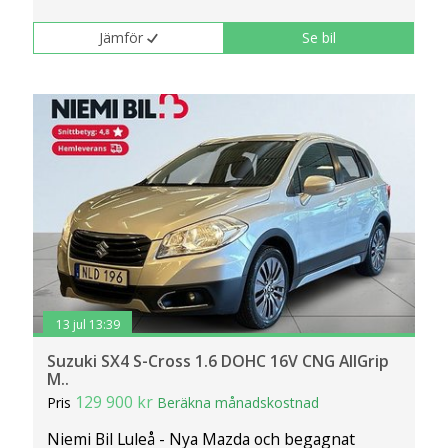
Jämför
Se bil
13 jul 13:39
Suzuki SX4 S-Cross 1.6 DOHC 16V CNG AllGrip
M..
129 900 kr
Pris
Beräkna månadskostnad
Niemi Bil Luleå - Nya Mazda och begagnat