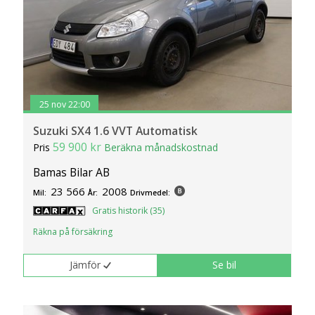
25 nov 22:00
Suzuki SX4 1.6 VVT Automatisk
59 900 kr
Pris
Beräkna månadskostnad
Bamas Bilar AB
23 566
2008
Mil:
År:
Drivmedel:
Gratis historik (35)
Räkna på försäkring
Jämför
Se bil