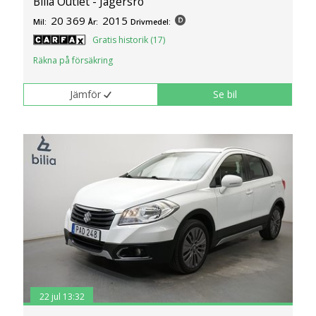
Bilia Outlet - Jägersro
20 369
2015
Mil:
År:
Drivmedel:
Gratis historik (17)
Räkna på försäkring
Jämför
Se bil
22 jul 13:32