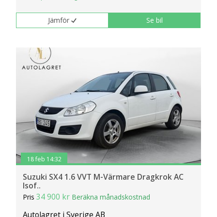
Jämför
Se bil
18 feb 14:32
Suzuki SX4 1.6 VVT M-Värmare Dragkrok AC
Isof..
34 900 kr
Pris
Beräkna månadskostnad
Autolagret i Sverige AB