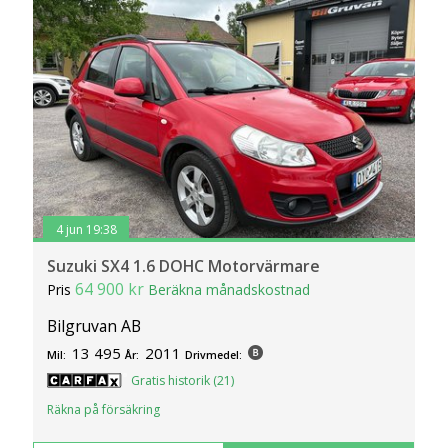
4 jun 19:38
Suzuki SX4 1.6 DOHC Motorvärmare
64 900 kr
Pris
Beräkna månadskostnad
Bilgruvan AB
13 495
2011
Mil:
År:
Drivmedel:
Gratis historik (21)
Räkna på försäkring