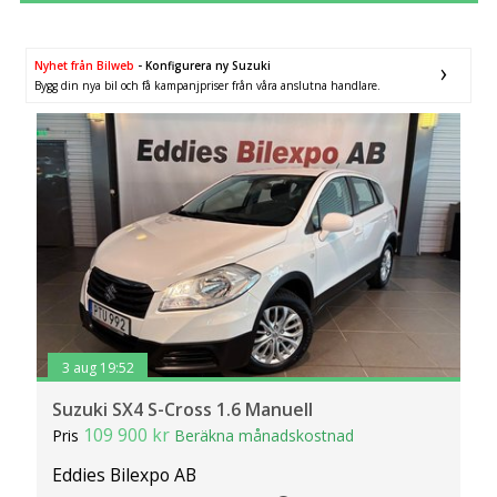
År från
År till
SÖK
Fler val
Nyhet från Bilweb
- Konfigurera ny Suzuki
Bygg din nya bil och få kampanjpriser från våra anslutna handlare.
Mil från
Mil till
Län (alla)
3 aug 19:52
Suzuki SX4 S-Cross 1.6 Manuell
109 900 kr
Pris
Beräkna månadskostnad
Eddies Bilexpo AB