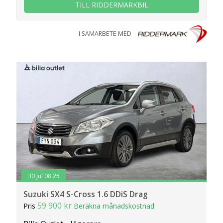
TILL RIDDERMARKBIL
I SAMARBETE MED
30 jul 08:25
Suzuki SX4 S-Cross 1.6 DDiS Drag
59 900 kr
Pris
Beräkna månadskostnad