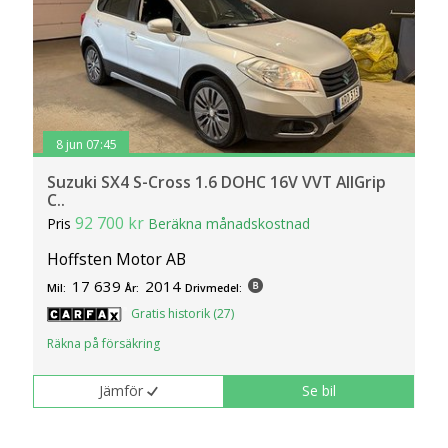
8 jun 07:45
Suzuki SX4 S-Cross 1.6 DOHC 16V VVT AllGrip
C..
92 700 kr
Pris
Beräkna månadskostnad
Hoffsten Motor AB
17 639
2014
Mil:
År:
Drivmedel:
Gratis historik (27)
Räkna på försäkring
Jämför
Se bil