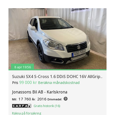
8 apr 19:56
Suzuki SX4 S-Cross 1.6 DDiS DOHC 16V AllGrip..
99 000 kr
Pris
Beräkna månadskostnad
Jonassons Bil AB - Karlskrona
17 760
2016
Mil:
År:
Drivmedel:
Gratis historik (16)
Räkna på försäkring