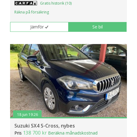
Gratis historik (10)
Räkna på försäkring
Jämför
Se bil
18 jun 19:26
Suzuki SX4 S-Cross, nybes
138 700 kr
Pris
Beräkna månadskostnad