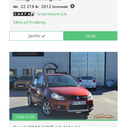
22 216
2012
Mil:
År:
Drivmedel:
Gratis historik (24)
Räkna på försäkring
Jämför
Se bil
2 feb 11:15