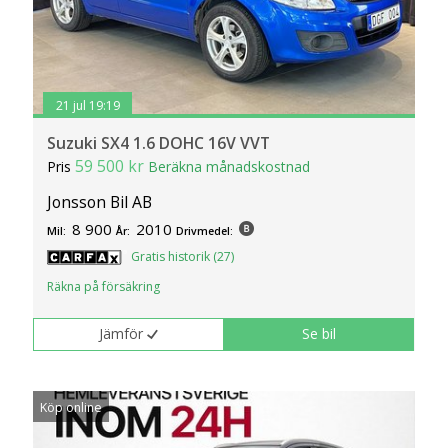
21 jul 19:19
Suzuki SX4 1.6 DOHC 16V VVT
59 500 kr
Pris
Beräkna månadskostnad
Jonsson Bil AB
8 900
2010
Mil:
År:
Drivmedel:
Gratis historik (27)
Räkna på försäkring
Jämför
Se bil
Köp online