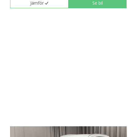
Jämför
Se bil