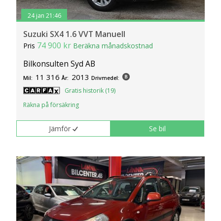
24 jan 21:46
Suzuki SX4 1.6 VVT Manuell
74 900 kr
Pris
Beräkna månadskostnad
Bilkonsulten Syd AB
11 316
2013
Mil:
År:
Drivmedel:
Gratis historik (19)
Räkna på försäkring
Jämför
Se bil