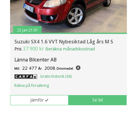
22 jan 21:01
Suzuki SX4 1.6 VVT Nybesiktad Låg års M S
37 900 kr
Pris
Beräkna månadskostnad
Länna Bilcenter AB
22 477
2008
Mil:
År:
Drivmedel:
Gratis historik (36)
Räkna på försäkring
Jämför
Se bil